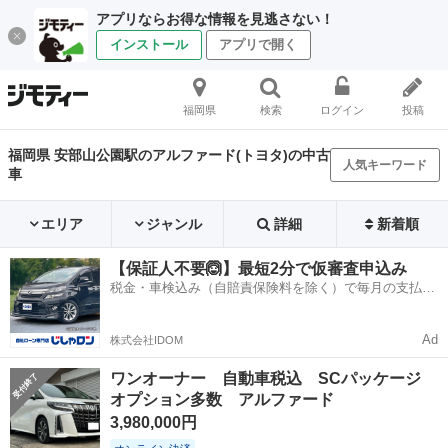
アプリならお得な情報を見逃さない！
インストール
アプリで開く
福岡県
検索
ログイン
投稿
福岡県 安部山公園駅のアルファード(トヨタ)の中古
人気キーワード
車
エリア
ジャンル
詳細
新着順
【保証人不要🙆】最短2分で仮審査申込み
税金・車検込み（自賠責保険料を除く）で毎月の支払額
は一定の自社ローン🚗
Ad
株式会社IDOM
ワンオーナー 自動車税込 SCパッケージ
オプション多数 アルファード
3,980,000円