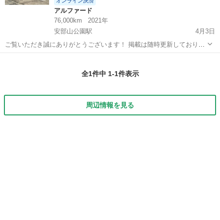
オンライン決済
アルファード
76,000km
2021年
安部山公園駅
4月3日
ご覧いただき誠にありがとうございます！ 掲載は随時更新しておりま
す。 ぜひ他の車両もご覧ください！ ※数日のみの短期間掲載です！
福岡
北九州市
安部山公園駅
アルファード
車両
✔︎ワンオーナー ✔︎自動車税、リサイクル料金等込み ✔︎純正ディスプレ
全1件中 1-1件表示
イオーディオ ...
周辺情報を見る