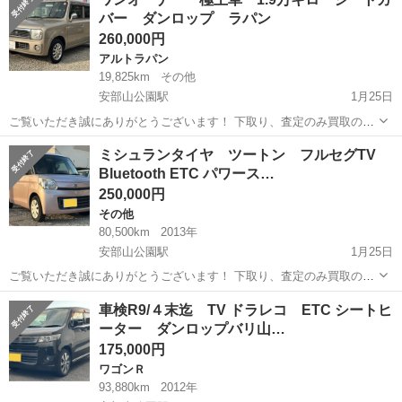
しております！ 是非他の車両もご覧ください♩ ✔︎走行距離 3万キロ
バー ダンロップ ラパン
✔︎✔︎全整備記録簿...
260,000円
アルトラパン
19,825km
その他
安部山公園駅
1月25日
ご覧いただき誠にありがとうございます！ 下取り、査定のみ買取のみ
も大歓迎です♩ クレジット決済も対応しております！ 掲載は随時更新
福岡
北九州市
安部山公園駅
アルトラパン
車両
ミシュランタイヤ ツートン フルセグTV
しております！ 是非他の車両もご覧ください♩ ✔︎ワンオーナー ✔︎極上
Bluetooth ETC パワース…
車 ✔︎自動車税、...
250,000円
その他
80,500km
2013年
安部山公園駅
1月25日
ご覧いただき誠にありがとうございます！ 下取り、査定のみ買取のみ
も大歓迎です♩ クレジット決済も対応しております！ 掲載は随時更新
福岡
北九州市
安部山公園駅
その他
車両
車検R9/４末迄 TV ドラレコ ETC シートヒ
しております！ 是非他の車両もご覧ください♩ ✔︎美車 ✔︎自動車税、リ
ーター ダンロップバリ山…
サイクル料金等込み...
175,000円
ワゴンＲ
93,880km
2012年