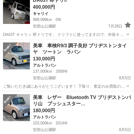
DA63T 即ドリ‼️
しております！ 是非他の車両もご覧ください♩ ✔︎✔︎極上車 ✔︎自動車
400,000円
税、リサイクル料金...
キャリイ
999,999km
0年
安部山公園駅
7月28日
DA63T キャリィ 即ドリです。 ドリフトに使ってますので、外装キ
ズ、ヘコミ、多数です。クレームは受け付けません。 重ステ、エアコ
福岡
北九州市
安部山公園駅
キャリイ
美車 車検R9/3 調子良好 ブリヂストンタイ
ン付き5速です 検 9年11月 メーター読み20万キロ手前ですが、ドリフ
ヤ ツートン ラパン
トで壊して解体屋か...
130,000円
アルトラパン
137,000km
2008年
安部山公園駅
8月5日
ご覧いただき誠にありがとうございます！ 下取り、査定のみ買取のみ
も大歓迎です♩ クレジット決済も対応しております！ 掲載は随時更新
福岡
北九州市
安部山公園駅
アルトラパン
美車 レザー Bluetooth TV ブリヂストンバ
しております！ 是非他の車両もご覧ください♩ ✔︎美車 ✔︎自動車税、リ
リ山 プッシュスター…
サイクル料金等込み...
180,000円
アルトラパン
103,000km
2014年
安部山公園駅
8月5日