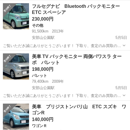
も大歓迎です♩ クレジット決済も対応しております！ 掲載は随時更新
福岡
北九州市
安部山公園駅
アルトラパン
車両
フルセグナビ Bluetooth バックモニター
しております！ 是非他の車両もご覧ください♩ ✔︎美車 ✔︎自動車税、リ
ETC スペーシア
サイクル料金等込み...
230,000円
その他
91,500km
2013年
安部山公園駅
5月5日
ご覧いただき誠にありがとうございます！ 下取り、査定のみ買取のみ
も大歓迎です♩ クレジット決済も対応しております！ 掲載は随時更新
福岡
北九州市
安部山公園駅
その他
車両
美車 TV バックモニター 両側パワスラ ター
しております！ 是非他の車両もご覧ください♩ ✔︎美車 ✔︎自動車税、リ
ボ パレット
サイクル料金等込み...
198,000円
パレット
79,400km
2009年
安部山公園駅
5月5日
ご覧いただき誠にありがとうございます！ 下取り、査定のみ買取のみ
も大歓迎です♩ クレジット決済も対応しております！ 掲載は随時更新
福岡
北九州市
安部山公園駅
パレット
車両
美車 ブリジストンバリ山 ETC スズキ ワ
しております！ 是非他の車両もご覧ください♩ ✔︎美車 ✔︎自動車税、リ
ゴンR
サイクル料金等込み...
140,000円
ワゴンＲ