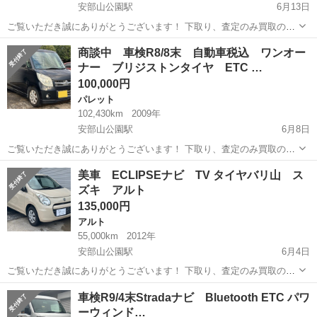
安部山公園駅
6月13日
ご覧いただき誠にありがとうございます！ 下取り、査定のみ買取のみ
も大歓迎です♩ クレジット決済も対応しております！ 掲載は随時更新
福岡
北九州市
安部山公園駅
パレット
商談中 車検R8/8末 自動車税込 ワンオー
しております！ 是非他の車両もご覧ください♩ ✔︎美車 ✔︎自動車税、リ
ナー ブリジストンタイヤ ETC …
サイクル料金等込み...
100,000円
パレット
102,430km
2009年
安部山公園駅
6月8日
ご覧いただき誠にありがとうございます！ 下取り、査定のみ買取のみ
も大歓迎です♩ クレジット決済も対応しております！ 掲載は随時更新
福岡
北九州市
安部山公園駅
パレット
車両
美車 ECLIPSEナビ TV タイヤバリ山 ス
しております！ 是非他の車両もご覧ください♩ ※※申込金入金の為12
ズキ アルト
日までは商談中とさせて...
135,000円
アルト
55,000km
2012年
安部山公園駅
6月4日
ご覧いただき誠にありがとうございます！ 下取り、査定のみ買取のみ
も大歓迎です♩ クレジット決済も対応しております！ 掲載は随時更新
福岡
北九州市
安部山公園駅
アルト
車検R9/4末Stradaナビ Bluetooth ETC パワ
しております！ 是非他の車両もご覧ください♩ ✔︎美車 ✔︎自動車税、リ
ーウィンド…
サイクル料金等込み...