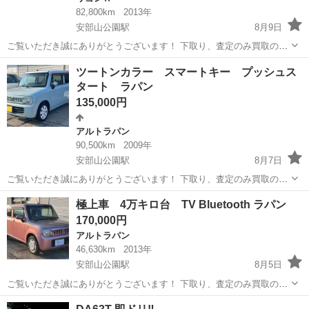
82,800km
2013年
安部山公園駅
8月9日
ご覧いただき誠にありがとうございます！ 下取り、査定のみ買取のみ
も大歓迎です♩ クレジット決済も対応しております！ 掲載は随時更新
福岡
北九州市
安部山公園駅
ワゴンＲ
ワゴンR
ツートンカラー スマートキー プッシュス
しております！ 是非他の車両もご覧ください♩ ✔︎美車 ✔︎自動車税、リ
タート ラパン
サイクル料金等込み...
135,000円
アルトラパン
90,500km
2009年
安部山公園駅
8月7日
ご覧いただき誠にありがとうございます！ 下取り、査定のみ買取のみ
も大歓迎です♩ クレジット決済も対応しております！ 掲載は随時更新
福岡
北九州市
安部山公園駅
アルトラパン
極上車 4万キロ台 TV Bluetooth ラパン
しております！ 是非他の車両もご覧ください♩ ✔︎美車 ✔︎自動車税、リ
170,000円
サイクル料金等込み...
アルトラパン
46,630km
2013年
安部山公園駅
8月5日
ご覧いただき誠にありがとうございます！ 下取り、査定のみ買取のみ
も大歓迎です♩ クレジット決済も対応しております！ 掲載は随時更新
福岡
北九州市
安部山公園駅
アルトラパン
車両