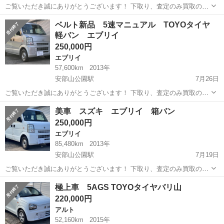
ご覧いただき誠にありがとうございます！ 下取り、査定のみ買取のみ
も大歓迎です♩ クレジット決済も対応しております！ 掲載は随時更新
福岡
北九州市
安部山公園駅
アルトラパン
ベルト新品 5速マニュアル TOYOタイヤ
しております！ 是非他の車両もご覧ください♩ ✔︎美車 ✔︎自動車税、リ
軽バン エブリイ
サイクル料金等込み...
250,000円
エブリイ
57,600km
2013年
安部山公園駅
7月26日
ご覧いただき誠にありがとうございます！ 下取り、査定のみ買取のみ
も大歓迎です♩ クレジット決済も対応しております！ 掲載は随時更新
福岡
北九州市
安部山公園駅
エブリイ
車両
美車 スズキ エブリイ 箱バン
しております！ 是非他の車両もご覧ください♩ ✔︎自動車税、リサイク
250,000円
ル料金等込み ✔︎5速...
エブリイ
85,480km
2013年
安部山公園駅
7月19日
ご覧いただき誠にありがとうございます！ 下取り、査定のみ買取のみ
も大歓迎です♩ クレジット決済も対応しております！ 掲載は随時更新
福岡
北九州市
安部山公園駅
エブリイ
極上車 5AGS TOYOタイヤバリ山
しております！ 是非他の車両もご覧ください♩ 走行好調！エアコン問
220,000円
題無く効いてます♩ ✔...
アルト
52,160km
2015年