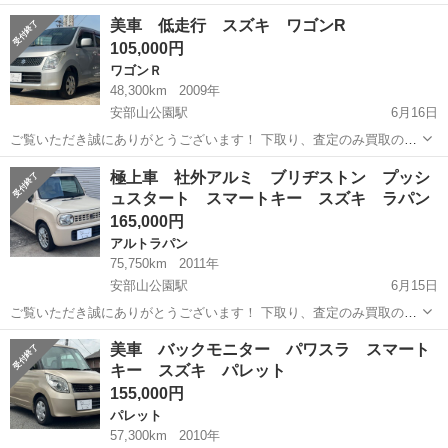
も大歓迎です♩ クレジット決済も対応しております！ 掲載は随時更新
福岡
北九州市
安部山公園駅
ワゴンＲ
ワゴンR
美車 低走行 スズキ ワゴンR
しております！ 是非他の車両もご覧ください♩ ✔︎美車 ✔︎自動車税、リ
105,000円
サイクル料金等込み...
ワゴンＲ
48,300km
2009年
安部山公園駅
6月16日
ご覧いただき誠にありがとうございます！ 下取り、査定のみ買取のみ
も大歓迎です♩ クレジット決済も対応しております！ 掲載は随時更新
福岡
北九州市
安部山公園駅
ワゴンＲ
ワゴンR
極上車 社外アルミ ブリヂストン プッシ
しております！ 是非他の車両もご覧ください♩ ✔︎美車 ✔︎自動車税、リ
ュスタート スマートキー スズキ ラパン
サイクル料金等込み...
165,000円
アルトラパン
75,750km
2011年
安部山公園駅
6月15日
ご覧いただき誠にありがとうございます！ 下取り、査定のみ買取のみ
も大歓迎です♩ クレジット決済も対応しております！ 掲載は随時更新
福岡
北九州市
安部山公園駅
アルトラパン
美車 バックモニター パワスラ スマート
しております！ 是非他の車両もご覧ください♩ ✔︎極上車 ✔︎自動車税、
キー スズキ パレット
リサイクル料金等込...
155,000円
パレット
57,300km
2010年