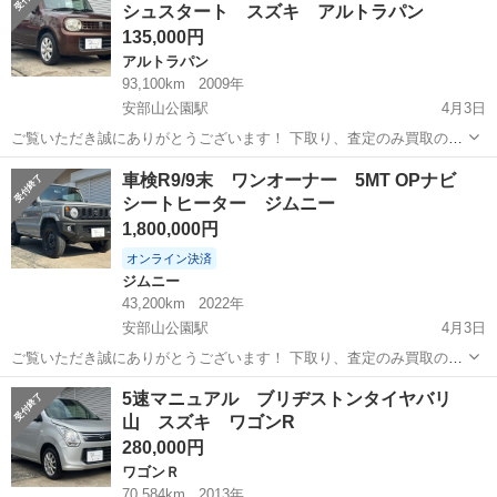
シュスタート スズキ アルトラパン
サイクル料金等込み...
135,000円
アルトラパン
93,100km
2009年
安部山公園駅
4月3日
ご覧いただき誠にありがとうございます！ 下取り、査定のみ買取のみ
も大歓迎です♩ クレジット決済も対応しております！ 掲載は随時更新
福岡
北九州市
安部山公園駅
アルトラパン
車両
車検R9/9末 ワンオーナー 5MT OPナビ
しております！ 是非他の車両もご覧ください♩ ✔︎美車 ✔︎自動車税、リ
シートヒーター ジムニー
サイクル料金等込み...
1,800,000円
オンライン決済
ジムニー
43,200km
2022年
安部山公園駅
4月3日
ご覧いただき誠にありがとうございます！ 下取り、査定のみ買取のみ
も大歓迎です♩ クレジット決済も対応しております！ 掲載は随時更新
福岡
北九州市
安部山公園駅
ジムニー
車両
5速マニュアル ブリヂストンタイヤバリ
しております！ 是非他の車両もご覧ください♩ ✔︎✔︎ワンオーナー
山 スズキ ワゴンR
✔︎✔︎5速マニュアル...
280,000円
ワゴンＲ
70,584km
2013年