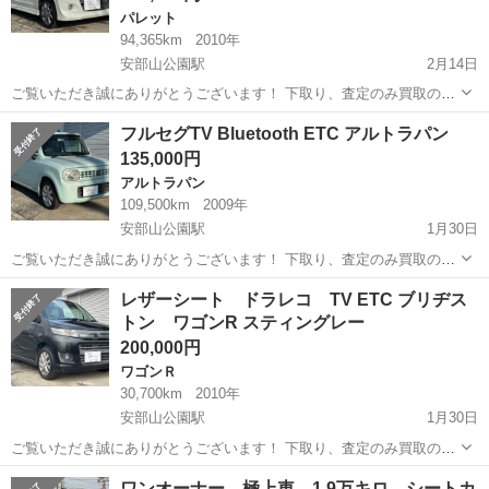
パレット
94,365km
2010年
安部山公園駅
2月14日
ご覧いただき誠にありがとうございます！ 下取り、査定のみ買取のみ
も大歓迎です♩ クレジット決済も対応しております！ 掲載は随時更新
福岡
北九州市
安部山公園駅
パレット
車両
フルセグTV Bluetooth ETC アルトラパン
しております！ 是非他の車両もご覧ください♩ ✔︎自動車税、リサイク
135,000円
ル料金等込み ✔︎ca...
アルトラパン
109,500km
2009年
安部山公園駅
1月30日
ご覧いただき誠にありがとうございます！ 下取り、査定のみ買取のみ
も大歓迎です♩ クレジット決済も対応しております！ 掲載は随時更新
福岡
北九州市
安部山公園駅
アルトラパン
車両
レザーシート ドラレコ TV ETC ブリヂス
しております！ 是非他の車両もご覧ください♩ ✔︎自動車税、リサイク
トン ワゴンR スティングレー
ル料金等込み ✔︎フル...
200,000円
ワゴンＲ
30,700km
2010年
安部山公園駅
1月30日
ご覧いただき誠にありがとうございます！ 下取り、査定のみ買取のみ
も大歓迎です♩ クレジット決済も対応しております！ 掲載は随時更新
福岡
北九州市
安部山公園駅
ワゴンＲ
ワゴンR
ワンオーナー 極上車 1.9万キロ シートカ