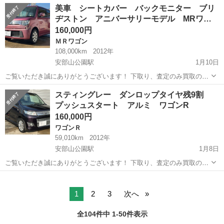
福岡
北九州市
安部山公園駅
ソリオ
車両
美車 シートカバー バックモニター ブリ
しております！ 是非他の車両もご覧ください♩ ✔︎自動車税、リサイク
ヂストン アニバーサリーモデル MRワ…
ル料金等込み ✔︎ca...
160,000円
ＭＲワゴン
108,000km
2012年
安部山公園駅
1月10日
ご覧いただき誠にありがとうございます！ 下取り、査定のみ買取のみ
も大歓迎です♩ クレジット決済も対応しております！ 掲載は随時更新
福岡
北九州市
安部山公園駅
ＭＲワゴン
車両
スティングレー ダンロップタイヤ残9割
しております！ 是非他の車両もご覧ください♩ ✔︎自動車税、リサイク
プッシュスタート アルミ ワゴンR
ル料金等込み ✔︎美車...
160,000円
ワゴンＲ
59,010km
2012年
安部山公園駅
1月8日
ご覧いただき誠にありがとうございます！ 下取り、査定のみ買取のみ
も大歓迎です♩ クレジット決済も対応しております！ 掲載は随時更新
福岡
北九州市
安部山公園駅
ワゴンＲ
ワゴンR
しております！ 是非他の車両もご覧ください♩ ✔︎美車 ✔︎自動車税、リ
サイクル料金等込み...
1
2
3
次へ
全104件中 1-50件表示