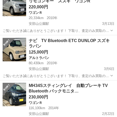
リモコンキー スズキ ワゴンR
サイクル料金等込み...
220,000円
ワゴンＲ
20,334km
2010年
安部山公園駅
3月13日
ご覧いただき誠にありがとうございます！ 下取り、査定のみ買取のみ
も大歓迎です♩ クレジット決済も対応しております！ 掲載は随時更新
福岡
北九州市
安部山公園駅
ワゴンＲ
ワゴンR
ナビ TV Bluetooth ETC DUNLOP スズキ
しております！ 是非他の車両もご覧ください♩ ✔︎✔︎走行距離 2万キ
ラパン
ロ ✔︎車検 令和9...
125,000円
アルトラパン
80,430km
2010年
安部山公園駅
3月6日
ご覧いただき誠にありがとうございます！ 下取り、査定のみ買取のみ
も大歓迎です♩ クレジット決済も対応しております！ 掲載は随時更新
福岡
北九州市
安部山公園駅
アルトラパン
車両
MH34Sスティングレイ 自動ブレーキ TV
しております！ 是非他の車両もご覧ください♩ ✔︎自動車税、リサイク
Bluetooth バックモニタ…
ル料金等込み ✔︎Pi...
230,000円
ワゴンＲ
116,100km
2014年
安部山公園駅
2月22日