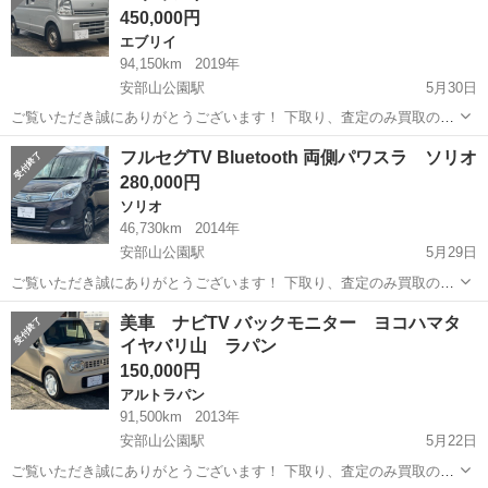
450,000円
エブリイ
94,150km
2019年
安部山公園駅
5月30日
ご覧いただき誠にありがとうございます！ 下取り、査定のみ買取のみ
も大歓迎です♩ クレジット決済も対応しております！ 掲載は随時更新
福岡
北九州市
安部山公園駅
エブリイ
フルセグTV Bluetooth 両側パワスラ ソリオ
しております！ 是非他の車両もご覧ください♩ ✔︎極上車 ✔︎自動車税、
280,000円
リサイクル料金等込...
ソリオ
46,730km
2014年
安部山公園駅
5月29日
ご覧いただき誠にありがとうございます！ 下取り、査定のみ買取のみ
も大歓迎です♩ クレジット決済も対応しております！ 掲載は随時更新
福岡
北九州市
安部山公園駅
ソリオ
車両
美車 ナビTV バックモニター ヨコハマタ
しております！ 是非他の車両もご覧ください♩ ✔︎自動車税、リサイク
イヤバリ山 ラパン
ル料金等込み ✔︎EC...
150,000円
アルトラパン
91,500km
2013年
安部山公園駅
5月22日
ご覧いただき誠にありがとうございます！ 下取り、査定のみ買取のみ