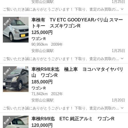
安部山公園駅
1月25日
ご覧いただき誠にありがとうございます！ 下取り、査定のみ買取のみ
も大歓迎です♩ クレジット決済も対応しております！ 掲載は随時更新
福岡
北九州市
安部山公園駅
ワゴンＲ
ワゴンR
車検有 TV ETC GOODYEARバリ山 スマー
しております！ 是非他の車両もご覧ください♩ ✔︎自動車税、リサイク
トキー スズキワゴンR
ル料金等込み ✔︎車検...
125,000円
ワゴンＲ
90,950km
2009年
安部山公園駅
1月25日
ご覧いただき誠にありがとうございます！ 下取り、査定のみ買取のみ
も大歓迎です♩ クレジット決済も対応しております！ 掲載は随時更新
福岡
北九州市
安部山公園駅
ワゴンＲ
ワゴンR
車検R9/8末迄 極上車 ヨコハマタイヤバリ
しております！ 是非他の車両もご覧ください♩ ✔︎美車 ✔︎自動車税、リ
山 ワゴンR
サイクル料金等込み...
185,000円
ワゴンＲ
71,842km
2012年
安部山公園駅
1月20日
ご覧いただき誠にありがとうございます！ 下取り、査定のみ買取のみ
も大歓迎です♩ クレジット決済も対応しております！ 掲載は随時更新
福岡
北九州市
安部山公園駅
ワゴンＲ
ワゴンR
車検R9/9迄 ETC 純正アルミ ワゴンR
しております！ 是非他の車両もご覧ください♩ ✔︎極上車 ✔︎車検 令和
120,000円
9年8月30日まで...