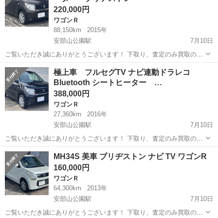
220,000円
ワゴンＲ
88,150km
2015年
安部山公園駅
7月10日
ご覧いただき誠にありがとうございます！ 下取り、査定のみ買取のみ
も大歓迎です♩ クレジット決済も対応しております！ 掲載は随時更新
福岡
北九州市
安部山公園駅
ワゴンＲ
車両
極上車 フルセグTV ナビ連動ドラレコ
しております！ 是非他の車両もご覧ください♩ ✔︎✔︎ワンオーナー ✔︎美
Bluetooth シートヒーター …
車 ✔︎自動車税...
388,000円
ワゴンＲ
27,360km
2016年
安部山公園駅
7月10日
ご覧いただき誠にありがとうございます！ 下取り、査定のみ買取のみ
も大歓迎です♩ クレジット決済も対応しております！ 掲載は随時更新
福岡
北九州市
安部山公園駅
ワゴンＲ
MH34S 美車 ブリヂストン ナビ TV ワゴンR
しております！ 是非他の車両もご覧ください♩ ✔︎✔︎極上車 ✔︎自動車
160,000円
税、リサイクル料金...
ワゴンＲ
64,300km
2013年
安部山公園駅
7月10日
ご覧いただき誠にありがとうございます！ 下取り、査定のみ買取のみ