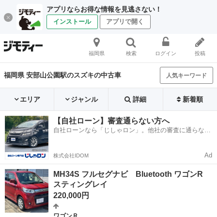
アプリならお得な情報を見逃さない！
インストール
アプリで開く
福岡県
検索
ログイン
投稿
福岡県 安部山公園駅のスズキの中古車
人気キーワード
エリア
ジャンル
詳細
新着順
【自社ローン】審査通らない方へ
自社ローンなら「じしゃロン」。他社の審査に通らなか
った方も
Ad
株式会社IDOM
MH34S フルセグナビ Bluetooth ワゴンR
スティングレイ
220,000円
ワゴンＲ