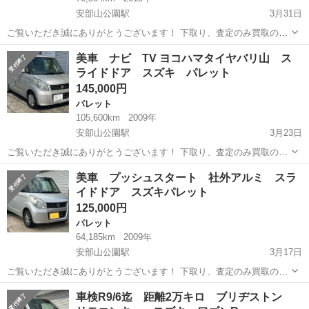
安部山公園駅
3月31日
ご覧いただき誠にありがとうございます！ 下取り、査定のみ買取のみ
も大歓迎です♩ クレジット決済も対応しております！ 掲載は随時更新
福岡
北九州市
安部山公園駅
ワゴンＲ
ワゴンR
美車 ナビ TV ヨコハマタイヤバリ山 ス
しております！ 是非他の車両もご覧ください♩ ✔︎自動車税、リサイク
ライドドア スズキ パレット
ル料金等込み ✔︎5速...
145,000円
パレット
105,600km
2009年
安部山公園駅
3月23日
ご覧いただき誠にありがとうございます！ 下取り、査定のみ買取のみ
も大歓迎です♩ クレジット決済も対応しております！ 掲載は随時更新
福岡
北九州市
安部山公園駅
パレット
車両
美車 プッシュスタート 社外アルミ スラ
しております！ 是非他の車両もご覧ください♩ ✔︎美車 ✔︎自動車税、リ
イドドア スズキパレット
サイクル料金等込み...
125,000円
パレット
64,185km
2009年
安部山公園駅
3月17日
ご覧いただき誠にありがとうございます！ 下取り、査定のみ買取のみ
も大歓迎です♩ クレジット決済も対応しております！ 掲載は随時更新
福岡
北九州市
安部山公園駅
パレット
車両
車検R9/6迄 距離2万キロ ブリヂストン
しております！ 是非他の車両もご覧ください♩ ✔︎美車 ✔︎自動車税、リ