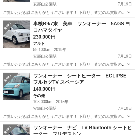
安部山公園駅
7月19日
ご覧いただき誠にありがとうございます！ 下取り、査定のみ買取のみ
も大歓迎です♩ クレジット決済も対応しております！ 掲載は随時更新
福岡
北九州市
安部山公園駅
アルト
AGS
車検R9/7末 美車 ワンオーナー 5AGS ヨ
しております！ 是非他の車両もご覧ください♩ ✔︎極上車 ✔︎自動車税、
コハマタイヤ
リサイクル料金等込...
230,000円
アルト
58,100km
2019年
安部山公園駅
7月19日
ご覧いただき誠にありがとうございます！ 下取り、査定のみ買取のみ
も大歓迎です♩ クレジット決済も対応しております！ 掲載は随時更新
福岡
北九州市
安部山公園駅
アルト
ワンオーナー シートヒーター ECLIPSE
しております！ 是非他の車両もご覧ください♩ ※エアコン効き悪いで
フルセグTV スペーシア
す ✔︎✔︎ワンオーナ...
140,000円
その他
108,000km
2015年
安部山公園駅
7月10日
ご覧いただき誠にありがとうございます！ 下取り、査定のみ買取のみ
も大歓迎です♩ クレジット決済も対応しております！ 掲載は随時更新
福岡
北九州市
安部山公園駅
その他
ワンオーナー ナビ TV Bluetooth シートヒ
しております！ 是非他の車両もご覧ください♩ ✔︎✔︎ワンオーナー ✔︎美
ーター ブリヂストン
車 ✔︎自動車税...