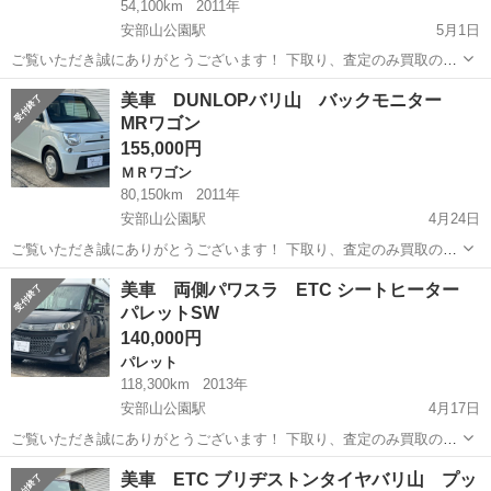
54,100km
2011年
安部山公園駅
5月1日
ご覧いただき誠にありがとうございます！ 下取り、査定のみ買取のみ
も大歓迎です♩ クレジット決済も対応しております！ 掲載は随時更新
福岡
北九州市
安部山公園駅
ワゴンＲ
ワゴンR
美車 DUNLOPバリ山 バックモニター
しております！ 是非他の車両もご覧ください♩ ✔︎美車 ✔︎自動車税、リ
MRワゴン
サイクル料金等込み...
155,000円
ＭＲワゴン
80,150km
2011年
安部山公園駅
4月24日
ご覧いただき誠にありがとうございます！ 下取り、査定のみ買取のみ
も大歓迎です♩ クレジット決済も対応しております！ 掲載は随時更新
福岡
北九州市
安部山公園駅
ＭＲワゴン
車両
美車 両側パワスラ ETC シートヒーター
しております！ 是非他の車両もご覧ください♩ ✔︎美車 ✔︎自動車税、リ
パレットSW
サイクル料金等込み...
140,000円
パレット
118,300km
2013年
安部山公園駅
4月17日
ご覧いただき誠にありがとうございます！ 下取り、査定のみ買取のみ
も大歓迎です♩ クレジット決済も対応しております！ 掲載は随時更新
福岡
北九州市
安部山公園駅
パレット
車両
美車 ETC ブリヂストンタイヤバリ山 プッ
しております！ 是非他の車両もご覧ください♩ ✔︎美車 ✔︎自動車税、リ