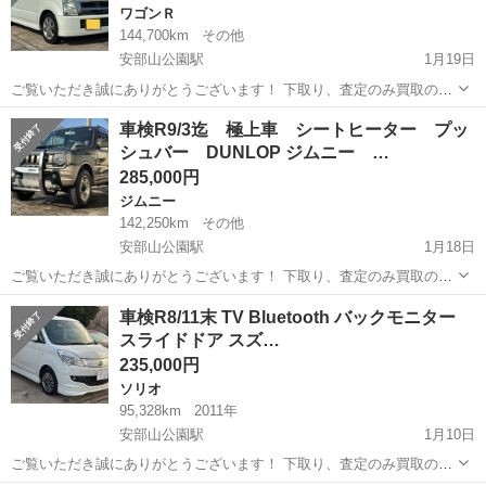
ワゴンＲ
144,700km
その他
安部山公園駅
1月19日
ご覧いただき誠にありがとうございます！ 下取り、査定のみ買取のみ
も大歓迎です♩ クレジット決済も対応しております！ 掲載は随時更新
福岡
北九州市
安部山公園駅
ワゴンＲ
ワゴンR
車検R9/3迄 極上車 シートヒーター プッ
しております！ 是非他の車両もご覧ください♩ ✔︎自動車税、リサイク
シュバー DUNLOP ジムニー …
ル料金等込み ✔︎ET...
285,000円
ジムニー
142,250km
その他
安部山公園駅
1月18日
ご覧いただき誠にありがとうございます！ 下取り、査定のみ買取のみ
も大歓迎です♩ クレジット決済も対応しております！ 掲載は随時更新
福岡
北九州市
安部山公園駅
ジムニー
車両
車検R8/11末 TV Bluetooth バックモニター
しております！ 是非他の車両もご覧ください♩ ✔︎極上車 ✔︎車検 令和
スライドドア スズ…
9年3月まで ✔︎...
235,000円
ソリオ
95,328km
2011年
安部山公園駅
1月10日
ご覧いただき誠にありがとうございます！ 下取り、査定のみ買取のみ
も大歓迎です♩ クレジット決済も対応しております！ 掲載は随時更新