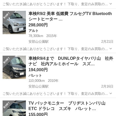
ご覧いただき誠にありがとうございます！ 下取り、査定のみ買取のみ
も大歓迎です♩ クレジット決済も対応しております！ 掲載は随時更新
福岡
北九州市
安部山公園駅
ワゴンＲ
ワゴンR
車検R9/2 美車 低燃費 フルセグTV Bluetooth
しております！ 是非他の車両もご覧ください♩ ✔︎美車 ✔︎自動車税、リ
シートヒーター …
サイクル料金等込み...
298,000円
アルト
78,300km
2015年
安部山公園駅
2月21日
ご覧いただき誠にありがとうございます！ 下取り、査定のみ買取のみ
も大歓迎です♩ クレジット決済も対応しております！ 掲載は随時更新
福岡
北九州市
安部山公園駅
アルト
車両
車検R9/4まで DUNLOPタイヤバリ山 社外
しております！ 是非他の車両もご覧ください♩ ✔︎美車 ✔︎車検 令和9
ナビ 社内アルミホイール スズ…
年2月まで ✔︎自...
194,000円
パレット
110,000km
2010年
安部山公園駅
2月16日
ご覧いただき誠にありがとうございます！ 下取り、査定のみ買取のみ
も大歓迎です♩ クレジット決済も対応しております！ 掲載は随時更新
福岡
北九州市
安部山公園駅
パレット
車両
TV バックモニター ブリヂストンバリ山
しております！ 是非他の車両もご覧ください♩ ✔︎車検 令和9年4月ま
ETC ドラレコ スズキ パレット…
で ✔︎自動車税、リ...
155,000円