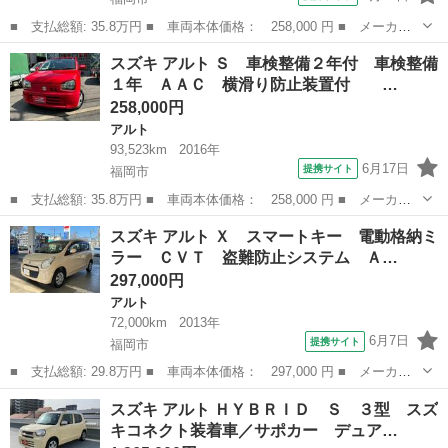
■ 支払総額: 35.8万円 ■ 車両本体価格： 258,000 円 ■ メーカー
名： スズキ ■ 車種名： アルト ■ グレード名： Ｓ 車検整備
福岡
福岡市
アルト
スズキ アルト Ｓ 車検整備２年付 車検整備
２年付 車検整備１年 ＡＡＣ 横滑り防止装置付 全席ＰＷ エ
１年 ＡＡＣ 横滑り防止装置付 …
ネチャージ ...
258,000円
アルト
93,523km
2016年
6月17日
提携サイト
福岡市
■ 支払総額: 35.8万円 ■ 車両本体価格： 258,000 円 ■ メーカー
名： スズキ ■ 車種名： アルト ■ グレード名： Ｓ 車検整備
福岡
福岡市
アルト
スズキ アルト Ｘ スマートキー 電動格納ミ
２年付 車検整備１年 ＡＡＣ 横滑り防止装置付 全席ＰＷ エ
ラー ＣＶＴ 盗難防止システム Ａ…
ネチャージ ...
297,000円
アルト
72,000km
2013年
6月7日
提携サイト
福岡市
■ 支払総額: 29.8万円 ■ 車両本体価格： 297,000 円 ■ メーカー
名： スズキ ■ 車種名： アルト ■ グレード名： Ｘ スマート
福岡
福岡市
アルト
スズキ アルト ＨＹＢＲＩＤ Ｓ ３型 スズ
キー 電動格納ミラー ＣＶＴ 盗難防止システム ＡＢＳ ＣＤ
キコネクト装着車／サポカー デュア…
衝突安全ボデ...