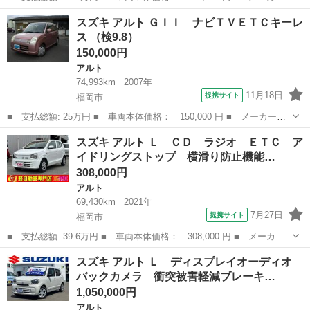
名： スズキ ■ 車種名： アルト ■ グレード名： Ａ ワンオー
福岡
福岡市
アルト
スズキ アルト ＧＩＩ ナビＴＶＥＴＣキーレ
ナー 禁煙車 衝突被害軽減ブレーキ レーンキープアシスト 横滑
ス （検9.8）
り防止装置 ...
150,000円
アルト
74,993km
2007年
11月18日
提携サイト
福岡市
■ 支払総額: 25万円 ■ 車両本体価格： 150,000 円 ■ メーカー
名： スズキ ■ 車種名： アルト ■ グレード名： ＧＩＩ ナビ
福岡
福岡市
アルト
スズキ アルト Ｌ ＣＤ ラジオ ＥＴＣ ア
ＴＶＥＴＣキーレス ■ 排気量： 660cc ■ ドア枚数： 5D ■ ミッ
イドリングストップ 横滑り防止機能…
シ...
308,000円
アルト
69,430km
2021年
7月27日
提携サイト
福岡市
■ 支払総額: 39.6万円 ■ 車両本体価格： 308,000 円 ■ メーカー
名： スズキ ■ 車種名： アルト ■ グレード名： Ｌ ＣＤ ラ
福岡
福岡市
アルト
スズキ アルト Ｌ ディスプレイオーディオ
ジオ ＥＴＣ アイドリングストップ 横滑り防止機能機能 オート
バックカメラ 衝突被害軽減ブレーキ…
ライト キー...
1,050,000円
アルト