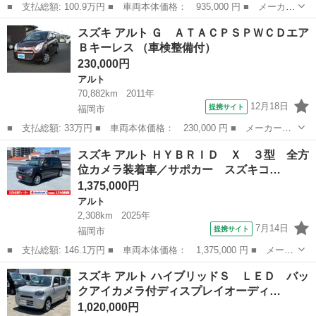
■ 支払総額: 100.9万円 ■ 車両本体価格： 935,000 円 ■ メーカー
名： スズキ ■ 車種名： アルト ■ グレード名： ＨＹＢＲＩ
福岡
福岡市
アルト
スズキ アルト Ｇ ＡＴＡＣＰＳＰＷＣＤエア
Ｄ Ｓ バックアイカメラ装着車／サポカー ディスプレイオーディ
Ｂキーレス （車検整備付）
オ│ステアリ...
230,000円
アルト
70,882km
2011年
12月18日
提携サイト
福岡市
■ 支払総額: 33万円 ■ 車両本体価格： 230,000 円 ■ メーカー
名： スズキ ■ 車種名： アルト ■ グレード名： Ｇ ＡＴＡＣ
福岡
福岡市
アルト
スズキ アルト ＨＹＢＲＩＤ Ｘ ３型 全方
ＰＳＰＷＣＤエアＢキーレス ■ 排気量： 660cc ■ ドア枚数：
位カメラ装着車／サポカー スズキコ…
5D ■...
1,375,000円
アルト
2,308km
2025年
7月14日
提携サイト
福岡市
■ 支払総額: 146.1万円 ■ 車両本体価格： 1,375,000 円 ■ メーカ
ー名： スズキ ■ 車種名： アルト ■ グレード名： ＨＹＢＲＩ
福岡
福岡市
アルト
スズキ アルト ハイブリッドＳ ＬＥＤ バッ
Ｄ Ｘ ３型 全方位カメラ装着車／サポカー スズキコネクト│ＬＥ
クアイカメラ付ディスプレイオーディ…
Ｄヘッ...
1,020,000円