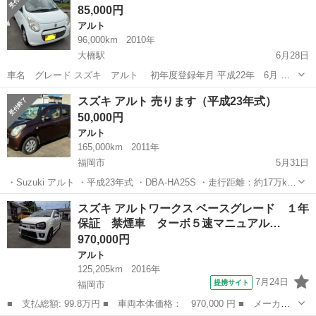
85,000円
アルト
96,000km
2010年
大橋駅
6月28日
車名 グレード スズキ アルト 初年度登録年月 平成22年 6月 型
式 DBA-HA25S 排気量 660 cc 車検 令和9年 8月 色 白 走行 96000km
福岡
福岡市
大橋駅
アルト
初年度
スズキ アルト 売ります（平成23年式）
シフト AT パワーウィンドウ パワーミラー パワ...
50,000円
アルト
165,000km
2011年
福岡市
5月31日
・Suzuki アルト ・平成23年式 ・DBA-HA25S ・走行距離：約17万km
・車検：2026年8月まで ・事故歴なし （年式相応のキズ・擦れ・小さ
福岡
福岡市
アルト
スズキ アルトワークス ベースグレード １年
なぶつけ跡はあります） ・ナビなし ・ETCあり ...
保証 禁煙車 ターボ５速マニュアル…
970,000円
アルト
125,205km
2016年
7月24日
提携サイト
福岡市
■ 支払総額: 99.8万円 ■ 車両本体価格： 970,000 円 ■ メーカー