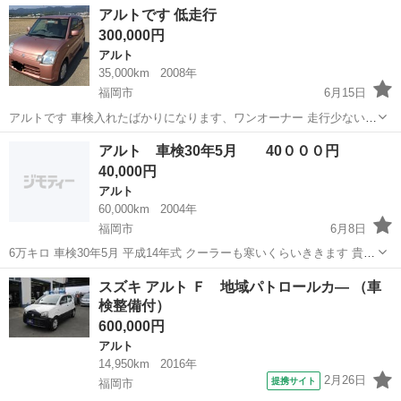
福岡
福岡市
アルト
車両
アルトです 低走行
される主婦の方や派遣社員の方 ３、自己破産等をされた方やローンが
300,000円
組めない方 ４、他社様で...
アルト
35,000km
2008年
福岡市
6月15日
アルトです 車検入れたばかりになります、ワンオーナー 走行少ないで
す、大事に乗ってました、キーレス 一括支払い希望ですが、条件次第
福岡
福岡市
アルト
オーナー
アルト 車検30年5月 40０００円
では 分割考慮します。
40,000円
アルト
60,000km
2004年
福岡市
6月8日
6万キロ 車検30年5月 平成14年式 クーラーも寒いくらいききます 貴重
な一台です
福岡
福岡市
アルト
クーラー
スズキ アルト Ｆ 地域パトロールカ― （車
検整備付）
600,000円
アルト
14,950km
2016年
2月26日
提携サイト
福岡市