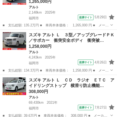
1,265,000円
アルト
2,148km
2025年
5月29日
提携サイト
福岡市
■ 支払総額: 135.2万円 ■ 車両本体価格： 1,265,000 円 ■ メーカ
ー名： スズキ ■ 車種名： アルト ■ グレード名： ＨＹＢＲＩ
福岡
福岡市
アルト
スズキ アルト Ｌ ３型／アップグレードＰＫ
Ｄ Ｓ ３型 スズキコネクト装着車／サポカー デュアルセンサー
／サポカー 衝突安全ボディ 衝突被…
ブレーキ...
1,258,000円
アルト
4,243km
2025年
4月26日
提携サイト
福岡市
■ 支払総額: 134.3万円 ■ 車両本体価格： 1,258,000 円 ■ メーカ
ー名： スズキ ■ 車種名： アルト ■ グレード名： Ｌ ３型／
福岡
福岡市
アルト
スズキ アルト Ｌ ＣＤ ラジオ ＥＴＣ ア
アップグレードＰＫ／サポカー 衝突安全ボディ 衝突被害軽減シス
イドリングストップ 横滑り防止機能…
テム ア...
308,000円
アルト
69,430km
2021年
7月27日
提携サイト
福岡市
■ 支払総額: 39.6万円 ■ 車両本体価格： 308,000 円 ■ メーカー