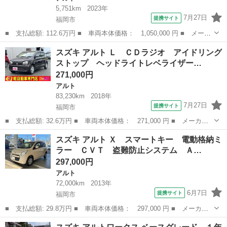
5,751km
2023年
7月27日
提携サイト
福岡市
■ 支払総額: 112.6万円 ■ 車両本体価格： 1,050,000 円 ■ メーカ
ー名： スズキ ■ 車種名： アルト ■ グレード名： Ｌ ディス
福岡
福岡市
アルト
スズキ アルト Ｌ ＣＤラジオ アイドリング
プレイオーディオ バックカメラ 衝突被害軽減ブレーキサポート
ストップ ヘッドライトレベライザー…
Ｂｌｕｅ...
271,000円
アルト
83,230km
2018年
7月27日
提携サイト
福岡市
■ 支払総額: 32.6万円 ■ 車両本体価格： 271,000 円 ■ メーカー
名： スズキ ■ 車種名： アルト ■ グレード名： Ｌ ＣＤラジ
福岡
福岡市
アルト
スズキ アルト Ｘ スマートキー 電動格納ミ
オ アイドリングストップ ヘッドライトレベライザー キーレス
ラー ＣＶＴ 盗難防止システム Ａ…
シートヒータ...
297,000円
アルト
72,000km
2013年
6月7日
提携サイト
福岡市
■ 支払総額: 29.8万円 ■ 車両本体価格： 297,000 円 ■ メーカー
名： スズキ ■ 車種名： アルト ■ グレード名： Ｘ スマート
福岡
福岡市
アルト