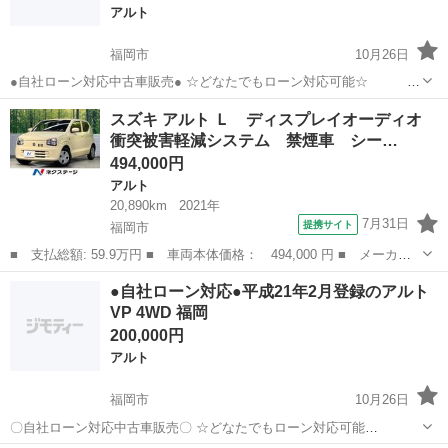
アルト
福岡市
10月26日
●自社ローン対応中古車販売● ☆どなたでもローン対応可能☆
１、勤続年数の短い方や自営業の方 ２、パートをされる主婦の
福岡
福岡市
アルト
車両
スズキ アルト Ｌ ディスプレイオーディオ
方や派遣社員の方 ３、自己破産等をされた方やローンが組めない方
衝突被害軽減システム 禁煙車 シー…
４、他社様で...
494,000円
アルト
20,890km
2021年
7月31日
提携サイト
福岡市
■ 支払総額: 59.9万円 ■ 車両本体価格： 494,000 円 ■ メーカー
名： スズキ ■ 車種名： アルト ■ グレード名： Ｌ ディスプ
福岡
福岡市
アルト
●自社ローン対応●平成21年2月登録のアルト
レイオーディオ 衝突被害軽減システム 禁煙車 シートヒーター
VP 4WD 福岡
コーナーセン...
200,000円
アルト
福岡市
10月26日
〇自社ローン対応中古車販売〇 ☆どなたでもローン対応可能
☆ １、勤続年数の短い方や自営業の方 ２、パートを