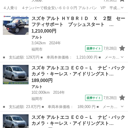
大橋駅
7月30日
４人乗り ４ナンバーで税金安い６０００円 アルトバン VP 平成
25年式 走行105000ｋｍ 車検残り１年付きです エアコン冷えま
福岡
福岡市
大橋駅
アルト
弁当
スズキ アルト ＨＹＢＲＩＤ Ｘ ２型 セー
す、目立つヘコミや大きな傷なし PS,リモコンキーあり、ETC...
フティサポート プッシュスタート …
1,210,000円
アルト
3,042km
2024年
7月28日
提携サイト
福岡市
■ 支払総額: 129万円 ■ 車両本体価格： 1,210,000 円 ■ メーカー
名： スズキ ■ 車種名： アルト ■ グレード名： ＨＹＢＲＩ
福岡
福岡市
アルト
スズキ アルトエコ ＥＣＯ－Ｌ ナビ・バック
Ｄ Ｘ ２型 セーフティサポート プッシュスタート オートライ
カメラ・キーレス・アイドリングスト…
ト シートヒ...
189,000円
アルト
102,000km
2014年
7月28日
提携サイト
福岡市
■ 支払総額: 23.8万円 ■ 車両本体価格： 189,000 円 ■ メーカー
名： スズキ ■ 車種名： アルトエコ ■ グレード名： ＥＣＯ－
福岡
福岡市
アルト
スズキ アルトエコ ＥＣＯ－Ｌ ナビ・バック
Ｌ ナビ・バックカメラ・キーレス・アイドリングストップ ■ 排気
カメラ・キーレス・アイドリングスト…
量： 66...