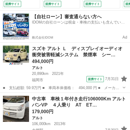
ートハイビーム 車
ー オートエアコ
提携サイト
提携サイト
提携サイト
提
線逸脱警報 オート
ン アイドリングス
ライト Ｂｌｕｅｔ
トップ 盗難防止シ
【自社ローン】審査通らない方へ
ｏｏｔｈ接続 ＣＤ
ステム （検9.12）
IDOMの自社ローンは税金・車検の支払いも含んでいる
再生 電動格納ドア
ので毎月の支払額は一定
ミラー （車検整備
付）
Ad
株式会社IDOM
スズキ アルト Ｌ ディスプレイオーディオ
衝突被害軽減システム 禁煙車 シー…
494,000円
アルト
20,890km
2021年
7月31日
提携サイト
福岡市
■ 支払総額: 59.9万円 ■ 車両本体価格： 494,000 円 ■ メーカー
名： スズキ ■ 車種名： アルト ■ グレード名： Ｌ ディスプ
福岡
福岡市
アルト
中古車 車検１年付き走行106000Km アルト
レイオーディオ 衝突被害軽減システム 禁煙車 シートヒーター
バンVP ４人乗り AT ET…
コーナーセン...
179,000円
アルト
106,000km
2013年