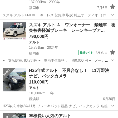
137,000km
2009年
福岡市
7月6日
スズキ アルト 660 VP キーレス 記録簿 取説 純正オーディオ （ホワ
イト） ハッチバック 軽自動車 本体価格 58,000円 年式(初度登録
福岡
福岡市
アルト
軽自動車
スズキ アルト Ａ ワンオーナー 禁煙車 衝
年):2009(H21) 走行距離:13.7万km 修復歴:なし 定...
突被害軽減ブレーキ レーンキープア…
790,000円
アルト
15,751km
2024年
7月28日
提携サイト
福岡市
■ 支払総額: 83.7万円 ■ 車両本体価格： 790,000 円 ■ メーカー
名： スズキ ■ 車種名： アルト ■ グレード名： Ａ ワンオー
福岡
福岡市
アルト
H25年式アルト 不具合なし！ 11万即決
ナー 禁煙車 衝突被害軽減ブレーキ レーンキープアシスト 横滑
ナビ、バックカメラ
り防止装置 ...
110,000円
アルト
110,000km
0年
姪浜駅
6月30日
H25年式 車検8年11月 ブレーキパッド新品 ナビ、バックカメラ 名義変
更ほ2週間以内にお願いします。 不具合なし 分割不可
福岡
福岡市
姪浜駅
アルト
車検長い人気のアルト