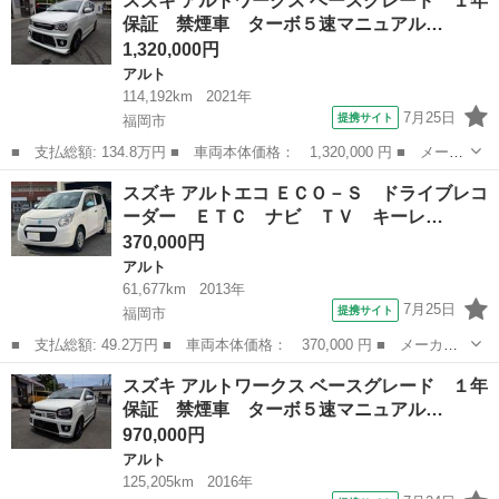
スズキ アルトワークス ベースグレード １年
キー 電動格納ミラー ＣＶＴ 盗難防止システム ＡＢＳ ＣＤ
保証 禁煙車 ターボ５速マニュアル…
衝突安全ボデ...
1,320,000円
アルト
114,192km
2021年
7月25日
提携サイト
福岡市
■ 支払総額: 134.8万円 ■ 車両本体価格： 1,320,000 円 ■ メーカ
ー名： スズキ ■ 車種名： アルトワークス ■ グレード名： ベ
福岡
福岡市
アルト
スズキ アルトエコ ＥＣＯ－Ｓ ドライブレコ
ースグレード １年保証 禁煙車 ターボ５速マニュアル 純正レカ
ーダー ＥＴＣ ナビ ＴＶ キーレ…
ロシート...
370,000円
アルト
61,677km
2013年
7月25日
提携サイト
福岡市
■ 支払総額: 49.2万円 ■ 車両本体価格： 370,000 円 ■ メーカー
名： スズキ ■ 車種名： アルトエコ ■ グレード名： ＥＣＯ－
福岡
福岡市
アルト
スズキ アルトワークス ベースグレード １年
Ｓ ドライブレコーダー ＥＴＣ ナビ ＴＶ キーレスエントリ
保証 禁煙車 ターボ５速マニュアル…
ー 電動格納ミ...
970,000円
アルト
125,205km
2016年