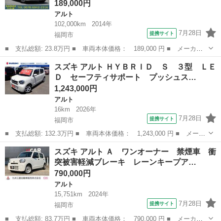
189,000円
アルト
102,000km
2014年
7月28日
提携サイト
福岡市
■ 支払総額: 23.8万円 ■ 車両本体価格： 189,000 円 ■ メーカー
名： スズキ ■ 車種名： アルトエコ ■ グレード名： ＥＣＯ－
福岡
福岡市
アルト
スズキ アルト ＨＹＢＲＩＤ Ｓ ３型 ＬＥ
Ｌ ナビ・バックカメラ・キーレス・アイドリングストップ ■ 排気
Ｄ セーフティサポート プッシュス…
量： 66...
1,243,000円
アルト
16km
2026年
7月28日
提携サイト
福岡市
■ 支払総額: 132.3万円 ■ 車両本体価格： 1,243,000 円 ■ メーカ
ー名： スズキ ■ 車種名： アルト ■ グレード名： ＨＹＢＲＩ
福岡
福岡市
アルト
スズキ アルト Ａ ワンオーナー 禁煙車 衝
Ｄ Ｓ ３型 ＬＥＤ セーフティサポート プッシュスタート シ
突被害軽減ブレーキ レーンキープア…
ートヒー...
790,000円
アルト
15,751km
2024年
7月28日
提携サイト
福岡市
■ 支払総額: 83.7万円 ■ 車両本体価格： 790,000 円 ■ メーカー