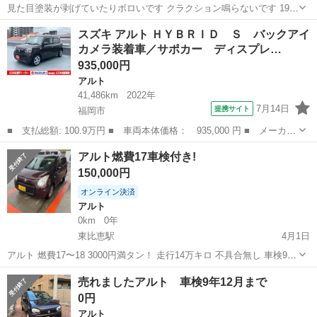
見た目塗装が剥げていたりボロいです クラクション鳴らないです 19万
キロ走ってます 走りに問題を感じたことは無いです 車検が今年の6月
福岡
福岡市
和白駅
アルト
バン
スズキ アルト ＨＹＢＲＩＤ Ｓ バックアイ
20日です 数ヶ月前に車屋の友だちに状態を見てもらってて、車検でゴ
カメラ装着車／サポカー ディスプレ…
ム類は全交換だろうけど...
935,000円
アルト
41,486km
2022年
7月14日
提携サイト
福岡市
■ 支払総額: 100.9万円 ■ 車両本体価格： 935,000 円 ■ メーカー
名： スズキ ■ 車種名： アルト ■ グレード名： ＨＹＢＲＩ
福岡
福岡市
アルト
アルト燃費17車検付き!
Ｄ Ｓ バックアイカメラ装着車／サポカー ディスプレイオーディ
150,000円
オ│ステアリ...
オンライン決済
アルト
0km
0年
東比恵駅
4月1日
アルト 燃費17〜18 3000円満タン！ 走行14万キロ 不具合無し 車検9年
8月末
福岡
福岡市
東比恵駅
アルト
燃費
売れましたアルト 車検9年12月まで
0円
アルト