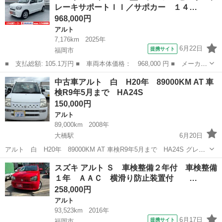
レーキサポートＩＩ／サポカー １４…
店...
968,000円
アルト
7,176km
2025年
6月22日
提携サイト
福岡市
■ 支払総額: 105.1万円 ■ 車両本体価格： 968,000 円 ■ メーカー
名： スズキ ■ 車種名： アルト ■ グレード名： Ｌ ２型 デ
福岡
福岡市
アルト
中古車アルト 白 H20年 89000KM AT 車
ュアルセンサーブレーキサポートＩＩ／サポカー １４インチホイー
検R9年5月まで HA24S
ルキャップ...
150,000円
アルト
89,000km
2008年
大橋駅
6月20日
アルト 白 H20年 89000KM AT 車検R9年5月まで HA24S グレー
ド特別仕様EⅡ車らしいです 乗る止まるは問題ないです ＊CDラジオ不
福岡
福岡市
大橋駅
アルト
スズキ アルト Ｓ 車検整備２年付 車検整備
良、、大きなヘコミなし、さび、小さな傷はあります ...
１年 ＡＡＣ 横滑り防止装置付 …
258,000円
アルト
93,523km
2016年
6月17日
提携サイト
福岡市