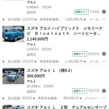
アルト
6,800km
2023年
7月3日
提携サイト
福岡市
■ 支払総額: 112万円 ■ 車両本体価格： 1,020,000 円 ■ メーカー
名： スズキ ■ 車種名： アルト ■ グレード名： ハイブリッド
福岡
福岡市
アルト
スズキ アルト ハイブリッドＸ メモリーナ
Ｓ ＬＥＤ バックアイカメラ付ディスプレイオーディオクリアラン
ビ Ｂｌｕｅｔｏｏｔｈ シートヒータ…
スソナー ...
1,140,000円
アルト
2,847km
2023年
6月27日
提携サイト
福岡市
■ 支払総額: 121万円 ■ 車両本体価格： 1,140,000 円 ■ メーカー
名： スズキ ■ 車種名： アルト ■ グレード名： ハイブリッド
福岡
福岡市
アルト
スズキ アルト Ｌ （検9.2）
Ｘ メモリーナビ Ｂｌｕｅｔｏｏｔｈ シートヒーター クリアラ
300,000円
ンスソナー...
アルト
68,200km
2015年
7月17日
提携サイト
福岡市
■ 支払総額: 35万円 ■ 車両本体価格： 300,000 円 ■ メーカー
名： スズキ ■ 車種名： アルト ■ グレード名： Ｌ ■ 排気
福岡
福岡市
アルト
スズキ アルト Ｌ ２型 デュアルセンサーブ
量： 660cc ■ ドア枚数： 5D ■ ミッション： インパネAT ■