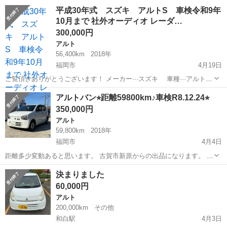
名： スズキ ■ 車種名： アルトワークス ■ グレード名： ベー
福岡
福岡市
アルト
平成30年式 スズキ アルトS 車検令和9年
スグレード １年保証 禁煙車 ターボ５速マニュアル 純正レカロ
10月まで 社外オーディオ レーダ…
シート＆ロー...
300,000円
アルト
56,400km
2018年
福岡市
4月19日
ご覧頂きありがとうございます！ メーカー···スズキ 車種···アルト
年式···2018 グレード···2WD S 型式···DBA-HA36S 色···アカ 走行距離···
福岡
福岡市
アルト
検索サイト
アルトバン⭐︎距離59800km♪車検R8.12.24⭐︎
約56400km 車検有効...
350,000円
アルト
59,800km
2018年
福岡市
4月4日
距離多少変動あると思います。 古賀市新原からの出品になります。 ロ
ーンなどご不安な方はリースでの契約も可能ですので来店時ご相談下
福岡
福岡市
アルト
バン
決まりました
さい♫ ☆商品☆ 車名:アルトバン 年式:H30年式 色:シロ 型式:HBD-
60,000円
HA36V 走...
アルト
200,000km
その他
和白駅
4月3日