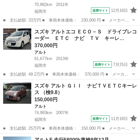
70,882km
2011年
12月18日
提携サイト
福岡市
■ 支払総額: 33万円 ■ 車両本体価格： 230,000 円 ■ メーカー
名： スズキ ■ 車種名： アルト ■ グレード名： Ｇ ＡＴＡＣ
福岡
福岡市
アルト
スズキ アルトエコ ＥＣＯ－Ｓ ドライブレコ
ＰＳＰＷＣＤエアＢキーレス ■ 排気量： 660cc ■ ドア枚数：
ーダー ＥＴＣ ナビ ＴＶ キーレ…
5D ■...
370,000円
アルト
61,677km
2013年
7月25日
提携サイト
福岡市
■ 支払総額: 49.2万円 ■ 車両本体価格： 370,000 円 ■ メーカー
名： スズキ ■ 車種名： アルトエコ ■ グレード名： ＥＣＯ－
福岡
福岡市
アルト
スズキ アルト ＧＩＩ ナビＴＶＥＴＣキーレ
Ｓ ドライブレコーダー ＥＴＣ ナビ ＴＶ キーレスエントリ
ス （検9.8）
ー 電動格納ミ...
150,000円
アルト
74,993km
2007年
11月18日
提携サイト
福岡市
■ 支払総額: 25万円 ■ 車両本体価格： 150,000 円 ■ メーカー
名： スズキ ■ 車種名： アルト ■ グレード名： ＧＩＩ ナビ
福岡
福岡市
アルト
アルトF 走行58000k車検8年12月