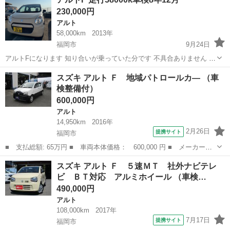
ＴＶＥＴＣキーレス ■ 排気量： 660cc ■ ドア枚数： 5D ■ ミッ
230,000円
シ...
アルト
58,000km
2013年
福岡市
9月24日
アルトFになります 知り合いが乗っていた分です 不具合ありません キ
ーレス新品 パワステ パワーウィンドウ 現状渡しになります 走行少
福岡
福岡市
アルト
スズキ アルト Ｆ 地域パトロールカ― （車
ないです！問題箇所もありません 名義変更は当方に依頼の場合は1万
検整備付）
円 福岡県内
600,000円
アルト
14,950km
2016年
2月26日
提携サイト
福岡市
■ 支払総額: 65万円 ■ 車両本体価格： 600,000 円 ■ メーカー
名： スズキ ■ 車種名： アルト ■ グレード名： Ｆ 地域パト
福岡
福岡市
アルト
スズキ アルト Ｆ ５速ＭＴ 社外ナビテレ
ロールカ― ■ 排気量： 660cc ■ ドア枚数： 5D ■ ミッション：
ビ ＢＴ対応 アルミホイール （車検…
...
490,000円
アルト
108,000km
2017年
7月17日
提携サイト
福岡市