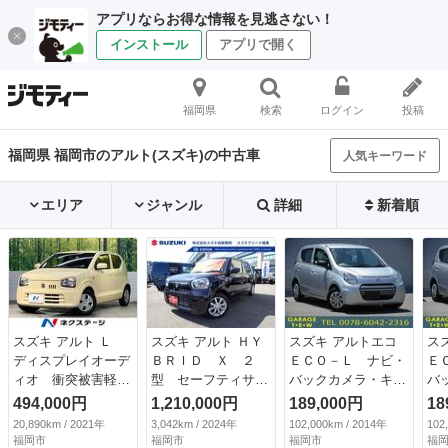
アプリならお得な情報を見逃さない！
インストール
アプリで開く
福岡県
検索
ログイン
投稿
福岡県 福岡市のアルト(スズキ)の中古車
人気キーワード
エリア
ジャンル
詳細
新着順
スズキ アルト Ｌ
スズキ アルト ＨＹ
スズキ アルトエコ
ス
ディスプレイオーデ
ＢＲＩＤ Ｘ ２
ＥＣＯ－Ｌ ナビ・
Ｅ
ィオ 衝突被害軽減
型 セーフティサポ
バックカメラ・キー
バ
システム 禁煙車
ート プッシュスタ
レス・アイドリング
レ
494,000円
1,210,000円
189,000円
18
シートヒーター コ
ート オートライ
ストップ （検9.6）
スト
20,890km / 2021年
3,042km / 2024年
102,000km / 2014年
102
ーナーセンサー オ
ト シートヒータ
福岡市
福岡市
福岡市
福