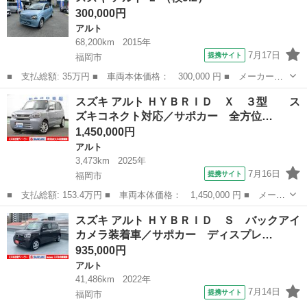
300,000円
シートヒータ...
アルト
68,200km
2015年
7月17日
提携サイト
福岡市
■ 支払総額: 35万円 ■ 車両本体価格： 300,000 円 ■ メーカー
名： スズキ ■ 車種名： アルト ■ グレード名： Ｌ ■ 排気
福岡
福岡市
アルト
スズキ アルト ＨＹＢＲＩＤ Ｘ ３型 ス
量： 660cc ■ ドア枚数： 5D ■ ミッション： インパネAT ■
ズキコネクト対応／サポカー 全方位…
店...
1,450,000円
アルト
3,473km
2025年
7月16日
提携サイト
福岡市
■ 支払総額: 153.4万円 ■ 車両本体価格： 1,450,000 円 ■ メーカ
ー名： スズキ ■ 車種名： アルト ■ グレード名： ＨＹＢＲＩ
福岡
福岡市
アルト
スズキ アルト ＨＹＢＲＩＤ Ｓ バックアイ
Ｄ Ｘ ３型 スズキコネクト対応／サポカー 全方位モニター用
カメラ装着車／サポカー ディスプレ…
カメラＰ...
935,000円
アルト
41,486km
2022年
7月14日
提携サイト
福岡市