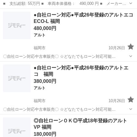
■ 支払総額: 55万円 ■ 車両本体価格： 490,000 円 ■ メーカー
名： スズキ ■ 車種名： アルト ■ グレード名： Ｆ ５速Ｍ
福岡
福岡市
アルト
●自社ローン対応●平成26年登録のアルトエコ
Ｔ 社外ナビテレビ ＢＴ対応 アルミホイール ■ 排気量： 660cc
ECO-L 福岡
■ ドア...
480,000円
アルト
福岡市
10月26日
〇自社ローン対応中古車販売〇 ☆どなたでもローン対応可能
☆ １、勤続年数の短い方や自営業の方 ２、パートを
福岡
福岡市
アルト
車両
●自社ローン対応●平成26年登録のアルトエ
される主婦の方や派遣社員の方 ３、自己破産等をされた方やローンが
コ 福岡
組めない方 ４、他社様で...
380,000円
アルト
福岡市
10月26日
〇自社ローン対応中古車販売〇 ☆どなたでもローン対応可能
☆ １、勤続年数の短い方や自営業の方 ２、パートを
福岡
福岡市
アルト
車両
◎自社ローンＯＫ◎平成18年登録のアルト
される主婦の方や派遣社員の方 ３、自己破産等をされた方やローンが
VP 福岡
組めない方 ４、他社様で...
180,000円