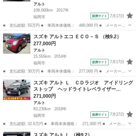
アルト
108,000km
2017年
7月17日
提携サイト
福岡市
■ 支払総額: 55万円 ■ 車両本体価格： 490,000 円 ■ メーカー
名： スズキ ■ 車種名： アルト ■ グレード名： Ｆ ５速Ｍ
福岡
福岡市
アルト
スズキ アルトエコ ＥＣＯ－Ｓ （検9.2）
Ｔ 社外ナビテレビ ＢＴ対応 アルミホイール ■ 排気量： 660cc
277,000円
■ ドア...
アルト
15,555km
2014年
7月17日
提携サイト
福岡市
■ 支払総額: 30万円 ■ 車両本体価格： 277,000 円 ■ メーカー
名： スズキ ■ 車種名： アルトエコ ■ グレード名： ＥＣＯ－
福岡
福岡市
アルト
スズキ アルト Ｌ ＣＤラジオ アイドリング
Ｓ ■ 排気量： 660cc ■ ドア枚数： 5D ■ ミッション： CVT ...
ストップ ヘッドライトレベライザー…
271,000円
アルト
83,230km
2018年
7月27日
提携サイト
福岡市
■ 支払総額: 32.6万円 ■ 車両本体価格： 271,000 円 ■ メーカー
名： スズキ ■ 車種名： アルト ■ グレード名： Ｌ ＣＤラジ
福岡
福岡市
アルト
スズキ アルト Ｌ （検9.2）
オ アイドリングストップ ヘッドライトレベライザー キーレス