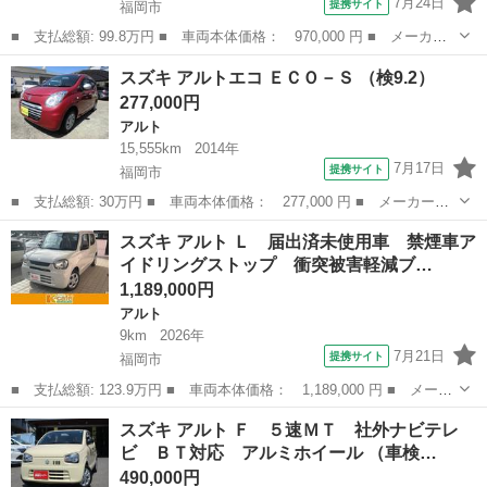
7月24日
提携サイト
福岡市
■ 支払総額: 99.8万円 ■ 車両本体価格： 970,000 円 ■ メーカー
名： スズキ ■ 車種名： アルトワークス ■ グレード名： ベー
福岡
福岡市
アルト
スズキ アルトエコ ＥＣＯ－Ｓ （検9.2）
スグレード １年保証 禁煙車 ターボ５速マニュアル 純正レカロ
277,000円
シート＆ロー...
アルト
15,555km
2014年
7月17日
提携サイト
福岡市
■ 支払総額: 30万円 ■ 車両本体価格： 277,000 円 ■ メーカー
名： スズキ ■ 車種名： アルトエコ ■ グレード名： ＥＣＯ－
福岡
福岡市
アルト
スズキ アルト Ｌ 届出済未使用車 禁煙車ア
Ｓ ■ 排気量： 660cc ■ ドア枚数： 5D ■ ミッション： CVT ...
イドリングストップ 衝突被害軽減ブ…
1,189,000円
アルト
9km
2026年
7月21日
提携サイト
福岡市
■ 支払総額: 123.9万円 ■ 車両本体価格： 1,189,000 円 ■ メーカ
ー名： スズキ ■ 車種名： アルト ■ グレード名： Ｌ 届出済
福岡
福岡市
アルト
スズキ アルト Ｆ ５速ＭＴ 社外ナビテレ
未使用車 禁煙車アイドリングストップ 衝突被害軽減ブレーキキー
ビ ＢＴ対応 アルミホイール （車検…
レス ス...
490,000円