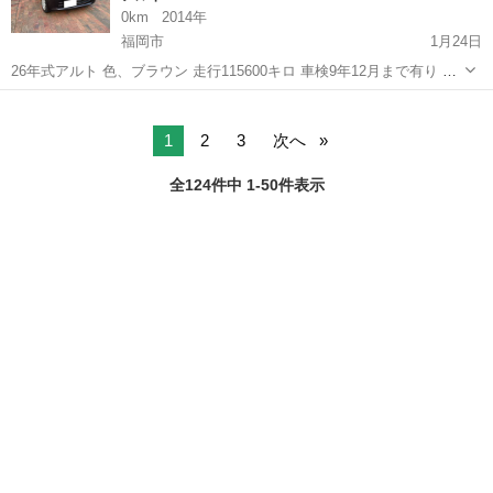
0km
2014年
福岡市
1月24日
26年式アルト 色、ブラウン 走行115600キロ 車検9年12月まで有り レ
ーダーサポートブレーキ エネチャージ スマートキー （2個） 運転席
福岡
福岡市
アルト
ブラウン
シートヒーター 14インチ純正アルミ付き 新品タイヤ交換から3ヶ月バ
リ山 ⚠...
1
2
3
次へ
全124件中 1-50件表示