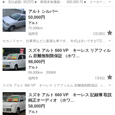
■ 支払総額: 65万円 ■ 車両本体価格： 600,000 円 ■ メーカー
名： スズキ ■ 車種名： アルト ■ グレード名： Ｆ 地域パト
福岡
福岡市
アルト
アルト シルバー
ロールカ― ■ 排気量： 660cc ■ ドア枚数： 5D ■ ミッション：
50,000円
...
アルト
75,000km
福岡市
2月28日
セカンドカー、仕事用などに最適な車です。 年式は古いですが7万キ
ロしか走っていませんので、走行にはなんの問題もありません。 車検
福岡
福岡市
アルト
カー
スズキ アルト 660 VP キーレス リアフィル
は入っておりません。 交渉応じます。
ム 距離無制限保証 （ホワ…
98,000円
アルト
89,000km
2008年
福岡市
7月6日
スズキ アルト 660 VP キーレス リアフィルム 距離無制限保証 （ホ
ワイト） ハッチバック 軽自動車 本体価格 98,000円 年式(初度登録
福岡
福岡市
アルト
軽自動車
スズキ アルト 660 VP キーレス 記録簿 取説
年):2008(H20) 走行距離:8.9万km 修復歴:なし リサ...
純正オーディオ （ホワ…
58,000円
アルト