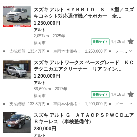
名： スズキ ■ 車種名： アルト ■ グレード名： Ｌ ＣＤ ラ
福岡
福岡市
アルト
スズキ アルト ＨＹＢＲＩＤ Ｓ ３型／スズ
ジオ ＥＴＣ アイドリングストップ 横滑り防止機能機能 オート
キコネクト対応通信機／サポカー 全…
ライト キー...
1,250,000円
アルト
2,057km
2025年
4月26日
提携サイト
福岡市
■ 支払総額: 133.4万円 ■ 車両本体価格： 1,250,000 円 ■ メーカ
ー名： スズキ ■ 車種名： アルト ■ グレード名： ＨＹＢＲＩ
福岡
福岡市
アルト
スズキ アルトワークス ベースグレード ＫＣ
Ｄ Ｓ ３型／スズキコネクト対応通信機／サポカー 全方位モニタ
テクニカエアクリーナー リアウイン…
ー用カメ...
1,200,000円
アルト
86,690km
2017年
4月16日
提携サイト
福岡市
■ 支払総額: 133.8万円 ■ 車両本体価格： 1,200,000 円 ■ メーカ
ー名： スズキ ■ 車種名： アルトワークス ■ グレード名： ベ
福岡
福岡市
アルト
スズキ アルト Ｇ ＡＴＡＣＰＳＰＷＣＤエア
ースグレード ＫＣテクニカエアクリーナー リアウイング ＥＴ
Ｂキーレス （車検整備付）
Ｃ スマー...
230,000円
アルト