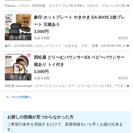
Paloma（パロマ）2025年製 ガステーブル PA-S76B-L（LPガス・プロパンガス用）で
福岡
福岡市
九産大前駅
調理器具
Paloma
象印 ホットプレート やきやき EA-BV35 2枚プレ
ート 元箱あり
3,000円
売ります
九産大前駅
8月8日
象印（ZOJIRUSHI）のホットプレート「やきやき」です。 型番：EA-BV35-HW カ
福岡
福岡市
九産大前駅
キッチン家電
西松屋 どり〜むバウンサーEX ベビーバウンサー
箱あり トイ付き
3,000円
売ります
九産大前駅
8月8日
西松屋 SmartAngel（スマートエンジェル）の **「どり〜むバウンサーEX」**
福岡
福岡市
九産大前駅
ベビー用品
ページTOPへ
お探しの投稿が見つからなかった方
ご希望の条件を登録するだけで、新着情報をいち早くお届け出来ま
す。