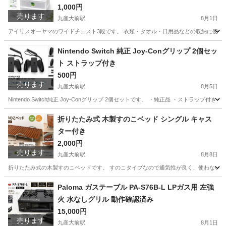
1,000円
売ります
九産大前駅
8月1日
アイリスオーヤマのワイドチェスト3段です。 衣類・タオル・日用品などの収納に便利なワイドタ
福岡
福岡市
九産大前駅
収納家具
Nintendo Switch 純正 Joy-Conグリップ 2個セッ
ト ストラップ付き
500円
売ります
九産大前駅
8月5日
Nintendo Switch純正 Joy-Conグリップ 2個セットです。 ・純正品 ・ストラ
福岡
福岡市
九産大前駅
テレビゲーム
折りたたみ式 木製すのこベッド シングル キャス
ター付き
2,000円
売ります
九産大前駅
8月8日
折りたたみ式の木製すのこベッドです。 すのこタイプなので通気性が良く、使わない時は折
福岡
福岡市
九産大前駅
ベッド
すのこベッド
Paloma ガステーブル PA-S76B-L LPガス用 左強
火 水なしグリル 動作確認済み
15,000円
売ります
九産大前駅
8月1日