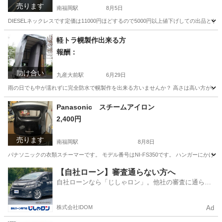
売ります
南福岡駅
8月5日
DIESELネックレスです定価は11000円ほどするので5000円以上値下げしての出品とな
福岡
福岡市
南福岡駅
アクセサリー
DIESEL
軽トラ幌製作出来る方
報酬：
助け合い
九産大前駅
6月29日
雨の日でも中が濡れずに完全防水で幌製作を出来る方いませんか？ 高さは高い方がいいで
福岡
福岡市
九産大前駅
手伝って/助けて
Panasonic スチームアイロン
2,400円
売ります
南福岡駅
8月8日
パナソニックの衣類スチーマーです。 モデル番号はNI-FS350です。 ハンガーにか
福岡
福岡市
南福岡駅
季節、空調家電
衣類
【自社ローン】審査通らない方へ
自社ローンなら「じしゃロン」。他社の審査に通らな
かった方も
株式会社IDOM
Ad