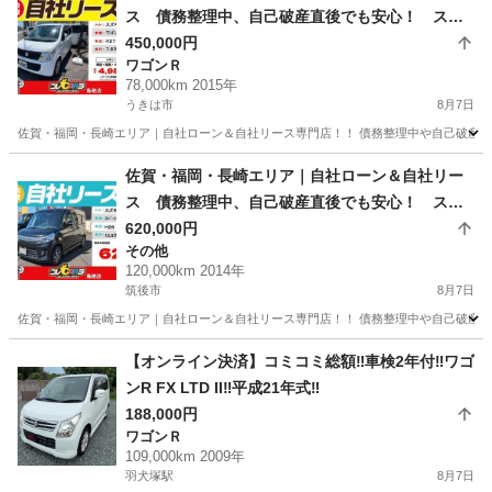
ス 債務整理中、自己破産直後でも安心！ スズ
キ ワゴンR H27年式
450,000円
ワゴンＲ
78,000km 2015年
うきは市
8月7日
佐賀・福岡・長崎エリア｜自社ローン＆自社リース専門店！！ 債務整理中や自己破産直
福岡
うきは市
ワゴンＲ
ローン
佐賀・福岡・長崎エリア｜自社ローン＆自社リー
ス 債務整理中、自己破産直後でも安心！ スズ
キ スペーシアカスタムTS H26年式
620,000円
その他
120,000km 2014年
筑後市
8月7日
佐賀・福岡・長崎エリア｜自社ローン＆自社リース専門店！！ 債務整理中や自己破産直
福岡
筑後市
その他
ローン
【オンライン決済】コミコミ総額‼️車検2年付‼️ワゴ
ンR FX LTD II‼️平成21年式‼️
188,000円
ワゴンＲ
109,000km 2009年
羽犬塚駅
8月7日