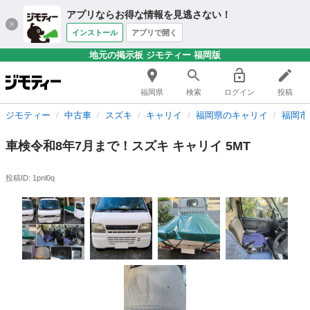
アプリならお得な情報を見逃さない！
インストール
アプリで開く
地元の掲示板 ジモティー 福岡版
福岡県
検索
ログイン
投稿
ジモティー
中古車
スズキ
キャリイ
福岡県のキャリイ
福岡市
車検令和8年7月まで！スズキ キャリイ 5MT
投稿ID: 1pnl0q