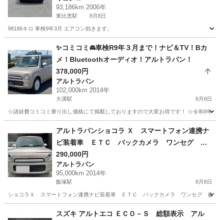
93,186km 2006年
東比恵駅
8月8日
98186キロ 車検9年3月 エアコン効きます。
福岡
福岡市
東比恵駅
ワゴンＲ
✨コミコミ🚘車検R9年３月まで！ナビ＆TV！Bカ
メ！Bluetoothオーディオ！アルトラパン！
378,000円
アルトラパン
102,000km 2014年
大溝駅
8月8日
☆諸経費コミコミ乗り出し価格にて掲載しておりますので大変お得です！ ☆令和8年度自
福岡
筑後市
大溝駅
アルトラパン
アルトラパンショコラ Ｘ スマートフォン連携ナ
ビ装着車 ＥＴＣ バックカメラ ワンセグ 盗
難防止装置 スマートキー ｉストップ プッシ
290,000円
アルトラパン
ュスタート
95,000km 2014年
飯塚駅
8月8日
ショコラＸ スマートフォン連携ナビ装着車 ＥＴＣ バックカメラ ワンセグ 盗難防止
福岡
飯塚市
飯塚駅
アルトラパン
走行距離
スズキ アルトエコ ＥＣＯ－Ｓ 総額表示 アル