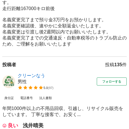
す。

走行距離167000キロ前後

名義変更完了まで預り金3万円をお預かりします。

名義変更確認後、速やかに全額返金いたします。

名義変更は引渡し後2週間以内でお願いいたします。

名義変更完了までの交通違反・自動車税等のトラブル防止の
ため、ご理解をお願いいたします
投稿者
投稿
135
件
クリーンなう
男性
フォローする
5.0
(
97
)
身分証
電話番号
法人書類
年間1000件以上の不用品回収、引越し、リサイクル販売を
しています。 丁寧な接客で、お安く...
良い
浅井晴美