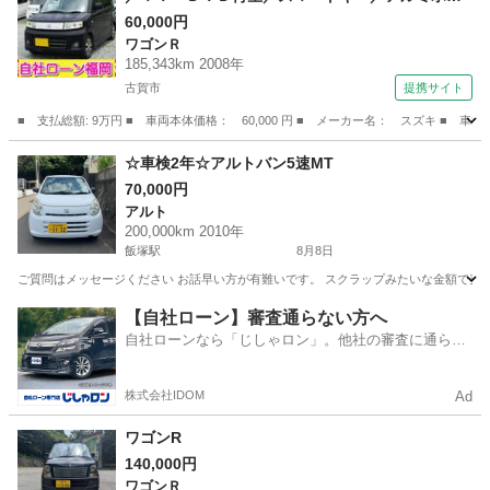
ール／ＨＩＤライト／盗難防止／電格ミラー／タ
60,000円
ワゴンＲ
イミングチェーン （検9.6）
185,343km 2008年
古賀市
提携サイト
■ 支払総額: 9万円 ■ 車両本体価格： 60,000 円 ■ メーカー名： スズキ 
福岡
古賀市
ワゴンＲ
☆車検2年☆アルトバン5速MT
70,000円
アルト
200,000km 2010年
飯塚駅
8月8日
ご質問はメッセージください お話早い方が有難いです。 スクラップみたいな金額で売
福岡
飯塚市
飯塚駅
アルト
【自社ローン】審査通らない方へ
自社ローンなら「じしゃロン」。他社の審査に通らな
かった方も
株式会社IDOM
Ad
ワゴンR
140,000円
ワゴンＲ