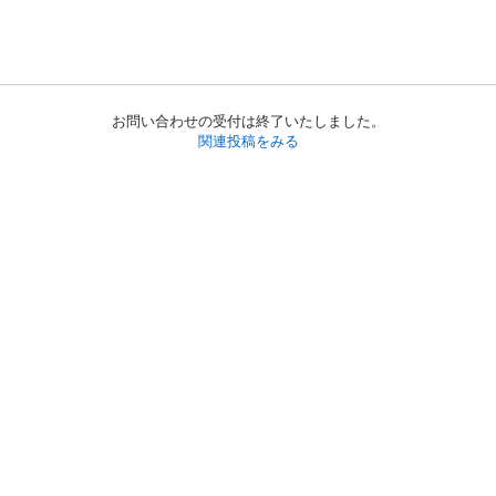
お問い合わせの受付は終了いたしました。
関連投稿をみる
初めての方へ
利用規約
プライバシーポリシー
プライバシー・ステートメント
健全化に資する運用方針
お問い合わせ
運営会社
サイトマップ
ご利用ガイド
フリーワードで探す
PC版で表示
都道府県選択
特定商取引法の表示
利用者情報の外部送信について