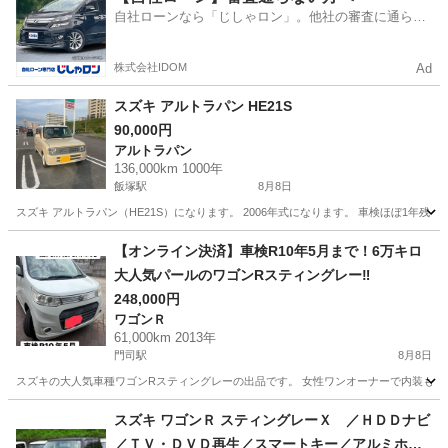
自社ローンなら「じしゃロン」。他社の審査に通らな
かった方も
株式会社IDOM
Ad
スズキ アルトラパン HE21S
90,000円
アルトラパン
136,000km 1000年
飯塚駅
8月8日
スズキ アルトラパン（HE21S）になります。 2006年式になります。 車検ほぼ1年残
福岡
飯塚市
飯塚駅
アルトラパン
ミッション
【オンライン決済】車検R10年5月まで！6万キロ
大人気パールのワゴンRスティングレー‼️
248,000円
ワゴンＲ
61,000km 2013年
門司駅
8月8日
スズキの大人気車種ワゴンRスティングレーの出品です。 女性ワンオーナーで内装も綺麗
福岡
北九州市
門司駅
ワゴンＲ
スズキ ワゴンＲ スティングレーＸ ／ＨＤＤナビ
／ＴＶ・ＤＶＤ再生／スマートキー／アルミホイ