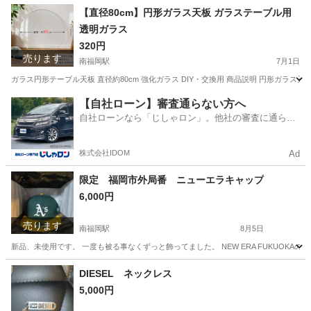
福岡
福岡市
九産大前駅
調理器具
【直径80cm】円形ガラス天板 ガラステーブル用
透明ガラス
320円
売ります
南福岡駅
7月1日
ガラス円形テーブル天板 直径約80cm 強化ガラス DIY・交換用 商品説明 円形ガラス天板
福岡
福岡市
南福岡駅
その他
【自社ローン】審査通らない方へ
自社ローンなら「じしゃロン」。他社の審査に通らな
かった方も
株式会社IDOM
Ad
限定 福岡市外局番 ニューエラキャップ
6,000円
売ります
南福岡駅
8月5日
新品、未使用です。 一度も被る事なくずっと飾ってました。 NEW ERA FUKUO
福岡
福岡市
南福岡駅
小物
ニューエラ
DIESEL ネックレス
5,000円