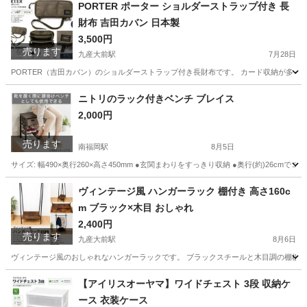
PORTER ポーター ショルダーストラップ付き 長
財布 吉田カバン 日本製
3,500円
売ります
九産大前駅
7月28日
PORTER（吉田カバン）のショルダーストラップ付き長財布です。 カード収納が多く、ファ
福岡
福岡市
九産大前駅
バッグ
ニトリのラック付きベンチ ブレイス
2,000円
売ります
南福岡駅
8月5日
サイズ: 幅490×奥行260×高さ450mm ●玄関まわりをすっきり収納 ●奥行(約)26cm
福岡
福岡市
南福岡駅
その他
ベンチ
ヴィンテージ風 ハンガーラック 棚付き 高さ160c
m ブラック×木目 おしゃれ
2,400円
売ります
九産大前駅
8月6日
ヴィンテージ風のおしゃれなハンガーラックです。 ブラックスチールと木目調の棚板で、
福岡
福岡市
九産大前駅
収納家具
【アイリスオーヤマ】ワイドチェスト 3段 収納ケ
ース 衣装ケース