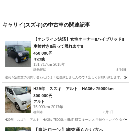
キャリイ(スズキ)の中古車の関連記事
【オンライン決済】女性オーナー‼️ハイブリッド‼️
車検付き‼️乗って帰れます‼️
450,000円
その他
131,717km 2018年
雑餉隈駅
8月9日
注意⚠️定型文のお問い合わせには！返信致しませんので！宜しくお願い致します。ご覧
福岡
福岡市
雑餉隈駅
その他
車両
H29年 スズキ アルト HA36v 75000km
300,000円
アルト
75,000km 2017年
柳川市
8月9日
H29年 スズキ アルト HA36v 75000km 5MT ETC キーレス 手動ウィンドウ タ
福岡
柳川市
アルト
【自社ローン】審査通らない方へ