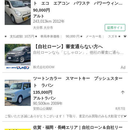
ト エコ エアコン パワステ パワーウィン
ド キーレスキー タイミングチェーン Ｉ－Ｓ
90,000円
アルト
ＴＯＰ （検9.2）
243,013km 2012年
大分県 大分市
提携サイト
■ 支払総額: 10万円 ■ 車両本体価格： 90,000 円 ■ メーカー名： スズキ
大分
大分市
アルト
【自社ローン】審査通らない方へ
自社ローンなら「じしゃロン」。他社の審査に通らな
かった方も
株式会社IDOM
Ad
ツートンカラー スマートキー プッシュスター
ト ラパン
135,000円
アルトラパン
90,500km 2009年
安部山公園駅
8月7日
ご覧いただき誠にありがとうございます！ 下取り、査定のみ買取のみも大歓迎です♩ クレ
福岡
北九州市
安部山公園駅
アルトラパン
佐賀・福岡・長崎エリア｜自社ローン＆自社リー