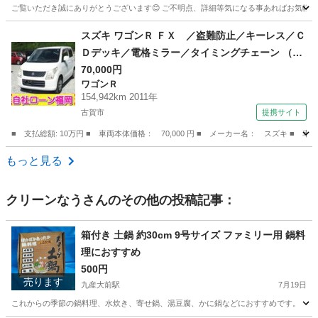
ご覧いただき誠にありがとうございます😊 ご不明点、詳細等気になる事あればお気軽に
福岡
八女市
羽犬塚駅
ワゴンＲ
ワゴンR
スズキ ワゴンＲ ＦＸ ／盗難防止／キーレス／Ｃ
Ｄデッキ／電格ミラー／タイミングチェーン （検
10.6）
70,000円
ワゴンＲ
154,942km 2011年
古賀市
提携サイト
■ 支払総額: 10万円 ■ 車両本体価格： 70,000 円 ■ メーカー名： スズキ 
福岡
古賀市
ワゴンＲ
もっと見る
クリーンなう
さんのその他の投稿記事：
箱付き 土鍋 約30cm 9号サイズ ファミリー用 鍋料
理におすすめ
500円
売ります
九産大前駅
7月19日
これからの季節の鍋料理、水炊き、寄せ鍋、湯豆腐、かに鍋などにおすすめです。 【サイズ