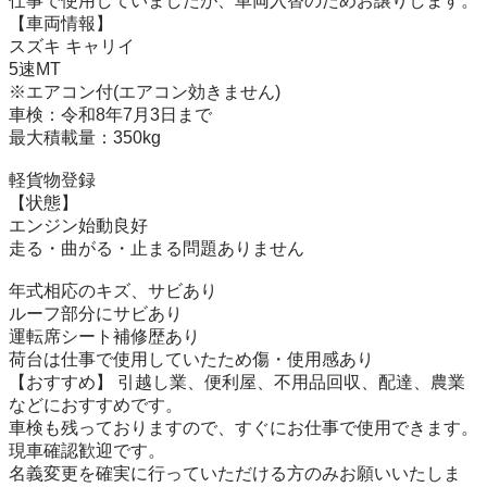
仕事で使用していましたが、車両入替のためお譲りします。

【車両情報】

スズキ キャリイ

5速MT

※エアコン付(エアコン効きません)

車検：令和8年7月3日まで

最大積載量：350kg

軽貨物登録

【状態】

エンジン始動良好

走る・曲がる・止まる問題ありません

年式相応のキズ、サビあり

ルーフ部分にサビあり

運転席シート補修歴あり

荷台は仕事で使用していたため傷・使用感あり

【おすすめ】 引越し業、便利屋、不用品回収、配達、農業
などにおすすめです。

車検も残っておりますので、すぐにお仕事で使用できます。

現車確認歓迎です。

名義変更を確実に行っていただける方のみお願いいたしま