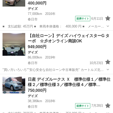
400,000円
デイズ
77,000km
2016年
6月11日
提携サイト
春日市
■ 支払総額: 45万円 ■ 車両本体価格： 400,000 円 ■ メーカー
名： 日産 ■ 車種名： デイズルークス ■ グレード名： Ｘ Ｖ
福岡
春日市
デイズ
【自社ローン】デイズ ハイウェイスターG タ
セレクション スマートキー 両側電動スライド ■ 排気量： 660cc
ーボ ☆彡オンライン商談OK
■ ド...
949,000円
デイズ
86,000km
2019年
春日市
10月23日
"買い方いろいろ""安心安全な自社ローン中古車販売" カートルズ北九
州店 日産 デイズ ハイウェイスターG ターボ LINEで簡単 お
福岡
春日市
デイズ
カートルズ
日産 デイズルークス Ｘ 標準仕様１／標準仕
問い合わせ🎵詳細確認🎵 ⇩友達追加はコチラか...
様２／標準仕様３／標準仕様４／標準…
750,000円
デイズ
38,389km
2018年
7月28日
提携サイト
春日市