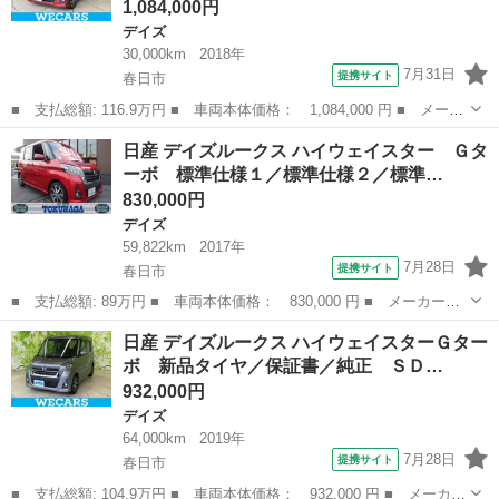
1,084,000円
デイズ
30,000km
2018年
7月31日
提携サイト
春日市
■ 支払総額: 116.9万円 ■ 車両本体価格： 1,084,000 円 ■ メーカ
ー名： 日産 ■ 車種名： デイズルークス ■ グレード名： ハイ
福岡
春日市
デイズ
日産 デイズルークス ハイウェイスター Ｇタ
ウェイスターＸ Ｖセレクション 新品タイヤ／保証書／純正 ＳＤ
ーボ 標準仕様１／標準仕様２／標準…
ナビ／エ...
830,000円
デイズ
59,822km
2017年
7月28日
提携サイト
春日市
■ 支払総額: 89万円 ■ 車両本体価格： 830,000 円 ■ メーカー
名： 日産 ■ 車種名： デイズルークス ■ グレード名： ハイウ
福岡
春日市
デイズ
日産 デイズルークス ハイウェイスターＧター
ェイスター Ｇターボ 標準仕様１／標準仕様２／標準仕様３／標準
ボ 新品タイヤ／保証書／純正 ＳＤ…
仕様４／標準仕様...
932,000円
デイズ
64,000km
2019年
7月28日
提携サイト
春日市
■ 支払総額: 104.9万円 ■ 車両本体価格： 932,000 円 ■ メーカー