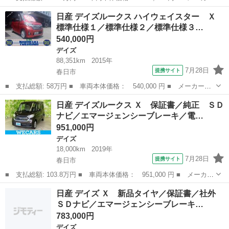
名： 日産 ■ 車種名： デイズルークス ■ グレード名： ハイウ
福岡
春日市
デイズ
日産 デイズルークス ハイウェイスター Ｘ
ェイスターＧターボ 新品タイヤ／保証書／純正 ＳＤナビ／衝突安
標準仕様１／標準仕様２／標準仕様３…
全装置／両...
540,000円
デイズ
88,351km
2015年
7月28日
提携サイト
春日市
■ 支払総額: 58万円 ■ 車両本体価格： 540,000 円 ■ メーカー
名： 日産 ■ 車種名： デイズルークス ■ グレード名： ハイウ
福岡
春日市
デイズ
日産 デイズルークス Ｘ 保証書／純正 ＳＤ
ェイスター Ｘ 標準仕様１／標準仕様２／標準仕様３／標準仕様４
ナビ／エマージェンシーブレーキ／電…
／標準仕様５ ...
951,000円
デイズ
18,000km
2019年
7月28日
提携サイト
春日市
■ 支払総額: 103.8万円 ■ 車両本体価格： 951,000 円 ■ メーカー
名： 日産 ■ 車種名： デイズルークス ■ グレード名： Ｘ 保
福岡
春日市
デイズ
日産 デイズ Ｘ 新品タイヤ／保証書／社外
証書／純正 ＳＤナビ／エマージェンシーブレーキ／電動スライドド
ＳＤナビ／エマージェンシーブレーキ…
ア／アラウ...
783,000円
デイズ