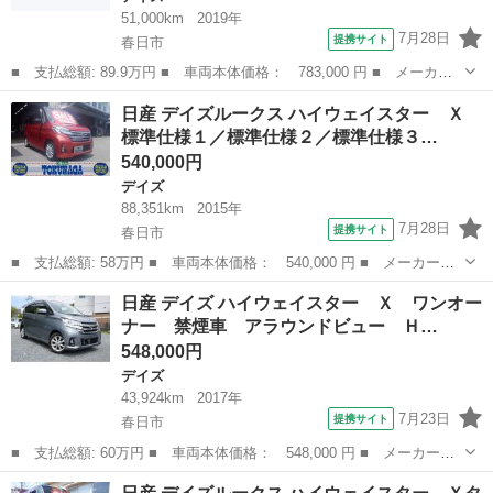
51,000km
2019年
7月28日
提携サイト
春日市
■ 支払総額: 89.9万円 ■ 車両本体価格： 783,000 円 ■ メーカー
名： 日産 ■ 車種名： デイズ ■ グレード名： Ｘ 新品タイヤ
福岡
春日市
デイズ
日産 デイズルークス ハイウェイスター Ｘ
／保証書／社外 ＳＤナビ／エマージェンシーブレーキ／アラウンド
標準仕様１／標準仕様２／標準仕様３…
ビューモニタ...
540,000円
デイズ
88,351km
2015年
7月28日
提携サイト
春日市
■ 支払総額: 58万円 ■ 車両本体価格： 540,000 円 ■ メーカー
名： 日産 ■ 車種名： デイズルークス ■ グレード名： ハイウ
福岡
春日市
デイズ
日産 デイズ ハイウェイスター Ｘ ワンオー
ェイスター Ｘ 標準仕様１／標準仕様２／標準仕様３／標準仕様４
ナー 禁煙車 アラウンドビュー Ｈ…
／標準仕様５ ...
548,000円
デイズ
43,924km
2017年
7月23日
提携サイト
春日市
■ 支払総額: 60万円 ■ 車両本体価格： 548,000 円 ■ メーカー
名： 日産 ■ 車種名： デイズ ■ グレード名： ハイウェイスタ
福岡
春日市
デイズ