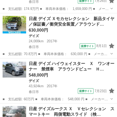
7月26日
提携サイト
春日市
■ 支払総額: 174.9万円 ■ 車両本体価格： 1,659,000 円 ■ メーカ
ー名： 日産 ■ 車種名： デイズ ■ グレード名： ハイウェイス
福岡
春日市
デイズ
日産 デイズ Ｘモカセレクション 新品タイヤ
ターＸプロパイロットエディション 保証書／純正 ９インチ ナビ
／保証書／衝突安全装置／アラウンド…
／エマー...
630,000円
デイズ
24,000km
2017年
8月1日
提携サイト
春日市
■ 支払総額: 70.8万円 ■ 車両本体価格： 630,000 円 ■ メーカー
名： 日産 ■ 車種名： デイズ ■ グレード名： Ｘモカセレクシ
福岡
春日市
デイズ
日産 デイズ ハイウェイスター Ｘ ワンオー
ョン 新品タイヤ／保証書／衝突安全装置／アラウンドビューモニタ
ナー 禁煙車 アラウンドビュー Ｈ…
ー／ドライブ...
548,000円
デイズ
43,924km
2017年
7月23日
提携サイト
春日市
■ 支払総額: 60万円 ■ 車両本体価格： 548,000 円 ■ メーカー
名： 日産 ■ 車種名： デイズ ■ グレード名： ハイウェイスタ
福岡
春日市
デイズ
日産 デイズルークス Ｘ Ｖセレクション ス
ー Ｘ ワンオーナー 禁煙車 アラウンドビュー ＨＩＤ 毎年Ｄ
マートキー 両側電動スライド （検…
ラー点検 点検記...