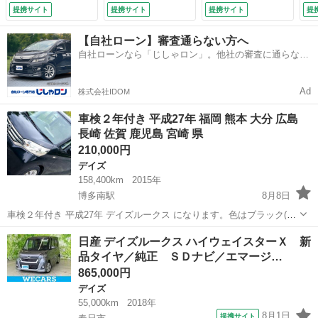
ドア／アラウンドビ
ー 社外／ＥＢＤ付
ー
提携サイト
提携サイト
提携サイト
提
ューモニター／ヘッ
ＡＢＳ／横滑り防止
動
ドランプ ＬＥＤ／
装置／アイドリング
ラ
【自社ローン】審査通らない方へ
Ｂｌｕｅｔｏｏｔｈ
ストップ／禁煙車／
タ
自社ローンなら「じしゃロン」。他社の審査に通らなか
接続／ＥＢＤ付ＡＢ
アルミホイール 純
フ
った方も
Ｓ／アイドリングス
正 １４インチ／パ
ン
トップ／バックモニ
ワーウインドウ
ｕ
Ad
株式会社IDOM
ター （検9.7）
（検8.12）
／Ｅ
車検２年付き 平成27年 福岡 熊本 大分 広島
長崎 佐賀 鹿児島 宮崎 県
210,000円
デイズ
158,400km
2015年
博多南駅
8月8日
車検２年付き 平成27年 デイズルークス になります。色はブラック(黒
色)になります。車検は今年の8月3日に受けましたので、車検２年あり
福岡
春日市
博多南駅
デイズ
走行距離
日産 デイズルークス ハイウェイスターＸ 新
ます。その際に悪い部分は交換しております。クーラーも冷えます。
品タイヤ／純正 ＳＤナビ／エマージ…
もちろんオイル交換等もきち...
865,000円
デイズ
55,000km
2018年
8月1日
提携サイト