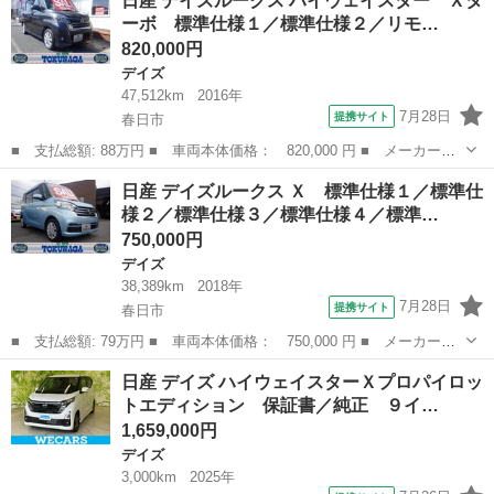
日産 デイズルークス ハイウェイスター Ｘタ
ー Ｘ ワンオーナー 禁煙車 アラウンドビュー ＨＩＤ 毎年Ｄ
ーボ 標準仕様１／標準仕様２／リモ…
ラー点検 点検記...
820,000円
デイズ
47,512km
2016年
7月28日
提携サイト
春日市
■ 支払総額: 88万円 ■ 車両本体価格： 820,000 円 ■ メーカー
名： 日産 ■ 車種名： デイズルークス ■ グレード名： ハイウ
福岡
春日市
デイズ
日産 デイズルークス Ｘ 標準仕様１／標準仕
ェイスター Ｘターボ 標準仕様１／標準仕様２／リモコンオートス
様２／標準仕様３／標準仕様４／標準…
ライドドア（運転...
750,000円
デイズ
38,389km
2018年
7月28日
提携サイト
春日市
■ 支払総額: 79万円 ■ 車両本体価格： 750,000 円 ■ メーカー
名： 日産 ■ 車種名： デイズルークス ■ グレード名： Ｘ 標
福岡
春日市
デイズ
日産 デイズ ハイウェイスターＸプロパイロッ
準仕様１／標準仕様２／標準仕様３／標準仕様４／標準仕様５ ナ
トエディション 保証書／純正 ９イ…
ビ フロント＆サイ...
1,659,000円
デイズ
3,000km
2025年