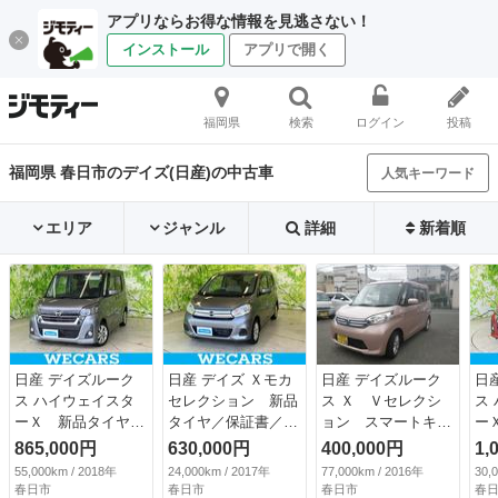
アプリならお得な情報を見逃さない！
インストール
アプリで開く
福岡県
検索
ログイン
投稿
福岡県 春日市のデイズ(日産)の中古車
人気キーワード
エリア
ジャンル
詳細
新着順
日産 デイズルーク
日産 デイズ Ｘモカ
日産 デイズルーク
日
ス ハイウェイスタ
セレクション 新品
ス Ｘ Ｖセレクシ
ス
ーＸ 新品タイヤ／
タイヤ／保証書／衝
ョン スマートキ
ー
純正 ＳＤナビ／エ
突安全装置／アラウ
ー 両側電動スライ
ン
865,000円
630,000円
400,000円
1,
マージェンシーブレ
ンドビューモニター
ド （検9.10）
証
55,000km / 2018年
24,000km / 2017年
77,000km / 2016年
30,
ーキ／電動スライド
／ドライブレコーダ
ビ
春日市
春日市
春日市
春