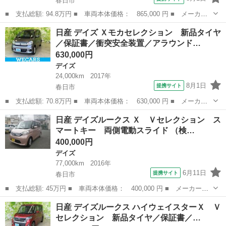
春日市
■ 支払総額: 94.8万円 ■ 車両本体価格： 865,000 円 ■ メーカー
名： 日産 ■ 車種名： デイズルークス ■ グレード名： ハイウ
福岡
春日市
デイズ
日産 デイズ Ｘモカセレクション 新品タイヤ
ェイスターＸ 新品タイヤ／純正 ＳＤナビ／エマージェンシーブレ
／保証書／衝突安全装置／アラウンド…
ーキ／電動ス...
630,000円
デイズ
24,000km
2017年
8月1日
提携サイト
春日市
■ 支払総額: 70.8万円 ■ 車両本体価格： 630,000 円 ■ メーカー
名： 日産 ■ 車種名： デイズ ■ グレード名： Ｘモカセレクシ
福岡
春日市
デイズ
日産 デイズルークス Ｘ Ｖセレクション ス
ョン 新品タイヤ／保証書／衝突安全装置／アラウンドビューモニタ
マートキー 両側電動スライド （検…
ー／ドライブ...
400,000円
デイズ
77,000km
2016年
6月11日
提携サイト
春日市
■ 支払総額: 45万円 ■ 車両本体価格： 400,000 円 ■ メーカー
名： 日産 ■ 車種名： デイズルークス ■ グレード名： Ｘ Ｖ
福岡
春日市
デイズ
日産 デイズルークス ハイウェイスターＸ Ｖ
セレクション スマートキー 両側電動スライド ■ 排気量： 660cc
セレクション 新品タイヤ／保証書／…
■ ド...