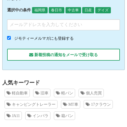
選択中の条件
福岡県
春日市
中古車
日産
デイズ
ジモティーメルマガにも登録する
新着投稿の通知をメールで受け取る
人気キーワード
軽自動車
旧車
軽バン
個人売買
キャンピングトレーラー
MT車
17クラウン
JA11
インパラ
箱バン