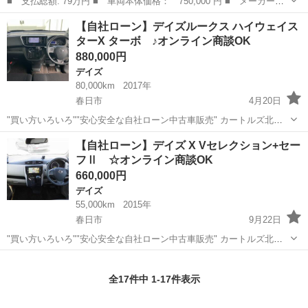
■ 支払総額: 79万円 ■ 車両本体価格： 750,000 円 ■ メーカー
名： 日産 ■ 車種名： デイズルークス ■ グレード名： Ｘ 標
福岡
春日市
デイズ
【自社ローン】デイズルークス ハイウェイス
準仕様１／標準仕様２／標準仕様３／標準仕様４／標準仕様５ ナ
ターX ターボ ♪オンライン商談OK
ビ フロント＆サイ...
880,000円
デイズ
80,000km
2017年
春日市
4月20日
"買い方いろいろ""安心安全な自社ローン中古車販売" カートルズ北九
州店 日産 デイズルークス ハイウェイスターX ターボ パール
福岡
春日市
デイズ
カートルズ
【自社ローン】デイズ X Vセレクション+セー
LINEで簡単 お問い合わせ🎵詳細確認🎵 ...
フⅡ ☆オンライン商談OK
660,000円
デイズ
55,000km
2015年
春日市
9月22日
"買い方いろいろ""安心安全な自社ローン中古車販売" カートルズ北九
州店 日産 デイズ X Vセレクション+セーフⅡ パール LINEで簡
福岡
春日市
デイズ
カートルズ
単 お問い合わせ🎵詳細確認🎵 ⇩友...
全17件中 1-17件表示