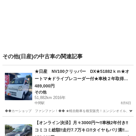
その他(日産)の中古車の関連記事
★日産 NV100クリッパー DX★51882ｋｍ★オ
ートマ★ドライブレコーダー付★車検２年取得渡
し+法令点検整備等★
489,000円
その他
51,882km 2016年
中間駅
8月6日
◆◆カーショップ ファンファン！◆◆ ★軽自動車を格安販売！エンジンオイル、エレメン
福岡
中間市
中間駅
その他
【オンライン決済】月々3000円〜‼️車検2年付き‼️
コミコミ総額‼️走行7.7万キロ‼️タイヤもバリ溝‼️日