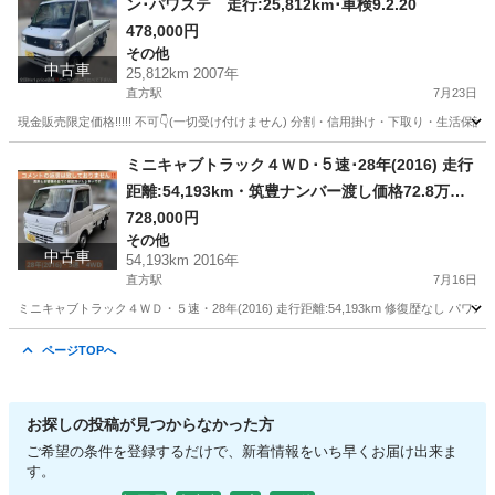
ン･パワステ 走行:25,812km･車検9.2.20
478,000円
その他
中古車
25,812km 2007年
直方駅
7月23日
現金販売限定価格!!!!! 不可👇(一切受け付けません) 分割・信用掛け・下取り・生活保護者 代物
福岡
直方市
直方駅
その他
4WD
ミニキャブトラック４ＷＤ･５速･28年(2016) 走行
距離:54,193km・筑豊ナンバー渡し価格72.8万円
(税込)
728,000円
その他
中古車
54,193km 2016年
直方駅
7月16日
ミニキャブトラック４ＷＤ・５速・28年(2016) 走行距離:54,193km 修復歴なし パワステ エアコン 無
福岡
直方市
直方駅
その他
走行距離
ページTOPへ
お探しの投稿が見つからなかった方
ご希望の条件を登録するだけで、新着情報をいち早くお届け出来ま
す。