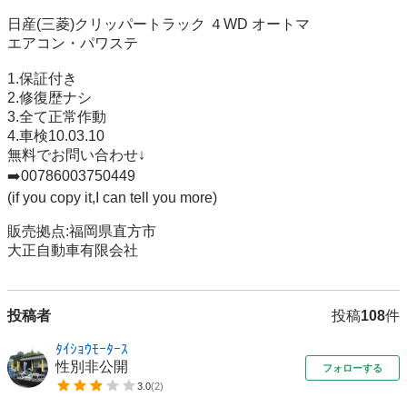
日産(三菱)クリッパートラック ４WD オートマ

エアコン・パワステ

1.保証付き

2.修復歴ナシ

3.全て正常作動

4.車検10.03.10

無料でお問い合わせ↓

➡️00786003750449

(if you copy it,I can tell you more)

販売拠点:福岡県直方市

大正自動車有限会社
投稿者
投稿
108
件
ﾀｲｼｮｳﾓｰﾀｰｽ
性別非公開
フォローする
3.0
(
2
)