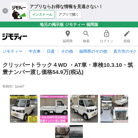
アプリならお得な情報を見逃さない！
インストール
アプリで開く
地元の掲示板 ジモティー 福岡版
福岡県
検索
ログイン
投稿
ジモティー
中古車
日産
その他
福岡県のその他
直方市のその
クリッパートラック４WD ・AT車・車検10.3.10・筑
豊ナンバー渡し価格54.9万(税込)
投稿ID: 1puid7