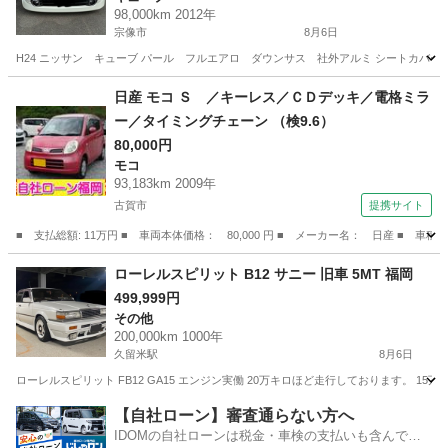
98,000km 2012年
宗像市
8月6日
H24 ニッサン キューブ パール フルエアロ ダウンサス 社外アルミ シートカバー新
福岡
宗像市
キューブ
日産 モコ Ｓ ／キーレス／ＣＤデッキ／電格ミラ
ー／タイミングチェーン （検9.6）
80,000円
モコ
93,183km 2009年
古賀市
提携サイト
■ 支払総額: 11万円 ■ 車両本体価格： 80,000 円 ■ メーカー名： 日産 ■ 
福岡
古賀市
モコ
ローレルスピリット B12 サニー 旧車 5MT 福岡
499,999円
その他
200,000km 1000年
久留米駅
8月6日
ローレルスピリット FB12 GA15 エンジン実働 20万キロほど走行しております。 1
福岡
久留米市
久留米駅
その他
【自社ローン】審査通らない方へ
IDOMの自社ローンは税金・車検の支払いも含んでい