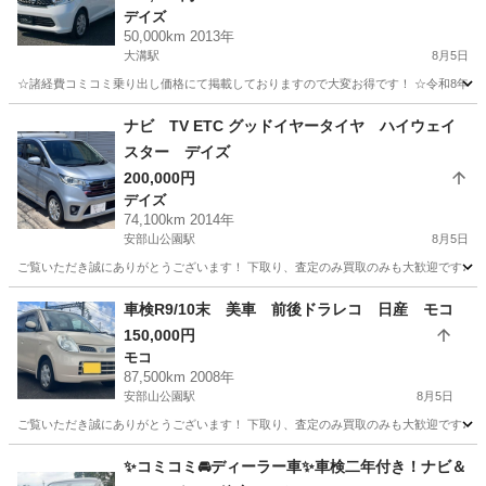
デイズ
50,000km 2013年
大溝駅
8月5日
☆諸経費コミコミ乗り出し価格にて掲載しておりますので大変お得です！ ☆令和8年度自
福岡
筑後市
大溝駅
デイズ
ナビ TV ETC グッドイヤータイヤ ハイウェイ
スター デイズ
200,000円
デイズ
74,100km 2014年
安部山公園駅
8月5日
ご覧いただき誠にありがとうございます！ 下取り、査定のみ買取のみも大歓迎です♩ クレ
福岡
北九州市
安部山公園駅
デイズ
車検R9/10末 美車 前後ドラレコ 日産 モコ
150,000円
モコ
87,500km 2008年
安部山公園駅
8月5日
ご覧いただき誠にありがとうございます！ 下取り、査定のみ買取のみも大歓迎です♩ クレジッ
福岡
北九州市
安部山公園駅
モコ
✨コミコミ🚘ディーラー車✨車検二年付き！ナビ＆