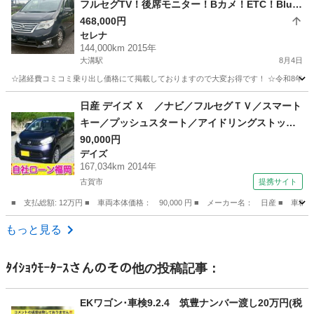
フルセグTV！後席モニター！Bカメ！ETC！Bluet
ooth！両パワスラ！セレナ！
468,000円
セレナ
144,000km 2015年
大溝駅
8月4日
☆諸経費コミコミ乗り出し価格にて掲載しておりますので大変お得です！ ☆令和8年度自動
福岡
筑後市
大溝駅
セレナ
車両
日産 デイズ Ｘ ／ナビ／フルセグＴＶ／スマート
キー／プッシュスタート／アイドリングストップ
／ウィンカーミラー／タイミングチェーン （検9.
90,000円
デイズ
6）
167,034km 2014年
古賀市
提携サイト
■ 支払総額: 12万円 ■ 車両本体価格： 90,000 円 ■ メーカー名： 日産 
福岡
古賀市
デイズ
もっと見る
ﾀｲｼｮｳﾓｰﾀｰｽ
さんのその他の投稿記事：
EKワゴン･車検9.2.4 筑豊ナンバー渡し20万円(税