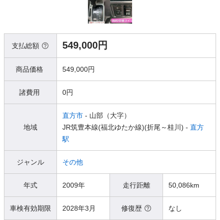
549,000円
支払総額
商品価格
549,000円
諸費用
0円
直方市
- 山部（大字）
地域
JR筑豊本線(福北ゆたか線)(折尾～桂川) -
直方
駅
ジャンル
その他
年式
2009年
走行距離
50,086km
車検有効期限
2028年3月
修復歴
なし