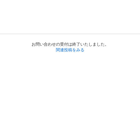
お問い合わせの受付は終了いたしました。
関連投稿をみる
初めての方へ
利用規約
プライバシーポリシー
プライバシー・ステートメント
健全化に資する運用方針
お問い合わせ
運営会社
サイトマップ
ご利用ガイド
フリーワードで探す
PC版で表示
都道府県選択