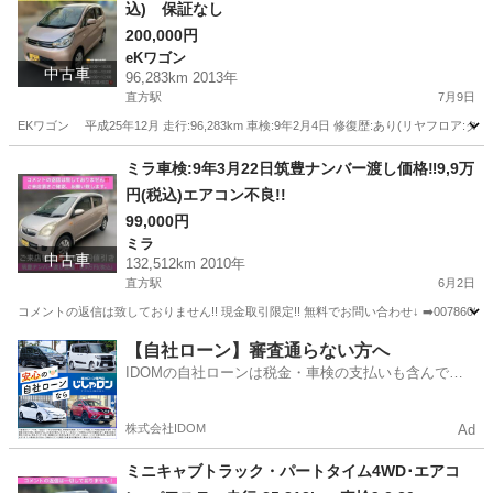
込) 保証なし
200,000円
eKワゴン
中古車
96,283km 2013年
直方駅
7月9日
EKワゴン 平成25年12月 走行:96,283km 車検:9年2月4日 修復歴:あり(リヤフロア:ダメージ小) 無料で
福岡
直方市
直方駅
eKワゴン
筑豊
ミラ車検:9年3月22日筑豊ナンバー渡し価格‼️9,9万
円(税込)エアコン不良!!
99,000円
ミラ
中古車
132,512km 2010年
直方駅
6月2日
コメントの返信は致しておりません!! 現金取引限定!! 無料でお問い合わせ↓ ➡️00786003750449 (if yo
福岡
直方市
直方駅
ミラ
筑豊
【自社ローン】審査通らない方へ
IDOMの自社ローンは税金・車検の支払いも含んでい
るので毎月の支払額は一定
株式会社IDOM
Ad
ミニキャブトラック・パートタイム4WD･エアコ