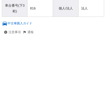
車台番号(下3
816
個人/法人
法人
桁)
中古車購入ガイド
注意事項
通報