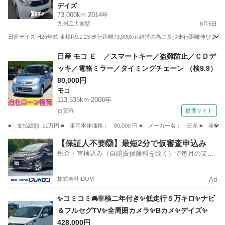
デイズ
73,000km 2014年
九州工大前駅
8月5日
日産デイズ H26年式 車検R9.1.23 走行距離73,000km 維持の為に多少走行距離
福岡
北九州市
九州工大前駅
デイズ
日産 モコ Ｅ ／スマートキー／盗難防止／ＣＤデ
ッキ／電格ミラー／タイミングチェーン （検9.9）
80,000円
モコ
113,535km 2008年
古賀市
提携サイト
■ 支払総額: 11万円 ■ 車両本体価格： 80,000 円 ■ メーカー名： 日産 ■
福岡
古賀市
モコ
【保証人不要🙆】最短2分で仮審査申込み
税金・車検込み（自賠責保険料を除く）で毎月の支払
額は一定の自社ローン🚗
株式会社IDOM
Ad
✨コミコミ🚘車検二年付き✨低走行５万キロ✨ナビ
＆フルセグTV✨全周囲カメラ✨Bカメ✨デイズ✨
428,000円