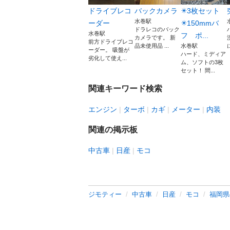
ドライブレコ
バックカメラ
✴️3枚セット
水巻駅
ーダー
✴️150mmバ
ドラレコのバック
水巻駅
フ ポ...
カメラです。 新
前方ドライブレコ
品未使用品 ...
水巻駅
ーダー。 吸盤が
ハード、ミディア
劣化して使え...
ム、ソフトの3枚
セット！ 間...
関連キーワード検索
エンジン
ターボ
カギ
メーター
内装
関連の掲示板
中古車
日産
モコ
ジモティー
中古車
日産
モコ
福岡県