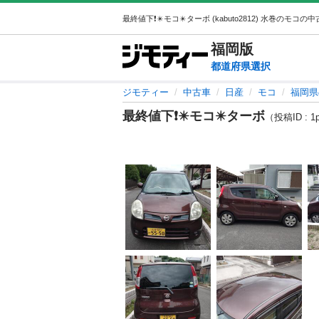
福岡
版
都道府県選択
ジモティー
中古車
日産
モコ
福岡県
最終値下❗️✴️モコ✴️ターボ
（投稿ID : 1