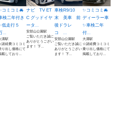
✨コミコミ🚘
ナビ TV ET
車検R9/10
✨コミコミ🚘
車検二年付き
C グッドイヤ
末 美車 前
ディーラー車
✨低走行５
ータ...
後ドラレ
✨車検二年
安部山公園駅
万...
コ ...
付...
ご覧いただき誠に
大溝駅
安部山公園駅
大溝駅
ありがとうござい
☆諸経費コミコミ
ご覧いただき誠に
☆諸経費コミコミ
ます！ 下...
乗り出し価格にて
ありがとうござい
乗り出し価格にて
掲載しており...
ます！ 下...
掲載しており...