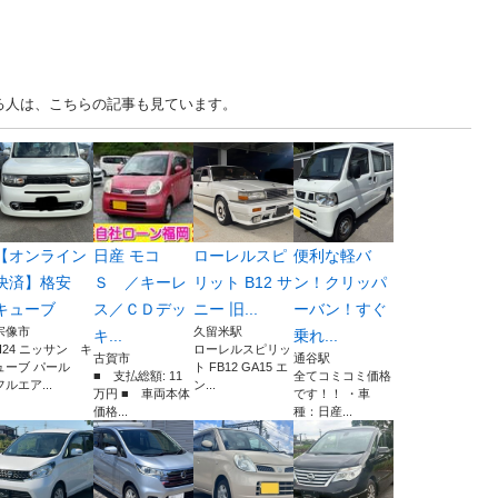
ている人は、こちらの記事も見ています。
【オンライン
日産 モコ
ローレルスピ
便利な軽バ
決済】格安
Ｓ ／キーレ
リット B12 サ
ン！クリッパ
キューブ
ス／ＣＤデッ
ニー 旧...
ーバン！すぐ
宗像市
久留米駅
キ...
乗れ...
H24 ニッサン キ
ローレルスピリッ
古賀市
通谷駅
ューブ パール
ト FB12 GA15 エ
■ 支払総額: 11
全てコミコミ価格
フルエア...
ン...
万円 ■ 車両本体
です！！ ・車
価格...
種：日産...