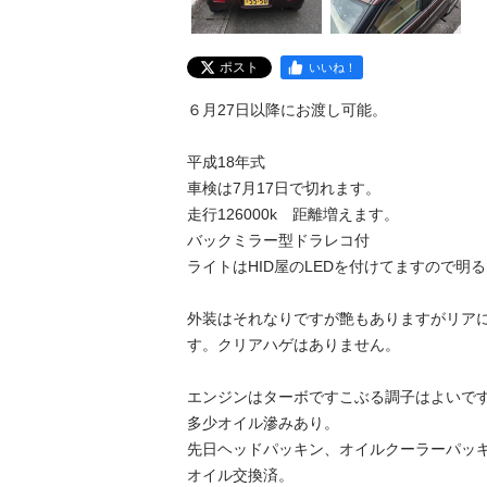
ポスト
いいね！
６月27日以降にお渡し可能。

平成18年式

車検は7月17日で切れます。

走行126000k　距離増えます。

バックミラー型ドラレコ付

ライトはHID屋のLEDを付けてますので明る
外装はそれなりですが艶もありますがリア
す。クリアハゲはありません。

エンジンはターボですこぶる調子はよいです
多少オイル滲みあり。

先日ヘッドパッキン、オイルクーラーパッキ
オイル交換済。
