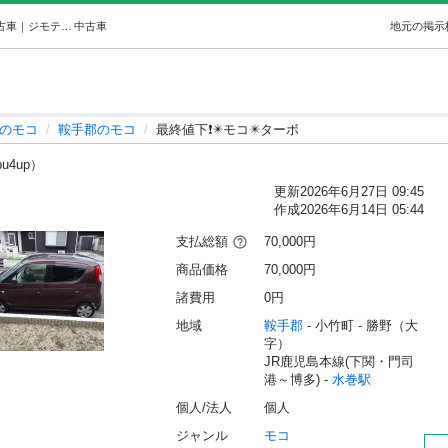
最終値下❗️✴️モコ✴️ターボ (kabuto2812) 水巻のモコの中古車｜ジモティー
中古車
地元の掲示
のモコ
鞍手郡のモコ
最終値下❗️✴️モコ✴️ターボ
pu4up）
更新
2026年6月27日 09:45
作成
2026年6月14日 05:44
支払総額
70,000円
商品価格
70,000円
諸費用
0円
地域
鞍手郡
 - 小竹町
 - 勝野（大
字）
JR鹿児島本線(下関・門司
港～博多) - 
水巻駅
個人/法人
個人
ジャンル
モコ