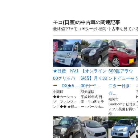
モコ(日産)の中古車の関連記事
最終値下❗️✴️モコ✴️ターボ 福岡 中古車を見
★日産 NV1
【オンライン
360度アラウ
00クリッパ
決済】月々30
ンドビューモ
ー DX★5...
00円〜‼️...
ニター付き
中間駅
羽犬塚駅
☆...
◆◆カーショッ
平成19年式 日
福岡市
プ ファンファ
産 モコE カラ
Bluetoothナビ付き
ン！◆◆ ★軽...
ー：パールホ...
☆フル装備お買い
得...