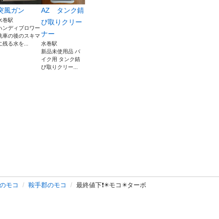
突風ガン
AZ タンク錆
水巻駅
び取りクリー
ハンディブロワー
ナー
洗車の後のスキマ
に残る水を...
水巻駅
新品未使用品 バ
イク用 タンク錆
び取りクリー...
のモコ
鞍手郡のモコ
最終値下❗️✴️モコ✴️ターボ