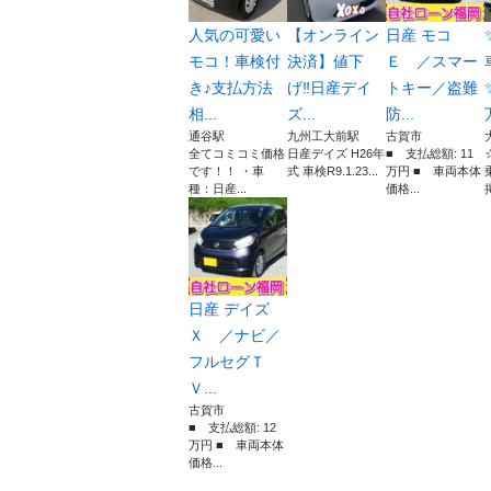
人気の可愛い
【オンライン
日産 モコ
モコ！車検付
決済】値下
Ｅ ／スマー
き♪支払方法
げ‼️日産デイ
トキー／盗難
相...
ズ...
防...
通谷駅
九州工大前駅
古賀市
全てコミコミ価格
日産デイズ H26年
■ 支払総額: 11
です！！ ・車
式 車検R9.1.23...
万円 ■ 車両本体
種：日産...
価格...
日産 デイズ
Ｘ ／ナビ／
フルセグＴ
Ｖ...
古賀市
■ 支払総額: 12
万円 ■ 車両本体
価格...