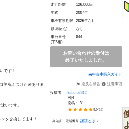
走行距離
126,000km
年式
2007年
車検有効期限
2026年7月
修復歴
なし
車台番号
844
(下3桁)
お問い合わせの受付は
終了いたしました。
いです！

中古車購入ガイド
違反を報告
注意事項
に1箇所ぶつけた跡ありま
投稿者
kabuto2812
男性
投稿： 
31
速いです。

5.0
(
15
)
ンを交換してます！

認証とは
身分証
電話番号