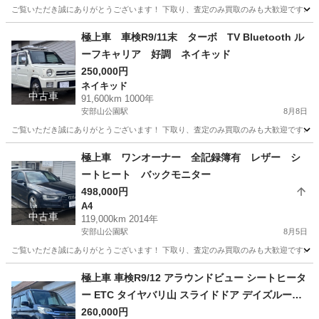
ご覧いただき誠にありがとうございます！ 下取り、査定のみ買取のみも大歓迎です♩ クレジ
福岡
北九州市
安部山公園駅
A3
車両
極上車 車検R9/11末 ターボ TV Bluetooth ル
ーフキャリア 好調 ネイキッド
250,000円
ネイキッド
中古車
91,600km 1000年
安部山公園駅
8月8日
ご覧いただき誠にありがとうございます！ 下取り、査定のみ買取のみも大歓迎です♩ ク
福岡
北九州市
安部山公園駅
ネイキッド
車両
極上車 ワンオーナー 全記録簿有 レザー シ
ートヒート バックモニター
498,000円
A4
中古車
119,000km 2014年
安部山公園駅
8月5日
ご覧いただき誠にありがとうございます！ 下取り、査定のみ買取のみも大歓迎です♩ クレジ
福岡
北九州市
安部山公園駅
A4
極上車 車検R9/12 アラウンドビュー シートヒータ
ー ETC タイヤバリ山 スライドドア デイズルーク
ス
260,000円