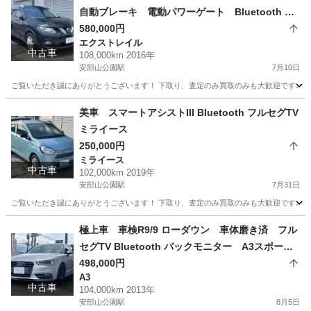
自動ブレーキ 電動パワーゲート Bluetooth エ
クストレイル
580,000円
エクストレイル
中古車
108,000km 2016年
安部山公園駅
7月10日
ご覧いただき誠にありがとうございます！ 下取り、査定のみ買取のみも大歓迎です♩ クレジ
福岡
北九州市
安部山公園駅
エクストレイル
美車 スマートアシストIII Bluetooth フルセグTV
ミライース
250,000円
ミライース
中古車
102,000km 2019年
安部山公園駅
7月31日
ご覧いただき誠にありがとうございます！ 下取り、査定のみ買取のみも大歓迎です♩ クレジッ
福岡
北九州市
安部山公園駅
ミライース
極上車 車検R9/9 ローダウン 車体磨き済 フル
セグTV Bluetooth バックモニター A3スポーツ
バック アウディ
498,000円
A3
中古車
104,000km 2013年
安部山公園駅
8月5日