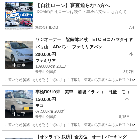
福岡
北九州市
安部山公園駅
ワゴンＲ
ワゴンR
【自社ローン】審査通らない方へ
IDOMの自社ローンは税金・車検の支払いも含んでい
るので毎月の支払額は一定
株式会社IDOM
Ad
ワンオーナー 記録簿14枚 ETC ヨコハマタイヤ
バリ山 ADバン ファミリアバン
200,000円
ファミリア
中古車
109,000km 2011年
安部山公園駅
8月7日
ご覧いただき誠にありがとうございます！ 下取り、査定のみ買取のみも大歓迎です♩ クレジ
福岡
北九州市
安部山公園駅
ファミリア
ファミリアバン
車検R9/10末 美車 前後ドラレコ 日産 モコ
150,000円
モコ
87,500km 2008年
中古車
安部山公園駅
8月5日
ご覧いただき誠にありがとうございます！ 下取り、査定のみ買取のみも大歓迎です♩ クレジッ
福岡
北九州市
安部山公園駅
モコ
【オンライン決済】全方位 オートパーキング