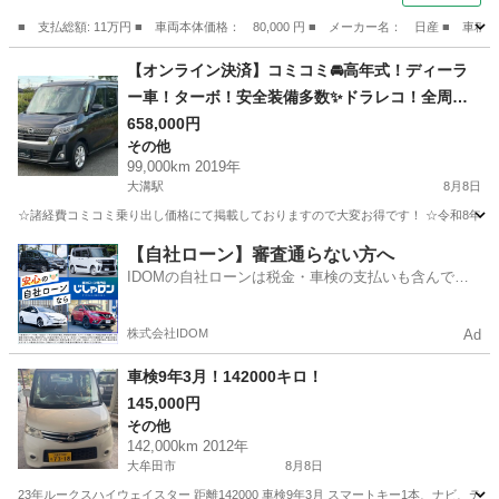
■ 支払総額: 11万円 ■ 車両本体価格： 80,000 円 ■ メーカー名： 日産 ■
福岡
古賀市
モコ
【オンライン決済】コミコミ🚘高年式！ディーラ
ー車！ターボ！安全装備多数✨ドラレコ！全周囲
カメラ！Bカメラ！ナビ！TV！Bluetooth！デイ
658,000円
その他
ズルークス！
99,000km 2019年
大溝駅
8月8日
☆諸経費コミコミ乗り出し価格にて掲載しておりますので大変お得です！ ☆令和8年度自
福岡
筑後市
大溝駅
その他
車両
【自社ローン】審査通らない方へ
IDOMの自社ローンは税金・車検の支払いも含んでい
るので毎月の支払額は一定
株式会社IDOM
Ad
車検9年3月！142000キロ！
145,000円
その他
142,000km 2012年
大牟田市
8月8日
23年ルークスハイウェイスター 距離142000 車検9年3月 スマートキー1本、ナビ、