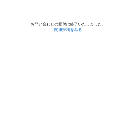
お問い合わせの受付は終了いたしました。
関連投稿をみる
初めての方へ
利用規約
プライバシーポリシー
プライバシー・ステートメント
健全化に資する運用方針
お問い合わせ
運営会社
サイトマップ
ご利用ガイド
フリーワードで探す
PC版で表示
都道府県選択
特定商取引法の表示
利用者情報の外部送信について