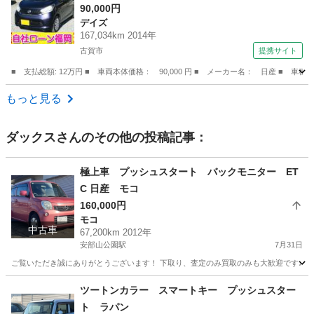
／ウィンカーミラー／タイミングチェーン （検9.
90,000円
デイズ
6）
167,034km 2014年
古賀市
提携サイト
■ 支払総額: 12万円 ■ 車両本体価格： 90,000 円 ■ メーカー名： 日産 
福岡
古賀市
デイズ
もっと見る
ダックス
さんのその他の投稿記事：
極上車 プッシュスタート バックモニター ET
C 日産 モコ
160,000円
モコ
中古車
67,200km 2012年
安部山公園駅
7月31日
ご覧いただき誠にありがとうございます！ 下取り、査定のみ買取のみも大歓迎です♩ クレ
福岡
北九州市
安部山公園駅
モコ
車両
ツートンカラー スマートキー プッシュスター
ト ラパン