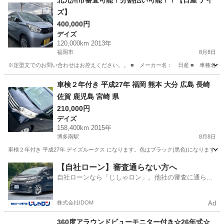
北九州市審査可能！分割払い可能！！【日産 デイ
ズ】
400,000円
デイズ
120,000km 2013年
福岡市
8月8日
※定型文でのお問い合わせはお控えください。。 ■ メーカー名： 日産 ■ 車種名： デイズ
福岡
福岡市
デイズ
月々
車検２年付き 平成27年 福岡 熊本 大分 広島 長崎
佐賀 鹿児島 宮崎 県
210,000円
デイズ
158,400km 2015年
博多南駅
8月8日
車検２年付き 平成27年 デイズルークス になります。色はブラック(黒色)になりま
福岡
春日市
博多南駅
デイズ
走行距離
【自社ローン】審査通らない方へ
自社ローンなら「じしゃロン」。他社の審査に通らな
かった方も
株式会社IDOM
Ad
360度アラウンドビューモニター付き☆26年式☆