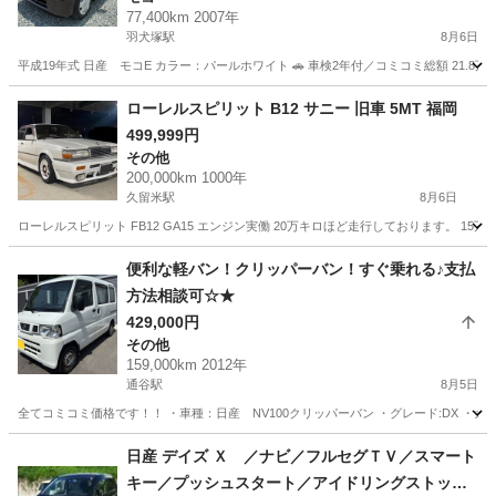
77,400km 2007年
羽犬塚駅
8月6日
平成19年式 日産 モコE カラー：パールホワイト 🚗 車検2年付／コミコミ総額 21.8
福岡
八女市
羽犬塚駅
モコ
ローレルスピリット B12 サニー 旧車 5MT 福岡
499,999円
その他
200,000km 1000年
久留米駅
8月6日
ローレルスピリット FB12 GA15 エンジン実働 20万キロほど走行しております。 1
福岡
久留米市
久留米駅
その他
便利な軽バン！クリッパーバン！すぐ乗れる♪支払
方法相談可☆★
429,000円
その他
159,000km 2012年
通谷駅
8月5日
全てコミコミ価格です！！ ・車種：日産 NV100クリッパーバン ・グレード:DX ・カラー:ホ
福岡
中間市
通谷駅
その他
ワゴンR
日産 デイズ Ｘ ／ナビ／フルセグＴＶ／スマート
キー／プッシュスタート／アイドリングストップ