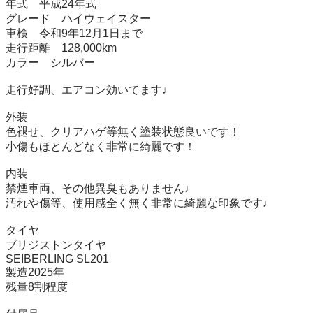
年式　平成24年式

グレード　ハイウェイスター

車検　令和9年12月1日まで

走行距離　128,000km

カラー　シルバー

走行好調、エアコン効いてます♩

外装

色褪せ、クリアハゲ等無く塗装状態良いです！

小傷もほとんどなく非常に綺麗です！

内装

禁煙車両、その他異臭もありません♩

汚れや傷等、使用感全く無く非常に綺麗な印象です♩

タイヤ

ブリジストンタイヤ

SEIBERLING SL201

製造2025年

残量8割程度
