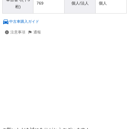
769
個人/法人
個人
桁)
中古車購入ガイド
注意事項
通報