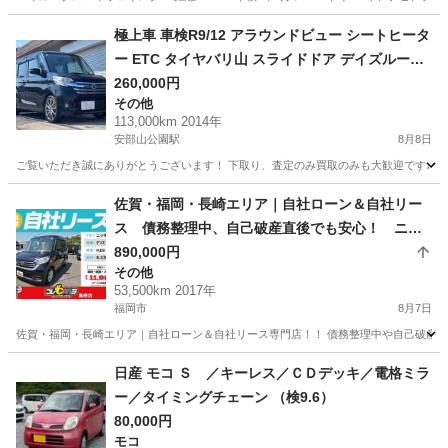
福岡
大牟田市
その他
極上車 車検R9/12 アラウンドビュー シートヒータ
ー ETC タイヤバリ山 スライドドア デイズルーク
ス
260,000円
その他
113,000km 2014年
安部山公園駅
8月8日
ご覧いただき誠にありがとうございます！ 下取り、査定のみ買取のみも大歓迎です♩ クレジ
福岡
北九州市
安部山公園駅
その他
佐賀・福岡・長崎エリア｜自社ローン＆自社リー
ス 債務整理中、自己破産直後でも安心！ ニッ
サン デイズルークス X H29年式
890,000円
その他
53,500km 2017年
福岡市
8月7日
佐賀・福岡・長崎エリア｜自社ローン＆自社リース専門店！！ 債務整理中や自己破産直
福岡
福岡市
その他
ローン
日産 モコ Ｓ ／キーレス／ＣＤデッキ／電格ミラ
ー／タイミングチェーン （検9.6）
80,000円
モコ