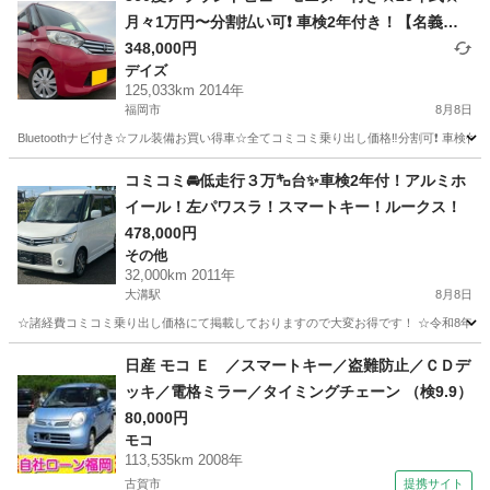
月々1万円〜分割払い可❗️ 車検2年付き！【名義変
更代込み】大人気☆日産 デイズルークス☆Blueto
348,000円
デイズ
othナビ付き☆走行中DVD見れます☆ETC付き☆ア
125,033km 2014年
ラウンドビューモニター付き☆電動スライドドア
福岡市
8月8日
☆ドラレコ付き☆スマートキー☆フルオートエア
Bluetoothナビ付き☆フル装備お買い得車☆全てコミコミ乗り出し価格‼️分割可❗️ 車検付
コンそのまま乗って帰れます❗️
福岡
福岡市
デイズ
走行距離
コミコミ🚘低走行３万㌔台✨車検2年付！アルミホ
イール！左パワスラ！スマートキー！ルークス！
478,000円
その他
32,000km 2011年
大溝駅
8月8日
☆諸経費コミコミ乗り出し価格にて掲載しておりますので大変お得です！ ☆令和8年度自
福岡
筑後市
大溝駅
その他
日産 モコ Ｅ ／スマートキー／盗難防止／ＣＤデ
ッキ／電格ミラー／タイミングチェーン （検9.9）
80,000円
モコ
113,535km 2008年
古賀市
提携サイト