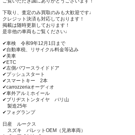
ご覧いただき誠にありがとうございます！

下取り、査定のみ買取のみも大歓迎です♩

クレジット決済も対応しております！

掲載は随時更新しております！

是非他の車両もご覧ください♩

✔︎車検　令和9年12月1日まで

✔︎自動車税、リサイクル料金等込み

✔︎美車

✔︎ETC

✔︎左側パワースライドドア

✔︎プッシュスタート

✔︎スマートキー　2本

✔︎carrozzeriaオーディオ

✔︎車外アルミホイール

✔︎ブリヂストンタイヤ　バリ山

　製造25年

✔︎フォグランプ

日産　ルークス

　スズキ　パレットOEM（兄弟車両）
