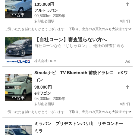
135,000円
アルトラパン
中古車
90,500km 2009年
安部山公園駅
8月7日
ご覧いただき誠にありがとうございます！ 下取り、査定のみ買取のみも大歓迎です♩ クレ
福岡
北九州市
安部山公園駅
アルトラパン
【自社ローン】審査通らない方へ
自社ローンなら「じしゃロン」。他社の審査に通らな
かった方も
株式会社IDOM
Ad
Stradaナビ TV Bluetooth 前後ドラレコ eKワ
ゴン
98,000円
eKワゴン
中古車
95,000km 2009年
安部山公園駅
8月7日
ご覧いただき誠にありがとうございます！ 下取り、査定のみ買取のみも大歓迎です♩ クレ
福岡
北九州市
安部山公園駅
eKワゴン
車両
ミラバン ブリヂストンバリ山 リモコンキー
ミラ