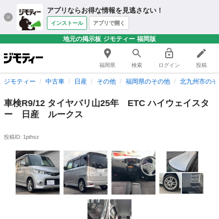
アプリならお得な情報を見逃さない！
インストール
アプリで開く
地元の掲示板 ジモティー 福岡版
福岡県
検索
ログイン
投稿
ジモティー
中古車
日産
その他
福岡県のその他
北九州市のそ
車検R9/12 タイヤバリ山25年 ETC ハイウェイスタ
ー 日産 ルークス
投稿ID: 1pthsz