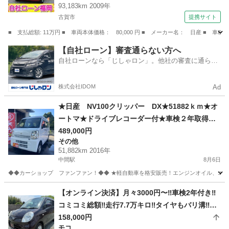
93,183km 2009年
古賀市
提携サイト
■ 支払総額: 11万円 ■ 車両本体価格： 80,000 円 ■ メーカー名： 日産 ■ 
福岡
古賀市
モコ
【自社ローン】審査通らない方へ
自社ローンなら「じしゃロン」。他社の審査に通らな
かった方も
株式会社IDOM
Ad
★日産 NV100クリッパー DX★51882ｋｍ★オ
ートマ★ドライブレコーダー付★車検２年取得渡
し+法令点検整備等★
489,000円
その他
51,882km 2016年
中間駅
8月6日
◆◆カーショップ ファンファン！◆◆ ★軽自動車を格安販売！エンジンオイル、エレメン
福岡
中間市
中間駅
その他
【オンライン決済】月々3000円〜‼️車検2年付き‼️
コミコミ総額‼️走行7.7万キロ‼️タイヤもバリ溝‼️日
産モコ‼️
158,000円
モコ