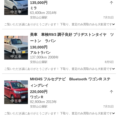
135,000円
ミラ
中古車
63,400km 2014年
安部山公園駅
7月31日
ご覧いただき誠にありがとうございます！ 下取り、査定のみ買取のみも大歓迎です♩ クレ
福岡
北九州市
安部山公園駅
ミラ
美車 車検R9/3 調子良好 ブリヂストンタイヤ ツ
ートン ラパン
130,000円
アルトラパン
中古車
137,000km 2008年
安部山公園駅
8月5日
ご覧いただき誠にありがとうございます！ 下取り、査定のみ買取のみも大歓迎です♩ クレ
福岡
北九州市
安部山公園駅
アルトラパン
MH34S フルセグナビ Bluetooth ワゴンR ステ
ィングレイ
220,000円
ワゴンＲ
中古車
82,800km 2013年
安部山公園駅
7月31日
ご覧いただき誠にありがとうございます！ 下取り、査定のみ買取のみも大歓迎です♩ クレ