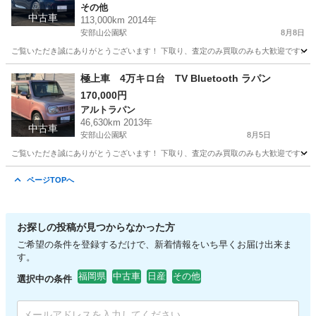
その他
中古車
113,000km 2014年
安部山公園駅
8月8日
ご覧いただき誠にありがとうございます！ 下取り、査定のみ買取のみも大歓迎です♩ クレジ
福岡
北九州市
安部山公園駅
その他
極上車 4万キロ台 TV Bluetooth ラパン
170,000円
アルトラパン
46,630km 2013年
中古車
安部山公園駅
8月5日
ご覧いただき誠にありがとうございます！ 下取り、査定のみ買取のみも大歓迎です♩ クレジ
福岡
北九州市
安部山公園駅
アルトラパン
車両
ページTOPへ
お探しの投稿が見つからなかった方
ご希望の条件を登録するだけで、新着情報をいち早くお届け出来ま
す。
福岡県
中古車
日産
その他
選択中の条件