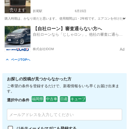
売ります
折尾駅
6月15日
購入時期は、かなり前だと思います。 使用期間は1・2年程です。エアコンを付けたので不
福岡
北九州市
折尾駅
季節、空調家電
【自社ローン】審査通らない方へ
自社ローンなら「じしゃロン」。他社の審査に通らな
かった方も
株式会社IDOM
Ad
ページTOPへ
お探しの投稿が見つからなかった方
ご希望の条件を登録するだけで、新着情報をいち早くお届け出来ま
す。
福岡県
中古車
日産
キューブ
選択中の条件
ジモティーメルマガにも登録する