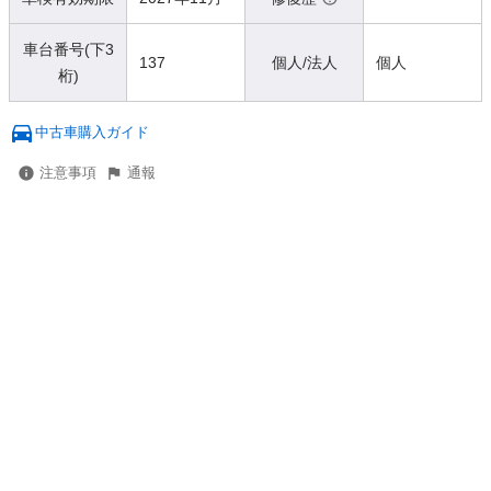
車台番号(下3
137
個人/法人
個人
桁)
中古車購入ガイド
注意事項
通報