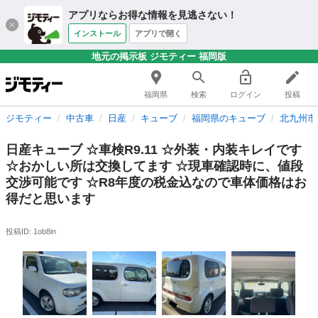
アプリならお得な情報を見逃さない！
インストール
アプリで開く
地元の掲示板 ジモティー 福岡版
福岡県
検索
ログイン
投稿
ジモティー
中古車
日産
キューブ
福岡県のキューブ
北九州市
日産キューブ ☆車検R9.11 ☆外装・内装キレイです
☆おかしい所は交換してます ☆現車確認時に、値段
交渉可能です ☆R8年度の税金込なので車体価格はお
得だと思います
投稿ID: 1ob8in