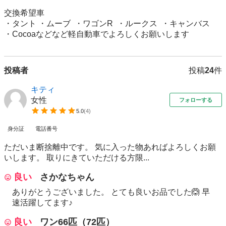
交換希望車

・タント ・ムーブ  ・ワゴンR  ・ルークス  ・キャンバス

・Cocoaなどなど軽自動車でよろしくお願いします
投稿者
投稿
24
件
キティ
女性
フォローする
5.0
(
4
)
身分証
電話番号
ただいま断捨離中です。 気に入った物あればよろしくお願
いします。 取りにきていただける方限...
良い
さかなちゃん
ありがとうございました。 とても良いお品でした🙆 早
速活躍してます♪
良い
ワン66匹（72匹）