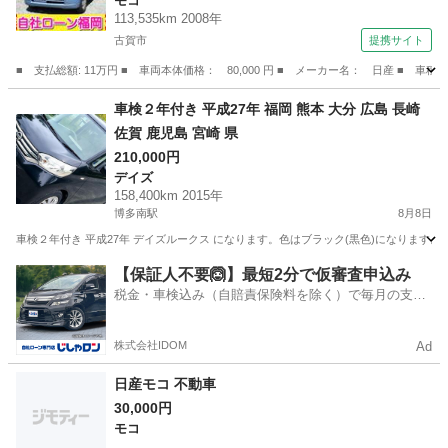
モコ
113,535km 2008年
古賀市
提携サイト
■ 支払総額: 11万円 ■ 車両本体価格： 80,000 円 ■ メーカー名： 日産 ■
福岡
古賀市
モコ
車検２年付き 平成27年 福岡 熊本 大分 広島 長崎
佐賀 鹿児島 宮崎 県
210,000円
デイズ
158,400km 2015年
博多南駅
8月8日
車検２年付き 平成27年 デイズルークス になります。色はブラック(黒色)になりま
福岡
春日市
博多南駅
デイズ
走行距離
【保証人不要🙆】最短2分で仮審査申込み
税金・車検込み（自賠責保険料を除く）で毎月の支払
額は一定の自社ローン🚗
株式会社IDOM
Ad
日産モコ 不動車
30,000円
モコ