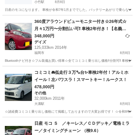
小竹駅
8月8日
日産のモコになります。 車検が令和7年1月まででした。バッテリーあがりで乗らなくな
福岡
鞍手郡
小竹駅
モコ
日産モコ
360度アラウンドビューモニター付き☆26年式☆
月々1万円〜分割払い可❗️ 車検2年付き！【名義変
更代込み】大人気☆日産 デイズルークス☆Blueto
348,000円
デイズ
othナビ付き☆走行中DVD見れます☆ETC付き☆ア
125,033km 2014年
ラウンドビューモニター付き☆電動スライドドア
福岡市
8月8日
☆ドラレコ付き☆スマートキー☆フルオートエア
Bluetoothナビ付き☆フル装備お買い得車☆全てコミコミ乗り出し価格‼️分割可❗️ 車検付
コンそのまま乗って帰れます❗️
福岡
福岡市
デイズ
走行距離
コミコミ🚘低走行３万㌔台✨車検2年付！アルミホ
イール！左パワスラ！スマートキー！ルークス！
478,000円
その他
32,000km 2011年
大溝駅
8月8日
☆諸経費コミコミ乗り出し価格にて掲載しておりますので大変お得です！ ☆令和8年度自
福岡
筑後市
大溝駅
その他
日産 モコ Ｓ ／キーレス／ＣＤデッキ／電格ミラ
ー／タイミングチェーン （検9.6）