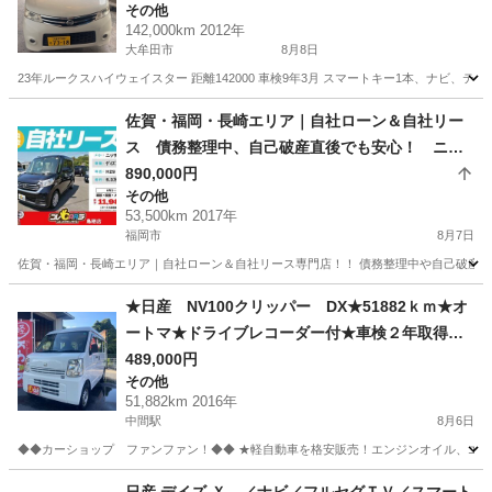
その他
142,000km 2012年
大牟田市
8月8日
23年ルークスハイウェイスター 距離142000 車検9年3月 スマートキー1本、ナビ、
福岡
大牟田市
その他
佐賀・福岡・長崎エリア｜自社ローン＆自社リー
ス 債務整理中、自己破産直後でも安心！ ニッ
サン デイズルークス X H29年式
890,000円
その他
53,500km 2017年
福岡市
8月7日
佐賀・福岡・長崎エリア｜自社ローン＆自社リース専門店！！ 債務整理中や自己破産直
福岡
福岡市
その他
ローン
★日産 NV100クリッパー DX★51882ｋｍ★オ
ートマ★ドライブレコーダー付★車検２年取得渡
し+法令点検整備等★
489,000円
その他
51,882km 2016年
中間駅
8月6日
◆◆カーショップ ファンファン！◆◆ ★軽自動車を格安販売！エンジンオイル、エレメン
福岡
中間市
中間駅
その他