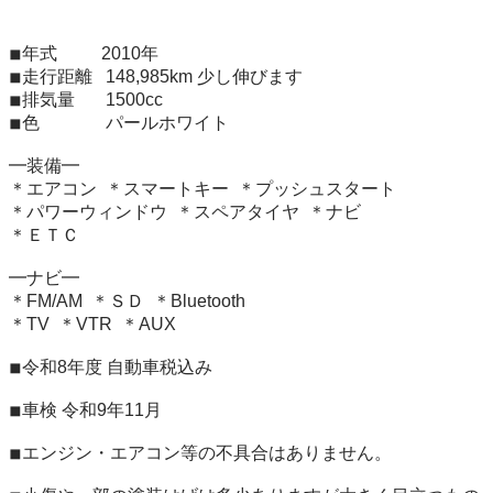
◾︎年式          2010年

◾︎走行距離   148,985km 少し伸びます

◾︎排気量       1500cc

◾︎色               パールホワイト

━装備━

＊エアコン  ＊スマートキー  ＊プッシュスタート

＊パワーウィンドウ  ＊スペアタイヤ  ＊ナビ

＊ＥＴＣ  

━ナビ━

＊FM/AM  ＊ＳＤ  ＊Bluetooth  

＊TV  ＊VTR  ＊AUX

◾︎令和8年度 自動車税込み

◾︎車検 令和9年11月

◾︎エンジン・エアコン等の不具合はありません。
