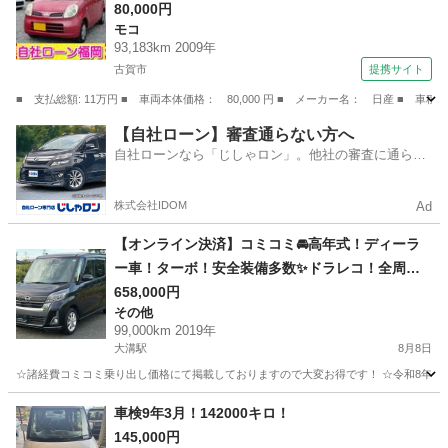
80,000円
モコ
93,183km 2009年
古賀市
提携サイト
■ 支払総額: 11万円 ■ 車両本体価格： 80,000 円 ■ メーカー名： 日産 ■ 
福岡
古賀市
モコ
【自社ローン】審査通らない方へ
自社ローンなら「じしゃロン」。他社の審査に通らな
かった方も
株式会社IDOM
Ad
【オンライン決済】コミコミ🚘高年式！ディーラ
ー車！ターボ！安全装備多数✨ドラレコ！全周囲
カメラ！Bカメラ！ナビ！TV！Bluetooth！デイ
658,000円
その他
ズルークス！
99,000km 2019年
大溝駅
8月8日
☆諸経費コミコミ乗り出し価格にて掲載しておりますので大変お得です！ ☆令和8年度自
福岡
筑後市
大溝駅
その他
車両
車検9年3月！142000キロ！
145,000円