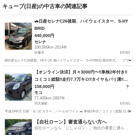
キューブ(日産)の中古車の関連記事
🚗日産セレナC26後期、ハイウェイスター、S-HY
BRID
440,000円
セレナ
100,000km 2014年
宗像市
8月9日
❎日産セレナC26後期、HFC-26. ❎ハイウェイスター、S-HYBRID ❎26年式、 ブラ
福岡
宗像市
セレナ
日産セレナ
【オンライン決済】月々3000円〜‼️車検2年付き‼️
コミコミ総額‼️走行7.7万キロ‼️タイヤもバリ溝‼️日
産モコ‼️
158,000円
モコ
77,400km 2007年
羽犬塚駅
8月9日
平成19年式 日産 モコE カラー：パールホワイト 🚗 車検2年付／コミコミ総額 21.8
福岡
八女市
羽犬塚駅
モコ
【自社ローン】審査通らない方へ
自社ローンなら「じしゃロン」。他社の審査に通らな
かった方も