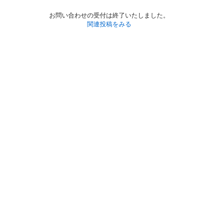
お問い合わせの受付は終了いたしました。
関連投稿をみる
初めての方へ
利用規約
プライバシーポリシー
プライバシー・ステートメント
健全化に資する運用方針
お問い合わせ
運営会社
サイトマップ
ご利用ガイド
フリーワードで探す
PC版で表示
都道府県選択
特定商取引法の表示
利用者情報の外部送信について
© 2011-
2026
Jmty, Inc.