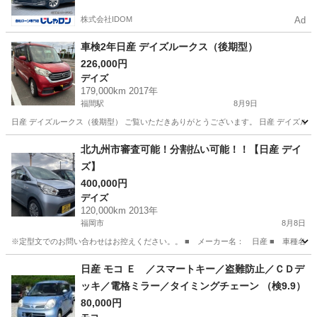
株式会社IDOM
Ad
車検2年日産 デイズルークス（後期型）
226,000円
デイズ
179,000km 2017年
福間駅
8月9日
日産 デイズルークス（後期型） ご覧いただきありがとうございます。 日産 デイズルークスです。 ・
福岡
福津市
福間駅
デイズ
北九州市審査可能！分割払い可能！！【日産 デイ
ズ】
400,000円
デイズ
120,000km 2013年
福岡市
8月8日
※定型文でのお問い合わせはお控えください。。 ■ メーカー名： 日産 ■ 車種名： デイズ
福岡
福岡市
デイズ
月々
日産 モコ Ｅ ／スマートキー／盗難防止／ＣＤデ
ッキ／電格ミラー／タイミングチェーン （検9.9）
80,000円