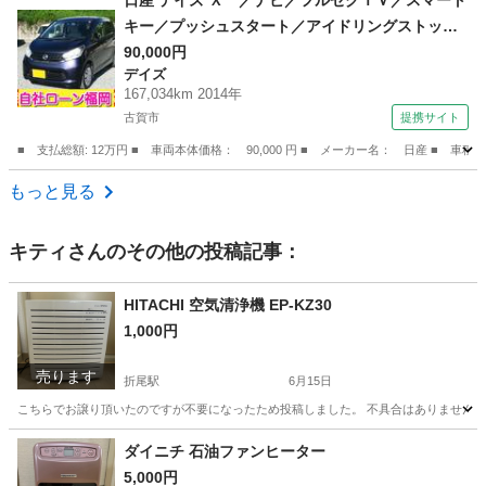
日産 デイズ Ｘ ／ナビ／フルセグＴＶ／スマート
キー／プッシュスタート／アイドリングストップ
／ウィンカーミラー／タイミングチェーン （検9.
90,000円
デイズ
6）
167,034km 2014年
古賀市
提携サイト
■ 支払総額: 12万円 ■ 車両本体価格： 90,000 円 ■ メーカー名： 日産 
福岡
古賀市
デイズ
もっと見る
キティ
さんのその他の投稿記事：
HITACHI 空気清浄機 EP-KZ30
1,000円
売ります
折尾駅
6月15日
こちらでお譲り頂いたのですが不要になったため投稿しました。 不具合はありません。 
福岡
北九州市
折尾駅
季節、空調家電
ダイニチ 石油ファンヒーター
5,000円