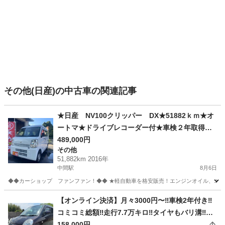
その他(日産)の中古車の関連記事
★日産 NV100クリッパー DX★51882ｋｍ★オ
ートマ★ドライブレコーダー付★車検２年取得渡
し+法令点検整備等★
489,000円
その他
51,882km 2016年
中間駅
8月6日
◆◆カーショップ ファンファン！◆◆ ★軽自動車を格安販売！エンジンオイル、エレメン
福岡
中間市
中間駅
その他
【オンライン決済】月々3000円〜‼️車検2年付き‼️
コミコミ総額‼️走行7.7万キロ‼️タイヤもバリ溝‼️日
産モコ‼️
158,000円