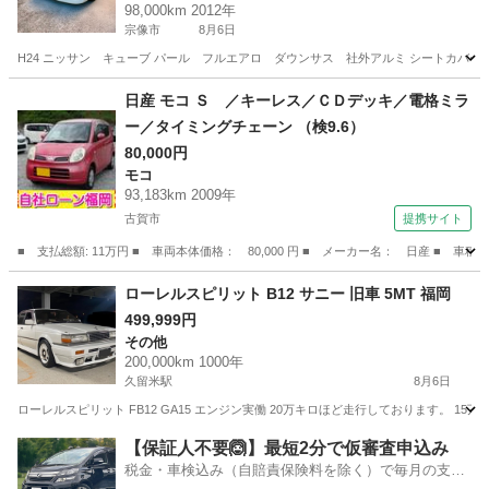
98,000km 2012年
宗像市
8月6日
H24 ニッサン キューブ パール フルエアロ ダウンサス 社外アルミ シートカバー新
福岡
宗像市
キューブ
日産 モコ Ｓ ／キーレス／ＣＤデッキ／電格ミラ
ー／タイミングチェーン （検9.6）
80,000円
モコ
93,183km 2009年
古賀市
提携サイト
■ 支払総額: 11万円 ■ 車両本体価格： 80,000 円 ■ メーカー名： 日産 ■ 
福岡
古賀市
モコ
ローレルスピリット B12 サニー 旧車 5MT 福岡
499,999円
その他
200,000km 1000年
久留米駅
8月6日
ローレルスピリット FB12 GA15 エンジン実働 20万キロほど走行しております。 1
福岡
久留米市
久留米駅
その他
【保証人不要🙆】最短2分で仮審査申込み
税金・車検込み（自賠責保険料を除く）で毎月の支払
額は一定の自社ローン🚗