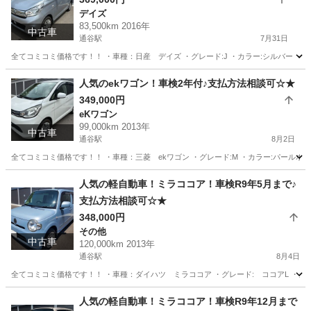
デイズ
83,500km 2016年
中古車
通谷駅
7月31日
全てコミコミ価格です！！ ・車種：日産 デイズ ・グレード:J ・カラー:シルバー ・年式：平成
福岡
中間市
通谷駅
デイズ
走行距離
人気のekワゴン！車検2年付♪支払方法相談可☆★
349,000円
eKワゴン
99,000km 2013年
中古車
通谷駅
8月2日
全てコミコミ価格です！！ ・車種：三菱 ekワゴン ・グレード:M ・カラー:パールホワイト 
福岡
中間市
通谷駅
eKワゴン
ekワゴン
人気の軽自動車！ミラココア！車検R9年5月まで♪
支払方法相談可☆★
348,000円
その他
中古車
120,000km 2013年
通谷駅
8月4日
全てコミコミ価格です！！ ・車種：ダイハツ ミラココア ・グレード: ココアL ・カラー:ミス
福岡
中間市
通谷駅
その他
ミラココア
人気の軽自動車！ミラココア！車検R9年12月まで