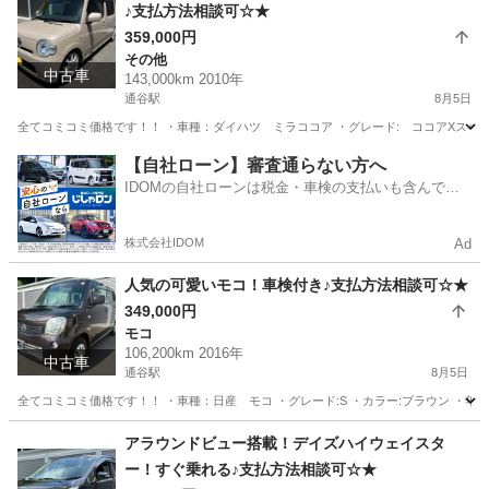
♪支払方法相談可☆★
359,000円
その他
中古車
143,000km 2010年
通谷駅
8月5日
全てコミコミ価格です！！ ・車種：ダイハツ ミラココア ・グレード: ココアXスペシャル ・カ
福岡
中間市
通谷駅
その他
ミラココア
【自社ローン】審査通らない方へ
IDOMの自社ローンは税金・車検の支払いも含んでい
るので毎月の支払額は一定
株式会社IDOM
Ad
人気の可愛いモコ！車検付き♪支払方法相談可☆★
349,000円
モコ
106,200km 2016年
中古車
通谷駅
8月5日
全てコミコミ価格です！！ ・車種：日産 モコ ・グレード:S ・カラー:ブラウン ・年式：平成
福岡
中間市
通谷駅
モコ
走行距離
アラウンドビュー搭載！デイズハイウェイスタ
ー！すぐ乗れる♪支払方法相談可☆★