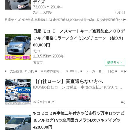
デイズ
73,000km 2014年
九州工大前駅
8月5日
日産デイズ H26年式 車検R9.1.23 走行距離73,000km 維持の為に多少走行距離
福岡
北九州市
九州工大前駅
デイズ
日産 モコ Ｅ ／スマートキー／盗難防止／ＣＤデ
ッキ／電格ミラー／タイミングチェーン （検9.9）
80,000円
モコ
113,535km 2008年
古賀市
提携サイト
■ 支払総額: 11万円 ■ 車両本体価格： 80,000 円 ■ メーカー名： 日産 ■
福岡
古賀市
モコ
【自社ローン】審査通らない方へ
IDOMの自社ローンは税金・車検の支払いも含んでい
るので毎月の支払額は一定
株式会社IDOM
Ad
✨コミコミ🚘車検二年付き✨低走行５万キロ✨ナビ
＆フルセグTV✨全周囲カメラ✨Bカメ✨デイズ✨
428,000円