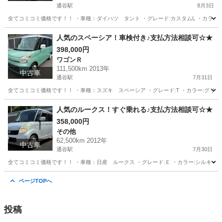
通谷駅
8月3日
全てコミコミ価格です！！ ・車種：ダイハツ タント ・グレード:カスタムL ・カラー:シルバー
福岡
中間市
通谷駅
タント
人気のスペーシア！車検付き♪支払方法相談可☆★
398,000円
ワゴンＲ
111,500km 2013年
中古車
通谷駅
7月31日
全てコミコミ価格です！！ ・車種：スズキ スペーシア ・グレード:T ・カラー:グリーン/ホワ
福岡
中間市
通谷駅
ワゴンＲ
スペーシア
人気のルークス！すぐ乗れる♪支払方法相談可☆★
358,000円
その他
62,500km 2012年
中古車
通谷駅
7月30日
全てコミコミ価格です！！ ・車種：日産 ルークス ・グレード:Ｅ ・カラー:シルキーシルバー 
福岡
中間市
通谷駅
その他
ルークス
ページTOPへ
投稿