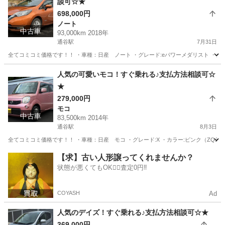
談可☆★
698,000円
ノート
中古車
93,000km 2018年
通谷駅
7月31日
全てコミコミ価格です！！ ・車種：日産 ノート ・グレード:eパワーメダリスト ・カラー
福岡
中間市
通谷駅
ノート
走行距離
人気の可愛いモコ！すぐ乗れる♪支払方法相談可☆
★
279,000円
モコ
中古車
83,500km 2014年
通谷駅
8月3日
全てコミコミ価格です！！ ・車種：日産 モコ ・グレード:X ・カラー:ピンク（ZQJ） ・年式
福岡
中間市
通谷駅
モコ
走行距離
【求】古い人形譲ってくれませんか？
状態が悪くてもOK🙆‍♀️査定0円‼️
COYASH
Ad
人気のデイズ！すぐ乗れる♪支払方法相談可☆★
369,000円