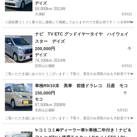
デイズ
50,000km 2013年
大溝駅
8月5日
☆諸経費コミコミ乗り出し価格にて掲載しておりますので大変お得です！ ☆令和8年度自
福岡
筑後市
大溝駅
デイズ
ナビ TV ETC グッドイヤータイヤ ハイウェイ
スター デイズ
200,000円
デイズ
74,100km 2014年
安部山公園駅
8月5日
ご覧いただき誠にありがとうございます！ 下取り、査定のみ買取のみも大歓迎です♩ クレ
福岡
北九州市
安部山公園駅
デイズ
車検R9/10末 美車 前後ドラレコ 日産 モコ
150,000円
モコ
87,500km 2008年
安部山公園駅
8月5日
ご覧いただき誠にありがとうございます！ 下取り、査定のみ買取のみも大歓迎です♩ クレジッ
福岡
北九州市
安部山公園駅
モコ
✨コミコミ🚘ディーラー車✨車検二年付き！ナビ＆