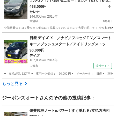
フルセグTV！後席モニター！Bカメ！ETC！Bluet
ooth！両パワスラ！セレナ！
468,000円
セレナ
144,000km 2015年
大溝駅
8月4日
☆諸経費コミコミ乗り出し価格にて掲載しておりますので大変お得です！ ☆令和8年度自動
福岡
筑後市
大溝駅
セレナ
車両
日産 デイズ Ｘ ／ナビ／フルセグＴＶ／スマート
キー／プッシュスタート／アイドリングストップ
／ウィンカーミラー／タイミングチェーン （検9.
90,000円
デイズ
6）
167,034km 2014年
古賀市
提携サイト
■ 支払総額: 12万円 ■ 車両本体価格： 90,000 円 ■ メーカー名： 日産 
福岡
古賀市
デイズ
もっと見る
ジーボンズオート
さんのその他の投稿記事：
燃費抜群ノートeパワー！すぐ乗れる♪支払方法相