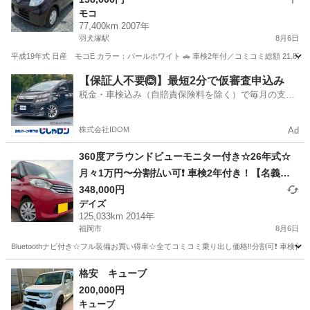
モコ
77,400km 2007年
羽犬塚駅
8月6日
平成19年式 日産 モコE カラー：パールホワイト 🚗 車検2年付／コミコミ総額 21.8
福岡
八女市
羽犬塚駅
モコ
【保証人不要🙆】最短2分で仮審査申込み
税金・車検込み（自賠責保険料を除く）で毎月の支払
額は一定の自社ローン🚗
株式会社IDOM
Ad
360度アラウンドビューモニター付き☆26年式☆
月々1万円〜分割払い可❗️ 車検2年付き！【名義変
更代込み】大人気☆日産 デイズルークス☆Blueto
348,000円
デイズ
othナビ付き☆走行中DVD見れます☆ETC付き☆ア
125,033km 2014年
ラウンドビューモニター付き☆電動スライドドア
福岡市
8月6日
☆ドラレコ付き☆スマートキー☆フルオートエア
Bluetoothナビ付き☆フル装備お買い得車☆全てコミコミ乗り出し価格‼️分割可❗️ 車検付
コンそのまま乗って帰れます❗️
福岡
福岡市
デイズ
走行距離
格安 キューブ
200,000円
キューブ