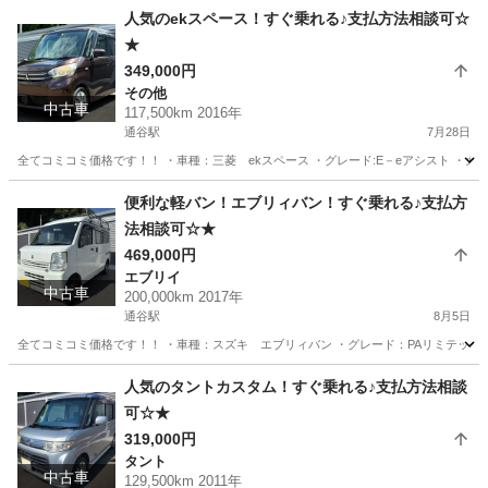
福岡
中間市
通谷駅
その他
ワゴンR
人気のekスペース！すぐ乗れる♪支払方法相談可☆
★
349,000円
その他
中古車
117,500km 2016年
通谷駅
7月28日
全てコミコミ価格です！！ ・車種：三菱 ekスペース ・グレード:E－eアシスト ・カラー:ブラ
福岡
中間市
通谷駅
その他
走行距離
便利な軽バン！エブリィバン！すぐ乗れる♪支払方
法相談可☆★
469,000円
エブリイ
中古車
200,000km 2017年
通谷駅
8月5日
全てコミコミ価格です！！ ・車種：スズキ エブリィバン ・グレード：PAリミテッド ・カラー:
福岡
中間市
通谷駅
エブリイ
ワゴンR
人気のタントカスタム！すぐ乗れる♪支払方法相談
可☆★
319,000円
タント
中古車
129,500km 2011年