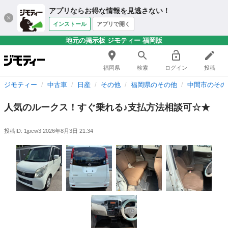
アプリならお得な情報を見逃さない！
インストール
アプリで開く
地元の掲示板 ジモティー 福岡版
福岡県
検索
ログイン
投稿
ジモティー
中古車
日産
その他
福岡県のその他
中間市のその
人気のルークス！すぐ乗れる♪支払方法相談可☆★
投稿ID: 1jpcw3
2026年8月3日 21:34