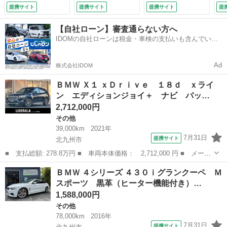
リアランスソナー
ミ・純正ナビ＆ＴＶ
ザーシートＭスポー
ビ
提携サイト
提携サイト
提携サイト
提
ＡＣＣ レーンキー
（検9.6）
ツブレーキキャリパ
Ｌ
プ 衝突軽減ブレー
ー ＬＥＤヘッドラ
／
【自社ローン】審査通らない方へ
キ ハーフレザー
イト バックカメ
ｈ
IDOMの自社ローンは税金・車検の支払いも含んでいる
パワーシート アイ
ラ 液晶メーター
ア
ので毎月の支払額は一定
ドリングストップ
ドライブレコーダ
ラ
スマートキー ＬＥ
ー パワーシート
（
Ad
株式会社IDOM
Ｄライト 純正１８
（車検整備付）
インチＡＷ （検
ＢＭＷ Ｘ１ ｘＤｒｉｖｅ １８ｄ ｘライ
10.3）
ン エディションジョイ＋ ナビ バッ…
2,712,000円
その他
39,000km
2021年
7月31日
提携サイト
北九州市
■ 支払総額: 278.8万円 ■ 車両本体価格： 2,712,000 円 ■ メーカ
ー名： ＢＭＷ ■ 車種名： Ｘ１ ■ グレード名： ｘＤｒｉｖ
福岡
北九州市
その他
ＢＭＷ ４シリーズ ４３０ｉグランクーペ Ｍ
ｅ １８ｄ ｘライン エディションジョイ＋ ナビ バックカメ
スポーツ 黒革（ヒーター機能付き）…
ラ ＴＶチュ...
1,588,000円
その他
78,000km
2016年
7月31日
提携サイト