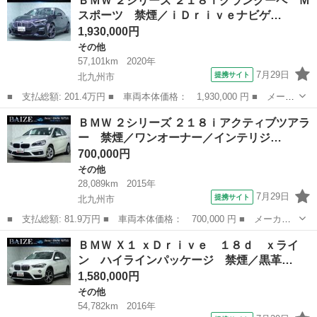
ＢＭＷ ２シリーズ ２１８ｉグランクーペ Ｍ
ｉクーペ Ｍスポーツ Ｆ＆Ｒスポイラー・ローダウン＆社外１９イ
スポーツ 禁煙／ｉＤｒｉｖｅナビゲ…
ンチアル...
1,930,000円
その他
57,101km
2020年
7月29日
提携サイト
北九州市
■ 支払総額: 201.4万円 ■ 車両本体価格： 1,930,000 円 ■ メーカ
ー名： ＢＭＷ ■ 車種名： ２シリーズ ■ グレード名： ２１８
福岡
北九州市
その他
ＢＭＷ ２シリーズ ２１８ｉアクティブツアラ
ｉグランクーペ Ｍスポーツ 禁煙／ｉＤｒｉｖｅナビゲーションパ
ー 禁煙／ワンオーナー／インテリジ…
ッケージ...
700,000円
その他
28,089km
2015年
7月29日
提携サイト
北九州市
■ 支払総額: 81.9万円 ■ 車両本体価格： 700,000 円 ■ メーカー
名： ＢＭＷ ■ 車種名： ２シリーズ ■ グレード名： ２１８ｉ
福岡
北九州市
その他
ＢＭＷ Ｘ１ ｘＤｒｉｖｅ １８ｄ ｘライ
アクティブツアラー 禁煙／ワンオーナー／インテリジェントセーフ
ン ハイラインパッケージ 禁煙／黒革…
ティー／純正...
1,580,000円
その他
54,782km
2016年