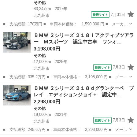
その他
83,347km
2017年
7月31日
提携サイト
北九州市
■ 支払総額: 170万円 ■ 車両本体価格： 1,590,000 円 ■ メーカー
名： ＢＭＷ ■ 車種名： ４シリーズ ■ グレード名： ４２０ｉ
福岡
北九州市
その他
ＢＭＷ ２シリーズ ２１８ｉアクティブツアラ
グランクーペ Ｍスポーツ 保証付き ＬＣＩモデル ファストトラ
ー Ｍスポーツ 認定中古車 ワンオ…
ックパッケ...
3,198,000円
その他
12,000km
2025年
7月3日
提携サイト
北九州市
■ 支払総額: 335.2万円 ■ 車両本体価格： 3,198,000 円 ■ メーカ
ー名： ＢＭＷ ■ 車種名： ２シリーズ ■ グレード名： ２１８
福岡
北九州市
その他
ＢＭＷ ２シリーズ ２１８ｄグランクーペ プ
ｉアクティブツアラー Ｍスポーツ 認定中古車 ワンオーナー 全
レイ エディションジョイ＋ 認定中…
方位カメ...
2,298,000円
その他
19,000km
2021年
7月3日
提携サイト
北九州市
■ 支払総額: 245.6万円 ■ 車両本体価格： 2,298,000 円 ■ メーカ
ー名： ＢＭＷ ■ 車種名： ２シリーズ ■ グレード名： ２１８