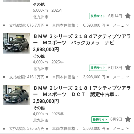
その他
5,000km
2025年
6月14日
提携サイト
北九州市
■ 支払総額: 675.7万円 ■ 車両本体価格： 6,598,000 円 ■ メーカ
ー名： ＢＭＷ ■ 車種名： ４シリーズ ■ グレード名： ４２０
福岡
北九州市
その他
ＢＭＷ ２シリーズ ２１８ｄアクティブツアラ
ｄ ｘＤｒｉｖｅグランクーペ Ｍスポーツ ディーゼルターボ ４
ー Ｍスポーツ バックカメラ ナビ…
ＷＤ 認...
3,998,000円
その他
4,000km
2025年
6月13日
提携サイト
北九州市
■ 支払総額: 416.1万円 ■ 車両本体価格： 3,998,000 円 ■ メーカ
ー名： ＢＭＷ ■ 車種名： ２シリーズ ■ グレード名： ２１８
福岡
北九州市
その他
ＢＭＷ ２シリーズ ２１８ｉアクティブツアラ
ｄアクティブツアラー Ｍスポーツ バックカメラ ナビ クリアラ
ー Ｍスポーツ ＤＣＴ 認定中古車…
ンスソナ...
3,598,000円
その他
4,000km
2025年
6月9日
提携サイト
北九州市
■ 支払総額: 375.5万円 ■ 車両本体価格： 3,598,000 円 ■ メーカ