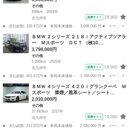
その他
939km
2024年
2月16日
提携サイト
北九州市
■ 支払総額: 330.4万円 ■ 車両本体価格： 3,098,000 円 ■ メーカ
ー名： ＢＭＷ ■ 車種名： ２シリーズ ■ グレード名： ２１８
福岡
北九州市
その他
ＢＭＷ ２シリーズ ２１８ｉアクティブツアラ
ｉアクティブツアラー Ｍスポーツ クリアランスソナー オートク
ー Ｍスポーツ ＤＣＴ （検10.…
ルーズコ...
3,798,000円
その他
5,000km
2025年
2月16日
提携サイト
北九州市
■ 支払総額: 403.6万円 ■ 車両本体価格： 3,798,000 円 ■ メーカ
ー名： ＢＭＷ ■ 車種名： ２シリーズ ■ グレード名： ２１８
福岡
北九州市
その他
ＢＭＷ ４シリーズ ４２０ｉグランクーペ Ｍ
ｉアクティブツアラー Ｍスポーツ ＤＣＴ ■ 排気量： 1500cc ...
スポーツ 禁煙／黒革シート／シート…
2,030,000円
その他
37,663km
2017年
7月29日
提携サイト
北九州市
■ 支払総額: 211.5万円 ■ 車両本体価格： 2,030,000 円 ■ メーカ