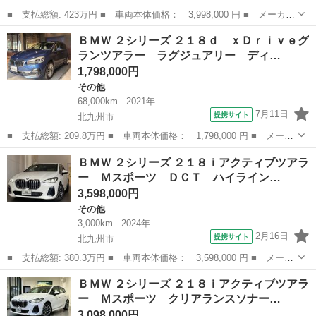
■ 支払総額: 423万円 ■ 車両本体価格： 3,998,000 円 ■ メーカー
名： ＢＭＷ ■ 車種名： ２シリーズ ■ グレード名： ２１８ｉ
福岡
北九州市
その他
ＢＭＷ ２シリーズ ２１８ｄ ｘＤｒｉｖｅグ
アクティブツアラー Ｍスポーツ クリアランスソナー オートクル
ランツアラー ラグジュアリー ディ…
ーズコント...
1,798,000円
その他
68,000km
2021年
7月11日
提携サイト
北九州市
■ 支払総額: 209.8万円 ■ 車両本体価格： 1,798,000 円 ■ メーカ
ー名： ＢＭＷ ■ 車種名： ２シリーズ ■ グレード名： ２１８
福岡
北九州市
その他
ＢＭＷ ２シリーズ ２１８ｉアクティブツアラ
ｄ ｘＤｒｉｖｅグランツアラー ラグジュアリー ディーゼルター
ー Ｍスポーツ ＤＣＴ ハイライン…
ボ ４Ｗ...
3,598,000円
その他
3,000km
2024年
2月16日
提携サイト
北九州市
■ 支払総額: 380.3万円 ■ 車両本体価格： 3,598,000 円 ■ メーカ
ー名： ＢＭＷ ■ 車種名： ２シリーズ ■ グレード名： ２１８
福岡
北九州市
その他
ＢＭＷ ２シリーズ ２１８ｉアクティブツアラ
ｉアクティブツアラー Ｍスポーツ ＤＣＴ ハイラインＰＫＧテク
ー Ｍスポーツ クリアランスソナー…
ノロジ－...
3,098,000円