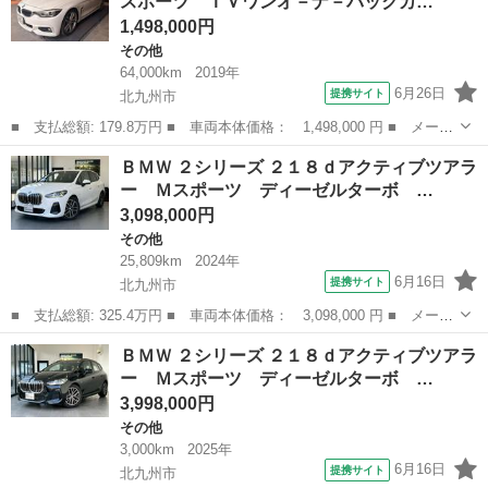
スポーツ ＴＶワンオ－ナ－バックカ…
全方位カ...
1,498,000円
その他
64,000km
2019年
6月26日
提携サイト
北九州市
■ 支払総額: 179.8万円 ■ 車両本体価格： 1,498,000 円 ■ メーカ
ー名： ＢＭＷ ■ 車種名： ４シリーズ ■ グレード名： ４２０
福岡
北九州市
その他
ＢＭＷ ２シリーズ ２１８ｄアクティブツアラ
ｉグランクーペ Ｍスポーツ ＴＶワンオ－ナ－バックカメラ ■ 排
ー Ｍスポーツ ディーゼルターボ …
気量：...
3,098,000円
その他
25,809km
2024年
6月16日
提携サイト
北九州市
■ 支払総額: 325.4万円 ■ 車両本体価格： 3,098,000 円 ■ メーカ
ー名： ＢＭＷ ■ 車種名： ２シリーズ ■ グレード名： ２１８
福岡
北九州市
その他
ＢＭＷ ２シリーズ ２１８ｄアクティブツアラ
ｄアクティブツアラー Ｍスポーツ ディーゼルターボ ＤＣＴ 認
ー Ｍスポーツ ディーゼルターボ …
定中古車...
3,998,000円
その他
3,000km
2025年
6月16日
提携サイト
北九州市