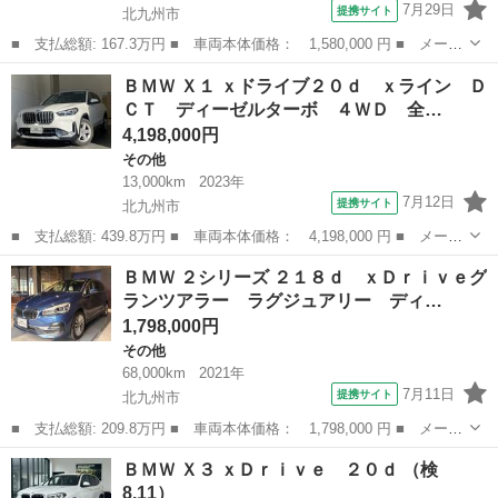
7月29日
提携サイト
北九州市
■ 支払総額: 167.3万円 ■ 車両本体価格： 1,580,000 円 ■ メーカ
ー名： ＢＭＷ ■ 車種名： Ｘ１ ■ グレード名： ｘＤｒｉｖ
福岡
北九州市
その他
ＢＭＷ Ｘ１ ｘドライブ２０ｄ ｘライン Ｄ
ｅ １８ｄ ｘライン ハイラインパッケージ 禁煙／黒革シート／
ＣＴ ディーゼルターボ ４ＷＤ 全…
パワーシー...
4,198,000円
その他
13,000km
2023年
7月12日
提携サイト
北九州市
■ 支払総額: 439.8万円 ■ 車両本体価格： 4,198,000 円 ■ メーカ
ー名： ＢＭＷ ■ 車種名： Ｘ１ ■ グレード名： ｘドライブ２
福岡
北九州市
その他
ＢＭＷ ２シリーズ ２１８ｄ ｘＤｒｉｖｅグ
０ｄ ｘライン ＤＣＴ ディーゼルターボ ４ＷＤ 全方位カメ
ランツアラー ラグジュアリー ディ…
ラ・黒レザ...
1,798,000円
その他
68,000km
2021年
7月11日
提携サイト
北九州市
■ 支払総額: 209.8万円 ■ 車両本体価格： 1,798,000 円 ■ メーカ
ー名： ＢＭＷ ■ 車種名： ２シリーズ ■ グレード名： ２１８
福岡
北九州市
その他
ＢＭＷ Ｘ３ ｘＤｒｉｖｅ ２０ｄ （検
ｄ ｘＤｒｉｖｅグランツアラー ラグジュアリー ディーゼルター
8.11）
ボ ４Ｗ...