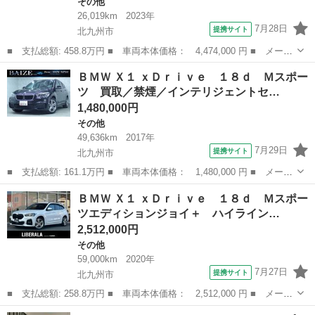
その他
26,019km
2023年
7月28日
提携サイト
北九州市
■ 支払総額: 458.8万円 ■ 車両本体価格： 4,474,000 円 ■ メーカ
ー名： ＢＭＷ ■ 車種名： Ｘ３ ■ グレード名： ｘＤｒｉｖ
福岡
北九州市
その他
ＢＭＷ Ｘ１ ｘＤｒｉｖｅ １８ｄ Ｍスポー
ｅ ２０ｄ Ｍスポーツ ベンチレーションシート黒革 ＡＣＣ／Ｂ
ツ 買取／禁煙／インテリジェントセ…
ＳＭ／ＨＵ...
1,480,000円
その他
49,636km
2017年
7月29日
提携サイト
北九州市
■ 支払総額: 161.1万円 ■ 車両本体価格： 1,480,000 円 ■ メーカ
ー名： ＢＭＷ ■ 車種名： Ｘ１ ■ グレード名： ｘＤｒｉｖ
福岡
北九州市
その他
ＢＭＷ Ｘ１ ｘＤｒｉｖｅ １８ｄ Ｍスポー
ｅ １８ｄ Ｍスポーツ 買取／禁煙／インテリジェントセーフティ
ツエディションジョイ＋ ハイライン…
ー／ヘッド...
2,512,000円
その他
59,000km
2020年
7月27日
提携サイト
北九州市
■ 支払総額: 258.8万円 ■ 車両本体価格： 2,512,000 円 ■ メーカ
ー名： ＢＭＷ ■ 車種名： Ｘ１ ■ グレード名： ｘＤｒｉｖ
福岡
北九州市
その他