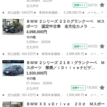
38,000km
2022年
6月7日
提携サイト
北九州市
■ 支払総額: 544万円 ■ 車両本体価格： 5,198,000 円 ■ メーカー
名： ＢＭＷ ■ 車種名： ４シリーズ ■ グレード名： Ｍ４４０
福岡
北九州市
その他
ＢＭＷ ２シリーズ ２２０グランクーペ Ｍス
ｉ ｘＤｒｉｖｅグランクーペ ４ＷＤ ■ 排気量： 3000cc ■
ポーツ 認定中古車 全方位カメラ …
ド...
4,098,000円
その他
3,000km
2025年
6月2日
提携サイト
北九州市
■ 支払総額: 424.9万円 ■ 車両本体価格： 4,098,000 円 ■ メーカ
ー名： ＢＭＷ ■ 車種名： ２シリーズ ■ グレード名： ２２０
福岡
北九州市
その他
ＢＭＷ ２シリーズ ２１８ｉグランクーペ Ｍ
グランクーペ Ｍスポーツ 認定中古車 全方位カメラ ハーマンカ
スポーツ 禁煙／ｉＤｒｉｖｅナビゲ…
ードン ...
1,930,000円
その他
57,101km
2020年
7月29日
提携サイト
北九州市
■ 支払総額: 201.4万円 ■ 車両本体価格： 1,930,000 円 ■ メーカ
ー名： ＢＭＷ ■ 車種名： ２シリーズ ■ グレード名： ２１８
福岡
北九州市
その他
ＢＭＷ Ｘ３ ｘＤｒｉｖｅ ２０ｄ Ｍスポー
ｉグランクーペ Ｍスポーツ 禁煙／ｉＤｒｉｖｅナビゲーションパ