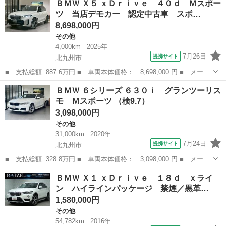
ＢＭＷ Ｘ５ ｘＤｒｉｖｅ ４０ｄ Ｍスポー
ｅ １８ｄ Ｍスポーツエディションジョイ＋ ハイラインＰＫＧ
ツ 当店デモカー 認定中古車 スポ…
黒革シート...
8,698,000円
その他
4,000km
2025年
7月26日
提携サイト
北九州市
■ 支払総額: 887.6万円 ■ 車両本体価格： 8,698,000 円 ■ メーカ
ー名： ＢＭＷ ■ 車種名： Ｘ５ ■ グレード名： ｘＤｒｉｖ
福岡
北九州市
その他
ＢＭＷ ６シリーズ ６３０ｉ グランツーリス
ｅ ４０ｄ Ｍスポーツ 当店デモカー 認定中古車 スポーツＰＫ
モ Ｍスポーツ （検9.7）
Ｇ ３列シ...
3,098,000円
その他
31,000km
2020年
7月24日
提携サイト
北九州市
■ 支払総額: 328.8万円 ■ 車両本体価格： 3,098,000 円 ■ メーカ
ー名： ＢＭＷ ■ 車種名： ６シリーズ ■ グレード名： ６３０
福岡
北九州市
その他
ＢＭＷ Ｘ１ ｘＤｒｉｖｅ １８ｄ ｘライ
ｉ グランツーリスモ Ｍスポーツ ■ 排気量： 2000cc ■ ドア...
ン ハイラインパッケージ 禁煙／黒革…
1,580,000円
その他
54,782km
2016年