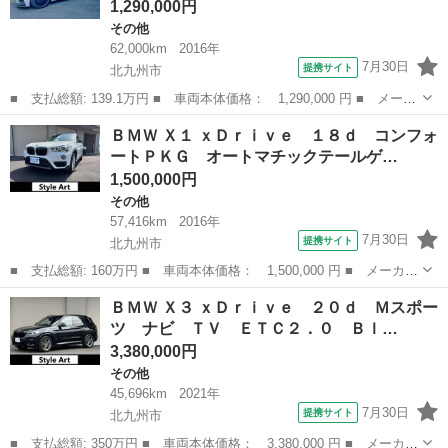
1,290,000円
その他
62,000km
2016年
7月30日
提携サイト
北九州市
■ 支払総額: 139.1万円 ■ 車両本体価格： 1,290,000 円 ■ メーカ
ー名： ＢＭＷ ■ 車種名： ２シリーズ ■ グレード名： ２２０
福岡
北九州市
その他
ＢＭＷ Ｘ１ ｘＤｒｉｖｅ １８ｄ コンフォ
ｉクーペ Ｍスポーツ Ｆ＆Ｒスポイラー・ローダウン＆社外１９イ
ートＰＫＧ オートマチックテールゲ…
ンチアル...
1,500,000円
その他
57,416km
2016年
7月30日
提携サイト
北九州市
■ 支払総額: 160万円 ■ 車両本体価格： 1,500,000 円 ■ メーカー
名： ＢＭＷ ■ 車種名： Ｘ１ ■ グレード名： ｘＤｒｉｖｅ
福岡
北九州市
その他
ＢＭＷ Ｘ３ ｘＤｒｉｖｅ ２０ｄ Ｍスポー
１８ｄ コンフォートＰＫＧ オートマチックテールゲート アクテ
ツ ナビ ＴＶ ＥＴＣ２．０ Ｂｌ…
ィブクルー...
3,380,000円
その他
45,696km
2021年
7月30日
提携サイト
北九州市
■ 支払総額: 350万円 ■ 車両本体価格： 3,380,000 円 ■ メーカー