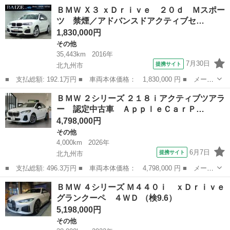
ー名： ＢＭＷ ■ 車種名： ２シリーズ ■ グレード名： ２１８
福岡
北九州市
その他
ＢＭＷ Ｘ３ ｘＤｒｉｖｅ ２０ｄ Ｍスポー
ｉアクティブツアラー Ｍスポーツ ＤＣＴ 認定中古車 全方位カ
ツ 禁煙／アドバンスドアクティブセ…
メラ Ｈ...
1,830,000円
その他
35,443km
2016年
7月30日
提携サイト
北九州市
■ 支払総額: 192.1万円 ■ 車両本体価格： 1,830,000 円 ■ メーカ
ー名： ＢＭＷ ■ 車種名： Ｘ３ ■ グレード名： ｘＤｒｉｖ
福岡
北九州市
その他
ＢＭＷ ２シリーズ ２１８ｉアクティブツアラ
ｅ ２０ｄ Ｍスポーツ 禁煙／アドバンスドアクティブセーフティ
ー 認定中古車 ＡｐｐｌｅＣａｒＰ…
／ブラウン...
4,798,000円
その他
4,000km
2026年
6月7日
提携サイト
北九州市
■ 支払総額: 496.3万円 ■ 車両本体価格： 4,798,000 円 ■ メーカ
ー名： ＢＭＷ ■ 車種名： ２シリーズ ■ グレード名： ２１８
福岡
北九州市
その他
ＢＭＷ ４シリーズ Ｍ４４０ｉ ｘＤｒｉｖｅ
ｉアクティブツアラー 認定中古車 ＡｐｐｌｅＣａｒＰｌａｙ 全
グランクーペ ４ＷＤ （検9.6）
方位カメ...
5,198,000円
その他