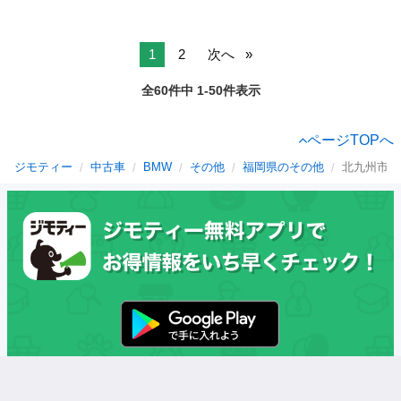
1
2
次へ
全60件中 1-50件表示
ページTOPへ
ジモティー
中古車
BMW
その他
福岡県のその他
北九州市の