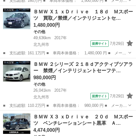
■ 支払総額: 160万円 ■ 車両本体価格： 1,500,000 円 ■ メーカー
名： ＢＭＷ ■ 車種名： Ｘ１ ■ グレード名： ｘＤｒｉｖｅ
福岡
北九州市
その他
ＢＭＷ Ｘ１ ｘＤｒｉｖｅ １８ｄ Ｍスポー
１８ｄ コンフォートＰＫＧ オートマチックテールゲート アクテ
ツ 買取／禁煙／インテリジェントセ…
ィブクルー...
1,480,000円
その他
49,636km
2017年
7月29日
提携サイト
北九州市
■ 支払総額: 161.1万円 ■ 車両本体価格： 1,480,000 円 ■ メーカ
ー名： ＢＭＷ ■ 車種名： Ｘ１ ■ グレード名： ｘＤｒｉｖ
福岡
北九州市
その他
ＢＭＷ ２シリーズ ２１８ｄアクティブツアラ
ｅ １８ｄ Ｍスポーツ 買取／禁煙／インテリジェントセーフティ
ー 禁煙／インテリジェントセーフテ…
ー／ヘッド...
980,000円
その他
26,041km
2017年
7月29日
提携サイト
北九州市
■ 支払総額: 110.2万円 ■ 車両本体価格： 980,000 円 ■ メーカー
名： ＢＭＷ ■ 車種名： ２シリーズ ■ グレード名： ２１８ｄ
福岡
北九州市
その他
ＢＭＷ Ｘ３ ｘＤｒｉｖｅ ２０ｄ Ｍスポー
アクティブツアラー 禁煙／インテリジェントセーフティー／純正Ｈ
ツ ベンチレーションシート黒革 Ａ…
ＤＤナビ／...
4,474,000円