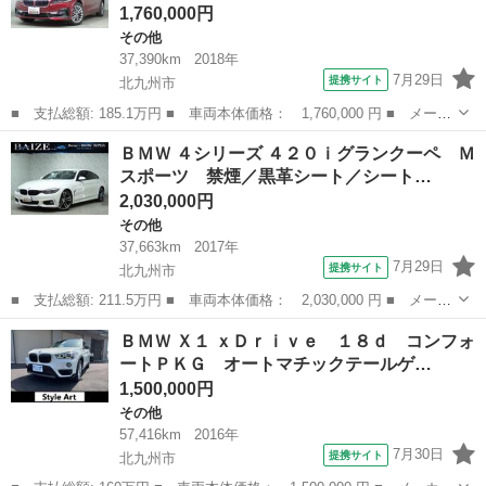
1,760,000円
その他
37,390km
2018年
7月29日
提携サイト
北九州市
■ 支払総額: 185.1万円 ■ 車両本体価格： 1,760,000 円 ■ メーカ
ー名： ＢＭＷ ■ 車種名： ２シリーズ ■ グレード名： ２１８
福岡
北九州市
その他
ＢＭＷ ４シリーズ ４２０ｉグランクーペ Ｍ
ｉグランツアラー ラグジュアリー 禁煙／インテリジェントセーフ
スポーツ 禁煙／黒革シート／シート…
ティー／...
2,030,000円
その他
37,663km
2017年
7月29日
提携サイト
北九州市
■ 支払総額: 211.5万円 ■ 車両本体価格： 2,030,000 円 ■ メーカ
ー名： ＢＭＷ ■ 車種名： ４シリーズ ■ グレード名： ４２０
福岡
北九州市
その他
ＢＭＷ Ｘ１ ｘＤｒｉｖｅ １８ｄ コンフォ
ｉグランクーペ Ｍスポーツ 禁煙／黒革シート／シートヒーター／
ートＰＫＧ オートマチックテールゲ…
ＨＤＤナ...
1,500,000円
その他
57,416km
2016年
7月30日
提携サイト
北九州市