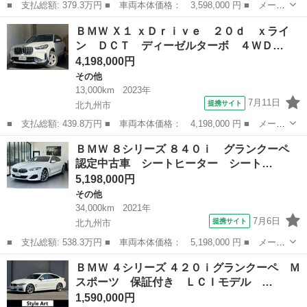
■ 支払総額: 379.3万円 ■ 車両本体価格： 3,598,000 円 ■ メーカ
ー名： ＢＭＷ ■ 車種名： ２シリーズ ■ グレード名： Ｍ２３
福岡
北九州市
その他
ＢＭＷ Ｘ１ ｘＤｒｉｖｅ ２０ｄ ｘライ
５ｉ ｘＤｒｉｖｅグランクーペ ４ＷＤ アルカンターラシート
ン ＤＣＴ ディーゼルターボ ４ＷＤ…
バックカ...
4,198,000円
その他
13,000km
2023年
7月11日
提携サイト
北九州市
■ 支払総額: 439.8万円 ■ 車両本体価格： 4,198,000 円 ■ メーカ
ー名： ＢＭＷ ■ 車種名： Ｘ１ ■ グレード名： ｘＤｒｉｖ
福岡
北九州市
その他
ＢＭＷ ８シリーズ ８４０ｉ グランクーペ
ｅ ２０ｄ ｘライン ＤＣＴ ディーゼルターボ ４ＷＤ 全方位
認定中古車 シートヒーター シート…
カメラ 黒...
5,198,000円
その他
34,000km
2021年
7月6日
提携サイト
北九州市
■ 支払総額: 538.3万円 ■ 車両本体価格： 5,198,000 円 ■ メーカ
ー名： ＢＭＷ ■ 車種名： ８シリーズ ■ グレード名： ８４０
福岡
北九州市
その他
ＢＭＷ ４シリーズ ４２０ｉグランクーペ Ｍ
ｉ グランクーペ 認定中古車 シートヒーター シートベンチレー
スポーツ 保証付き ＬＣＩモデル …
ション ...
1,590,000円