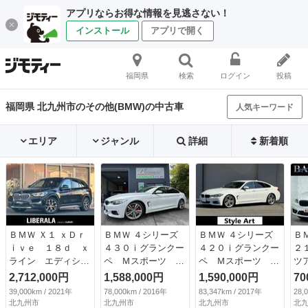
アプリならお得な情報を見逃さない！
インストール
アプリで開く
福岡県
検索
ログイン
投稿
福岡県 北九州市のその他(BMW)の中古車
人気キーワード
エリア
ジャンル
詳細
新着順
ＢＭＷ Ｘ１ ｘＤｒ
ＢＭＷ ４シリーズ
ＢＭＷ ４シリーズ
Ｂ
ｉｖｅ １８ｄ ｘ
４３０ｉグランクー
４２０ｉグランクー
２
ライン エディショ
ペ Ｍスポーツ 黒
ペ Ｍスポーツ 保
ツ
ンジョイ＋ ナビ
革（ヒーター機能付
証付き ＬＣＩモデ
ン
2,712,000円
1,588,000円
1,590,000円
70
バックカメラ ＴＶ
き）シート・純正Ｏ
ル ファストトラッ
リ
39,000km / 2021年
78,000km / 2016年
83,347km / 2017年
28,
チューナー 前後ク
Ｐ１９ｉｎｃｈアル
クパッケージ 黒レ
ィ
北九州市
北九州市
北九州市
北