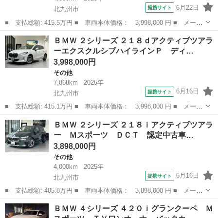
6月22日
提携サイト
北九州市
■ 支払総額: 415.5万円 ■ 車両本体価格： 3,998,000 円 ■ メーカ
ー名： ＢＭＷ ■ 車種名： ２シリーズ ■ グレード名： ２１８
福岡
北九州市
その他
ＢＭＷ ２シリーズ ２１８ｄアクティブツアラ
ｄアクティブツアラー Ｍスポーツ 認定中古車 ＡｐｐｌｅＣａｒ
ーエクスクルシブハイラインＰ ディ…
Ｐｌａｙ...
3,998,000円
その他
7,868km
2025年
6月16日
提携サイト
北九州市
■ 支払総額: 415.1万円 ■ 車両本体価格： 3,998,000 円 ■ メーカ
ー名： ＢＭＷ ■ 車種名： ２シリーズ ■ グレード名： ２１８
福岡
北九州市
その他
ＢＭＷ ２シリーズ ２１８ｉアクティブツアラ
ｄアクティブツアラーエクスクルシブハイラインＰ ディーゼルター
ー Ｍスポーツ ＤＣＴ 認定中古車…
ボ ＤＣ...
3,898,000円
その他
4,000km
2025年
6月16日
提携サイト
北九州市
■ 支払総額: 405.8万円 ■ 車両本体価格： 3,898,000 円 ■ メーカ
ー名： ＢＭＷ ■ 車種名： ２シリーズ ■ グレード名： ２１８
福岡
北九州市
その他
ＢＭＷ ４シリーズ ４２０ｉグランクーペ Ｍ
ｉアクティブツアラー Ｍスポーツ ＤＣＴ 認定中古車 禁煙車