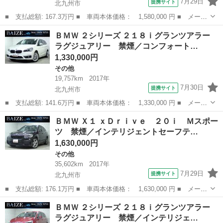
7月29日
提携サイト
北九州市
■ 支払総額: 167.3万円 ■ 車両本体価格： 1,580,000 円 ■ メーカ
ー名： ＢＭＷ ■ 車種名： Ｘ１ ■ グレード名： ｘＤｒｉｖ
福岡
北九州市
その他
ＢＭＷ ２シリーズ ２１８ｉグランツアラー
ｅ １８ｄ ｘライン ハイラインパッケージ 禁煙／黒革シート／
ラグジュアリー 禁煙／コンフォート…
パワーシー...
1,330,000円
その他
19,757km
2017年
7月30日
提携サイト
北九州市
■ 支払総額: 141.6万円 ■ 車両本体価格： 1,330,000 円 ■ メーカ
ー名： ＢＭＷ ■ 車種名： ２シリーズ ■ グレード名： ２１８
福岡
北九州市
その他
ＢＭＷ Ｘ１ ｘＤｒｉｖｅ ２０ｉ Ｍスポー
ｉグランツアラー ラグジュアリー 禁煙／コンフォートパッケージ
ツ 禁煙／インテリジェントセーフテ…
／アドバ...
1,630,000円
その他
35,602km
2017年
7月29日
提携サイト
北九州市
■ 支払総額: 176.1万円 ■ 車両本体価格： 1,630,000 円 ■ メーカ
ー名： ＢＭＷ ■ 車種名： Ｘ１ ■ グレード名： ｘＤｒｉｖ
福岡
北九州市
その他
ＢＭＷ ２シリーズ ２１８ｉグランツアラー
ｅ ２０ｉ Ｍスポーツ 禁煙／インテリジェントセーフティ／パワ
ラグジュアリー 禁煙／インテリジェ…
ーバックド...