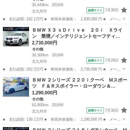
35,443km
2016年
7月30日
提携サイト
北九州市
■ 支払総額: 192.1万円 ■ 車両本体価格： 1,830,000 円 ■ メーカ
ー名： ＢＭＷ ■ 車種名： Ｘ３ ■ グレード名： ｘＤｒｉｖ
福岡
北九州市
その他
ＢＭＷ Ｘ３ ｘＤｒｉｖｅ ２０ｉ Ｘライ
ｅ ２０ｄ Ｍスポーツ 禁煙／アドバンスドアクティブセーフティ
ン 禁煙／インテリジェントセーフティ…
／ブラウン...
2,730,000円
その他
30,300km
2018年
7月29日
提携サイト
北九州市
■ 支払総額: 282.3万円 ■ 車両本体価格： 2,730,000 円 ■ メーカ
ー名： ＢＭＷ ■ 車種名： Ｘ３ ■ グレード名： ｘＤｒｉｖ
福岡
北九州市
その他
ＢＭＷ ２シリーズ ２２０ｉクーペ Ｍスポー
ｅ ２０ｉ Ｘライン 禁煙／インテリジェントセーフティー／純正
ツ Ｆ＆Ｒスポイラー・ローダウン＆…
ＨＤＤナビ...
1,290,000円
その他
62,000km
2016年
7月30日
提携サイト
北九州市
■ 支払総額: 139.1万円 ■ 車両本体価格： 1,290,000 円 ■ メーカ
ー名： ＢＭＷ ■ 車種名： ２シリーズ ■ グレード名： ２２０
福岡
北九州市
その他