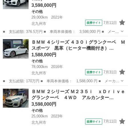
3,598,000円
その他
29,000km
2021年
7月11日
提携サイト
北九州市
■ 支払総額: 376.5万円 ■ 車両本体価格： 3,598,000 円 ■ メーカ
ー名： ＢＭＷ ■ 車種名： Ｘ３ ■ グレード名： ｘＤｒｉｖ
福岡
北九州市
その他
ＢＭＷ ４シリーズ ４３０ｉグランクーペ Ｍ
ｅ ２０ｄ ■ 排気量： 2000cc ■ ドア枚数： 5D ■ ミッシ...
スポーツ 黒革（ヒーター機能付き）…
1,588,000円
その他
78,000km
2016年
7月31日
提携サイト
北九州市
■ 支払総額: 170万円 ■ 車両本体価格： 1,588,000 円 ■ メーカー
名： ＢＭＷ ■ 車種名： ４シリーズ ■ グレード名： ４３０ｉ
福岡
北九州市
その他
ＢＭＷ ２シリーズ Ｍ２３５ｉ ｘＤｒｉｖｅ
グランクーペ Ｍスポーツ 黒革（ヒーター機能付き）シート・純正
グランクーペ ４ＷＤ アルカンター…
ＯＰ１９ｉ...
3,598,000円
その他
25,000km
2023年
7月11日
提携サイト
北九州市