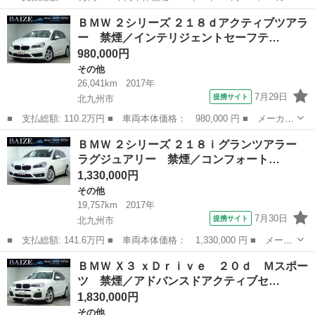
名： ＢＭＷ ■ 車種名： Ｘ３ ■ グレード名： ｘＤｒｉｖｅ
福岡
北九州市
その他
ＢＭＷ ２シリーズ ２１８ｄアクティブツアラ
２０ｄ Ｍスポーツ ナビ ＴＶ ＥＴＣ２．０ Ｂｌｕｅｔｏｏｔ
ー 禁煙／インテリジェントセーフテ…
ｈ Ｃａｒ...
980,000円
その他
26,041km
2017年
7月29日
提携サイト
北九州市
■ 支払総額: 110.2万円 ■ 車両本体価格： 980,000 円 ■ メーカー
名： ＢＭＷ ■ 車種名： ２シリーズ ■ グレード名： ２１８ｄ
福岡
北九州市
その他
ＢＭＷ ２シリーズ ２１８ｉグランツアラー
アクティブツアラー 禁煙／インテリジェントセーフティー／純正Ｈ
ラグジュアリー 禁煙／コンフォート…
ＤＤナビ／...
1,330,000円
その他
19,757km
2017年
7月30日
提携サイト
北九州市
■ 支払総額: 141.6万円 ■ 車両本体価格： 1,330,000 円 ■ メーカ
ー名： ＢＭＷ ■ 車種名： ２シリーズ ■ グレード名： ２１８
福岡
北九州市
その他
ＢＭＷ Ｘ３ ｘＤｒｉｖｅ ２０ｄ Ｍスポー
ｉグランツアラー ラグジュアリー 禁煙／コンフォートパッケージ
ツ 禁煙／アドバンスドアクティブセ…
／アドバ...
1,830,000円
その他