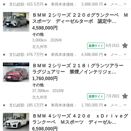
■ 支払総額: 415.5万円 ■ 車両本体価格： 3,998,000 円 ■ メーカ
ー名： ＢＭＷ ■ 車種名： ２シリーズ ■ グレード名： ２１８
福岡
北九州市
その他
ＢＭＷ ２シリーズ ２２０ｄグランクーペ Ｍ
ｄアクティブツアラー Ｍスポーツ ディーゼルターボ ＤＣＴ 認
スポーツ ディーゼルターボ 認定中…
定中古車...
4,598,000円
その他
3,000km
2026年
6月15日
提携サイト
北九州市
■ 支払総額: 476.7万円 ■ 車両本体価格： 4,598,000 円 ■ メーカ
ー名： ＢＭＷ ■ 車種名： ２シリーズ ■ グレード名： ２２０
福岡
北九州市
その他
ＢＭＷ ２シリーズ ２１８ｉグランツアラー
ｄグランクーペ Ｍスポーツ ディーゼルターボ 認定中古車 試乗
ラグジュアリー 禁煙／インテリジェ…
車 Ｍｓ...
1,760,000円
その他
37,390km
2018年
7月29日
提携サイト
北九州市
■ 支払総額: 185.1万円 ■ 車両本体価格： 1,760,000 円 ■ メーカ
ー名： ＢＭＷ ■ 車種名： ２シリーズ ■ グレード名： ２１８
福岡
北九州市
その他
ＢＭＷ ４シリーズ ４２０ｄ ｘＤｒｉｖｅグ
ｉグランツアラー ラグジュアリー 禁煙／インテリジェントセーフ
ランクーペ Ｍスポーツ ディーゼル…
ティー／...
6,598,000円