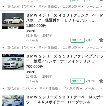
北九州市
■ 支払総額: 170万円 ■ 車両本体価格： 1,588,000 円 ■ メーカー
名： ＢＭＷ ■ 車種名： ４シリーズ ■ グレード名： ４３０ｉ
福岡
北九州市
その他
ＢＭＷ ４シリーズ ４２０ｉグランクーペ Ｍ
グランクーペ Ｍスポーツ 黒革（ヒーター機能付き）シート・純正
スポーツ 保証付き ＬＣＩモデル …
ＯＰ１９ｉ...
1,590,000円
その他
83,347km
2017年
7月31日
提携サイト
北九州市
■ 支払総額: 170万円 ■ 車両本体価格： 1,590,000 円 ■ メーカー
名： ＢＭＷ ■ 車種名： ４シリーズ ■ グレード名： ４２０ｉ
福岡
北九州市
その他
ＢＭＷ ２シリーズ ２１８ｉアクティブツアラ
グランクーペ Ｍスポーツ 保証付き ＬＣＩモデル ファストトラ
ー 禁煙／ワンオーナー／インテリジ…
ックパッケ...
700,000円
その他
28,089km
2015年
7月29日
提携サイト
北九州市
■ 支払総額: 81.9万円 ■ 車両本体価格： 700,000 円 ■ メーカー
名： ＢＭＷ ■ 車種名： ２シリーズ ■ グレード名： ２１８ｉ
福岡
北九州市
その他
ＢＭＷ ２シリーズ ２２０ｉクーペ Ｍスポー
アクティブツアラー 禁煙／ワンオーナー／インテリジェントセーフ
ツ Ｆ＆Ｒスポイラー・ローダウン＆…
ティー／純正...