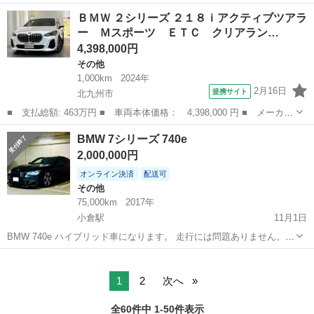
ー名： ＢＭＷ ■ 車種名： ４シリーズ ■ グレード名： ４２０
福岡
北九州市
その他
ＢＭＷ ２シリーズ ２１８ｉアクティブツアラ
ｉグランクーペ Ｍスポーツ 禁煙／黒革シート／シートヒーター／
ー Ｍスポーツ ＥＴＣ クリアラン…
ＨＤＤナ...
4,398,000円
その他
1,000km
2024年
2月16日
提携サイト
北九州市
■ 支払総額: 463万円 ■ 車両本体価格： 4,398,000 円 ■ メーカー
名： ＢＭＷ ■ 車種名： ２シリーズ ■ グレード名： ２１８ｉ
福岡
北九州市
その他
BMW 7シリーズ 740e
アクティブツアラー Ｍスポーツ ＥＴＣ クリアランスソナー レ
2,000,000円
ーンアシス...
オンライン決済
配送可
その他
75,000km
2017年
小倉駅
11月1日
BMW 740e ハイブリッド車になります。 走行には問題ありません。
ローンが残っている車両でしたが、一括で支払いしたので書類も全て
福岡
北九州市
小倉駅
その他
7シリーズ
揃いましたので名義変更可能になりました。 現在は車検はありません
が、こちらで車検とら...
1
2
次へ
全60件中 1-50件表示