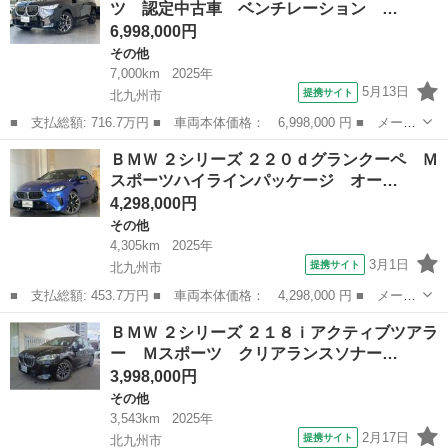
ツ 認定中古車 ベンチレーション …
ッケージ...
6,998,000円
その他
7,000km
2025年
5月13日
提携サイト
北九州市
■ 支払総額: 716.7万円 ■ 車両本体価格： 6,998,000 円 ■ メーカ
ー名： ＢＭＷ ■ 車種名： Ｘ３ ■ グレード名： ｘＤｒｉｖ
福岡
北九州市
その他
ＢＭＷ ２シリーズ ２２０ｄグランクーペ Ｍ
ｅ ２０ｄ Ｍスポーツ 認定中古車 ベンチレーション シートヒ
スポーツハイラインパッケージ オー…
ーティング...
4,298,000円
その他
4,305km
2025年
3月1日
提携サイト
北九州市
■ 支払総額: 453.7万円 ■ 車両本体価格： 4,298,000 円 ■ メーカ
ー名： ＢＭＷ ■ 車種名： ２シリーズ ■ グレード名： ２２０
福岡
北九州市
その他
ＢＭＷ ２シリーズ ２１８ｉアクティブツアラ
ｄグランクーペ Ｍスポーツハイラインパッケージ オートクルーズ
ー Ｍスポーツ クリアランスソナー…
コントロ...
3,998,000円
その他
3,543km
2025年
2月17日
提携サイト
北九州市