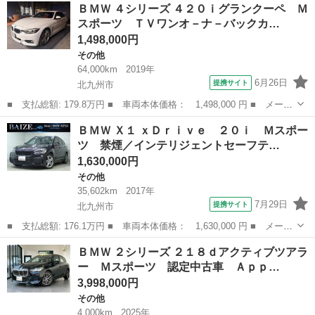
福岡
北九州市
その他
ＢＭＷ ４シリーズ ４２０ｉグランクーペ Ｍ
ｄグランクーペ プレイ エディションジョイ＋ 認定中古車 ハー
スポーツ ＴＶワンオ－ナ－バックカ…
フレザー...
1,498,000円
その他
64,000km
2019年
6月26日
提携サイト
北九州市
■ 支払総額: 179.8万円 ■ 車両本体価格： 1,498,000 円 ■ メーカ
ー名： ＢＭＷ ■ 車種名： ４シリーズ ■ グレード名： ４２０
福岡
北九州市
その他
ＢＭＷ Ｘ１ ｘＤｒｉｖｅ ２０ｉ Ｍスポー
ｉグランクーペ Ｍスポーツ ＴＶワンオ－ナ－バックカメラ ■ 排
ツ 禁煙／インテリジェントセーフテ…
気量：...
1,630,000円
その他
35,602km
2017年
7月29日
提携サイト
北九州市
■ 支払総額: 176.1万円 ■ 車両本体価格： 1,630,000 円 ■ メーカ
ー名： ＢＭＷ ■ 車種名： Ｘ１ ■ グレード名： ｘＤｒｉｖ
福岡
北九州市
その他
ＢＭＷ ２シリーズ ２１８ｄアクティブツアラ
ｅ ２０ｉ Ｍスポーツ 禁煙／インテリジェントセーフティ／パワ
ー Ｍスポーツ 認定中古車 Ａｐｐ…
ーバックド...
3,998,000円
その他
4,000km
2025年