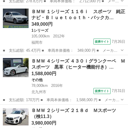
■ 支払総額: 278.8万円 ■ 車両本体価格： 2,712,000 円 ■ メーカ
ー名： ＢＭＷ ■ 車種名： Ｘ１ ■ グレード名： ｘＤｒｉｖ
福岡
北九州市
その他
ＢＭＷ １シリーズ １１６ｉ スポーツ 純正
ｅ １８ｄ ｘライン エディションジョイ＋ ナビ バックカメ
ナビ・Ｂｌｕｅｔｏｏｔｈ・バックカ…
ラ ＴＶチュ...
349,000円
1シリーズ
105,000km
2012年
7月26日
提携サイト
福岡市
■ 支払総額: 45.4万円 ■ 車両本体価格： 349,000 円 ■ メーカー
名： ＢＭＷ ■ 車種名： １シリーズ ■ グレード名： １１６
福岡
福岡市
1シリーズ
ＢＭＷ ４シリーズ ４３０ｉグランクーペ Ｍ
ｉ スポーツ 純正ナビ・Ｂｌｕｅｔｏｏｔｈ・バックカメラ・キー
スポーツ 黒革（ヒーター機能付き）…
レス・プッシュ...
1,588,000円
その他
78,000km
2016年
7月31日
提携サイト
北九州市
■ 支払総額: 170万円 ■ 車両本体価格： 1,588,000 円 ■ メーカー
名： ＢＭＷ ■ 車種名： ４シリーズ ■ グレード名： ４３０ｉ
福岡
北九州市
その他
ＢＭＷ ２シリーズ ２１８ｄ Ｍスポーツ
グランクーペ Ｍスポーツ 黒革（ヒーター機能付き）シート・純正
（検11.3）
ＯＰ１９ｉ...
3,980,000円