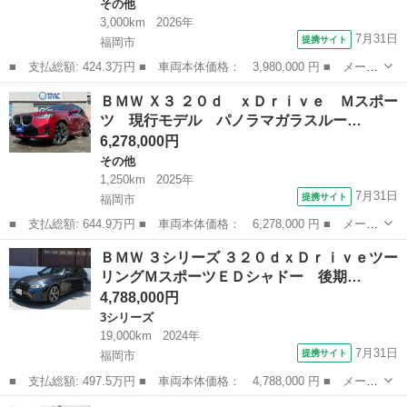
その他
3,000km
2026年
7月31日
提携サイト
福岡市
■ 支払総額: 424.3万円 ■ 車両本体価格： 3,980,000 円 ■ メーカ
ー名： ＢＭＷ ■ 車種名： ２シリーズ ■ グレード名： ２１８
福岡
福岡市
その他
ＢＭＷ Ｘ３ ２０ｄ ｘＤｒｉｖｅ Ｍスポー
ｄ Ｍスポーツ ■ 排気量： 2000cc ■ ドア枚数： 5D ■ ...
ツ 現行モデル パノラマガラスルー…
6,278,000円
その他
1,250km
2025年
7月31日
提携サイト
福岡市
■ 支払総額: 644.9万円 ■ 車両本体価格： 6,278,000 円 ■ メーカ
ー名： ＢＭＷ ■ 車種名： Ｘ３ ■ グレード名： ２０ｄ ｘＤ
福岡
福岡市
その他
ＢＭＷ ３シリーズ ３２０ｄｘＤｒｉｖｅツー
ｒｉｖｅ Ｍスポーツ 現行モデル パノラマガラスルーフ コンフ
リングＭスポーツＥＤシャドー 後期…
ォートＰ...
4,788,000円
3シリーズ
19,000km
2024年
7月31日
提携サイト
福岡市
■ 支払総額: 497.5万円 ■ 車両本体価格： 4,788,000 円 ■ メーカ
ー名： ＢＭＷ ■ 車種名： ３シリーズ ■ グレード名： ３２０
福岡
福岡市
3シリーズ