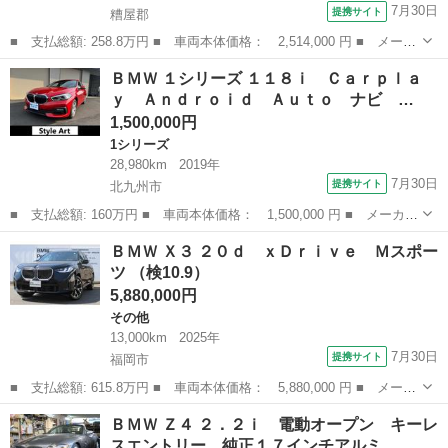
7月30日
提携サイト
糟屋郡
■ 支払総額: 258.8万円 ■ 車両本体価格： 2,514,000 円 ■ メーカ
ー名： ＢＭＷ ■ 車種名： ３シリーズ ■ グレード名： ３２０
福岡
糟屋郡
3シリーズ
ＢＭＷ １シリーズ １１８ｉ Ｃａｒｐｌａ
ｉ Ｍスポーツ デビューＰＫＧ ＯＰ１９インチＡＷ 黒革 サウ
ｙ Ａｎｄｒｏｉｄ Ａｕｔｏ ナビ …
ンドＰＫ...
1,500,000円
1シリーズ
28,980km
2019年
7月30日
提携サイト
北九州市
■ 支払総額: 160万円 ■ 車両本体価格： 1,500,000 円 ■ メーカー
名： ＢＭＷ ■ 車種名： １シリーズ ■ グレード名： １１８
福岡
北九州市
1シリーズ
ＢＭＷ Ｘ３ ２０ｄ ｘＤｒｉｖｅ Ｍスポー
ｉ Ｃａｒｐｌａｙ Ａｎｄｒｏｉｄ Ａｕｔｏ ナビ Ｂｌｕｅｔ
ツ （検10.9）
ｏｏｔｈ バ...
5,880,000円
その他
13,000km
2025年
7月30日
提携サイト
福岡市
■ 支払総額: 615.8万円 ■ 車両本体価格： 5,880,000 円 ■ メーカ
ー名： ＢＭＷ ■ 車種名： Ｘ３ ■ グレード名： ２０ｄ ｘＤ
福岡
福岡市
その他
ＢＭＷ Ｚ４ ２．２ｉ 電動オープン キーレ
ｒｉｖｅ Ｍスポーツ ■ 排気量： 2000cc ■ ドア枚数： 5D...
スエントリー 純正１７インチアルミ…