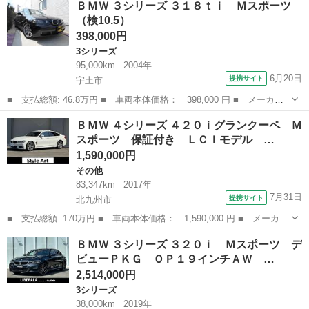
ＢＭＷ ３シリーズ ３１８ｔｉ Ｍスポーツ
ｄｘＤｒｉｖｅツーリングＭスポーツＥＤシャドー 後期 禁煙車
（検10.5）
１９ＡＷ...
398,000円
3シリーズ
95,000km
2004年
6月20日
提携サイト
宇土市
■ 支払総額: 46.8万円 ■ 車両本体価格： 398,000 円 ■ メーカー
名： ＢＭＷ ■ 車種名： ３シリーズ ■ グレード名： ３１８ｔ
熊本
宇土市
3シリーズ
ＢＭＷ ４シリーズ ４２０ｉグランクーペ Ｍ
ｉ Ｍスポーツ ■ 排気量： 2000cc ■ ドア枚数： 3D ■ ミッ...
スポーツ 保証付き ＬＣＩモデル …
1,590,000円
その他
83,347km
2017年
7月31日
提携サイト
北九州市
■ 支払総額: 170万円 ■ 車両本体価格： 1,590,000 円 ■ メーカー
名： ＢＭＷ ■ 車種名： ４シリーズ ■ グレード名： ４２０ｉ
福岡
北九州市
その他
ＢＭＷ ３シリーズ ３２０ｉ Ｍスポーツ デ
グランクーペ Ｍスポーツ 保証付き ＬＣＩモデル ファストトラ
ビューＰＫＧ ＯＰ１９インチＡＷ …
ックパッケ...
2,514,000円
3シリーズ
38,000km
2019年