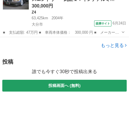
300,000円
Z4
63,425km
2004年
6月24日
提携サイト
大分市
■ 支払総額: 47万円 ■ 車両本体価格： 300,000 円 ■ メーカー
名： ＢＭＷ ■ 車種名： Ｚ４ ■ グレード名： ２．２ｉ 電動
大分
大分市
Z4
オープン キーレスエントリー 純正１７インチアルミホイール Ｃ
もっと見る
Ｄ エアコン パ...
投稿
誰でも今すぐ30秒で投稿出来る
投稿画面へ (無料)