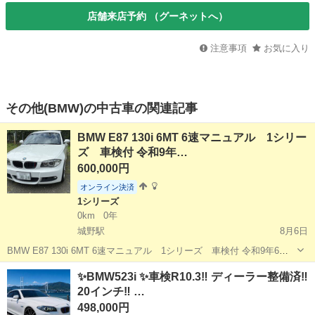
店舗来店予約 （グーネットへ）
注意事項
お気に入り
その他(BMW)の中古車の関連記事
BMW E87 130i 6MT 6速マニュアル 1シリー
ズ 車検付 令和9年…
600,000円
オンライン決済
1シリーズ
0km
0年
城野駅
8月6日
BMW E87 130i 6MT 6速マニュアル 1シリーズ 車検付 令和9年6月
走行約19万ｋｍ（使用中の為距離は増えます） H20年式 車検令和9年
福岡
北九州市
城野駅
1シリーズ
✨BMW523i ✨車検R10.3‼️ ディーラー整備済‼️
6月8日まで 現存台数も減っていきた、直6気筒 NA FR 6M...
20インチ‼️ …
498,000円