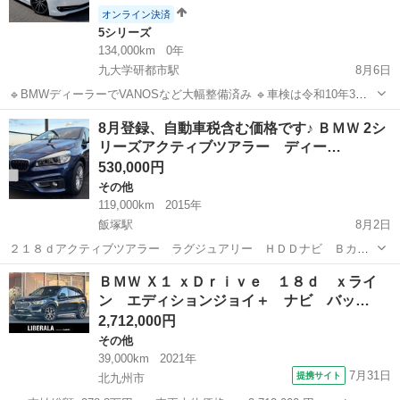
オンライン決済
5シリーズ
134,000km
0年
九大学研都市駅
8月6日
🔹BMWディーラーでVANOSなど大幅整備済み 🔹車検は令和10年3月
まで。そのまま乗って帰れます。 🔹20インチアルミ装着・純正アルミ
福岡
福岡市
九大学研都市駅
5シリーズ
車両
8月登録、自動車税含む価格です♪ ＢＭＷ 2シ
もお付けします。 画像はフロント リア 共に加工でナンバープレート
リーズアクティブツアラー ディー…
消してます。 ...
530,000円
その他
119,000km
2015年
飯塚駅
8月2日
２１８ｄアクティブツアラー ラグジュアリー ＨＤＤナビ Ｂカメ
ラ ディーゼルターボ 黒本革 コーナーセンサー スマートキ
福岡
飯塚市
飯塚駅
その他
エンジン
ＢＭＷ Ｘ１ ｘＤｒｉｖｅ １８ｄ ｘライ
ー 電動リアゲート ＬＥＤヘッドライト プッシュエンジンスター
ン エディションジョイ＋ ナビ バッ…
ト アイドリングストップ シートヒーター...
2,712,000円
その他
39,000km
2021年
7月31日
提携サイト
北九州市