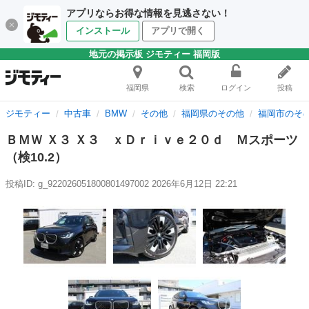
アプリならお得な情報を見逃さない！
インストール
アプリで開く
地元の掲示板 ジモティー 福岡版
福岡県
検索
ログイン
投稿
ジモティー
中古車
BMW
その他
福岡県のその他
福岡市のそ
ＢＭＷ Ｘ３ Ｘ３ ｘＤｒｉｖｅ２０ｄ Ｍスポーツ
（検10.2）
投稿ID: g_922026051800801497002
2026年6月12日 22:21