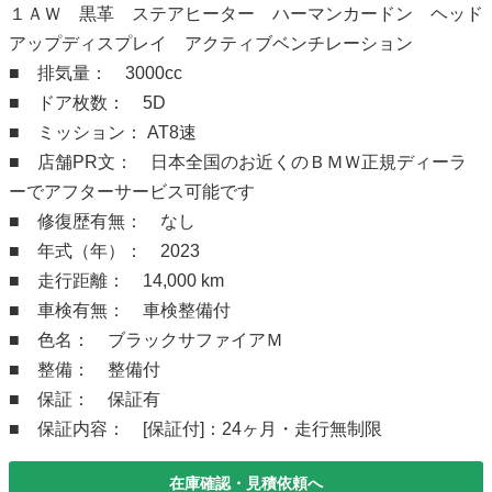
１ＡＷ 黒革 ステアヒーター ハーマンカードン ヘッド
アップディスプレイ アクティブベンチレーション
■ 排気量： 3000cc
■ ドア枚数： 5D
■ ミッション： AT8速
■ 店舗PR文： 日本全国のお近くのＢＭＷ正規ディーラ
ーでアフターサービス可能です
■ 修復歴有無： なし
■ 年式（年）： 2023
■ 走行距離： 14,000 km
■ 車検有無： 車検整備付
■ 色名： ブラックサファイアＭ
■ 整備： 整備付
■ 保証： 保証有
■ 保証内容： [保証付]：24ヶ月・走行無制限
在庫確認・見積依頼へ