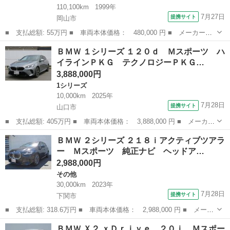
110,100km
1999年
7月27日
提携サイト
岡山市
■ 支払総額: 55万円 ■ 車両本体価格： 480,000 円 ■ メーカー
名： ＢＭＷ ■ 車種名： Ｚ３ロードスター ■ グレード名： ベ
岡山
岡山市
Z3
ＢＭＷ １シリーズ １２０ｄ Ｍスポーツ ハ
ースグレード ハードトップ ＣＤ ＥＴＣ 禁煙車 ■ 排気量：
イラインＰＫＧ テクノロジーＰＫＧ…
1900cc ...
3,888,000円
1シリーズ
10,000km
2025年
7月28日
提携サイト
山口市
■ 支払総額: 405万円 ■ 車両本体価格： 3,888,000 円 ■ メーカー
名： ＢＭＷ ■ 車種名： １シリーズ ■ グレード名： １２０
山口
山口市
1シリーズ
ＢＭＷ ２シリーズ ２１８ｉアクティブツアラ
ｄ Ｍスポーツ ハイラインＰＫＧ テクノロジーＰＫＧ ヴェガン
ー Ｍスポーツ 純正ナビ ヘッドア…
ザレザー 禁...
2,988,000円
その他
30,000km
2023年
7月28日
提携サイト
下関市
■ 支払総額: 318.6万円 ■ 車両本体価格： 2,988,000 円 ■ メーカ
ー名： ＢＭＷ ■ 車種名： ２シリーズ ■ グレード名： ２１８
山口
下関市
その他
ＢＭＷ Ｘ２ ｘＤｒｉｖｅ ２０ｉ Ｍスポー