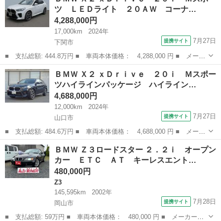
ｉアクティブツアラー Ｍスポーツ 純正ナビ ヘッドアップディス
ツ ＬＥＤライト ２０ＡＷ コーナ…
プレイ ...
4,288,000円
17,000km
2024年
7月27日
提携サイト
下関市
■ 支払総額: 444.8万円 ■ 車両本体価格： 4,288,000 円 ■ メーカ
ー名： ＢＭＷ ■ 車種名： Ｘ２ ■ グレード名： ｘＤｒｉｖ
山口
下関市
BMW
ＢＭＷ Ｘ２ ｘＤｒｉｖｅ ２０ｉ Ｍスポー
ｅ ２０ｉ Ｍスポーツ ＬＥＤライト ２０ＡＷ コーナーセンサ
ツハイラインパッケージ ハイライン…
ー オート...
4,688,000円
12,000km
2024年
7月27日
提携サイト
山口市
■ 支払総額: 484.6万円 ■ 車両本体価格： 4,688,000 円 ■ メーカ
ー名： ＢＭＷ ■ 車種名： Ｘ２ ■ グレード名： ｘＤｒｉｖ
山口
山口市
BMW
ＢＭＷ Ｚ３ロードスター ２．２ｉ オープン
ｅ ２０ｉ Ｍスポーツハイラインパッケージ ハイラインＰＫＧ
カー ＥＴＣ ＡＴ キーレスエント…
パノラマガ...
480,000円
Z3
145,595km
2002年
7月28日
提携サイト
岡山市
■ 支払総額: 59万円 ■ 車両本体価格： 480,000 円 ■ メーカー