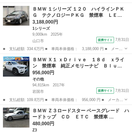
ー名： ＢＭＷ ■ 車種名： ２シリーズ ■ グレード名： ２１８
山口
下関市
その他
ＢＭＷ １シリーズ １２０ ハイラインＰＫ
ｉグランクーペ Ｍスポーツ 純正ナビ（ＡＭ／ＦＭ／フルセグＴＶ
Ｇ テクノロジーＰＫＧ 禁煙車 ＬＥ…
／Ｂｌｕ...
3,188,000円
1シリーズ
9,000km
2025年
7月31日
提携サイト
山口市
■ 支払総額: 334.6万円 ■ 車両本体価格： 3,188,000 円 ■ メーカ
ー名： ＢＭＷ ■ 車種名： １シリーズ ■ グレード名： １２
山口
山口市
1シリーズ
ＢＭＷ Ｘ１ ｘＤｒｉｖｅ １８ｄ ｘライ
０ ハイラインＰＫＧ テクノロジーＰＫＧ 禁煙車 ＬＥＤライ
ン 禁煙車 純正メモリーナビ Ｂｌｕ…
ト １７ＡＷ...
956,000円
その他
94,815km
2017年
7月31日
提携サイト
岩国市
■ 支払総額: 109.8万円 ■ 車両本体価格： 956,000 円 ■ メーカー
名： ＢＭＷ ■ 車種名： Ｘ１ ■ グレード名： ｘＤｒｉｖｅ
山口
岩国市
その他
ＢＭＷ Ｚ３ロードスター ベースグレード ハ
１８ｄ ｘライン 禁煙車 純正メモリーナビ Ｂｌｕｅｔｏｏｔｈ
ードトップ ＣＤ ＥＴＣ 禁煙車 …
接続 バッ...
480,000円
Z3