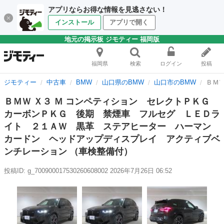
アプリならお得な情報を見逃さない！
インストール
アプリで開く
地元の掲示板 ジモティー 福岡版
福岡県
検索
ログイン
投稿
ジモティー
中古車
BMW
山口県のBMW
山口市のBMW
ＢＭ
ＢＭＷ Ｘ３ Ｍ コンペティション セレクトＰＫＧ
カーボンＰＫＧ 後期 禁煙車 フルセグ ＬＥＤラ
イト ２１ＡＷ 黒革 ステアヒーター ハーマン
カードン ヘッドアップディスプレイ アクティブベ
ンチレーション （車検整備付）
投稿ID: g_700900017530260608002
2026年7月26日 06:52