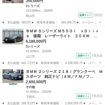
350,000円
3シリーズ
133,000km
2009年
7月2日
提携サイト
岡山市
■ 支払総額: 49万円 ■ 車両本体価格： 350,000 円 ■ メーカー
名： ＢＭＷ ■ 車種名： ３シリーズ ■ グレード名： ３２０ｉ
岡山
岡山市
3シリーズ
ＢＭＷ ５シリーズ Ｍ５５０ｉ ｘＤｒｉｖ
ツーリング アイバッハ製ダウンサス／純正１８インチアルミ／ＨＩ
ｅ 後期 レーザーライト ２０ＡＷ …
Ｄヘッドライト／...
6,188,000円
5シリーズ
42,000km
2020年
7月31日
提携サイト
山口市
■ 支払総額: 641.1万円 ■ 車両本体価格： 6,188,000 円 ■ メーカ
ー名： ＢＭＷ ■ 車種名： ５シリーズ ■ グレード名： Ｍ５５
山口
山口市
5シリーズ
ＢＭＷ ２シリーズ ２１８ｉグランクーペ Ｍ
０ｉ ｘＤｒｉｖｅ 後期 レーザーライト ２０ＡＷ 禁煙車 フ
スポーツ 純正ナビ（ＡＭ／ＦＭ／フ…
ルセグ ...
2,600,000円
その他
47,000km
2020年
7月31日
提携サイト
下関市
■ 支払総額: 266.9万円 ■ 車両本体価格： 2,600,000 円 ■ メーカ