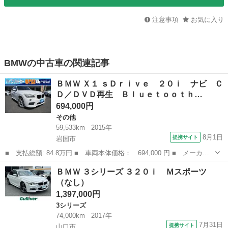
注意事項
お気に入り
BMWの中古車の関連記事
ＢＭＷ Ｘ１ ｓＤｒｉｖｅ ２０ｉ ナビ Ｃ
Ｄ／ＤＶＤ再生 Ｂｌｕｅｔｏｏｔｈ…
694,000円
その他
59,533km
2015年
8月1日
提携サイト
岩国市
■ 支払総額: 84.8万円 ■ 車両本体価格： 694,000 円 ■ メーカー
名： ＢＭＷ ■ 車種名： Ｘ１ ■ グレード名： ｓＤｒｉｖｅ
山口
岩国市
その他
ＢＭＷ ３シリーズ ３２０ｉ Ｍスポーツ
２０ｉ ナビ ＣＤ／ＤＶＤ再生 Ｂｌｕｅｔｏｏｔｈ接続 ＨＤＭ
（なし）
Ｉ接続 バッ...
1,397,000円
3シリーズ
74,000km
2017年
7月31日
提携サイト
山口市