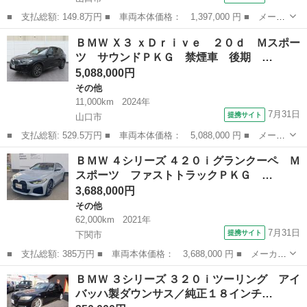
■ 支払総額: 149.8万円 ■ 車両本体価格： 1,397,000 円 ■ メーカ
ー名： ＢＭＷ ■ 車種名： ３シリーズ ■ グレード名： ３２０
山口
山口市
3シリーズ
ＢＭＷ Ｘ３ ｘＤｒｉｖｅ ２０ｄ Ｍスポー
ｉ Ｍスポーツ ■ 排気量： 2000cc ■ ドア枚数： 4D ■ ...
ツ サウンドＰＫＧ 禁煙車 後期 …
5,088,000円
その他
11,000km
2024年
7月31日
提携サイト
山口市
■ 支払総額: 529.5万円 ■ 車両本体価格： 5,088,000 円 ■ メーカ
ー名： ＢＭＷ ■ 車種名： Ｘ３ ■ グレード名： ｘＤｒｉｖ
山口
山口市
その他
ＢＭＷ ４シリーズ ４２０ｉグランクーペ Ｍ
ｅ ２０ｄ Ｍスポーツ サウンドＰＫＧ 禁煙車 後期 黒革 ス
スポーツ ファストトラックＰＫＧ …
テアリング...
3,688,000円
その他
62,000km
2021年
7月31日
提携サイト
下関市
■ 支払総額: 385万円 ■ 車両本体価格： 3,688,000 円 ■ メーカー
名： ＢＭＷ ■ 車種名： ４シリーズ ■ グレード名： ４２０ｉ
山口
下関市
その他
ＢＭＷ ３シリーズ ３２０ｉツーリング アイ
グランクーペ Ｍスポーツ ファストトラックＰＫＧ サウンドＰＫ
バッハ製ダウンサス／純正１８インチ…
Ｇ コンフ...