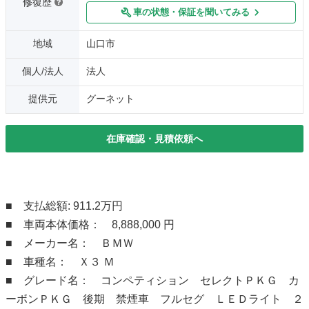
修復歴
車の状態・保証を聞いてみる
地域
山口市
個人/法人
法人
提供元
グーネット
在庫確認・見積依頼へ
■ 支払総額: 911.2万円
■ 車両本体価格： 8,888,000 円
■ メーカー名： ＢＭＷ
■ 車種名： Ｘ３ Ｍ
■ グレード名： コンペティション セレクトＰＫＧ カ
ーボンＰＫＧ 後期 禁煙車 フルセグ ＬＥＤライト ２