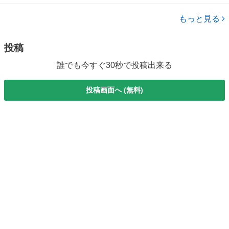
名： ＢＭＷ ■ 車種名： Ｚ３ロードスター ■ グレード名：
岡山
岡山市
Z3
２．２ｉ オープンカー ＥＴＣ ＡＴ キーレスエントリー シー
もっと見る
トヒーター アルミ...
投稿
誰でも今すぐ30秒で投稿出来る
投稿画面へ (無料)