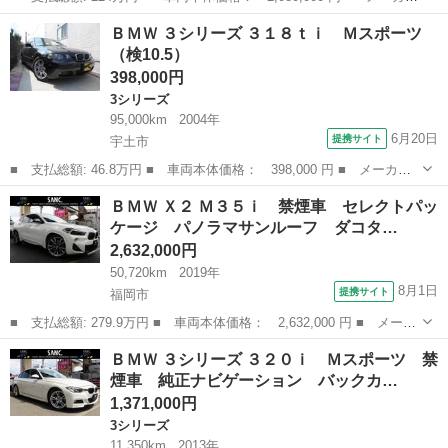
名： ＢＭＷ ■ 車種名： ３シリーズ ■ グレード名： ３１８
福岡
久留米市
3シリーズ
ＢＭＷ ３シリーズ ３１８ｔｉ Ｍスポーツ
ｉ 後期モデル ユーザー買取車 ワンオーナー ＢＢＳ１４インチ
（検10.5）
アルミ 新品...
398,000円
3シリーズ
95,000km
2004年
6月20日
提携サイト
宇土市
■ 支払総額: 46.8万円 ■ 車両本体価格： 398,000 円 ■ メーカー
名： ＢＭＷ ■ 車種名： ３シリーズ ■ グレード名： ３１８ｔ
熊本
宇土市
3シリーズ
ＢＭＷ Ｘ２ Ｍ３５ｉ 禁煙車 セレクトパッ
ｉ Ｍスポーツ ■ 排気量： 2000cc ■ ドア枚数： 3D ■ ミッ...
ケージ パノラマサンルーフ ダコタ…
2,632,000円
50,720km
2019年
8月1日
提携サイト
福岡市
■ 支払総額: 279.9万円 ■ 車両本体価格： 2,632,000 円 ■ メーカ
ー名： ＢＭＷ ■ 車種名： Ｘ２ ■ グレード名： Ｍ３５ｉ 禁
福岡
福岡市
BMW
ＢＭＷ ３シリーズ ３２０ｉ Ｍスポーツ 禁
煙車 セレクトパッケージ パノラマサンルーフ ダコタレザーシー
煙車 純正ナビゲーション バックカ…
ト ｈａ...
1,371,000円
3シリーズ
11,350km
2013年