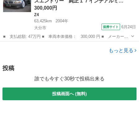
スエントリー 純正１７インチアルミ…
ｍａｎ／...
300,000円
Z4
63,425km
2004年
6月24日
提携サイト
大分市
■ 支払総額: 47万円 ■ 車両本体価格： 300,000 円 ■ メーカー
名： ＢＭＷ ■ 車種名： Ｚ４ ■ グレード名： ２．２ｉ 電動
大分
大分市
Z4
オープン キーレスエントリー 純正１７インチアルミホイール Ｃ
もっと見る
Ｄ エアコン パ...
投稿
誰でも今すぐ30秒で投稿出来る
投稿画面へ (無料)