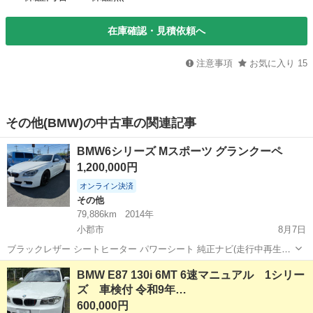
在庫確認・見積依頼へ
注意事項
お気に入り
15
その他(BMW)の中古車の関連記事
BMW6シリーズ Mスポーツ グランクーペ
1,200,000円
オンライン決済
その他
79,886km
2014年
小郡市
8月7日
ブラックレザー シートヒーター パワーシート 純正ナビ(走行中再生可)
ETC クルーズコントロール バックカメラ エンジンオイル5000km交換
福岡
小郡市
その他
BMW E87 130i 6MT 6速マニュアル 1シリー
(WAKO'S EuroTouring) タイヤ4本交換済 走行距離8...
ズ 車検付 令和9年…
600,000円