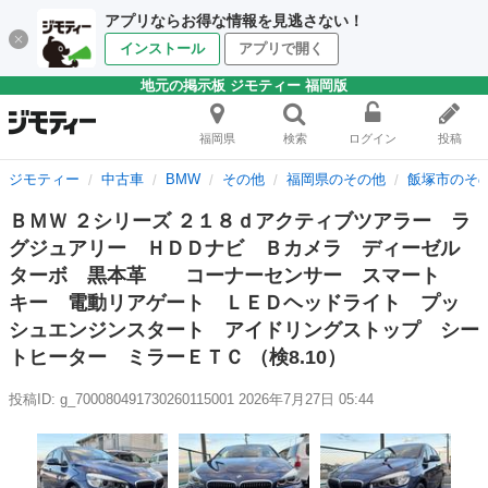
アプリならお得な情報を見逃さない！
インストール
アプリで開く
地元の掲示板 ジモティー 福岡版
福岡県
検索
ログイン
投稿
ジモティー
中古車
BMW
その他
福岡県のその他
飯塚市のそ
ＢＭＷ ２シリーズ ２１８ｄアクティブツアラー ラ
グジュアリー ＨＤＤナビ Ｂカメラ ディーゼル
ターボ 黒本革 コーナーセンサー スマート
キー 電動リアゲート ＬＥＤヘッドライト プッ
シュエンジンスタート アイドリングストップ シー
トヒーター ミラーＥＴＣ （検8.10）
投稿ID: g_700080491730260115001
2026年7月27日 05:44