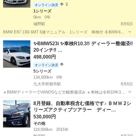
オンライン決済
1シリーズ
0km
0年
城野駅
8月6日
BMW E87 130i 6MT 6速マニュアル 1シリーズ 車検付 令和9年6月
走行約19万ｋｍ（使用中の為距離は増えます） H20年式 車検令和9年
福岡
北九州市
城野駅
1シリーズ
✨BMW523i ✨車検R10.3‼️ ディーラー整備済‼️
6月8日まで 現存台数も減っていきた、直6気筒 NA FR 6M...
20インチ‼️ …
498,000円
オンライン決済
5シリーズ
134,000km
0年
九大学研都市駅
8月6日
🔹BMWディーラーでVANOSなど大幅整備済み 🔹車検は令和10年3月
まで。そのまま乗って帰れます。 🔹20インチアルミ装着・純正アルミ
福岡
福岡市
九大学研都市駅
5シリーズ
車両
8月登録、自動車税含む価格です♪ ＢＭＷ 2シ
もお付けします。 画像はフロント リア 共に加工でナンバープレート
リーズアクティブツアラー ディー…
消してます。 ...
530,000円
その他
119,000km
2015年