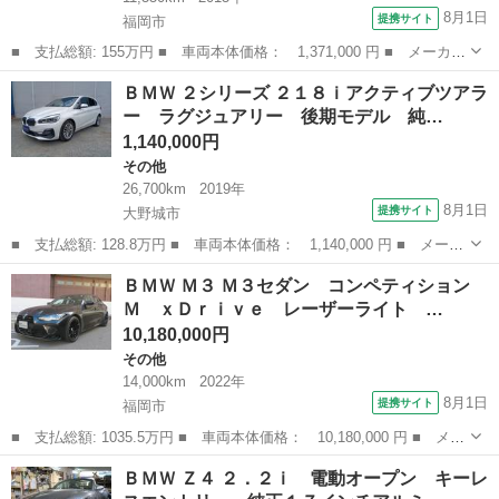
8月1日
提携サイト
福岡市
■ 支払総額: 155万円 ■ 車両本体価格： 1,371,000 円 ■ メーカー
名： ＢＭＷ ■ 車種名： ３シリーズ ■ グレード名： ３２０
福岡
福岡市
3シリーズ
ＢＭＷ ２シリーズ ２１８ｉアクティブツアラ
ｉ Ｍスポーツ 禁煙車 純正ナビゲーション バックカメラ 電動
ー ラグジュアリー 後期モデル 純…
スポーツシー...
1,140,000円
その他
26,700km
2019年
8月1日
提携サイト
大野城市
■ 支払総額: 128.8万円 ■ 車両本体価格： 1,140,000 円 ■ メーカ
ー名： ＢＭＷ ■ 車種名： ２シリーズ ■ グレード名： ２１８
福岡
大野城市
その他
ＢＭＷ Ｍ３ Ｍ３セダン コンペティション
ｉアクティブツアラー ラグジュアリー 後期モデル 純正ナビ フ
Ｍ ｘＤｒｉｖｅ レーザーライト …
ルセグＴ...
10,180,000円
その他
14,000km
2022年
8月1日
提携サイト
福岡市
■ 支払総額: 1035.5万円 ■ 車両本体価格： 10,180,000 円 ■ メー
カー名： ＢＭＷ ■ 車種名： Ｍ３ ■ グレード名： Ｍ３セダ
福岡
福岡市
その他
ＢＭＷ Ｚ４ ２．２ｉ 電動オープン キーレ
ン コンペティション Ｍ ｘＤｒｉｖｅ レーザーライト ｈａｒ