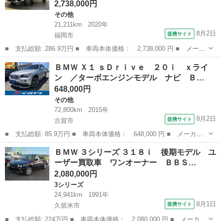
2,738,000円
その他
21,211km
2020年
8月2日
提携サイト
福岡市
■ 支払総額: 286.9万円 ■ 車両本体価格： 2,738,000 円 ■ メーカ
ー名： ＢＭＷ ■ 車種名： Ｘ１ ■ グレード名： ｓＤｒｉｖｅ
福岡
福岡市
その他
ＢＭＷ Ｘ１ ｓＤｒｉｖｅ ２０ｉ ｘライ
１８ｉ シートヒーター パワーシート トランクスルー フロアマ
ン ／ターボエンジンモデル ナビ Ｂ…
ット コ...
648,000円
その他
72,800km
2015年
8月2日
提携サイト
古賀市
■ 支払総額: 85.9万円 ■ 車両本体価格： 648,000 円 ■ メーカー
名： ＢＭＷ ■ 車種名： Ｘ１ ■ グレード名： ｓＤｒｉｖｅ
福岡
古賀市
その他
ＢＭＷ ３シリーズ ３１８ｉ 後期モデル ユ
２０ｉ ｘライン ／ターボエンジンモデル ナビ Ｂｌｕｅｔｏｏ
ーザー買取車 ワンオーナー ＢＢＳ…
ｔｈオーディ...
2,080,000円
3シリーズ
24,941km
1991年
8月1日
提携サイト
久留米市
■ 支払総額: 224万円 ■ 車両本体価格： 2,080,000 円 ■ メーカー