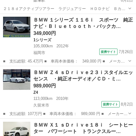
飯塚駅
8月2日
２１８ｄアクティブツアラー ラグジュアリー ＨＤＤナビ Ｂカメ
ラ ディーゼルターボ 黒本革 コーナーセンサー スマートキ
福岡
飯塚市
飯塚駅
その他
エンジン
ＢＭＷ １シリーズ １１６ｉ スポーツ 純正
ー 電動リアゲート ＬＥＤヘッドライト プッシュエンジンスター
ナビ・Ｂｌｕｅｔｏｏｔｈ・バックカ…
ト アイドリングストップ シートヒーター...
349,000円
1シリーズ
105,000km
2012年
7月26日
提携サイト
福岡市
■ 支払総額: 45.4万円 ■ 車両本体価格： 349,000 円 ■ メーカー
名： ＢＭＷ ■ 車種名： １シリーズ ■ グレード名： １１６
福岡
福岡市
1シリーズ
ＢＭＷ Ｚ４ ｓＤｒｉｖｅ２３ｉスタイルエッ
ｉ スポーツ 純正ナビ・Ｂｌｕｅｔｏｏｔｈ・バックカメラ・キー
センス ・純正オーディオ／ＣＤ・ミ…
レス・プッシュ...
989,000円
Z4
113,000km
2010年
8月2日
提携サイト
久留米市
■ 支払総額: 107万円 ■ 車両本体価格： 989,000 円 ■ メーカー
名： ＢＭＷ ■ 車種名： Ｚ４ ■ グレード名： ｓＤｒｉｖｅ２
福岡
久留米市
Z4
ＢＭＷ Ｘ１ ｓＤｒｉｖｅ１８ｉ シートヒー
３ｉスタイルエッセンス ・純正オーディオ／ＣＤ・ミラー型ＥＴ
ター パワーシート トランクスルー…
Ｃ・純正１７ＡＷ...