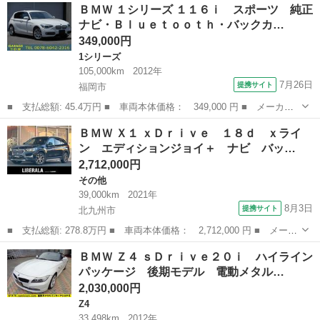
福岡
福岡市
3シリーズ
ＢＭＷ １シリーズ １１６ｉ スポーツ 純正
ｄ ツーリング ｘＤｒｉｖｅ Ｍスポーツ エディションジョイプ
ナビ・Ｂｌｕｅｔｏｏｔｈ・バックカ…
ラス シ...
349,000円
1シリーズ
105,000km
2012年
7月26日
提携サイト
福岡市
■ 支払総額: 45.4万円 ■ 車両本体価格： 349,000 円 ■ メーカー
名： ＢＭＷ ■ 車種名： １シリーズ ■ グレード名： １１６
福岡
福岡市
1シリーズ
ＢＭＷ Ｘ１ ｘＤｒｉｖｅ １８ｄ ｘライ
ｉ スポーツ 純正ナビ・Ｂｌｕｅｔｏｏｔｈ・バックカメラ・キー
ン エディションジョイ＋ ナビ バッ…
レス・プッシュ...
2,712,000円
その他
39,000km
2021年
8月3日
提携サイト
北九州市
■ 支払総額: 278.8万円 ■ 車両本体価格： 2,712,000 円 ■ メーカ
ー名： ＢＭＷ ■ 車種名： Ｘ１ ■ グレード名： ｘＤｒｉｖ
福岡
北九州市
その他
ＢＭＷ Ｚ４ ｓＤｒｉｖｅ２０ｉ ハイライン
ｅ １８ｄ ｘライン エディションジョイ＋ ナビ バックカメ
パッケージ 後期モデル 電動メタル…
ラ ＴＶチュ...
2,030,000円
Z4
33,498km
2012年