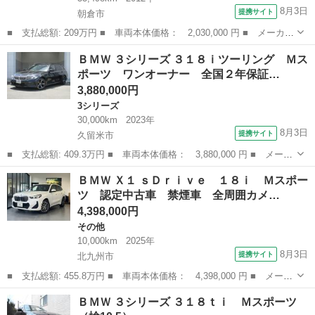
8月3日
提携サイト
朝倉市
■ 支払総額: 209万円 ■ 車両本体価格： 2,030,000 円 ■ メーカー
名： ＢＭＷ ■ 車種名： Ｚ４ ■ グレード名： ｓＤｒｉｖｅ２
福岡
朝倉市
Z4
ＢＭＷ ３シリーズ ３１８ｉツーリング Ｍス
０ｉ ハイラインパッケージ 後期モデル 電動メタルオープン
ポーツ ワンオーナー 全国２年保証…
２．０ツイン...
3,880,000円
3シリーズ
30,000km
2023年
8月3日
提携サイト
久留米市
■ 支払総額: 409.3万円 ■ 車両本体価格： 3,880,000 円 ■ メーカ
ー名： ＢＭＷ ■ 車種名： ３シリーズ ■ グレード名： ３１８
福岡
久留米市
3シリーズ
ＢＭＷ Ｘ１ ｓＤｒｉｖｅ １８ｉ Ｍスポー
ｉツーリング Ｍスポーツ ワンオーナー 全国２年保証 追従式ク
ツ 認定中古車 禁煙車 全周囲カメ…
ルーズコ...
4,398,000円
その他
10,000km
2025年
8月3日
提携サイト
北九州市
■ 支払総額: 455.8万円 ■ 車両本体価格： 4,398,000 円 ■ メーカ
ー名： ＢＭＷ ■ 車種名： Ｘ１ ■ グレード名： ｓＤｒｉｖ
福岡
北九州市
その他
ＢＭＷ ３シリーズ ３１８ｔｉ Ｍスポーツ
ｅ １８ｉ Ｍスポーツ 認定中古車 禁煙車 全周囲カメラ 電動