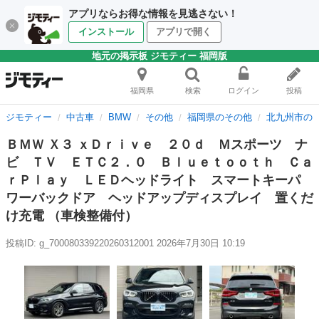
アプリならお得な情報を見逃さない！
インストール
アプリで開く
地元の掲示板 ジモティー 福岡版
福岡県
検索
ログイン
投稿
ジモティー
中古車
BMW
その他
福岡県のその他
北九州市の
ＢＭＷ Ｘ３ ｘＤｒｉｖｅ ２０ｄ Ｍスポーツ ナ
ビ ＴＶ ＥＴＣ２．０ Ｂｌｕｅｔｏｏｔｈ Ｃａ
ｒＰｌａｙ ＬＥＤヘッドライト スマートキーパ
ワーバックドア ヘッドアップディスプレイ 置くだ
け充電 （車検整備付）
投稿ID: g_700080339220260312001
2026年7月30日 10:19