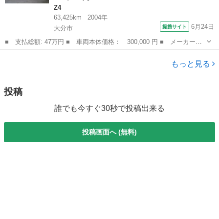
Z4
63,425km
2004年
6月24日
提携サイト
大分市
■ 支払総額: 47万円 ■ 車両本体価格： 300,000 円 ■ メーカー
名： ＢＭＷ ■ 車種名： Ｚ４ ■ グレード名： ２．２ｉ 電動
大分
大分市
Z4
オープン キーレスエントリー 純正１７インチアルミホイール Ｃ
もっと見る
Ｄ エアコン パ...
投稿
誰でも今すぐ30秒で投稿出来る
投稿画面へ (無料)