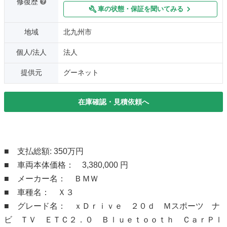
修復歴
車の状態・保証を聞いてみる
地域
北九州市
個人/法人
法人
提供元
グーネット
在庫確認・見積依頼へ
■ 支払総額: 350万円
■ 車両本体価格： 3,380,000 円
■ メーカー名： ＢＭＷ
■ 車種名： Ｘ３
■ グレード名： ｘＤｒｉｖｅ ２０ｄ Ｍスポーツ ナ
ビ ＴＶ ＥＴＣ２．０ Ｂｌｕｅｔｏｏｔｈ ＣａｒＰｌ