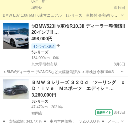
0km
0年
城野駅
8月6日
BMW E87 130i 6MT 6速マニュアル 1シリーズ 車検付 令和9年6月
走行約19万ｋｍ（使用中の為距離は増えます） H20年式 車検令和9年
福岡
北九州市
城野駅
1シリーズ
✨BMW523i ✨車検R10.3‼️ ディーラー整備済‼️
6月8日まで 現存台数も減っていきた、直6気筒 NA FR ...
20インチ‼️ …
498,000円
オンライン決済
5シリーズ
134,000km
0年
九大学研都市駅
8月6日
🔹BMWディーラーでVANOSなど大幅整備済み 🔹車検は令和10年3月
まで。そのまま乗って帰れます。 🔹20インチアルミ装着・純正アルミ
福岡
福岡市
九大学研都市駅
5シリーズ
車両
ＢＭＷ ３シリーズ ３２０ｄ ツーリング ｘ
もお付けします。 画像はフロント リア 共に加工でナンバープレート
Ｄｒｉｖｅ Ｍスポーツ エディショ…
消してます。 ...
3,260,000円
3シリーズ
47,479km
2021年
8月3日
提携サイト
福岡市
■ 支払総額: 343.7万円 ■ 車両本体価格： 3,260,000 円 ■ メーカ
ー名： ＢＭＷ ■ 車種名： ３シリーズ ■ グレード名： ３２０