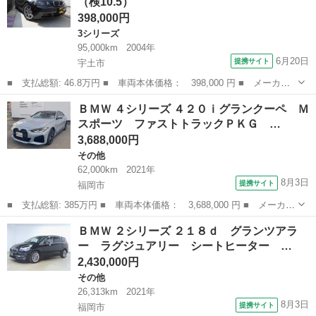
（検10.5）
シート 電...
398,000円
3シリーズ
95,000km
2004年
6月20日
提携サイト
宇土市
■ 支払総額: 46.8万円 ■ 車両本体価格： 398,000 円 ■ メーカー
名： ＢＭＷ ■ 車種名： ３シリーズ ■ グレード名： ３１８ｔ
熊本
宇土市
3シリーズ
ＢＭＷ ４シリーズ ４２０ｉグランクーペ Ｍ
ｉ Ｍスポーツ ■ 排気量： 2000cc ■ ドア枚数： 3D ■ ミッ...
スポーツ ファストトラックＰＫＧ …
3,688,000円
その他
62,000km
2021年
8月3日
提携サイト
福岡市
■ 支払総額: 385万円 ■ 車両本体価格： 3,688,000 円 ■ メーカー
名： ＢＭＷ ■ 車種名： ４シリーズ ■ グレード名： ４２０ｉ
福岡
福岡市
その他
ＢＭＷ ２シリーズ ２１８ｄ グランツアラ
グランクーペ Ｍスポーツ ファストトラックＰＫＧ サウンドＰＫ
ー ラグジュアリー シートヒーター …
Ｇ コンフ...
2,430,000円
その他
26,313km
2021年
8月3日
提携サイト
福岡市