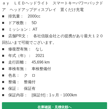
ａｙ ＬＥＤヘッドライト スマートキーパワーバックド
ア ヘッドアップディスプレイ 置くだけ充電
■ 排気量： 2000cc
■ ドア枚数： 5D
■ ミッション： AT
■ 店舗PR文： 各社信販会社との提携があり最大１２０
回払いまで可能でございます。
■ 修復歴有無： なし
■ 年式（年）： 2021
■ 走行距離： 45,696 km
■ 車検有無： 車検整備付
■ 色名： ク ロ
■ 整備： 整備付
■ 保証： 保証有
■ 保証内容： [保証付]：1ヶ月・1000km
在庫確認・見積依頼へ