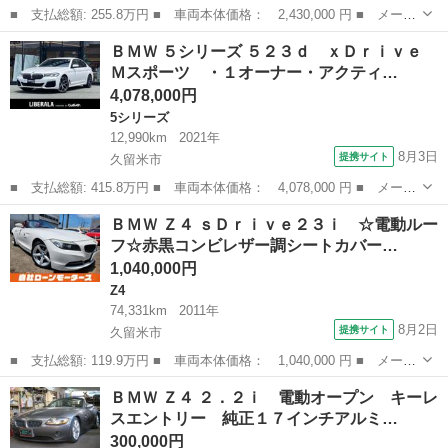
■ 支払総額: 255.8万円 ■ 車両本体価格： 2,430,000 円 ■ メーカ
ー名： ＢＭＷ ■ 車種名： ２シリーズ ■ グレード名： ２１８
福岡
福岡市
その他
ＢＭＷ ５シリーズ ５２３ｄ ｘＤｒｉｖｅ
ｄ グランツアラー ラグジュアリー シートヒーター パワーシー
Ｍスポーツ ・１オーナー・アクティ…
ト ３列...
4,078,000円
5シリーズ
12,990km
2021年
8月3日
提携サイト
久留米市
■ 支払総額: 415.8万円 ■ 車両本体価格： 4,078,000 円 ■ メーカ
ー名： ＢＭＷ ■ 車種名： ５シリーズ ■ グレード名： ５２３
福岡
久留米市
5シリーズ
ＢＭＷ Ｚ４ ｓＤｒｉｖｅ２３ｉ ☆電動ルー
ｄ ｘＤｒｉｖｅ Ｍスポーツ ・１オーナー・アクティブクルーズ
フ☆赤黒コンビレザー調シートカバー…
コントロ...
1,040,000円
Z4
74,331km
2011年
8月2日
提携サイト
久留米市
■ 支払総額: 119.9万円 ■ 車両本体価格： 1,040,000 円 ■ メーカ
ー名： ＢＭＷ ■ 車種名： Ｚ４ ■ グレード名： ｓＤｒｉｖｅ
福岡
久留米市
Z4
ＢＭＷ Ｚ４ ２．２ｉ 電動オープン キーレ
２３ｉ ☆電動ルーフ☆赤黒コンビレザー調シートカバー☆パドルシ
スエントリー 純正１７インチアルミ…
フト☆１...
300,000円