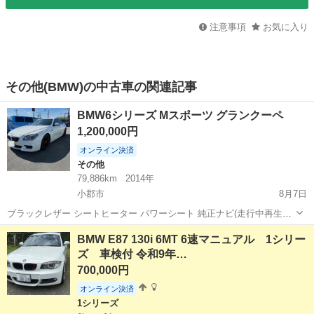
注意事項
お気に入り
その他(BMW)の中古車の関連記事
BMW6シリーズ Mスポーツ グランクーペ
1,200,000円
オンライン決済
その他
79,886km
2014年
小郡市
8月7日
ブラックレザー シートヒーター パワーシート 純正ナビ(走行中再生可)
ETC クルーズコントロール バックカメラ エンジンオイル5000km交換
福岡
小郡市
その他
BMW E87 130i 6MT 6速マニュアル 1シリー
(WAKO'S EuroTouring) タイヤ4本交換済 走行距離8...
ズ 車検付 令和9年…
700,000円
オンライン決済
1シリーズ