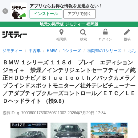
アプリならお得な情報を見逃さない！
インストール
アプリで開く
地元の掲示板 ジモティー 福岡版
福岡県
検索
ログイン
投稿
ジモティー
中古車
BMW
1シリーズ
福岡県の1シリーズ
北九
ＢＭＷ １シリーズ １１８ｄ プレイ エディション
ジョイ＋ 禁煙／インテリジェントセーフティー／純
正ＨＤＤナビ／Ｂｌｕｅｔｏｏｔｈ／バックカメラ／
ブラインドスポットモニター／社外テレビチューナー
／アダプティブクルーズコントロール／ＥＴＣ／ＬＥ
Ｄヘッドライト （検9.8）
投稿ID: g_700080017530260611002
2026年7月29日 17:34