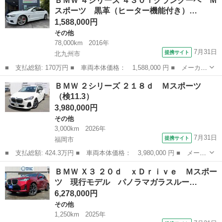
ＢＭＷ ４シリーズ ４３０ｉグランクーペ Ｍ
ｉ スポーツ 純正ナビ・Ｂｌｕｅｔｏｏｔｈ・バックカメラ・キー
スポーツ 黒革（ヒーター機能付き）…
レス・プッシュ...
1,588,000円
その他
78,000km
2016年
7月31日
提携サイト
北九州市
■ 支払総額: 170万円 ■ 車両本体価格： 1,588,000 円 ■ メーカー
名： ＢＭＷ ■ 車種名： ４シリーズ ■ グレード名： ４３０ｉ
福岡
北九州市
その他
ＢＭＷ ２シリーズ ２１８ｄ Ｍスポーツ
グランクーペ Ｍスポーツ 黒革（ヒーター機能付き）シート・純正
（検11.3）
ＯＰ１９ｉ...
3,980,000円
その他
3,000km
2026年
7月31日
提携サイト
福岡市
■ 支払総額: 424.3万円 ■ 車両本体価格： 3,980,000 円 ■ メーカ
ー名： ＢＭＷ ■ 車種名： ２シリーズ ■ グレード名： ２１８
福岡
福岡市
その他
ＢＭＷ Ｘ３ ２０ｄ ｘＤｒｉｖｅ Ｍスポー
ｄ Ｍスポーツ ■ 排気量： 2000cc ■ ドア枚数： 5D ■ ...
ツ 現行モデル パノラマガラスルー…
6,278,000円
その他
1,250km
2025年