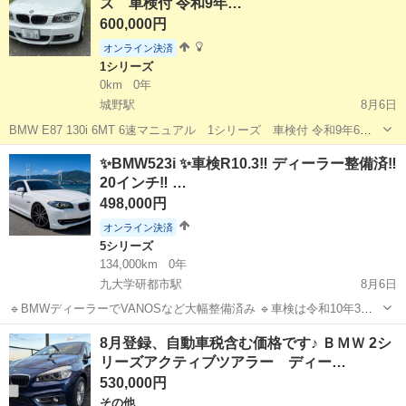
ズ 車検付 令和9年…
600,000円
オンライン決済
1シリーズ
0km
0年
城野駅
8月6日
BMW E87 130i 6MT 6速マニュアル 1シリーズ 車検付 令和9年6月
走行約19万ｋｍ（使用中の為距離は増えます） H20年式 車検令和9年
福岡
北九州市
城野駅
1シリーズ
✨BMW523i ✨車検R10.3‼️ ディーラー整備済‼️
6月8日まで 現存台数も減っていきた、直6気筒 NA FR 6M...
20インチ‼️ …
498,000円
オンライン決済
5シリーズ
134,000km
0年
九大学研都市駅
8月6日
🔹BMWディーラーでVANOSなど大幅整備済み 🔹車検は令和10年3月
まで。そのまま乗って帰れます。 🔹20インチアルミ装着・純正アルミ
福岡
福岡市
九大学研都市駅
5シリーズ
車両
8月登録、自動車税含む価格です♪ ＢＭＷ 2シ
もお付けします。 画像はフロント リア 共に加工でナンバープレート
リーズアクティブツアラー ディー…
消してます。 ...
530,000円
その他