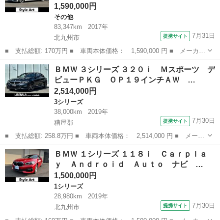
1,590,000円
その他
83,347km
2017年
7月31日
提携サイト
北九州市
■ 支払総額: 170万円 ■ 車両本体価格： 1,590,000 円 ■ メーカー
名： ＢＭＷ ■ 車種名： ４シリーズ ■ グレード名： ４２０ｉ
福岡
北九州市
その他
ＢＭＷ ３シリーズ ３２０ｉ Ｍスポーツ デ
グランクーペ Ｍスポーツ 保証付き ＬＣＩモデル ファストトラ
ビューＰＫＧ ＯＰ１９インチＡＷ …
ックパッケ...
2,514,000円
3シリーズ
38,000km
2019年
7月30日
提携サイト
糟屋郡
■ 支払総額: 258.8万円 ■ 車両本体価格： 2,514,000 円 ■ メーカ
ー名： ＢＭＷ ■ 車種名： ３シリーズ ■ グレード名： ３２０
福岡
糟屋郡
3シリーズ
ＢＭＷ １シリーズ １１８ｉ Ｃａｒｐｌａ
ｉ Ｍスポーツ デビューＰＫＧ ＯＰ１９インチＡＷ 黒革 サウ
ｙ Ａｎｄｒｏｉｄ Ａｕｔｏ ナビ …
ンドＰＫ...
1,500,000円
1シリーズ
28,980km
2019年
7月30日
提携サイト
北九州市