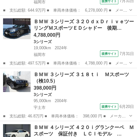
7月31日
提携サイト
福岡市
■ 支払総額: 644.9万円 ■ 車両本体価格： 6,278,000 円 ■ メーカ
ー名： ＢＭＷ ■ 車種名： Ｘ３ ■ グレード名： ２０ｄ ｘＤ
福岡
福岡市
その他
ＢＭＷ ３シリーズ ３２０ｄｘＤｒｉｖｅツー
ｒｉｖｅ Ｍスポーツ 現行モデル パノラマガラスルーフ コンフ
リングＭスポーツＥＤシャドー 後期…
ォートＰ...
4,788,000円
3シリーズ
19,000km
2024年
7月31日
提携サイト
福岡市
■ 支払総額: 497.5万円 ■ 車両本体価格： 4,788,000 円 ■ メーカ
ー名： ＢＭＷ ■ 車種名： ３シリーズ ■ グレード名： ３２０
福岡
福岡市
3シリーズ
ＢＭＷ ３シリーズ ３１８ｔｉ Ｍスポーツ
ｄｘＤｒｉｖｅツーリングＭスポーツＥＤシャドー 後期 禁煙車
（検10.5）
１９ＡＷ...
398,000円
3シリーズ
95,000km
2004年
6月20日
提携サイト
宇土市
■ 支払総額: 46.8万円 ■ 車両本体価格： 398,000 円 ■ メーカー
名： ＢＭＷ ■ 車種名： ３シリーズ ■ グレード名： ３１８ｔ
熊本
宇土市
3シリーズ
ＢＭＷ ４シリーズ ４２０ｉグランクーペ Ｍ
ｉ Ｍスポーツ ■ 排気量： 2000cc ■ ドア枚数： 3D ■ ミッ...
スポーツ 保証付き ＬＣＩモデル …