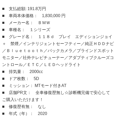
■ 支払総額: 191.8万円
■ 車両本体価格： 1,830,000 円
■ メーカー名： ＢＭＷ
■ 車種名： １シリーズ
■ グレード名： １１８ｄ プレイ エディションジョイ
＋ 禁煙／インテリジェントセーフティー／純正ＨＤＤナビ
／Ｂｌｕｅｔｏｏｔｈ／バックカメラ／ブラインドスポット
モニター／社外テレビチューナー／アダプティブクルーズコ
ントロール／ＥＴＣ／ＬＥＤヘッドライト
■ 排気量： 2000cc
■ ドア枚数： 5D
■ ミッション： MTモード付きAT
■ 店舗PR文： 全車修復歴無し☆診断機完備で安心して
ご購入いただけます！
■ 修復歴有無： なし
■ 年式（年）： 2020