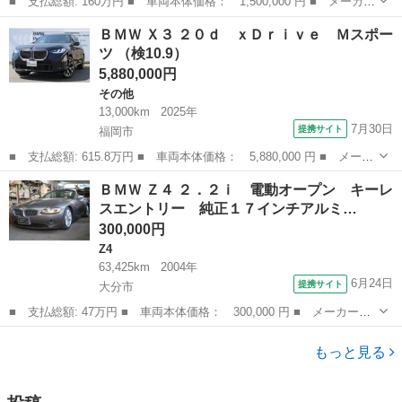
■ 支払総額: 160万円 ■ 車両本体価格： 1,500,000 円 ■ メーカー
名： ＢＭＷ ■ 車種名： １シリーズ ■ グレード名： １１８
福岡
北九州市
1シリーズ
ＢＭＷ Ｘ３ ２０ｄ ｘＤｒｉｖｅ Ｍスポー
ｉ Ｃａｒｐｌａｙ Ａｎｄｒｏｉｄ Ａｕｔｏ ナビ Ｂｌｕｅｔ
ツ （検10.9）
ｏｏｔｈ バ...
5,880,000円
その他
13,000km
2025年
7月30日
提携サイト
福岡市
■ 支払総額: 615.8万円 ■ 車両本体価格： 5,880,000 円 ■ メーカ
ー名： ＢＭＷ ■ 車種名： Ｘ３ ■ グレード名： ２０ｄ ｘＤ
福岡
福岡市
その他
ＢＭＷ Ｚ４ ２．２ｉ 電動オープン キーレ
ｒｉｖｅ Ｍスポーツ ■ 排気量： 2000cc ■ ドア枚数： 5D...
スエントリー 純正１７インチアルミ…
300,000円
Z4
63,425km
2004年
6月24日
提携サイト
大分市
■ 支払総額: 47万円 ■ 車両本体価格： 300,000 円 ■ メーカー
名： ＢＭＷ ■ 車種名： Ｚ４ ■ グレード名： ２．２ｉ 電動
大分
大分市
Z4
オープン キーレスエントリー 純正１７インチアルミホイール Ｃ
もっと見る
Ｄ エアコン パ...