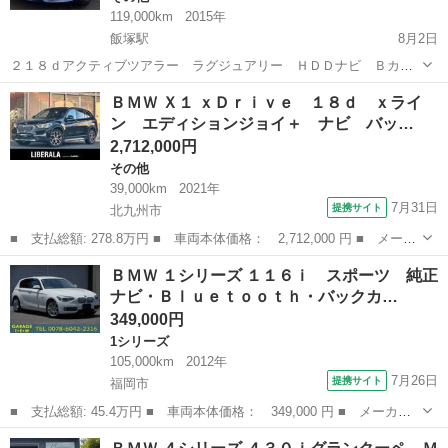
119,000km
2015年
飯塚駅
8月2日
２１８ｄアクティブツアラー ラグジュアリー ＨＤＤナビ Ｂカメ
ラ ディーゼルターボ 黒本革 コーナーセンサー スマートキ
福岡
飯塚市
飯塚駅
その他
エンジン
ＢＭＷ Ｘ１ ｘＤｒｉｖｅ １８ｄ ｘライ
ー 電動リアゲート ＬＥＤヘッドライト プッシュエンジンスター
ン エディションジョイ＋ ナビ バッ…
ト アイドリングストップ シートヒーター...
2,712,000円
その他
39,000km
2021年
7月31日
提携サイト
北九州市
■ 支払総額: 278.8万円 ■ 車両本体価格： 2,712,000 円 ■ メーカ
ー名： ＢＭＷ ■ 車種名： Ｘ１ ■ グレード名： ｘＤｒｉｖ
福岡
北九州市
その他
ＢＭＷ １シリーズ １１６ｉ スポーツ 純正
ｅ １８ｄ ｘライン エディションジョイ＋ ナビ バックカメ
ナビ・Ｂｌｕｅｔｏｏｔｈ・バックカ…
ラ ＴＶチュ...
349,000円
1シリーズ
105,000km
2012年
7月26日
提携サイト
福岡市
■ 支払総額: 45.4万円 ■ 車両本体価格： 349,000 円 ■ メーカー
名： ＢＭＷ ■ 車種名： １シリーズ ■ グレード名： １１６
福岡
福岡市
1シリーズ