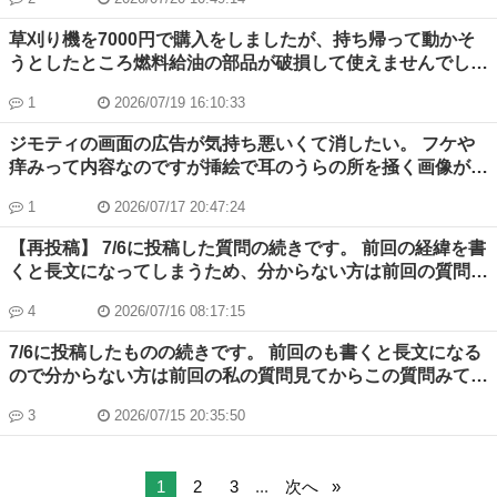
草刈り機を7000円で購入をしましたが、持ち帰って動かそ
うとしたところ燃料給油の部品が破損して使えませんでし
た。案内には稼働確認済と書いてありましたが、受け取り時
1
2026/07/19 16:10:33
に確認をしませんでした。近くだったらすぐに返品しますが
往復150km以上離れているため、相手方と交渉して修理代
ジモティの画面の広告が気持ち悪いくて消したい。 フケや
及び移動費を含め2000円を送金いただき当方が修理するこ
痒みって内容なのですが挿絵で耳のうらの所を掻く画像が出
とで合意に達しましたが、オンライン口座や郵送での指名住
ます。 気持ち悪くてジモティしたくなくなります。 パソコ
所等の情報伝達がｼﾞﾓﾃｨｰメールではできません。オンライン
1
2026/07/17 20:47:24
ンからの操作でお願いします。
決済も行われているようですが、そのやり方を適用するため
【再投稿】 7/6に投稿した質問の続きです。 前回の経緯を書
のご指示をお願いしたいです。
くと長文になってしまうため、分からない方は前回の質問を
ご覧いただけると幸いです。 知り合いがジモティーを利用
4
2026/07/16 08:17:15
しているため、その方のアカウントを借りて相手へ確認しま
した。 すると相手からは、 「家族のものなので転売ではあ
7/6に投稿したものの続きです。 前回のも書くと長文になる
りません。勘違いしないでもらえますか？」 との回答があ
ので分からない方は前回の私の質問見てからこの質問みてく
りました。 もし本当に家族の持ち物であれば、それはそれ
ださい。 知り合いもジモティーしてるのでその方のアカウ
で構いません。ただ、私が以前お譲りしたものと同じ商品が
3
2026/07/15 20:35:50
ント使用してもらい、本人に詰めました。 そしたら家族の
複数回出品されていたため、転売ではないかと疑ってしまう
ものなので転売ではない。勘違いしない貰っていいですか？
のも無理はない状況だったと思っています。 また、私をブ
と言われました。 勘違いならそれでいいのですが、同じも
ロックした理由については、 「以前、私(相手)が私との取引
1
2
3
...
次へ
のだと転売だと思われても仕方ないですよね？と言いまし