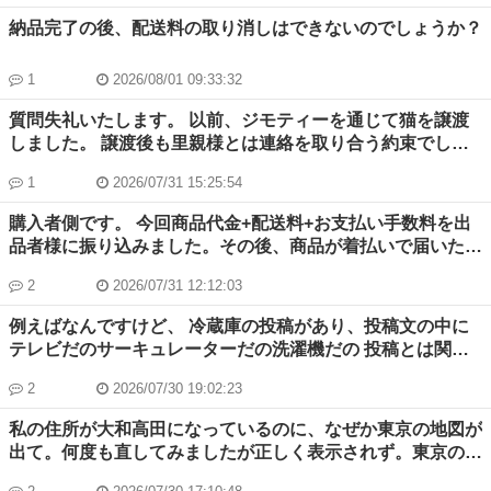
納品完了の後、配送料の取り消しはできないのでしょうか？
1
2026/08/01 09:33:32
質問失礼いたします。 以前、ジモティーを通じて猫を譲渡
しました。 譲渡後も里親様とは連絡を取り合う約束でした
が、何ヶ月も前からLINEなどでメッセージを送っているも
1
2026/07/31 15:25:54
のの、一切返信がなく、猫の安否や近況が分からない状態が
続いています。 一方で、里親様はジモティー内で活動され
購入者側です。 今回商品代金+配送料+お支払い手数料を出
ており、猫用品の投稿なども確認できています。そのため、
品者様に振り込みました。その後、商品が着払いで届いたの
ご本人は活動されているようですが、猫については何も分か
ですが、配送料とはなんの代金のことですか？また、二重で
らず、大変不安に感じています。 このような場合、ジモテ
2
2026/07/31 12:12:03
配送料をお支払いしていることになっておりますか？
ィーとしてご対応いただけることはあるかどうか問い合わせ
例えばなんですけど、 冷蔵庫の投稿があり、投稿文の中に
はしている所です。 どうしたら良いでしょうか。 よろしく
テレビだのサーキュレーターだの洗濯機だの 投稿とは関係
お願いいたします。
のない家電名を羅列するような投稿者の出品を非表示にする
2
2026/07/30 19:02:23
ことは出来ないのでしょうか。 投稿者のブロックをして
も、その投稿者の投稿が非表示にはならないので… カテゴ
私の住所が大和高田になっているのに、なぜか東京の地図が
リが被っているのでカテゴリで絞っても表示されて邪魔で
出て。何度も直してみましたが正しく表示されず。東京の方
す。
から次々メールが入ります。地図ソフトの連携がおかしいの