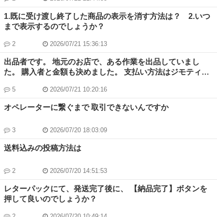
かれていました。投稿画面の所で「こちらが指定した場所に
る制限の有無を教えてください。 4. 海外発送及び日本国内
来られる人に限ります」と書いているのに約束の時間の３分
物流拠点からの出店合规性について ①貴プラットフォーム
1.既に受け渡し終了した商品の表示を消す方法は？ 2.いつ
前に勝手に受取人が受取場所を変えてきたので、私はそちら
は海外からの直接発送に対応しておりますでしょうか。 ②
まで表示するのでしょうか？
へ向かいますのメッセージを送って、重い植木鉢を持って受
もし海外直送が不可の場合、弊社は全商品を事前に日本国内
取人が指定した某駐車場へ向かいました。私は約束の時間の
に輸入し、大阪の佐川急便物流拠点に集約保管し、日本国内
2
2026/07/21 15:36:13
10分前から私が指定した場所で待っていました。某駐車場
拠点より出荷する運用方式を予定しております。当該日本国
出品者です。 地元のお店で、ある作業を出品していまし
へ着くと受取人が書いた色の車が見当たらず、もう一度くま
内物流拠点からの出荷方式は、貴プラットフォームのルール
た。 購入者と金額も決めました。 支払い方法はジモティー
なく車番と車種を確認して探すと色は違いますが車番と車種
に適合し合规かどうかご確認ください。 5. その他注意事項
が一時的に預かってもらえるあんしん決済をしたいのですが
があっている車を発見しました。しかし人がいませんでし
について 弊社の取扱商品（コンピューターハードウェア・
5
2026/07/21 10:20:16
｢売ります・あげます｣カテゴリに出品したらカテゴリ違いで
た。しばらくすると受取人が現れ、後でメッセージを確認し
コスプレ商品）及び上記日本国内集約出荷モデルにおいて、
削除されてしまい、｢助け合い｣に出品してと運営から連絡が
ますと某駐車場を指定した後に再び他の場所を受け渡し場所
特別な審査基準、カテゴリールール、物流規制、アフターサ
オペレーターに繋ぐまで 取引できないんですか
来ましたがそのカテゴリはあんしん決済にできません。 オ
に変更していました。コメントには「受け渡し場所に着いて
ービス基準、違反リスク等、留意すべき事項があれば、ご教
ペレーターにもなかなか繋がりません。 その場合どのよう
から投稿者がPCしか使えないことを知った・・・大変だっ
示ください。 以上、ご多忙中誠に恐縮ですが、正式な公式
3
2026/07/20 18:03:09
に出品したら良いですか？
た」のようなことが書かれていますが、受取人は私が指定し
回答を賜りますようお願い申し上げます。 今後ともどうぞ
た受渡場所には着いていません。相手に評価を取り下げて欲
よろしくお願いいたします。
送料込みの投稿方法は
しいと書きましたが、未だ対応されていません。まるで私が
初めに約束した場所に行かなかったような誤解を招くコメン
2
2026/07/20 14:51:53
トがひっかかります。誤解を招くようなコメントを書かれた
場合で相手が取り下げない場合、皆さんはどうしています
レターパックにて、発送完了後に、 【納品完了】ボタンを
か。ちなみに受け渡しが完了したのは約束の時間の２０分後
押して良いのでしょうか？
でした。
2
2026/07/20 10:49:14