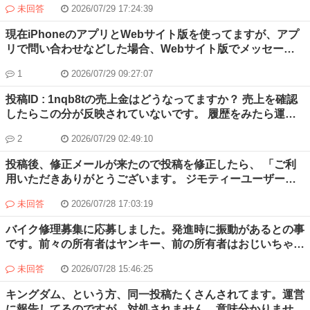
未回答
2026/07/29 17:24:39
が半角空いてない？」という点です が、半角空けるように
修正しても反映されず、詰まったままの状態です これはど
現在iPhoneのアプリとWebサイト版を使ってますが、アプ
うしたらいいでしょうか？ チャットで質問してもわから
リで問い合わせなどした場合、Webサイト版でメッセージ
ず、「オペレーターにつなぐ」も30分近く放置されたまま
見ようと思っても同期されてなく、Webサイト版で見れま
です 問い合わせフォームも何もないままで、もしかしたら
1
2026/07/29 09:27:07
せん。 メッセージを同期させる方法はありませんか？
振り込まない気でしょうか？
投稿ID : 1nqb8tの売上金はどうなってますか？ 売上を確認
したらこの分が反映されていないです。 履歴をみたら運営
から「この注文はキャンセルされました」とありました。
2
2026/07/29 02:49:10
商品はすでにお渡し済みです。 ご回答宜しくお願いしま
す。
投稿後、修正メールが来たので投稿を修正したら、 「ご利
用いただきありがとうございます。 ジモティーユーザーサ
ポートです。 ご協力いただき、誠にありがとうございまし
未回答
2026/07/28 17:03:19
た。 業務内容確認が完了いたしました。 引き続きジモティ
ーをよろしくお願いいたします。」というメールが来たので
バイク修理募集に応募しました。発進時に振動があるとの事
すが、検索しても投稿が掲載されません。反映されるのはど
です。前々の所有者はヤンキー、前の所有者はおじいちゃん
のくらい時間がかかるのでしょうか。
だそうです。 ヤンキーが変なの付けておかしくなったのか
未回答
2026/07/28 15:46:25
な？という感じです。家には要介護者がいて、ゴールド免許
だと言うので工賃は結構おまけするという事で話を進めて行
キングダム、という方、同一投稿たくさんされてます。運営
きました。 「ところでなぜ前の所有者が分かるのです
に報告してるのですが、対処されません。意味分かりませ