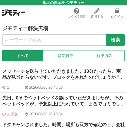
地元の掲示板 ジモティー
よくある質問
質問する
ログイン
ジモティー解決広場
すべて
回答受付中
解決済み
メッセージを送らせていただきました。10分たったら、商
品が見当たらないです。ブロックをされたのでしょうか？。
1
2026/08/06 20:46:26
先日、0￥でペットベッドを譲っていただきましたが、その
ペットベッドが、予想以上に汚れていて、まるでゴミでし
た。 無料だから仕方ないのですが、そんなのを譲る人もい
未回答
2026/08/06 20:10:54
るんですね。驚きました。 結局、私が燃えるゴミに出しま
した。 そんな経験ある方はいらっしゃいますか？ これから
ドタキャンされました。時間、場所も双方で確定の上、会社