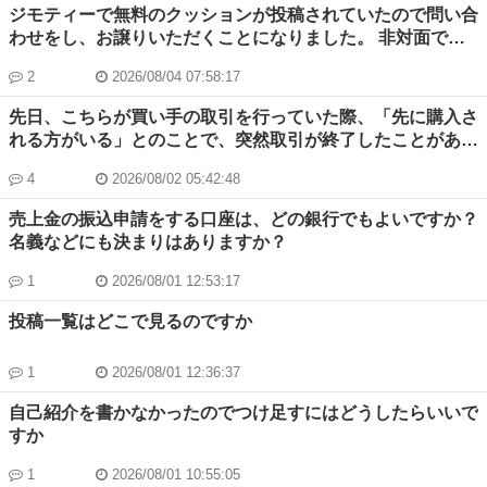
ジモティーで無料のクッションが投稿されていたので問い合
あった可能性もあるため、一言添えて中断しようと思ってい
わせをし、お譲りいただくことになりました。 非対面での
ます。) また、中断した後、その方から再びメッセージが来
受け渡しとのことで、こちらの都合に合わせていただきまし
ることはあるのでしょうか？ブロックするか悩んでます…。
2
2026/08/04 07:58:17
た。 最初は7月30日の夜に受け取り予定で、「敷地内の駐車
そもそも私が最初に、時間も決めないまま受け渡し相手に選
場に大きなシートを敷いて、その上にクッションを置いてお
んでしまい、申し訳なさも感じており質問させてもらいまし
先日、こちらが買い手の取引を行っていた際、「先に購入さ
きます」と連絡をいただきました。しかし、現地で探しても
た。よろしくお願いします。
れる方がいる」とのことで、突然取引が終了したことがあり
見つけることができず、その日は受け取れませんでした。 7
ました。 確かに、事実としてはこちらの受け取り予定は約1
月31日は私に予定があったため、8月1日の朝に再度伺い、
4
2026/08/02 05:42:48
週間後ではありました。 出品者様によっては、掲載商品や
無事に受け取ることができました。 受け取り後にはメッセ
プロフィール欄に「早く受け取れる方優先」であったり、
売上金の振込申請をする口座は、どの銀行でもよいですか？
ージでその旨をご連絡しましたが、現在まで未読のままで
（事業者様の場合）「店頭でも販売していて無くなる可能性
名義などにも決まりはありますか？
す。また、私が受け渡し相手として決定されているため、取
がある」旨を記載されている方がおりますが、少なくとも今
引完了にもなっていません。一方で、その間も相手の方は他
回取引をしていた出品者様の掲載商品やプロフィールにはそ
1
2026/08/01 12:53:17
の方と取引をされているようです。 こちらとしては「7月30
のような記載はありませんでした。 取引ルールの前提とし
日に見つけられなかったことで面倒だと思われてしまったの
投稿一覧はどこで見るのですか
て、「早く受け取れる（購入できる）人が優先」といったも
かな」と感じてしまい、少しモヤモヤしています。 もう受
のがあるのでしょうか。 まだ利用してまもなく、今後のた
け取ったことなので取引自体は終わってますが。。 先ほど
めにも知りたいと思い投稿させていただきます。
1
2026/08/01 12:36:37
運営にも相談しましたが、相手に何かしてほしいというよ
り、このような場合は皆さんならどう受け止めるか、また同
自己紹介を書かなかったのでつけ足すにはどうしたらいいで
じような経験がある方がいればお話を伺いたいです。
すか
1
2026/08/01 10:55:05