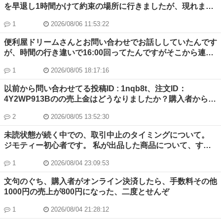
は、無料の物は、気を付けます。
を早退し1時間かけて約束の場所に行きましたが、現れませ
んでした。連絡メールは、ずっと既読にならず、しばらく経
1
2026/08/06 11:53:22
つと既読になるため、相手も状況は理解しているはずです。
ジモティ事務局から対処する旨のメールが届きましたが、未
便利屋ドリームさんとお問い合わせでお話ししていたんです
だ相手は該当商品の販売を掲載しています。対処はどうなっ
が、時間の行き違いで16:00回ってたんですがそこから連絡
ているのでしょうか？
2時間待ってもきません。 問い合わせの時間決まってるんで
1
2026/08/05 18:17:16
しょうか
以前から問い合わせてる投稿ID : 1nqb8t、注文ID：
4Y2WP913Bのの売上金はどうなりましたか？購入者から評
価がないまま運営側でキャンセルされました。チャットで問
2
2026/08/05 13:52:30
い合わせるよう言われてそうしましたが全く返信がありませ
ん。この3000円の売上金はどうなるんですか？
未読状態が続く中での、取引中止のタイミングについて。
ジモティー初心者です。 私が出品した商品について、すぐ
に購入希望のメッセージを頂いたのですが、日時が決まって
1
2026/08/04 23:09:53
ないのに受け渡し予定者に決定するボタンを押してしまいま
した。 その後、やり取りの中で候補日を複数提示したので
文句のぐち、購入者がオンライン決済したら、手数料その他
すが、既読のまま1ヶ月が経っています。 また、約10日前に
1000円の売上が800円になった、二度とせんぞ
再び私からメッセージを送ったのですが、未読のままです。
取引を中断する場合、何日くらい待つのが標準なのでしょう
1
2026/08/04 21:28:12
か。(評価は高い方でした。もしかしたらお相手の身に何か