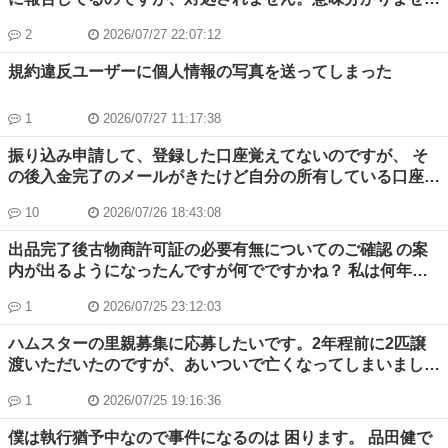
か？」と質問するとメルカリの販売者だからどうのこうの
ん。
と。意味不明ですがまあ別に良しとしました。すると「前の
2
2026/07/27 22:07:12
所有者情報が知っていると不都合でも」と少し怪しい連絡が
規約違反ユーザーに個人情報の写真を送ってしまった
来まして「不都合はありませんが、知り合いなのかなと」と
返すと、「今回は見合わせます」と投稿を削除されました。
それによって損害とかあるわけではないのですが、どういう
1
2026/07/27 11:17:38
心境の変化なのかと思って。
振り込み申請して、登録した口座覚えてないのですが、 そ
の後入金完了のメールがきたけど自分の所有している口座ど
れをみても入金されていません。ちゃんと売上金も0になっ
10
2026/07/26 18:43:08
ています。 ジモティ側に相談したら口座は教えられないと
のことなので、所有している口座を開示したらどれも違うと
出品完了後古物商許可証の必要有無についてのご確認 の案
言われました。名義も本人でなければエラーになると言われ
内が出るようになったんですが何でですかね？ 私は何年も
たので、おかしいです。 ジモティ側の詐欺ですか…？？
前に提出済みなんですが？
1
2026/07/25 23:12:03
ハムスターの里親募集に応募したいです。2年程前に2匹譲
渡いただいたのですが、あいついで亡くなってしまいまし
た。寿命だったと思います。 今回、北上市の方が募集され
1
2026/07/25 19:16:36
ていたので連絡がとれないのですが、譲渡が2回目だからで
すか？ どうしたら連絡がとれますか？
僕は執行猶予中なので事件になるのは 困ります。 品田健で