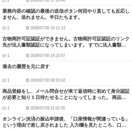
2
2026/07/30 17:10:48
では？ お返事お待ちしています。 おけいたん。
業務内容の確認の最後の送信ボタン何回やり直しても反応し
ません、送れません、半日たちます。
2
2026/07/30 15:11:13
古物商許可証認証ができません。古物商許可証認証のリンク
先が法人書類認証になってしまいます。 すでに法人書類認
証は完了していますが、どうすれば古物商許可証認証をでき
1
2026/07/30 14:23:57
るのでしょうか？
過去の履歴を元に戻す
1
2026/07/30 09:33:42
商品登録をし、メール問合せが来て返信時に初めて身分認証
が必要と知り１日待たせることになってしまった。 商品登
録時に認証するようにきちんとして欲しい。
1
2026/07/29 21:02:55
オンライン決済の振込申請後、「口座情報が間違っている」
という理由で差し戻されました 入力欄を見たところ、口座
情報は間違っていなくて、唯一考えられるのが「苗字と名前