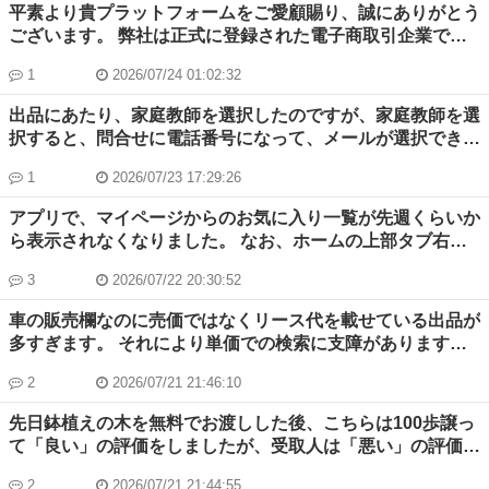
（ｄカード）の引落しはされないという理解で よろしいで
平素より貴プラットフォームをご愛顧賜り、誠にありがとう
すか。 ご回答宜しくお願いします。 徳重（ジモティーニッ
ございます。 弊社は正式に登録された電子商取引企業であ
クネーム「とくさん」）
り、コンピューターハードウェア及びコスプレ関連商品を主
1
2026/07/24 01:02:32
に取り扱っており、取り扱いSKUは5000種類以上になりま
す。今般、弊社法人名義にて貴プラットフォームに出店・営
出品にあたり、家庭教師を選択したのですが、家庭教師を選
業を予定しており、運営の適法性・効率性を確保するため、
択すると、問合せに電話番号になって、メールが選択できな
下記の通り公式ルールについて問い合わせをさせていただき
い。どうしたら問合せメールに設定できるのか教えて欲し
ます。何卒ご回答のほどよろしくお願いいたします。 記 1.
1
2026/07/23 17:29:26
い。
法人アカウントの特別権限について 会社名義で法人認証を
アプリで、マイページからのお気に入り一覧が先週くらいか
完了し出店した場合、個人アカウントと比較し、法人アカウ
ら表示されなくなりました。 なお、ホームの上部タブ右か
ントのみの特別な運営権限、機能特権、優遇制度等はござい
ら2番目のお気に入りは表示されます。(全てではありませ
ますでしょうか。差し支えなければ具体的な権限・優遇内容
3
2026/07/22 20:30:52
ん。) 解決方法ご存知の方いらっしゃいましたらご教示いた
を教えてください。 2. 商品一括上架・一括管理機能の対応
だけたら幸いです。 よろしくお願いいたします。
について 弊社は商品点数が多く、SKU数が5000種類以上に
車の販売欄なのに売価ではなくリース代を載せている出品が
達するため、大量商品の一括上架、一括編集、一括管理機能
多すぎます。 それにより単価での検索に支障があります。
の対応状況、またはバッチツール・API連携機能の有無につ
善処下さい。
いて確認させてください。大量商品の効率的な登録・運用が
2
2026/07/21 21:46:10
可能かどうか教えてください。 3. プラットフォームの商用
先日鉢植えの木を無料でお渡しした後、こちらは100歩譲っ
利用可否について 法人アカウントによる常時的な営利販
て「良い」の評価をしましたが、受取人は「悪い」の評価を
売・企業商用運営は、貴プラットフォームの規約に完全に適
してきてしかもコメントの所には誤解を招くような言葉が書
合しているか。営業カテゴリー・商用資格・収益運用に関す
2
2026/07/21 21:44:55