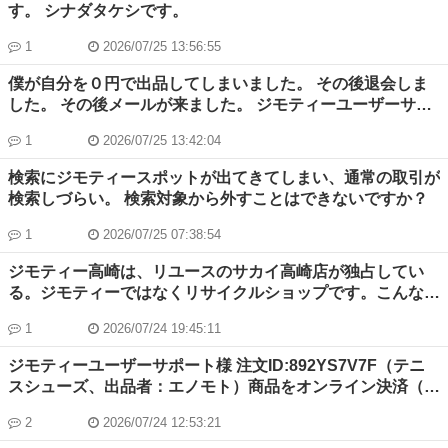
す。 シナダタケシです。
1
2026/07/25 13:56:55
僕が自分を０円で出品してしまいました。 その後退会しま
した。 その後メールが来ました。 ジモティーユーザーサポ
ートさんから マイナンバーと身分証明と871975と紙に書い
1
2026/07/25 13:42:04
て写真送ってくださいと書かれてました。
検索にジモティースポットが出てきてしまい、通常の取引が
検索しづらい。 検索対象から外すことはできないですか？
1
2026/07/25 07:38:54
ジモティー高崎は、リユースのサカイ高崎店が独占してい
る。ジモティーではなくリサイクルショップです。こんな状
態が正常でしょうか?
1
2026/07/24 19:45:11
ジモティーユーザーサポート様 注文ID:892YS7V7F（テニ
スシューズ、出品者：エノモト）商品をオンライン決済（ク
レジットカード決済）後、 既に他に販売済みのためという
2
2026/07/24 12:53:21
理由でキャンセルの連絡もらいました。 クレジット決済