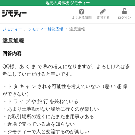
地元の掲示板 ジモティー
よくある質問
質問する
ログイン
ジモティー
ジモティー解決広場
違反通報
違反通報
回答内容
QQ様、あ く ま で 私の考えになりますが、よろしければ参
考にしていただけると幸いです。
・ド タ キ ャ ン される可能性を考えていない（悪 い 想 像
ができない）
・ド ラ イ ブ や 旅 行 を兼ねている
・あまり土地勘がない場所に行くのが楽しい
・お取引場所の近くにたまたま用事がある
・近場で売っている店を知らない
・ジモティーで人と交流するのが楽しい