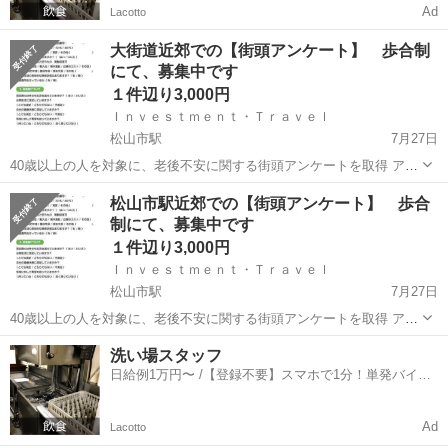
Ad
Lacotto
大街道近郊での【街頭アンケート】 歩合制
にて、募集中です
１件辺り3,000円
Ｉｎｖｅｓｔｍｅｎｔ・Ｔｒａｖｅｌ
松山市駅
7月27日
40歳以上の人を対象に、老後不安に関する街頭アンケートを取得 アン
ケートを記載頂いた後に、LINEへの登録・調査員コードの入力・送信
愛媛
松山市
松山市駅
その他
アンケート
松山市駅近郊での【街頭アンケート】 歩合
を実施 アンケートの回答及びLINE登録・調査員コードの入力・送信
制にて、募集中です
を、１件とカウ...
１件辺り3,000円
Ｉｎｖｅｓｔｍｅｎｔ・Ｔｒａｖｅｌ
松山市駅
7月27日
40歳以上の人を対象に、老後不安に関する街頭アンケートを取得 アン
ケートを記載頂いた後に、LINEへの登録・調査員コードの入力・送信
愛媛
松山市
松山市駅
その他
アンケート
洗い場スタッフ
を実施 アンケートの回答及びLINE登録・調査員コードの入力・送信
日給例1万円〜 /【登録不要】スマホで1分！単発バイト
を、１件とカウ...
一括検索✨
Ad
Lacotto