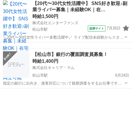
愛媛
松山市
松山市駅
ホールスタッフ
【20代〜30代女性活躍中】 SNS好き歓迎♪副
の状態で仕入れることで仕込みの負担を大幅に削減しています。 入社
業ライバー募集｜未経験OK｜在…
後は余計な工程に時間...
時給1,500円
株式会社エンターファンズ
7月26日
提携サイト
松山市駅
＼20代〜30代女性ライバー多数活躍中／ ライブ配信未経験からスター
トした方がほとんど！ SNSやコミュニケーションが好きな方であれば
愛媛
松山市
松山市駅
その他
経験は問いません。 【所属特典】 ・専属マネージャーによるサポート
【松山市】銀行の覆面調査員募集！
・未経験向け...
時給1,400円
株式会社キャリア・マム
松山市駅
6月24日
指定の銀行に出向き、接客対応について観察調査をするお仕事です。
調査前に研修を行いますので、はじめての方でも安心です！ ■調査期
愛媛
松山市
松山市駅
その他
覆面調査員
間 2022年7月19日(火)～ 8月1日(月)の平日 ※入店時間に制限があり
ま...