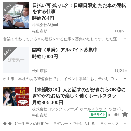
日払い可 残り1名！日曜日限定 ただ車の運転
をする仕事
時給764円
株式会社AQool
松山市駅
11月9日
営業でまわっている車の運転をする仕事を募集いたします。ただ運転
するだけですので簡単です。服装や身なりは自由です。営業中の間は
愛媛
松山市
松山市駅
その他
臨時（単発）アルバイト募集中
車で待っていただきます。その間も車で携帯などをつついて休憩して
時給1,000円
もらってかまいません。車を運転する以外...
松山市駅
1月29日
松山市に本社のある警備会社です。イベント事等にお手伝いしていた
だける人を募集しています。 男女不問。18歳以上（高校生不可）。フ
愛媛
松山市
松山市駅
その他
本社
【未経験OK】人と話すのが好きならOK◎に
リーター、学生さん大歓迎！！ まずは、面接の上、アルバイトの登録
ぎやかなお店で楽しく働くホールスタッ…
をしてください。各イベント事...
月給305,000円
株式会社ヨシックスフーズ_ホールスタッフ_や台ずし松山三番町 (正社員)
5月9日
提携サイト
松山市駅
◆ ◆ 【“一生モノの技術”を、最短ルートで手に入れる】 ヨシックスフ
ーズが運営する寿司居酒屋「や台ずし」では、 鮮魚の一部を加工済み