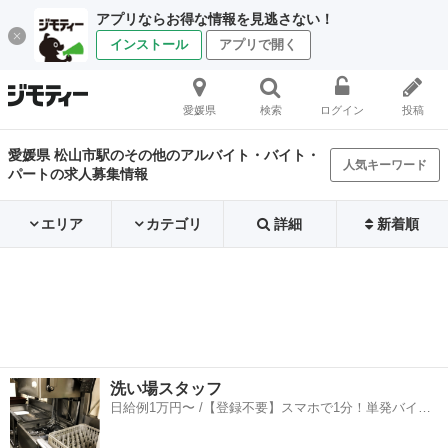
アプリならお得な情報を見逃さない！
インストール
アプリで開く
愛媛県
検索
ログイン
投稿
愛媛県 松山市駅のその他のアルバイト・バイト・
人気キーワード
パートの求人募集情報
エリア
カテゴリ
詳細
新着順
洗い場スタッフ
日給例1万円〜 /【登録不要】スマホで1分！単発バイト
一括検索✨