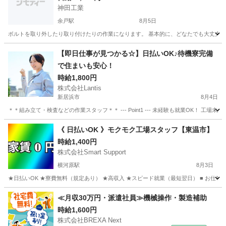
神田工業
余戸駅
8月5日
ボルトを取り外したり取り付けたりの作業になります。 基本的に、どなたでも大丈夫です。 
愛媛
松山市
余戸駅
工場
【即日仕事が見つかる☆】日払いOK♪待機寮完備
で住まいも安心！
時給1,800円
株式会社Lantis
新居浜市
8月4日
＊＊組み立て・検査などの作業スタッフ＊＊ --- Point1 --- 未経験も就業OK！
愛媛
新居浜市
工場
スタッフ
《 日払いOK 》モクモク工場スタッフ【東温市】
時給1,400円
株式会社Smart Support
横河原駅
8月3日
★日払いOK ★寮費無料（規定あり） ★高収入 ★スピード就業（最短翌日） ■ お仕事
愛媛
東温市
横河原駅
工場
スタッフ
≪月収30万円・派遣社員≫機械操作・製造補助
時給1,600円
株式会社BREXA Next