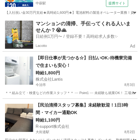
中萩駅
提携サイト
【入社祝い金30万円支給★高時給1,600円★】電池材料の製造オペレーター業務！資
愛媛
新居浜市
中萩駅
その他
マンションの清掃、手伝ってくれる人いま
せんか？😭🙏
日給例1万円〜 / 登録不要！高時給求人多数✨
Lacotto
Ad
【即日仕事が見つかる☆】日払いOK♪待機寮完備
で住まいも安心！
時給1,800円
株式会社Lantis
今治市
8月3日
＊＊組み立て・検査などの作業スタッフ＊＊ --- Point1 --- 未経験も就業OK！
愛媛
今治市
工場
スタッフ
【民泊清掃スタッフ募集】未経験歓迎！1日3時
間・マイカー通勤OK
時給1,100円
R-support株式会社
大街道駅
8月2日