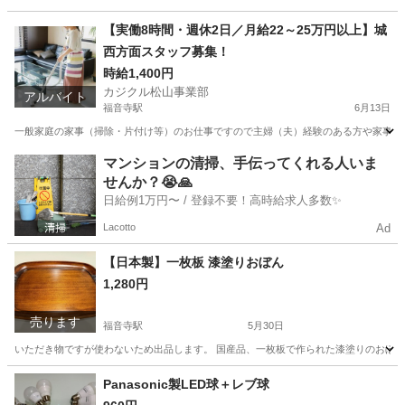
愛媛
松山市
福音寺駅
その他
突っ張り棒
【実働8時間・週休2日／月給22～25万円以上】城
西方面スタッフ募集！
時給1,400円
カジクル松山事業部
アルバイト
福音寺駅
6月13日
一般家庭の家事（掃除・片付け等）のお仕事ですので主婦（夫）経験のある方や家事が得意
愛媛
松山市
福音寺駅
その他
時給
マンションの清掃、手伝ってくれる人いま
せんか？😭🙏
日給例1万円〜 / 登録不要！高時給求人多数✨
Lacotto
Ad
【日本製】一枚板 漆塗りおぼん
1,280円
売ります
福音寺駅
5月30日
いただき物ですが使わないため出品します。 国産品、一枚板で作られた漆塗りのおぼんで
愛媛
松山市
福音寺駅
その他
おぼん
Panasonic製LED球＋レブ球