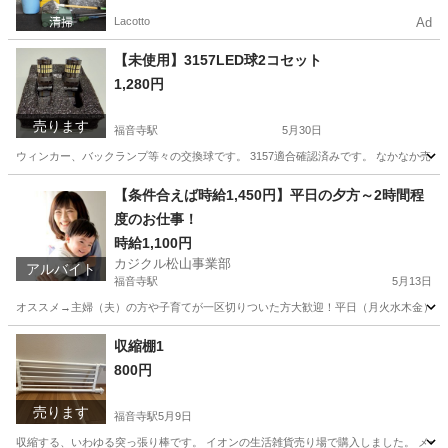
Lacotto
Ad
【未使用】3157LED球2コセット
1,280円
売ります
福音寺駅
5月30日
ウィンカー、バックランプ等々の交換球です。 3157適合確認済みです。 なかなか売っ
愛媛
松山市
福音寺駅
外装、車外用品
LED
【条件合えば時給1,450円】平日の夕方～2時間程
度のお仕事！
時給1,100円
カジクル松山事業部
アルバイト
福音寺駅
5月13日
オススメ→主婦（夫）の方や子育てが一区切りついた方大歓迎！平日（月火水木金）で週1
愛媛
松山市
福音寺駅
ベビーシッター
時給
収縮棚1
800円
売ります
福音寺駅
5月9日
収縮する、いわゆる突っ張り棒です。 イオンの生活雑貨売り場で購入しました。 メーカ