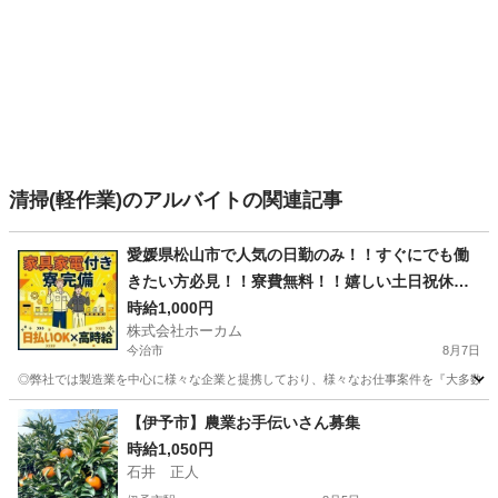
清掃(軽作業)のアルバイトの関連記事
愛媛県松山市で人気の日勤のみ！！すぐにでも働
きたい方必見！！寮費無料！！嬉しい土日祝休
み！！
時給1,000円
株式会社ホーカム
今治市
8月7日
◎弊社では製造業を中心に様々な企業と提携しており、様々なお仕事案件を『大多数』取り
愛媛
今治市
軽作業
無料
【伊予市】農業お手伝いさん募集
時給1,050円
石井 正人