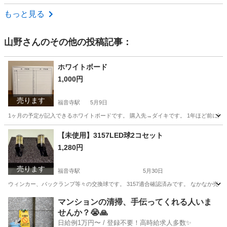
愛媛
新居浜市
中萩駅
その他
もっと見る
山野
さんのその他の投稿記事：
ホワイトボード
1,000円
売ります
福音寺駅
5月9日
1ヶ月の予定が記入できるホワイトボードです。 購入先→ダイキです。 1年ほど前に購入
愛媛
松山市
福音寺駅
その他
ダイキ
【未使用】3157LED球2コセット
1,280円
売ります
福音寺駅
5月30日
ウィンカー、バックランプ等々の交換球です。 3157適合確認済みです。 なかなか売っ
愛媛
松山市
福音寺駅
外装、車外用品
LED
マンションの清掃、手伝ってくれる人いま
せんか？😭🙏
日給例1万円〜 / 登録不要！高時給求人多数✨