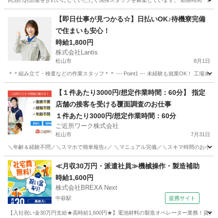
民泊のお部屋をきれいにしていただく清掃スタッフを募集しています。 勤務時間 * 10:00～15:00
愛媛
松山市
大街道駅
清掃
【即日仕事が見つかる☆】日払いOK♪待機寮完備
で住まいも安心！
時給1,800円
株式会社Lantis
松山市
8月1日
＊＊組み立て・検査などの作業スタッフ＊＊ --- Point1 --- 未経験も就業OK！
愛媛
松山市
工場
スタッフ
【１件あたり3000円/想定作業時間：60分】 指定
店舗の接客を受ける覆面調査のお仕事
１件あたり3000円/想定作業時間：60分
ご近所ワーク株式会社
松山市
7月31日
＼年齢＆経験不問／＼スマホで簡単報告♪／ ＼マニュアル完備／＼スキマ時間のお小遣い
愛媛
松山市
その他
≪月収30万円・派遣社員≫機械操作・製造補助
時給1,600円
株式会社BREXA Next
中萩駅
提携サイト
【入社祝い金30万円支給★高時給1,600円★】電池材料の製造オペレーター業務！資