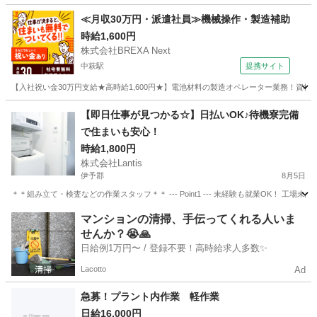
愛媛
松山市
その他
客室
≪月収30万円・派遣社員≫機械操作・製造補助
時給1,600円
株式会社BREXA Next
中萩駅
提携サイト
【入社祝い金30万円支給★高時給1,600円★】電池材料の製造オペレーター業務！資
愛媛
新居浜市
中萩駅
その他
【即日仕事が見つかる☆】日払いOK♪待機寮完備
で住まいも安心！
時給1,800円
株式会社Lantis
伊予郡
8月5日
＊＊組み立て・検査などの作業スタッフ＊＊ --- Point1 --- 未経験も就業OK！
愛媛
伊予郡
工場
スタッフ
マンションの清掃、手伝ってくれる人いま
せんか？😭🙏
日給例1万円〜 / 登録不要！高時給求人多数✨
Lacotto
Ad
急募！プラント内作業 軽作業
日給16,000円