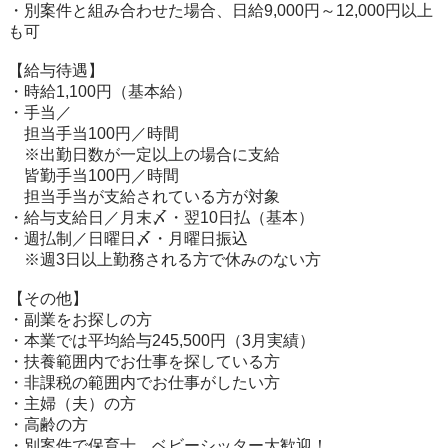
・別案件と組み合わせた場合、日給9,000円～12,000円以上
も可

【給与待遇】

・時給1,100円（基本給）

・手当／

　担当手当100円／時間

　※出勤日数が一定以上の場合に支給

　皆勤手当100円／時間

　担当手当が支給されている方が対象

・給与支給日／月末〆・翌10日払（基本）

・週払制／日曜日〆・月曜日振込

　※週3日以上勤務される方で休みのない方

【その他】

・副業をお探しの方

・本業では平均給与245,500円（3月実績）

・扶養範囲内でお仕事を探している方

・非課税の範囲内でお仕事がしたい方

・主婦（夫）の方

・高齢の方

・別案件で保育士、ベビーシッター大歓迎！
