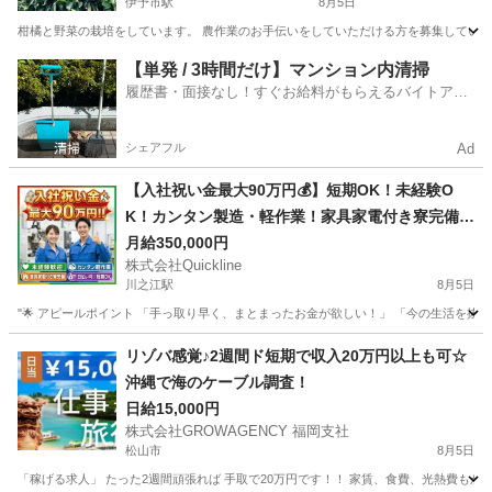
伊予市駅
8月5日
柑橘と野菜の栽培をしています。 農作業のお手伝いをしていただける方を募集しています
愛媛
伊予市
伊予市駅
農業
お手伝いさん
【単発 / 3時間だけ】マンション内清掃
履歴書・面接なし！すぐお給料がもらえるバイトアプ
リ
シェアフル
Ad
【入社祝い金最大90万円💰】短期OK！未経験O
K！カンタン製造・軽作業！家具家電付き寮完備
🏠
月給350,000円
株式会社Quickline
川之江駅
8月5日
"🌟 アピールポイント 「手っ取り早く、まとまったお金が欲しい！」 「今の生活を抜け
愛媛
松山市
川之江駅
工場
時給
リゾバ感覚♪2週間ド短期で収入20万円以上も可☆
沖縄で海のケーブル調査！
日給15,000円
株式会社GROWAGENCY 福岡支社
松山市
8月5日
「稼げる求人」 たった2週間頑張れば 手取で20万円です！！ 家賃、食費、光熱費もかか