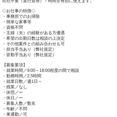
出社不要（直行直帰）！時間を有効に使えます。

◇お仕事の特徴◇

・事務所でのお掃除

・簡単な家事等

・資格不問

・主婦（夫）の経験がある方優遇

・希望の出勤日数は相談の上決定

・その他案件との組み合わせも可

・担当手当あり（弊社規定）

・皆勤手当あり（弊社規定）

【募集要項】

・就業時間／9:00～18:00程度の間で相談

・勤務時間／2.5時間

・就業日数／週1日～

・残業／なし

・休憩／ー

・休日／ー

・募集人数／数名

・年齢／不問

・車通勤／可
