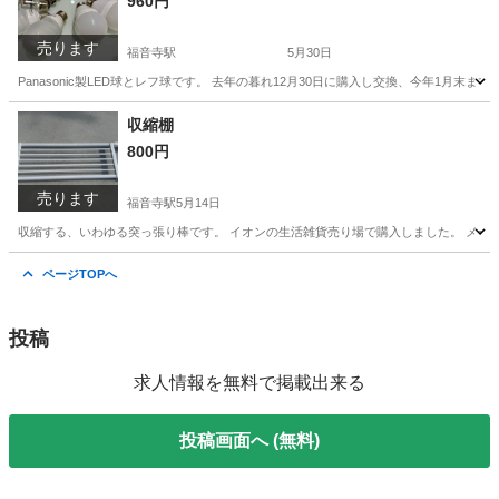
960円
売ります
福音寺駅
5月30日
Panasonic製LED球とレフ球です。 去年の暮れ12月30日に購入し交換、今年1月末
愛媛
松山市
福音寺駅
その他
LED
収縮棚
800円
売ります
福音寺駅
5月14日
収縮する、いわゆる突っ張り棒です。 イオンの生活雑貨売り場で購入しました。 メーカ
愛媛
松山市
福音寺駅
その他
突っ張り棒
ページTOPへ
投稿
求人情報を無料で掲載出来る
投稿画面へ (無料)