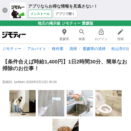
アプリならお得な情報を見逃さない！
インストール
アプリで開く
地元の掲示板 ジモティー 愛媛版
愛媛県
検索
ログイン
投稿
ジモティー
アルバイト
軽作業
清掃
愛媛県の清掃
松山市の清
【条件合えば時給1,400円】1日2時間30分、簡単なお
掃除のお仕事！
投稿ID: 1p49dm
2026年5月13日 05:00