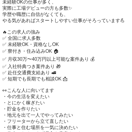
未経験OKの仕事が多く、

実際に工場デビューの方も多数✨

学歴や職歴に自信がなくても、

やる気があればスタートしやすい仕事がそろっています💪

🔥この求人の強み

✅ 全国に求人多数

✅ 未経験OK・資格なしOK

✅ 寮付き・住み込みOK 🏠

✅ 月収30万〜40万円以上可能な案件あり 💰

✅ 入社特典つき案件あり 🎁

✅ 赴任交通費支給あり 🚅

✅ 短期でも長期でも相談OK 📩

👀こんな人に向いてます

・今の生活を変えたい

・とにかく稼ぎたい

・貯金を作りたい

・地元を出て一人でやってみたい

・フリーターから立て直したい

・仕事と住む場所を一気に決めたい
