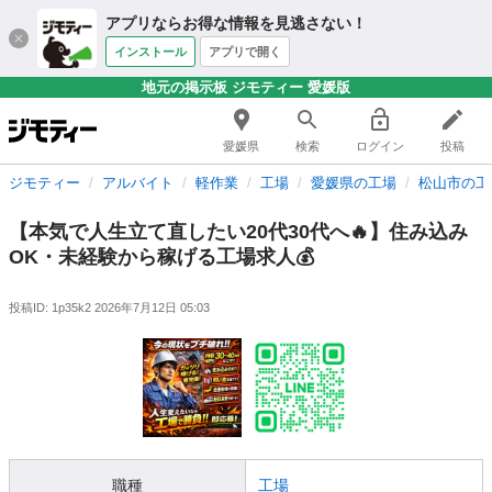
アプリならお得な情報を見逃さない！
インストール
アプリで開く
地元の掲示板 ジモティー 愛媛版
愛媛県
検索
ログイン
投稿
ジモティー
アルバイト
軽作業
工場
愛媛県の工場
松山市の工
【本気で人生立て直したい20代30代へ🔥】住み込み
OK・未経験から稼げる工場求人💰
投稿ID: 1p35k2
2026年7月12日 05:03
職種
工場