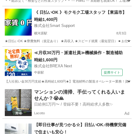
＊＊組み立て・検査などの作業スタッフ＊＊ --- Point1 --- 未経験も就業OK！
愛媛
新居浜市
工場
スタッフ
《 日払いOK 》モクモク工場スタッフ【東温市】
時給1,400円
株式会社Smart Support
横河原駅
8月3日
★日払いOK ★寮費無料（規定あり） ★高収入 ★スピード就業（最短翌日） ■ お仕事
愛媛
東温市
横河原駅
工場
スタッフ
≪月収30万円・派遣社員≫機械操作・製造補助
時給1,600円
株式会社BREXA Next
中萩駅
提携サイト
【入社祝い金30万円支給★高時給1,600円★】電池材料の製造オペレーター業務！資
愛媛
新居浜市
中萩駅
その他
マンションの清掃、手伝ってくれる人いま
せんか？😭🙏
日給例1万円〜 / 登録不要！高時給求人多数✨
Lacotto
Ad
【即日仕事が見つかる☆】日払いOK♪待機寮完備
で住まいも安心！