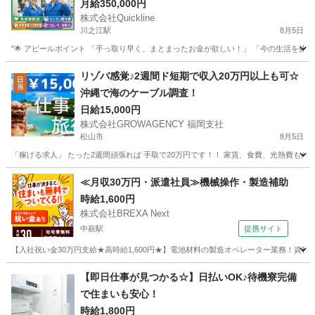
🏠
月給350,000円
株式会社Quickline
川之江駅
8月5日
"🌟 アピールポイント 「手っ取り早く、まとまったお金が欲しい！」 「今の生活を抜け
愛媛
松山市
川之江駅
工場
時給
リゾバ感覚♪2週間ド短期で収入20万円以上も可☆
沖縄で海のケーブル調査！
日給15,000円
株式会社GROWAGENCY 福岡支社
松山市
8月5日
「稼げる求人」 たった2週間頑張れば 手取で20万円です！！ 家賃、食費、光熱費もかか
愛媛
松山市
その他
客室
≪月収30万円・派遣社員≫機械操作・製造補助
時給1,600円
株式会社BREXA Next
中萩駅
提携サイト
【入社祝い金30万円支給★高時給1,600円★】電池材料の製造オペレーター業務！資
愛媛
新居浜市
中萩駅
その他
【即日仕事が見つかる☆】日払いOK♪待機寮完備
で住まいも安心！
時給1,800円