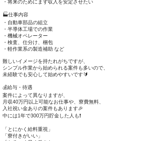
・将来のためにまず収入を安定させたい

🏭仕事内容

・自動車部品の組立

・半導体工場での作業

・機械オペレーター

・検査、仕分け、梱包

・軽作業系の製造補助 など

難しいイメージを持たれがちですが、

シンプル作業から始められる案件も多いので、

未経験でも安心して始めやすいです🔰

💰給与・待遇

案件によって異なりますが、

月収40万円以上可能なお仕事や、寮費無料、

入社祝い金ありの案件もあります🎉

中には1年で300万円貯金した人も❗️

「とにかく給料重視」

「寮付きがいい」
