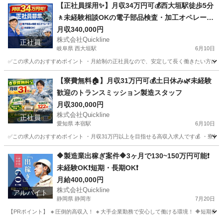
石川
金沢市
津幡駅
工場
個室
【正社員採用✨】月収34万円可💰西大垣駅徒歩5分
🚶未経験相談OKの電子部品検査・加工オペレータ
ースタッフ｜岐阜県大垣市
月収340,000円
株式会社Quickline
正社員
岐阜県 西大垣駅
6月10日
✅この求人のおすすめポイント ・月給制の正社員なので、安定して長く働きたい方にぴった
岐阜
大垣市
西大垣駅
機械
【寮費無料🏠】月収31万円可💰土日休み🌿未経験
歓迎のトランスミッション製造スタッフ
月収300,000円
株式会社Quickline
正社員
愛知県 本宿駅
6月10日
✅この求人のおすすめポイント ・月収31万円以上を目指せる高収入求人です💰 ・寮費無
愛知
岡崎市
本宿駅
機械
🔶製造業出稼ぎ案件🔶3ヶ月で130~150万円可能❗️
未経験OK❗️短期・長期OK❗️
月給400,000円
株式会社Quickline
アルバイト
静岡県 静岡市
7月20日
【PRポイント】 🔸圧倒的高収入！ 🔸大手企業勤務で安心して働ける環境！ 🔶短期長期