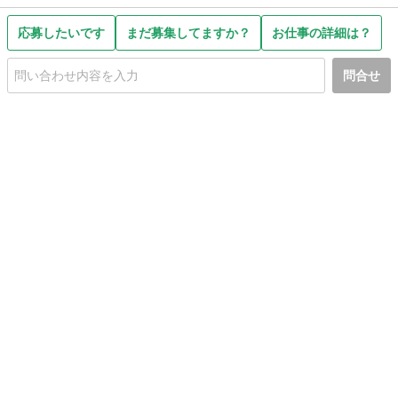
応募したいです
まだ募集してますか？
お仕事の詳細は？
問合せ
初めての方へ
利用規約
プライバシーポリシー
プライバシー・ステートメント
健全化に資する運用方針
お問い合わせ
運営会社
サイトマップ
ご利用ガイド
フリーワードで探す
PC版で表示
都道府県選択
特定商取引法の表示
利用者情報の外部送信について