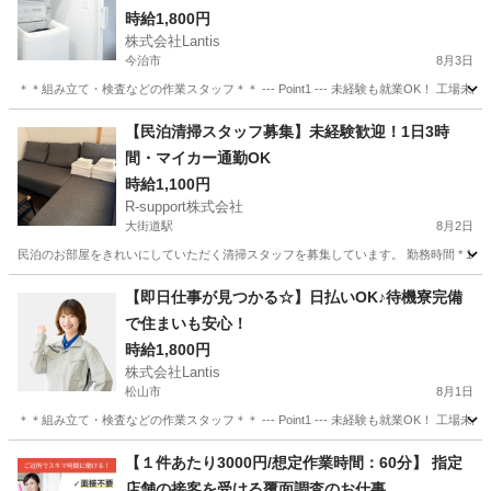
時給1,800円
株式会社Lantis
今治市
8月3日
＊＊組み立て・検査などの作業スタッフ＊＊ --- Point1 --- 未経験も就業OK！
愛媛
今治市
工場
スタッフ
【民泊清掃スタッフ募集】未経験歓迎！1日3時
間・マイカー通勤OK
時給1,100円
R-support株式会社
大街道駅
8月2日
民泊のお部屋をきれいにしていただく清掃スタッフを募集しています。 勤務時間 * 10:00～15:00
愛媛
松山市
大街道駅
清掃
【即日仕事が見つかる☆】日払いOK♪待機寮完備
で住まいも安心！
時給1,800円
株式会社Lantis
松山市
8月1日
＊＊組み立て・検査などの作業スタッフ＊＊ --- Point1 --- 未経験も就業OK！
愛媛
松山市
工場
スタッフ
【１件あたり3000円/想定作業時間：60分】 指定
店舗の接客を受ける覆面調査のお仕事