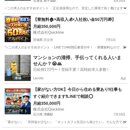
北海道 南千歳駅
6月10日
✅この求人のおすすめポイント ・正社員採用なので、安定した環境で長く働けます✨ ・月収2
北海道
千歳市
南千歳駅
半導体
業務
【寮無料🏠×高収入💰×入社祝い金50万円🎁】
月給350,000円
株式会社Quickline
アルバイト
茨城県 日立市
7月1日
"✅この求人のおすすめポイント ・LINEで24時間応募受付中！ ・寮費無料なので、固定
茨城
日立市
工場
無料
マンションの清掃、手伝ってくれる人いま
せんか？😭🙏
日給例1万円〜 / 登録不要！高時給求人多数✨
Lacotto
Ad
【家がない方OK】今日から住める寮あり❗️仕事も
すぐ紹介できます❗️LINEで相談⭕️
月給350,000円
株式会社Quickline
アルバイト
石川県 津幡駅
7月15日
「家がない」 「所持金が少ない」 「ネットカフェ生活から抜けたい」 そんな方でも大丈夫で