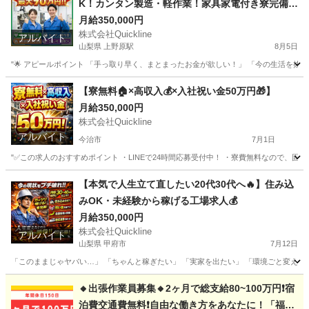
K！カンタン製造・軽作業！家具家電付き寮完備
🏠
月給350,000円
株式会社Quickline
アルバイト
山梨県 上野原駅
8月5日
"🌟 アピールポイント 「手っ取り早く、まとまったお金が欲しい！」 「今の生活を抜け
山梨
甲府市
上野原駅
工場
時給
【寮無料🏠×高収入💰×入社祝い金50万円🎁】
月給350,000円
株式会社Quickline
アルバイト
今治市
7月1日
"✅この求人のおすすめポイント ・LINEで24時間応募受付中！ ・寮費無料なので、固定
愛媛
今治市
工場
無料
【本気で人生立て直したい20代30代へ🔥】住み込
みOK・未経験から稼げる工場求人💰
月給350,000円
株式会社Quickline
アルバイト
山梨県 甲府市
7月12日
「このままじゃヤバい…」 「ちゃんと稼ぎたい」 「実家を出たい」 「環境ごと変えたい」 
山梨
甲府市
工場
住み込み
🔸出張作業員募集🔸2ヶ月で総支給80~100万円❗️宿
泊費交通費無料❗️自由な働き方をあなたに！「福