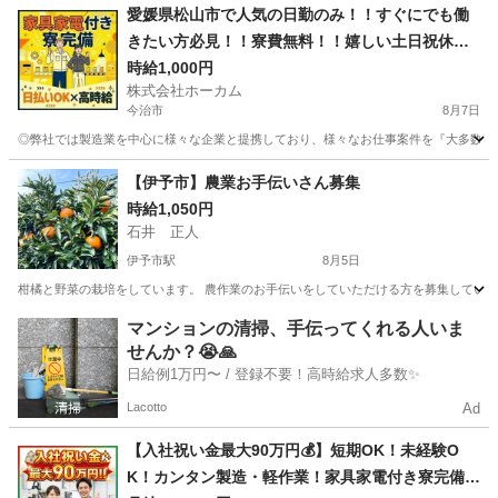
愛媛県松山市で人気の日勤のみ！！すぐにでも働
きたい方必見！！寮費無料！！嬉しい土日祝休
み！！
時給1,000円
株式会社ホーカム
今治市
8月7日
◎弊社では製造業を中心に様々な企業と提携しており、様々なお仕事案件を『大多数』取り
愛媛
今治市
軽作業
無料
【伊予市】農業お手伝いさん募集
時給1,050円
石井 正人
伊予市駅
8月5日
柑橘と野菜の栽培をしています。 農作業のお手伝いをしていただける方を募集しています
愛媛
伊予市
伊予市駅
農業
お手伝いさん
マンションの清掃、手伝ってくれる人いま
せんか？😭🙏
日給例1万円〜 / 登録不要！高時給求人多数✨
Lacotto
Ad
【入社祝い金最大90万円💰】短期OK！未経験O
K！カンタン製造・軽作業！家具家電付き寮完備