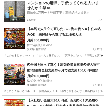
静岡
静岡市
工場
短期
マンションの清掃、手伝ってくれる人いま
せんか？😭🙏
日給例1万円〜 / 登録不要！高時給求人多数✨
Lacotto
Ad
【本気で人生立て直したい20代30代へ🔥】住み込
みOK・未経験から稼げる工場求人💰
月給350,000円
株式会社Quickline
アルバイト
愛知県 名古屋駅
7月12日
「このままじゃヤバい…」 「ちゃんと稼ぎたい」 「実家を出たい」 「環境ごと変えたい」 
愛知
名古屋市
名古屋駅
工場
住み込み
🌏全国を回って稼ぐ！出張作業員募集🌏即入寮可
能❗️宿泊費全額支給❗️3ヶ月で総支給150万円可能❗️
月給400,000円
株式会社Quickline
アルバイト
和歌山県 新宮駅
7月30日
💰とにかく稼げる仕事！ 🔶 圧倒的高収入！ 🔶 出張先が変わるたび【10万円以上】支給！
和歌山
和歌山市
新宮駅
工場
出張先
【入社祝い金最大90万円💰】短期OK！未経験O