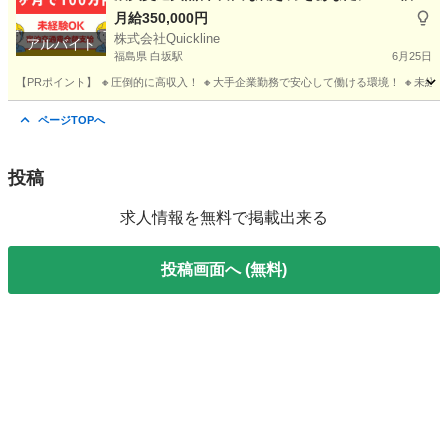
島」
月給350,000円
株式会社Quickline
アルバイト
福島県 白坂駅
6月25日
【PRポイント】 🔸圧倒的に高収入！ 🔸大手企業勤務で安心して働ける環境！ 🔸未経験歓
福島
福島市
白坂駅
工場
無料
ページTOPへ
投稿
求人情報を無料で掲載出来る
投稿画面へ (無料)