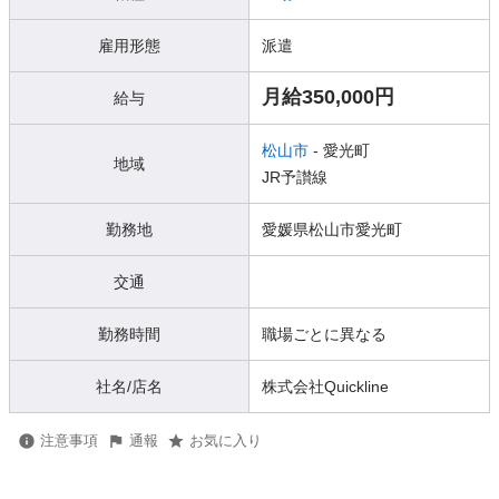
雇用形態
派遣
月給350,000円
給与
松山市
- 愛光町
地域
JR予讃線
勤務地
愛媛県松山市愛光町
交通
勤務時間
職場ごとに異なる
社名/店名
株式会社Quickline
注意事項
通報
お気に入り