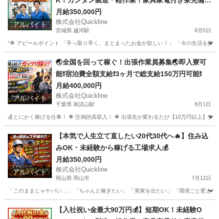
K！カンタン製造・軽作業！家具家電付き寮完備
🏠
月給350,000円
株式会社Quickline
アルバイト
宮城県 越河駅
8月5日
"🌟 アピールポイント 「手っ取り早く、まとまったお金が欲しい！」 「今の生活を抜け
宮城
仙台市
越河駅
工場
時給
🌏全国を回って稼ぐ！出張作業員募集🌏即入寮可
能❗️宿泊費全額支給❗️3ヶ月で総支給150万円可能❗️
月給400,000円
株式会社Quickline
アルバイト
千葉県 南流山駅
8月1日
💰とにかく稼げる仕事！ 🔶 圧倒的高収入！ 🔶 出張先が変わるたび【10万円以上】支給！
千葉
千葉市
南流山駅
工場
出張先
【本気で人生立て直したい20代30代へ🔥】住み込
みOK・未経験から稼げる工場求人💰
月給350,000円
株式会社Quickline
アルバイト
岡山県 岡山市
7月12日
「このままじゃヤバい…」 「ちゃんと稼ぎたい」 「実家を出たい」 「環境ごと変えたい」 
岡山
岡山市
工場
住み込み
【入社祝い金最大90万円💰】短期OK！未経験O