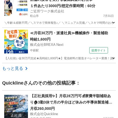
１件あたり3000円/想定作業時間：60分
ご近所ワーク株式会社
松山市
7月31日
＼年齢＆経験不問／＼スマホで簡単報告♪／ ＼マニュアル完備／＼スキマ時間のお小遣い
愛媛
松山市
その他
≪月収30万円・派遣社員≫機械操作・製造補助
時給1,600円
株式会社BREXA Next
中萩駅
提携サイト
【入社祝い金30万円支給★高時給1,600円★】電池材料の製造オペレーター業務！資
愛媛
新居浜市
中萩駅
その他
もっと見る
Quickline
さんのその他の投稿記事：
【正社員採用✨】月収28万円可💰寮費半額補助あ
り🏠3勤3休で月の半分ほど休みの半導体製造補
助・保全スタッフ
月収260,000円
株式会社Quickline
正社員