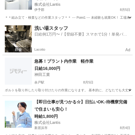
株式会社Lantis
伊予郡
8月5日
＊＊組み立て・検査などの作業スタッフ＊＊ --- Point1 --- 未経験も就業OK！
愛媛
伊予郡
工場
スタッフ
洗い場スタッフ
日給例1万円〜 /【登録不要】スマホで1分！単発バイ
ト一括検索✨
Lacotto
Ad
急募！プラント内作業 軽作業
日給16,000円
神田工業
余戸駅
8月5日
ボルトを取り外したり取り付けたりの作業になります。 基本的に、どなたでも大丈夫です。 
愛媛
松山市
余戸駅
工場
【即日仕事が見つかる☆】日払いOK♪待機寮完備
で住まいも安心！
時給1,800円
株式会社Lantis
新居浜市
8月4日