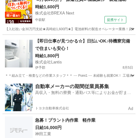
時給1,600円
株式会社BREXA Next
中萩駅
提携サイト
【入社祝い金30万円支給★高時給1,600円★】電池材料の製造オペレーター業務！資
愛媛
新居浜市
中萩駅
その他
【即日仕事が見つかる☆】日払いOK♪待機寮完備
で住まいも安心！
時給1,800円
株式会社Lantis
伊予郡
8月5日
＊＊組み立て・検査などの作業スタッフ＊＊ --- Point1 --- 未経験も就業OK！
愛媛
伊予郡
工場
スタッフ
自動車メーカーの期間従業員募集
高収入・無料の寮費・通勤バス等によりお金が貯まり
やすい環境
トヨタ自動車株式会社
Ad
急募！プラント内作業 軽作業
日給16,000円
神田工業