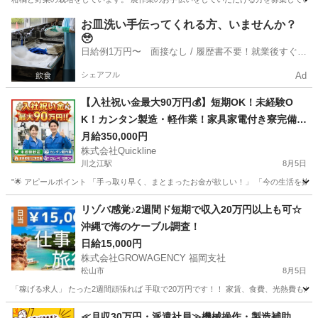
愛媛
伊予市
伊予市駅
農業
お手伝いさん
お皿洗い手伝ってくれる方、いませんか？
🥹
日給例1万円〜 面接なし / 履歴書不要！就業後すぐに
お給料がもらえる✨
シェアフル
Ad
【入社祝い金最大90万円💰】短期OK！未経験O
K！カンタン製造・軽作業！家具家電付き寮完備
🏠
月給350,000円
株式会社Quickline
川之江駅
8月5日
"🌟 アピールポイント 「手っ取り早く、まとまったお金が欲しい！」 「今の生活を抜け
愛媛
松山市
川之江駅
工場
時給
リゾバ感覚♪2週間ド短期で収入20万円以上も可☆
沖縄で海のケーブル調査！
日給15,000円
株式会社GROWAGENCY 福岡支社
松山市
8月5日
「稼げる求人」 たった2週間頑張れば 手取で20万円です！！ 家賃、食費、光熱費もかか
愛媛
松山市
その他
客室
≪月収30万円・派遣社員≫機械操作・製造補助