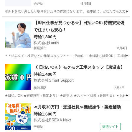
余戸駅
8月5日
ボルトを取り外したり取り付けたりの作業になります。 基本的に、どなたでも大丈夫です。 
愛媛
松山市
余戸駅
工場
【即日仕事が見つかる☆】日払いOK♪待機寮完備
で住まいも安心！
時給1,800円
株式会社Lantis
新居浜市
8月4日
＊＊組み立て・検査などの作業スタッフ＊＊ --- Point1 --- 未経験も就業OK！
愛媛
新居浜市
工場
スタッフ
《 日払いOK 》モクモク工場スタッフ【東温市】
時給1,400円
株式会社Smart Support
横河原駅
8月3日
★日払いOK ★寮費無料（規定あり） ★高収入 ★スピード就業（最短翌日） ■ お仕事
愛媛
東温市
横河原駅
工場
スタッフ
≪月収30万円・派遣社員≫機械操作・製造補助
時給1,600円
株式会社BREXA Next
中萩駅
提携サイト