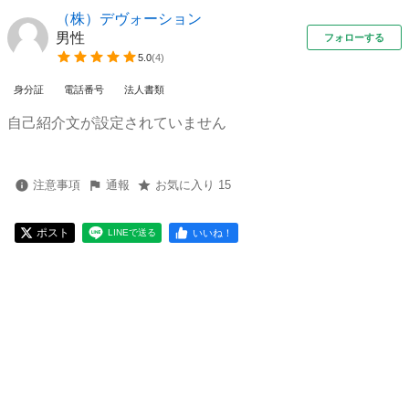
（株）デヴォーション
男性
フォローする
5.0
(
4
)
身分証
電話番号
法人書類
自己紹介文が設定されていません
注意事項
通報
お気に入り 15
ポスト
いいね！
LINEで送る