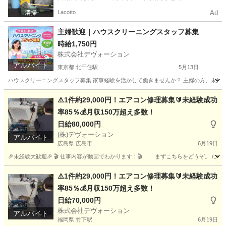
Lacotto
Ad
主婦歓迎｜ハウスクリーニングスタッフ募集
時給1,750円
株式会社デヴォーション
アルバイト
東京都 北千住駅
5月13日
ハウスクリーニングスタッフ募集 家事経験を活かして働きませんか？ 主婦の方、未経験
東京
足立区
北千住駅
清掃
⚠️1件約29,000円！エアコン修理募集🔰未経験成功
率85％💰月収150万超え多数！
日給80,000円
(株)デヴォーション
アルバイト
広島県 広島市
6月19日
🎉未経験大歓迎🎉 🎬 仕事内容が動画でわかります！🎬 まずこちらをどうぞ。 👉 https://www.y
広島
広島市
軽作業
スタッフ
⚠️1件約29,000円！エアコン修理募集🔰未経験成功
率85％💰月収150万超え多数！
日給70,000円
株式会社デヴォーション
アルバイト
福岡県 竹下駅
6月19日