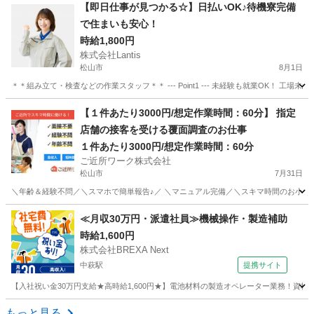
愛媛
松山市
大街道駅
清掃
【即日仕事が見つかる☆】日払いOK♪待機寮完備
で住まいも安心！
時給1,800円
株式会社Lantis
松山市
8月1日
＊＊組み立て・検査などの作業スタッフ＊＊ --- Point1 --- 未経験も就業OK！
愛媛
松山市
工場
スタッフ
【１件あたり3000円/想定作業時間：60分】 指定
店舗の接客を受ける覆面調査のお仕事
１件あたり3000円/想定作業時間：60分
ご近所ワーク株式会社
松山市
7月31日
＼年齢＆経験不問／＼スマホで簡単報告♪／ ＼マニュアル完備／＼スキマ時間のお小遣い
愛媛
松山市
その他
≪月収30万円・派遣社員≫機械操作・製造補助
時給1,600円
株式会社BREXA Next
中萩駅
提携サイト
【入社祝い金30万円支給★高時給1,600円★】電池材料の製造オペレーター業務！資
愛媛
新居浜市
中萩駅
その他
もっと見る