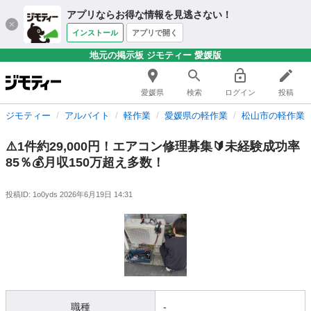
アプリならお得な情報を見逃さない！
インストール
アプリで開く
地元の掲示板 ジモティー 愛媛版
愛媛県
検索
ログイン
投稿
ジモティー
アルバイト
軽作業
愛媛県の軽作業
松山市の軽作業
⚠️1件約29,000円！エアコン修理募集🔰未経験成功率
85％💰月収150万超え多数！
投稿ID: 1o0yds
2026年6月19日 14:31
職種
-