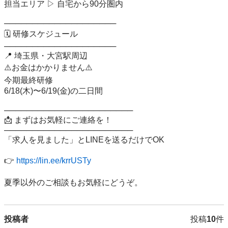
担当エリア ▷ 自宅から90分圏内 

──────────────────── 

🗓 研修スケジュール 

──────────────────── 

📍 埼玉県・大宮駅周辺 

⚠️お金はかかりません⚠️

今期最終研修

6/18(木)〜6/19(金)の二日間

─────────────────────── 

📩 まずはお気軽にご連絡を！ 

─────────────────────── 

「求人を見ました」とLINEを送るだけでOK 

👉 
https://lin.ee/krrUSTy
夏季以外のご相談もお気軽にどうぞ。
投稿者
投稿
10
件