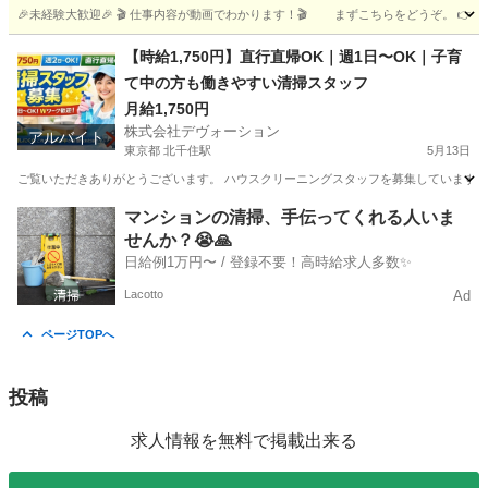
🎉未経験大歓迎🎉 🎬 仕事内容が動画でわかります！🎬 まずこちらをどうぞ。 👉 https://www.y
福岡
福岡市
竹下駅
軽作業
スタッフ
【時給1,750円】直行直帰OK｜週1日〜OK｜子育
て中の方も働きやすい清掃スタッフ
月給1,750円
株式会社デヴォーション
アルバイト
東京都 北千住駅
5月13日
ご覧いただきありがとうございます。 ハウスクリーニングスタッフを募集しています。 
東京
足立区
北千住駅
清掃
時給
マンションの清掃、手伝ってくれる人いま
せんか？😭🙏
日給例1万円〜 / 登録不要！高時給求人多数✨
Lacotto
Ad
ページTOPへ
投稿
求人情報を無料で掲載出来る