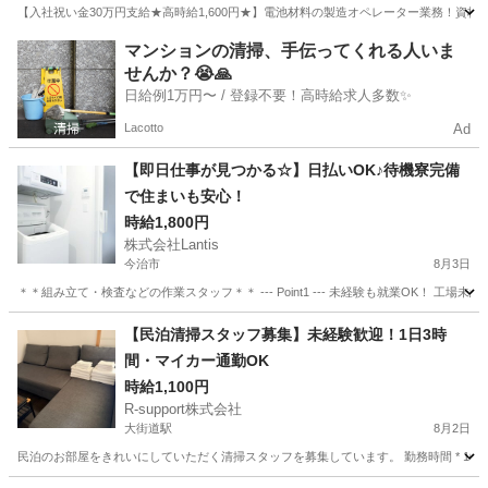
【入社祝い金30万円支給★高時給1,600円★】電池材料の製造オペレーター業務！資
愛媛
新居浜市
中萩駅
その他
マンションの清掃、手伝ってくれる人いま
せんか？😭🙏
日給例1万円〜 / 登録不要！高時給求人多数✨
Lacotto
Ad
【即日仕事が見つかる☆】日払いOK♪待機寮完備
で住まいも安心！
時給1,800円
株式会社Lantis
今治市
8月3日
＊＊組み立て・検査などの作業スタッフ＊＊ --- Point1 --- 未経験も就業OK！
愛媛
今治市
工場
スタッフ
【民泊清掃スタッフ募集】未経験歓迎！1日3時
間・マイカー通勤OK
時給1,100円
R-support株式会社
大街道駅
8月2日
民泊のお部屋をきれいにしていただく清掃スタッフを募集しています。 勤務時間 * 10:00～15:00