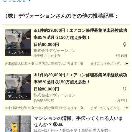
（株）デヴォーション
さんのその他の投稿記事：
⚠️1件約29,000円！エアコン修理募集🔰未経験成功
率85％💰月収150万超え多数！
日給80,000円
株式会社デヴォーション
アルバイト
埼玉県 さいたま市
6月19日
🎉未経験大歓迎🎉 🎬 仕事内容が動画でわかります！🎬 まずこちらをどうぞ。 👉 https://www.y
埼玉
さいたま市
軽作業
スタッフ
⚠️1件約29,000円！エアコン修理募集🔰未経験成功
率85％💰月収150万超え多数！
日給80,000円
株式会社デヴォーション
アルバイト
長崎県 桜町駅
6月19日
🎉未経験大歓迎🎉 🎬 仕事内容が動画でわかります！🎬 まずこちらをどうぞ。 👉 https://www.y
長崎
長崎市
桜町駅
軽作業
スタッフ
マンションの清掃、手伝ってくれる人いま
せんか？😭🙏
日給例1万円〜 / 登録不要！高時給求人多数✨