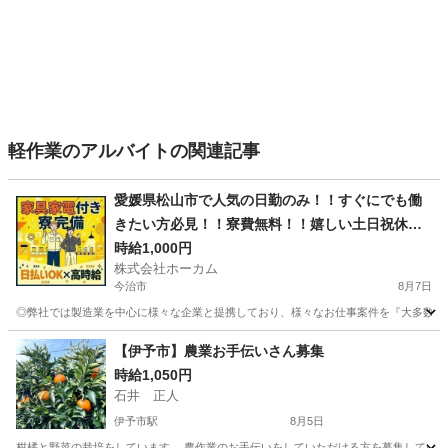
軽作業のアルバイトの関連記事
愛媛県松山市で人気の日勤のみ！！すぐにでも働
きたい方必見！！寮費無料！！嬉しい土日祝休
み！！
時給1,000円
株式会社ホーカム
今治市
8月7日
◎弊社では製造業を中心に様々な企業と提携しており、様々なお仕事案件を『大多数』取り
愛媛
今治市
軽作業
無料
【伊予市】農業お手伝いさん募集
時給1,050円
石井 正人
伊予市駅
8月5日
柑橘と野菜の栽培をしています。 農作業のお手伝いをしていただける方を募集しています