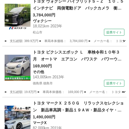
トヨタ ヴォクシー ハイブリッドＳ－Ｚ １０．５
インチナビ 両側電動ドア バックカメラ 衝突
被害軽減システム ハーフレザーシート ドラレ
3,784,000円
ヴォクシー
コ スマートキー ＬＥＤヘッド ビルトインＥ
18,021km 2023年
ＴＣ 純正１７インチアルミ オートハイビー
松山市
提携サイト
ム 車線逸警報装置 （検8.10）
■ 支払総額: 389.9万円 ■ 車両本体価格： 3,784,000 円 ■ メーカー名
愛媛
松山市
ヴォクシー
トヨタ ピクシスエポック Ｌ 車検令和１０年３
月 オートマ エアコン パワステ パワーウィ
ンドウ （検10.3）
169,000円
その他
143,005km 2013年
徳島県 徳島市
提携サイト
■ 支払総額: 19.8万円 ■ 車両本体価格： 169,000 円 ■ メーカー名： ト
徳島
徳島市
その他
トヨタ マークＸ ２５０Ｇ リラックスセレクショ
ン 新品車高調・新品１９ＡＷ・新品タイヤ・新
品Ｇｓバンパー・新品黒革調シートカバー・新品
1,490,000円
マークX
ヘッドライト・新品スモークテール・流星ウィン
82,000km 2011年