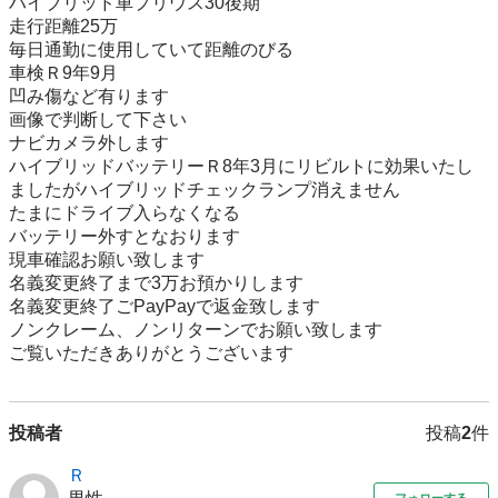
ハイブリッド車プリウス30後期

走行距離25万

毎日通勤に使用していて距離のびる

車検Ｒ9年9月

凹み傷など有ります

画像で判断して下さい

ナビカメラ外します

ハイブリッドバッテリーＲ8年3月にリビルトに効果いたし
ましたがハイブリッドチェックランプ消えません

たまにドライブ入らなくなる

バッテリー外すとなおります

現車確認お願い致します

名義変更終了まで3万お預かりします

名義変更終了ごPayPayで返金致します

ノンクレーム、ノンリターンでお願い致します

ご覧いただきありがとうございます
投稿者
投稿
2
件
Ｒ