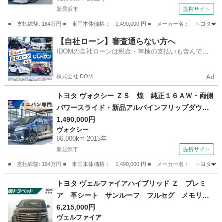
カー・純正ナビ・ブルートゥース・ＴＶ・Ｆパワ
新居浜市
提携サイト
ーシート・ビルトインＥＴＣ・ （車検整備付）
■ 支払総額: 164万円 ■ 車両本体価格： 1,490,000 円 ■ メーカー名： 
愛媛
新居浜市
マークX
【自社ローン】審査通らない方へ
IDOMの自社ローンは税金・車検の支払いも含んでい
るので毎月の支払額は一定
株式会社IDOM
Ad
トヨタ ヴォクシー ＺＳ 煌 純正１６ＡＷ・両側
パワースライド・新品アルパインフリップダウン
モニター・純正９型ナビ・ブルートゥース・フル
1,490,000円
ヴォクシー
セグＴＶ・バックカメラ・ビルトインＥＴＣ・リ
66,000km 2015年
アサンシェード・８人乗・前後録画ドライブレコ
新居浜市
提携サイト
ーダー （車検整備付）
■ 支払総額: 164万円 ■ 車両本体価格： 1,490,000 円 ■ メーカー名： 
愛媛
新居浜市
ヴォクシー
トヨタ ヴェルファイアハイブリッド Ｚ プレミ
ア 革シート サンルーフ フルセグ メモリー
ナビ バックカメラ 衝突被害軽減システム Ｅ
6,215,000円
ヴェルファイア
ＴＣ ドラレコ 両側電動スライド ＬＥＤヘッ