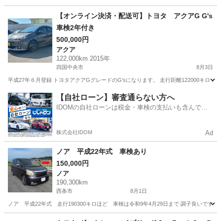
愛媛
西予市
五十崎駅
その他
車両
【オンライン決済・配送可】トヨタ アクアG G's
車検2年付き
500,000円
アクア
122,000km 2015年
四国中央市
8月3日
平成27年６月登録 トヨタアクアGグレードのG'sになります。 走行距離122000キロ カラーナ
愛媛
四国中央市
アクア
トヨタアクア
【自社ローン】審査通らない方へ
IDOMの自社ローンは税金・車検の支払いも含んでい
るので毎月の支払額は一定
株式会社IDOM
Ad
ノア 平成22年式 車検あり
150,000円
ノア
190,300km
西条市
8月1日
ノア 平成22年式 走行190300キロほど 車検は令和9年4月29日まで 調子良いで
愛媛
西条市
ノア
スライドドア