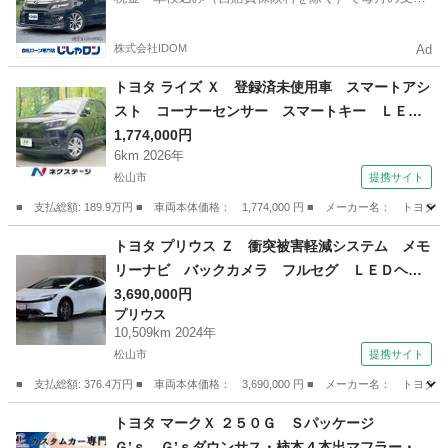
額は一定の自社ローン🚗
株式会社IDOM
Ad
トヨタ ライズ Ｘ 登録済未使用車 スマートアシ
スト コーナーセンサー スマートキー ＬＥＤ
ヘッド オートハイビーム 車線逸脱警報 オー
1,774,000円
6km 2026年
トライト パワーウィンドウ パワーステアリン
松山市
提携サイト
グ 電動格納ミラー （検11.7）
■ 支払総額: 189.9万円 ■ 車両本体価格： 1,774,000 円 ■ メーカー名
愛媛
松山市
トヨタ
トヨタ プリウス Ｚ 衝突被害軽減システム メモ
リーナビ バックカメラ フルセグ ＬＥＤヘッ
ドランプ アルミホイール ドラレコ スマート
3,690,000円
プリウス
キー オートクルーズコントロール アイドリン
10,509km 2024年
グストップ ＥＴＣ 盗難防止装置 キーレス
松山市
提携サイト
（検9.10）
■ 支払総額: 376.4万円 ■ 車両本体価格： 3,690,000 円 ■ メーカー名
愛媛
松山市
プリウス
トヨタ マークＸ ２５０Ｇ Ｓパッケージ
Ｇ’ｓ Ｇ’ｓダウンサス・柿本４本出マフラー・専