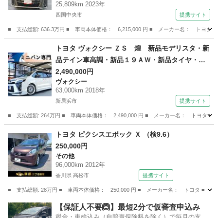
25,809km 2023年
ドランプ 乗車定員７人 ３列シート 記録簿
四国中央市
提携サイト
（車検整備付）
■ 支払総額: 636.3万円 ■ 車両本体価格： 6,215,000 円 ■ メーカー名
愛媛
四国中央市
ヴェルファイア
トヨタ ヴォクシー ＺＳ 煌 新品モデリスタ・新
品テイン車高調・新品１９ＡＷ・新品タイヤ・新
品シートカバー・新品フリップダウンモニター・
2,490,000円
ヴォクシー
カロッツェリア１０型ナビ・ブルートゥース・Ｔ
63,000km 2018年
Ｖ・バックカメラ・ＥＴＣ・両側パワスラ・クル
新居浜市
提携サイト
コン・ （車検整備付）
■ 支払総額: 264万円 ■ 車両本体価格： 2,490,000 円 ■ メーカー名： 
愛媛
新居浜市
ヴォクシー
トヨタ ピクシスエポック Ｘ （検9.6）
250,000円
その他
96,000km 2012年
香川県 高松市
提携サイト
■ 支払総額: 28万円 ■ 車両本体価格： 250,000 円 ■ メーカー名： トヨタ ■ 
香川
高松市
その他
【保証人不要🙆】最短2分で仮審査申込み
税金・車検込み（自賠責保険料を除く）で毎月の支払