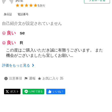
男性
フォローする
5.0
(
4
)
身分証
電話番号
自己紹介文が設定されていません
良い
se
良い
R
この度はご購入いただき誠に有難うございます。 また
機会がございましたら宜しくお願い...
評価をもっと見る
注意事項
通報
お気に入り 35
ポスト
いいね！
LINEで送る