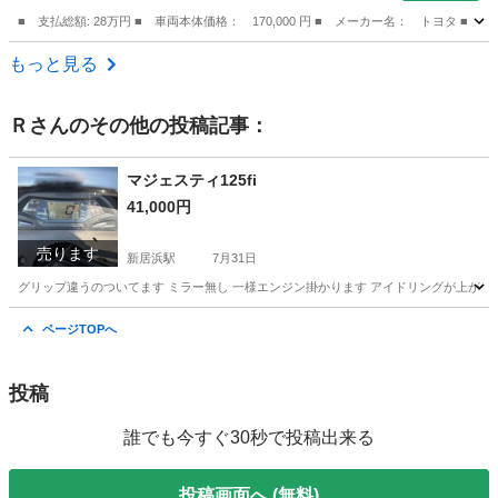
チシート （車検整備付）
■ 支払総額: 28万円 ■ 車両本体価格： 170,000 円 ■ メーカー名： トヨ
香川
木田郡
その他
もっと見る
Ｒ
さんのその他の投稿記事：
マジェスティ125fi
41,000円
売ります
新居浜駅
7月31日
グリップ違うのついてます ミラー無し 一様エンジン掛かります アイドリングが上が
愛媛
新居浜市
新居浜駅
ヤマハ
ページTOPへ
投稿
誰でも今すぐ30秒で投稿出来る
投稿画面へ (無料)