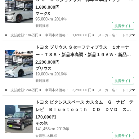
用バンパー・鍛造１９ＡＷ・４ＰＯＴキャリパ
1,690,000円
マークX
ー・スポーツシート・インナーブラックヘッドラ
95,000km 2014年
ンプ・スモークテール・デイライト・ナビ・ブル
新居浜市
提携サイト
ートゥース・スモークフィルム・ （車検整備付）
■ 支払総額: 184万円 ■ 車両本体価格： 1,690,000 円 ■ メーカー名： ト
愛媛
新居浜市
マークX
トヨタ プリウス Ｓセーフティプラス １オーナ
ー・ＴＳＳ・新品車高調・新品１９ＡＷ・新品タ
イヤ・新品黒革調シートカバー・フルエアロ・ク
2,290,000円
プリウス
リアランスソナー・純正ナビ・ブルートゥース・
19,000km 2016年
フルセグＴＶ・バックカメラ・クルコン・ＨＵ
新居浜市
提携サイト
Ｄ・ＥＴＣ２．０・ （車検整備付）
■ 支払総額: 244万円 ■ 車両本体価格： 2,290,000 円 ■ メーカー名： 
愛媛
新居浜市
プリウス
トヨタ ピクシススペース カスタム Ｇ ナビ テ
レビ Ｂｌｕｅｔｏｏｔｈ ＣＤ ＤＶＤ スマ
ートキー 電動格納ミラー 純正アルミホイー
170,000円
その他
ル ＨＩＤヘッドライト フォグランプ ＡＢ
141,458km 2013年
Ｓ 盗難防止装置 アイドリングストップ ベン
香川県 木田郡
提携サイト