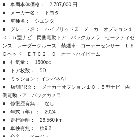
■ 車両本体価格： 2,787,000 円
■ メーカー名： トヨタ
■ 車種名： シエンタ
■ グレード名： ハイブリッドＺ メーカーオプション１
０．５型ナビ 両側電動ドア バックカメラ セーフティセ
ンス レーダークルーズ 禁煙車 コーナーセンサー ＬＥ
Ｄヘッド ＥＴＣ２．０ オートハイビーム
■ 排気量： 1500cc
■ ドア枚数： 5D
■ ミッション： インパネAT
■ 店舗PR文： メーカーオプション１０．５型ナビ 両
側電動ドア バックカメラ
■ 修復歴有無： なし
■ 年式（年）： 2024
■ 走行距離： 26,560 km
■ 車検有無： 検9.2
■ 色名： ベージュ