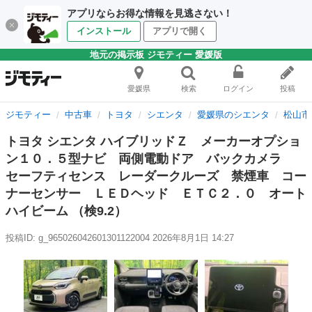
アプリならお得な情報を見逃さない！
インストール
アプリで開く
地元の掲示板 ジモティー 愛媛版
愛媛県
検索
ログイン
投稿
ジモティー
中古車
トヨタ
シエンタ
愛媛県のシエンタ
松山市
トヨタ シエンタ ハイブリッドＺ メーカーオプショ
ン１０．５型ナビ 両側電動ドア バックカメラ
セーフティセンス レーダークルーズ 禁煙車 コー
ナーセンサー ＬＥＤヘッド ＥＴＣ２．０ オート
ハイビーム （検9.2）
投稿ID: g_965026042601301122004
2026年8月1日 14:27