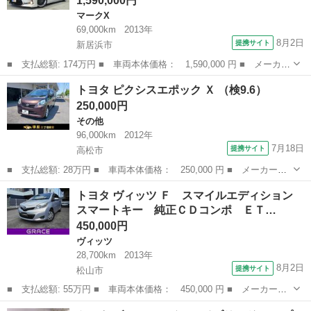
1,590,000円
マークX
69,000km
2013年
8月2日
提携サイト
新居浜市
■ 支払総額: 174万円 ■ 車両本体価格： 1,590,000 円 ■ メーカー
名： トヨタ ■ 車種名： マークＸ ■ グレード名： プレミア
愛媛
新居浜市
マークX
トヨタ ピクシスエポック Ｘ （検9.6）
ム 新品タナベ車高調・新品１９ＡＷ・新品タイヤ・新品Ｇ’ｓバンパ
250,000円
ー・ハーフ...
その他
96,000km
2012年
7月18日
提携サイト
高松市
■ 支払総額: 28万円 ■ 車両本体価格： 250,000 円 ■ メーカー
名： トヨタ ■ 車種名： ピクシスエポック ■ グレード名： Ｘ
香川
高松市
その他
トヨタ ヴィッツ Ｆ スマイルエディション
■ 排気量： 660cc ■ ドア枚数： 5D ■ ミッション： CVT ■...
スマートキー 純正ＣＤコンポ ＥＴ…
450,000円
ヴィッツ
28,700km
2013年
8月2日
提携サイト
松山市
■ 支払総額: 55万円 ■ 車両本体価格： 450,000 円 ■ メーカー
名： トヨタ ■ 車種名： ヴィッツ ■ グレード名： Ｆ スマイ
愛媛
松山市
ヴィッツ