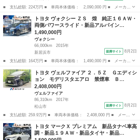
■ 支払総額: 224万円 ■ 車両本体価格： 2,090,000 円 ■ メーカー
名： トヨタ ■ 車種名： プリウス ■ グレード名： Ｓセーフテ
愛媛
新居浜市
プリウス
トヨタ ヴォクシー ＺＳ 煌 純正１６ＡＷ・
ィプラス ＴＳＳ・新品車高調・新品１９ＡＷ・新品タイヤ・新品シ
両側パワースライド・新品アルパイン…
ートカバー...
1,490,000円
ヴォクシー
66,000km
2015年
8月2日
提携サイト
新居浜市
■ 支払総額: 164万円 ■ 車両本体価格： 1,490,000 円 ■ メーカー
名： トヨタ ■ 車種名： ヴォクシー ■ グレード名： ＺＳ
愛媛
新居浜市
ヴォクシー
トヨタ ヴェルファイア ２．５Ｚ Ｇエディシ
煌 純正１６ＡＷ・両側パワースライド・新品アルパインフリップダ
ョン モデリスタエアロ 禁煙車 Ｂ…
ウンモニター...
2,408,000円
ヴェルファイア
86,310km
2017年
8月2日
提携サイト
松山市
■ 支払総額: 259.9万円 ■ 車両本体価格： 2,408,000 円 ■ メーカ
ー名： トヨタ ■ 車種名： ヴェルファイア ■ グレード名：
愛媛
松山市
ヴェルファイア
トヨタ マークＸ プレミアム 新品タナベ車高
２．５Ｚ Ｇエディション モデリスタエアロ 禁煙車 ＢＩＧ－Ｘ
調・新品１９ＡＷ・新品タイヤ・新品…
１１型ナビ...