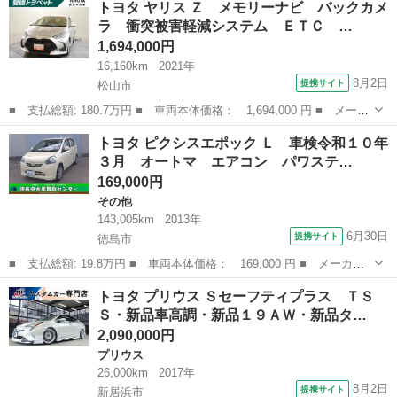
トヨタ ヤリス Ｚ メモリーナビ バックカメ
ーナビ バックカメラ 衝突被害軽減システム ＥＴＣ ドラレコ
ラ 衝突被害軽減システム ＥＴＣ …
ＬＥＤヘ...
1,694,000円
16,160km
2021年
8月2日
提携サイト
松山市
■ 支払総額: 180.7万円 ■ 車両本体価格： 1,694,000 円 ■ メーカ
ー名： トヨタ ■ 車種名： ヤリス ■ グレード名： Ｚ メモリ
愛媛
松山市
トヨタ
トヨタ ピクシスエポック Ｌ 車検令和１０年
ーナビ バックカメラ 衝突被害軽減システム ＥＴＣ ドラレコ
３月 オートマ エアコン パワステ…
ＬＥＤヘ...
169,000円
その他
143,005km
2013年
6月30日
提携サイト
徳島市
■ 支払総額: 19.8万円 ■ 車両本体価格： 169,000 円 ■ メーカー
名： トヨタ ■ 車種名： ピクシスエポック ■ グレード名：
徳島
徳島市
その他
トヨタ プリウス Ｓセーフティプラス ＴＳ
Ｌ 車検令和１０年３月 オートマ エアコン パワステ パワーウ
Ｓ・新品車高調・新品１９ＡＷ・新品タ…
ィンドウ ■ ...
2,090,000円
プリウス
26,000km
2017年
8月2日
提携サイト
新居浜市