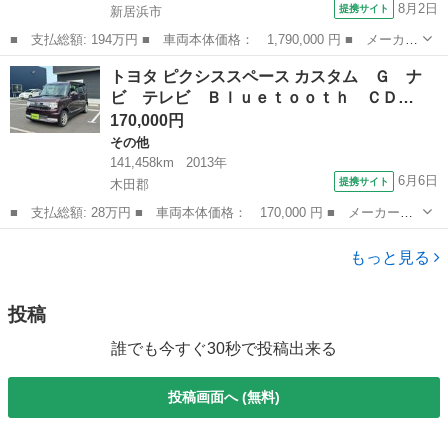
8月2日
提携サイト
新居浜市
■ 支払総額: 194万円 ■ 車両本体価格： 1,790,000 円 ■ メーカー
名： トヨタ ■ 車種名： ヴォクシー ■ グレード名： ＺＳ 新
愛媛
新居浜市
ヴォクシー
トヨタ ピクシススペース カスタム Ｇ ナ
品タナベ車高調・新品１９ＡＷ・新品タイヤ・新品黒革調シートカバ
ビ テレビ Ｂｌｕｅｔｏｏｔｈ ＣＤ…
ー・モデリ...
170,000円
その他
141,458km
2013年
6月6日
提携サイト
木田郡
■ 支払総額: 28万円 ■ 車両本体価格： 170,000 円 ■ メーカー
名： トヨタ ■ 車種名： ピクシススペース ■ グレード名： カ
香川
木田郡
その他
スタム Ｇ ナビ テレビ Ｂｌｕｅｔｏｏｔｈ ＣＤ ＤＶＤ ス
もっと見る
マートキー 電動...
投稿
誰でも今すぐ30秒で投稿出来る
投稿画面へ (無料)