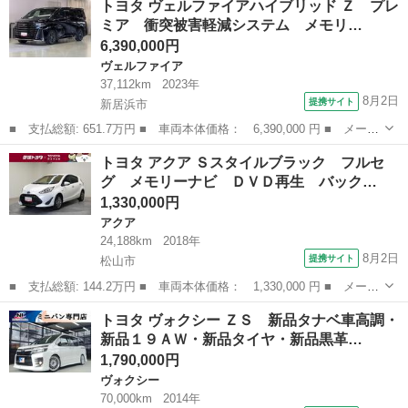
トヨタ ヴェルファイアハイブリッド Ｚ プレ
ルエディション スマートキー 純正ＣＤコンポ ＥＴＣ プッシュ
ミア 衝突被害軽減システム メモリ…
スタート 電動格...
6,390,000円
ヴェルファイア
37,112km
2023年
8月2日
提携サイト
新居浜市
■ 支払総額: 651.7万円 ■ 車両本体価格： 6,390,000 円 ■ メーカ
ー名： トヨタ ■ 車種名： ヴェルファイアハイブリッド ■ グレ
愛媛
新居浜市
ヴェルファイア
トヨタ アクア Ｓスタイルブラック フルセ
ード名： Ｚ プレミア 衝突被害軽減システム メモリーナビ バ
グ メモリーナビ ＤＶＤ再生 バック…
ックカメ...
1,330,000円
アクア
24,188km
2018年
8月2日
提携サイト
松山市
■ 支払総額: 144.2万円 ■ 車両本体価格： 1,330,000 円 ■ メーカ
ー名： トヨタ ■ 車種名： アクア ■ グレード名： Ｓスタイル
愛媛
松山市
アクア
トヨタ ヴォクシー ＺＳ 新品タナベ車高調・
ブラック フルセグ メモリーナビ ＤＶＤ再生 バックカメラ 衝
新品１９ＡＷ・新品タイヤ・新品黒革…
突被害軽...
1,790,000円
ヴォクシー
70,000km
2014年