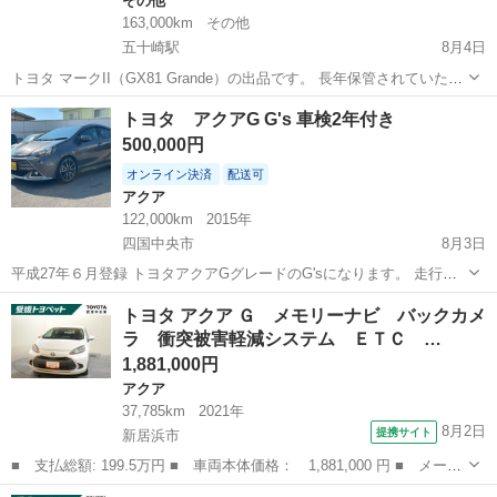
その他
163,000km
その他
五十崎駅
8月4日
トヨタ マークII（GX81 Grande）の出品です。 長年保管されていた車
両になりますが、 バッテリー上がりのためブースター接続にてエンジ
愛媛
西予市
五十崎駅
その他
車両
トヨタ アクアG G's 車検2年付き
ン始動走行確認済みです。 【車両情報】 ・走行距離：約163,00...
500,000円
オンライン決済
配送可
アクア
122,000km
2015年
四国中央市
8月3日
平成27年６月登録 トヨタアクアGグレードのG'sになります。 走行距
離122000キロ カラーナンバー1G3 グレー ALPINE7インチワイドナビ
愛媛
四国中央市
アクア
トヨタアクア
トヨタ アクア Ｇ メモリーナビ バックカメ
Bluetoothオーディオ バックカメラ ETCなど豪華装備になります...
ラ 衝突被害軽減システム ＥＴＣ …
1,881,000円
アクア
37,785km
2021年
8月2日
提携サイト
新居浜市
■ 支払総額: 199.5万円 ■ 車両本体価格： 1,881,000 円 ■ メーカ
ー名： トヨタ ■ 車種名： アクア ■ グレード名： Ｇ メモリ
愛媛
新居浜市
アクア