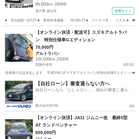
89,800km 2009年
香川県 坂出市
提携サイト
■ 支払総額: 10万円 ■ 車両本体価格： 95,000 円 ■ メーカー名： スズキ ■ 
香川
坂出市
ワゴンＲ
【オンライン決済・配送可】スズキアルトラパ
ン 特別仕様車Gエディション
70,000円
アルトラパン
106,000km 2008年
四国中央市
8月5日
洗車前の出品失礼します。 平成20年1月スズキアルトラパン特別仕様車Gエディションになり
愛媛
四国中央市
アルトラパン
走行距離
【自社ローン】審査通らない方へ
自社ローンなら「じしゃロン」。他社の審査に通らな
かった方も
株式会社IDOM
Ad
【オンライン決済】JA11 ジムニー改 最終5型
AT ランドベンチャー
650,000円
ジムニー