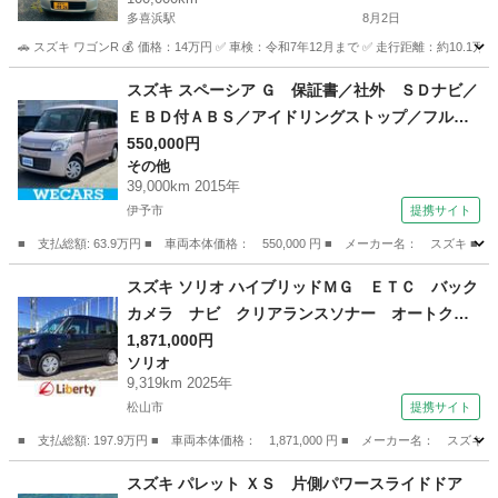
多喜浜駅
8月2日
🚗 スズキ ワゴンR 💰 価格：14万円 ✅ 車検：令和7年12月まで ✅ 走行距離：約10
愛媛
新居浜市
多喜浜駅
ワゴンＲ
ワゴンR
スズキ スペーシア Ｇ 保証書／社外 ＳＤナビ／
ＥＢＤ付ＡＢＳ／アイドリングストップ／フルセ
グＴＶ／パワーウインドウ／エンジンスタートボ
550,000円
その他
タン／キーレスエントリー／オートエアコン／パ
39,000km 2015年
ワーステアリング／盗難防止システム （検10.2）
伊予市
提携サイト
■ 支払総額: 63.9万円 ■ 車両本体価格： 550,000 円 ■ メーカー名： ス
愛媛
伊予市
その他
スズキ ソリオ ハイブリッドＭＧ ＥＴＣ バック
カメラ ナビ クリアランスソナー オートクル
ーズコントロール レーンアシスト 衝突被害軽
1,871,000円
ソリオ
減システム 両側スライド・片側電動 オートラ
9,319km 2025年
イト スマートキー アイドリングストップ （検
松山市
提携サイト
9.5）
■ 支払総額: 197.9万円 ■ 車両本体価格： 1,871,000 円 ■ メーカー名
愛媛
松山市
ソリオ
スズキ パレット ＸＳ 片側パワースライドドア