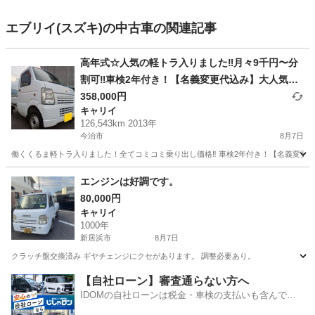
エブリイ(スズキ)の中古車の関連記事
高年式☆人気の軽トラ入りました‼️月々9千円〜分
割可‼️車検2年付き！【名義変更代込み】大人気☆
スズキ キャリイトラック☆エアコン☆パワステ☆
358,000円
キャリイ
ドラレコ☆実用性がバツグン！事故修復歴無し
126,543km 2013年
☆！そのまま乗って帰れます
今治市
8月7日
働くくるま軽トラ入りました！全てコミコミ乗り出し価格‼️ 車検2年付き！【名義変更代
愛媛
今治市
キャリイ
走行距離
エンジンは好調です。
80,000円
キャリイ
1000年
新居浜市
8月7日
クラッチ盤交換済み ギヤチェンジにクセがあります。 調整必要あり。
愛媛
新居浜市
キャリイ
【自社ローン】審査通らない方へ
IDOMの自社ローンは税金・車検の支払いも含んでい
るので毎月の支払額は一定