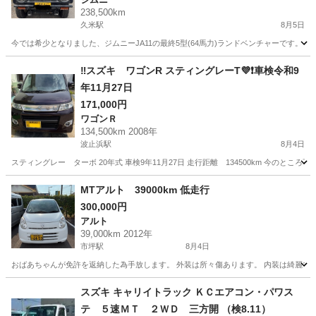
238,500km
久米駅
8月5日
今では希少となりました、ジムニーJA11の最終5型(64馬力)ランドベンチャーです。 
愛媛
松山市
久米駅
ジムニー
‼️スズキ ワゴンR スティングレーT💜❗️車検令和9
年11月27日
171,000円
ワゴンＲ
134,500km 2008年
波止浜駅
8月4日
スティングレー ターボ 20年式 車検9年11月27日 走行距離 134500km 今のと
愛媛
今治市
波止浜駅
ワゴンＲ
MTアルト 39000km 低走行
300,000円
アルト
39,000km 2012年
市坪駅
8月4日
おばあちゃんが免許を返納した為手放します。 外装は所々傷あります。 内装は綺麗で
愛媛
松山市
市坪駅
アルト
おばあちゃん
スズキ キャリイトラック ＫＣエアコン・パワス
テ ５速ＭＴ ２ＷＤ 三方開 （検8.11）