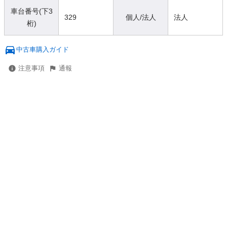
車台番号(下3
329
個人/法人
法人
桁)
中古車購入ガイド
注意事項
通報