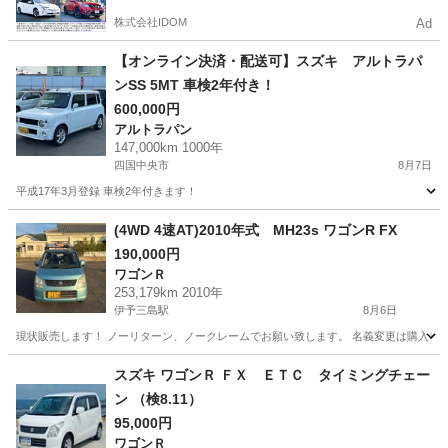
株式会社IDOM
Ad
【オンライン決済・配送可】スズキ アルトラパ
ンSS 5MT 車検2年付き！
600,000円
アルトラパン
147,000km 1000年
四国中央市
8月7日
平成17年3月登録 車検2年付きます！
愛媛
四国中央市
アルトラパン
(4WD 4速AT)2010年式 MH23s ワゴンR FX
190,000円
ワゴンＲ
253,179km 2010年
伊予三島駅
8月6日
現状販売します！ ノーリターン、ノークレームでお願い致します。 名義変更は購入者の方にお
愛媛
四国中央市
伊予三島駅
ワゴンＲ
ワゴンR
スズキ ワゴンＲ ＦＸ ＥＴＣ タイミングチェー
ン （検8.11）
95,000円
ワゴンＲ