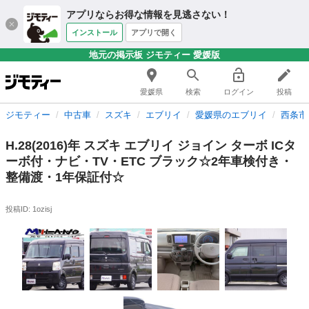
アプリならお得な情報を見逃さない！
インストール
アプリで開く
地元の掲示板 ジモティー 愛媛版
愛媛県
検索
ログイン
投稿
ジモティー
中古車
スズキ
エブリイ
愛媛県のエブリイ
西条市
H.28(2016)年 スズキ エブリイ ジョイン ターボ ICタ
ーボ付・ナビ・TV・ETC ブラック☆2年車検付き・
整備渡・1年保証付☆
投稿ID: 1ozisj