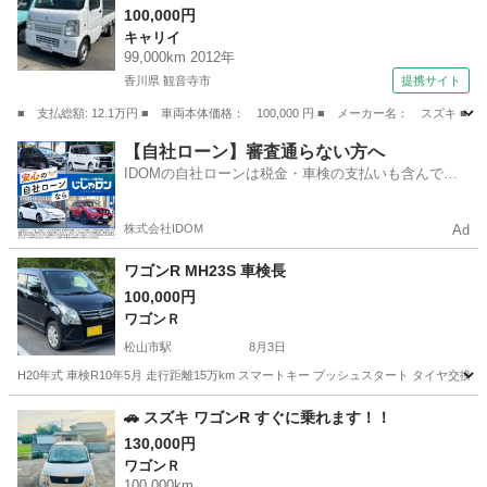
100,000円
キャリイ
99,000km 2012年
香川県 観音寺市
提携サイト
■ 支払総額: 12.1万円 ■ 車両本体価格： 100,000 円 ■ メーカー名： スズ
香川
観音寺市
キャリイ
【自社ローン】審査通らない方へ
IDOMの自社ローンは税金・車検の支払いも含んでい
るので毎月の支払額は一定
株式会社IDOM
Ad
ワゴンR MH23S 車検長
100,000円
ワゴンＲ
松山市駅
8月3日
H20年式 車検R10年5月 走行距離15万km スマートキー プッシュスタート タイヤ
愛媛
松山市
松山市駅
ワゴンＲ
🚗 スズキ ワゴンR すぐに乗れます！！
130,000円
ワゴンＲ
100,000km