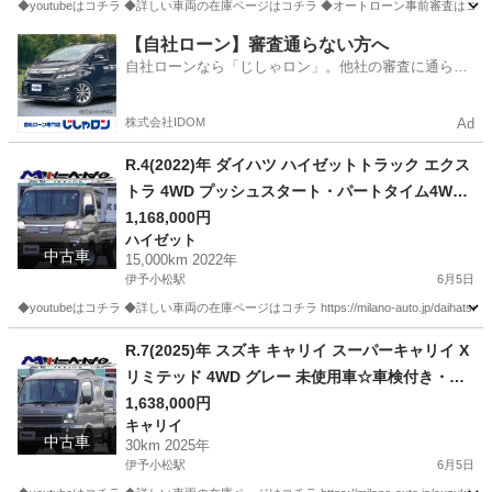
◆youtubeはコチラ ◆詳しい車両の在庫ページはコチラ ◆オートローン事前審査はコチラ https://m
愛媛
西条市
伊予小松駅
その他
パートタイム
【自社ローン】審査通らない方へ
自社ローンなら「じしゃロン」。他社の審査に通らな
かった方も
株式会社IDOM
Ad
R.4(2022)年 ダイハツ ハイゼットトラック エクス
トラ 4WD プッシュスタート・パートタイム4WD
グリーン☆2年車検付き・整備渡・1年保証付☆
1,168,000円
ハイゼット
中古車
15,000km 2022年
伊予小松駅
6月5日
◆youtubeはコチラ ◆詳しい車両の在庫ページはコチラ https://milano-auto.jp/daihatsu-hij
愛媛
西条市
伊予小松駅
ハイゼット
R.7(2025)年 スズキ キャリイ スーパーキャリイ X
リミテッド 4WD グレー 未使用車☆車検付き・デ
ィーラー新車保証継承可☆
1,638,000円
キャリイ
中古車
30km 2025年
伊予小松駅
6月5日