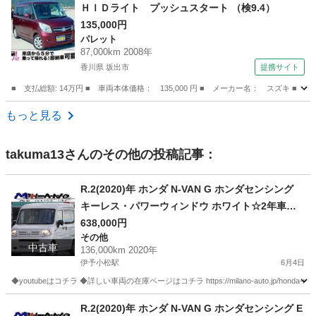
ＨＩＤライト プッシュスタート （検9.4）
135,000円
パレット
87,000km 2008年
香川県 坂出市
提携サイト
■ 支払総額: 14万円 ■ 車両本体価格： 135,000 円 ■ メーカー名： スズキ 
香川
坂出市
パレット
もっと見る
takuma13
さんのその他の投稿記事：
R.2(2020)年 ホンダ N-VAN G ホンダセンシング
キーレス・パワーウィンドウ ホワイト☆2年車検
付き・整備渡・1年保証付☆
638,000円
その他
中古車
136,000km 2020年
伊予小松駅
6月4日
◆youtubeはコチラ ◆詳しい車両の在庫ページはコチラ https://milano-auto.jp/honda-n-van
愛媛
西条市
伊予小松駅
その他
VAN
R.2(2020)年 ホンダ N-VAN G ホンダセンシング E