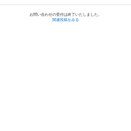
お問い合わせの受付は終了いたしました。
関連投稿をみる
初めての方へ
利用規約
プライバシーポリシー
プライバシー・ステートメント
健全化に資する運用方針
お問い合わせ
運営会社
サイトマップ
ご利用ガイド
フリーワードで探す
PC版で表示
都道府県選択
特定商取引法の表示
利用者情報の外部送信について
© 2011-
2026
Jmty, Inc.