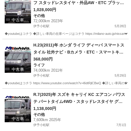
フ スタッドレスタイヤ・外品AW・ETC ブラック
☆車検付き・整備渡・1年保証付☆
1,028,000円
その他
中古車
72,000km 2023年
伊予小松駅
5月28日
◆youtubeはコチラ ◆詳しい車両の在庫ページはコチラ https://milano-auto.jp/nissan-nv10
愛媛
西条市
伊予小松駅
その他
H.23(2011)年 ホンダ ライフ ディーバ スマートス
タイル 社外ナビ・Bカメラ・ETC・スマートキー
ブラック☆車検付き・整備渡・1年保証付☆
368,000円
ライフ
中古車
74,000km 2011年
伊予小松駅
5月29日
◆youtubeはコチラ https://www.youtube.com/watch?v=l6dtRjlCBwQ ◆詳しい車両の在庫ページはコ
愛媛
西条市
伊予小松駅
ライフ
R.7(2025)年 スズキ キャリイ KC エアコン パワス
テ パートタイム4WD・スタッドレスタイヤ グレ
ー☆2年車検付き・整備渡・1年保証付☆
1,138,000円
その他
中古車
7,600km 2025年
伊予小松駅
7月1日