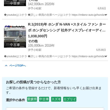
中古車
142,000km 2020年
伊予小松駅
6月6日
◆youtubeはコチラ ◆詳しい車両の在庫ページはコチラ https://milano-auto.jp/honda-n-van
愛媛
西条市
伊予小松駅
その他
R.1(2019)年 ホンダ N-VAN +スタイル ファン ター
ボ ホンダセンシング 社外ディスプレイオーディ
オ・ドラレコ グリーン☆2年車検付き・整備渡・1
1,038,000円
その他
年保証付☆
中古車
105,000km 2019年
伊予小松駅
5月28日
◆youtubeはコチラ ◆詳しい車両の在庫ページはコチラ https://milano-auto.jp/honda-n-van
愛媛
西条市
伊予小松駅
その他
ページTOPへ
お探しの投稿が見つからなかった方
ご希望の条件を登録するだけで、新着情報をいち早くお届け出来ま
す。
愛媛県
中古車
スズキ
エブリイ
選択中の条件