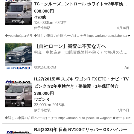
TC・クルーズコントロール ホワイト☆2年車検付
き・整備渡・1年保証付☆130,000km
638,000円
その他
中古車
130,000km 2020年
伊予小松駅
6月16日
◆youtubeはコチラ ◆詳しい車両の在庫ページはコチラ https://milano-auto.jp/honda-n-van
愛媛
西条市
伊予小松駅
その他
VAN
【自社ローン】審査に不安な方へ
税金・車検込み（自賠責保険料を除く）で毎月の支払
額は一定の自社ローン🚗
株式会社IDOM
Ad
H.27(2015)年 スズキ ワゴンR FX ETC・ナビ・TV
ピンク☆2年車検付き・整備渡・1年保証付☆
338,000円
ワゴンＲ
中古車
33,000km 2015年
伊予小松駅
7月25日
◆詳しい車両の在庫ページはコチラ https://milano-auto.jp/suzuki-wagonr/ ◆オートローン事前審査
愛媛
西条市
伊予小松駅
ワゴンＲ
R.5(2023)年 日産 NV100クリッパー GX ハイルー