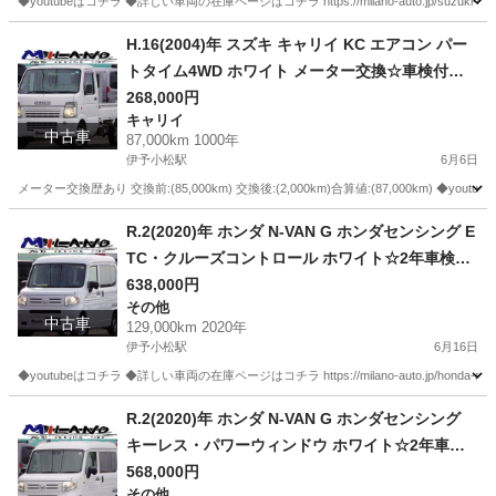
◆youtubeはコチラ ◆詳しい車両の在庫ページはコチラ https://milano-auto.jp/suzuki-su
愛媛
西条市
伊予小松駅
キャリイ
H.16(2004)年 スズキ キャリイ KC エアコン パー
トタイム4WD ホワイト メーター交換☆車検付
き・整備渡・1年保証付☆
268,000円
キャリイ
中古車
87,000km 1000年
伊予小松駅
6月6日
メーター交換歴あり 交換前:(85,000km) 交換後:(2,000km)合算値:(87,000km) ◆youtube
愛媛
西条市
伊予小松駅
キャリイ
R.2(2020)年 ホンダ N-VAN G ホンダセンシング E
TC・クルーズコントロール ホワイト☆2年車検付
き・整備渡・1年保証付☆129,000km
638,000円
その他
中古車
129,000km 2020年
伊予小松駅
6月16日
◆youtubeはコチラ ◆詳しい車両の在庫ページはコチラ https://milano-auto.jp/honda-n-van
愛媛
西条市
伊予小松駅
その他
VAN
R.2(2020)年 ホンダ N-VAN G ホンダセンシング
キーレス・パワーウィンドウ ホワイト☆2年車検
付き・整備渡・1年保証付☆
568,000円
その他