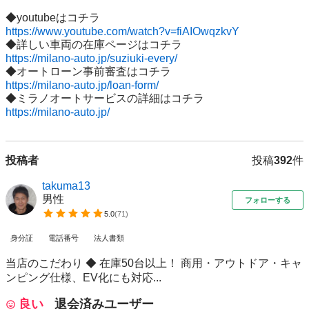
https://www.youtube.com/watch?v=fiAIOwqzkvY
https://milano-auto.jp/suziuki-every/
https://milano-auto.jp/loan-form/
https://milano-auto.jp/
投稿者
投稿
392
件
takuma13
男性
フォローする
5.0
(
71
)
身分証
電話番号
法人書類
当店のこだわり ◆ 在庫50台以上！ 商用・アウトドア・キャ
ンピング仕様、EV化にも対応...
良い
退会済みユーザー