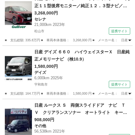
正１１型後席モニター／純正１２．３型ナビ／全
周囲カメラ／デジタルインナーミラー／ＥＴＣ／
3,268,000円
セレナ
純正前後ドライブレコーダー／両側電動スライド
21,000km 2023年
ドア／置くだけ充電／シートヒーター／プロパイ
松山市
提携サイト
ロット／ＬＥＤ／禁煙車 （なし）
■ 支払総額: 335.8万円 ■ 車両本体価格： 3,268,000 円 ■ メーカー名
愛媛
松山市
セレナ
日産 デイズ ６６０ ハイウェイスターＸ 日産純
正メモリーナビ （検10.9）
1,580,000円
デイズ
6,000km 2025年
宇和島市
提携サイト
■ 支払総額: 164.7万円 ■ 車両本体価格： 1,580,000 円 ■ メーカー名： 日
愛媛
宇和島市
デイズ
日産 ルークス Ｓ 両側スライドドア ナビ Ｔ
Ｖ クリアランスソナー オートライト キーレ
スエントリー アイドリングストップ 電動格納
908,000円
その他
ミラー ベンチシート ＣＶＴ ＣＤ エアコン
56,538km 2021年
（車検整備付）