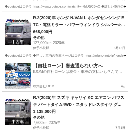
◆youtubeはコチラ https://www.youtube.com/watch?v=l6dtRjlCBwQ ◆詳しい車両の在庫ページはコ
愛媛
西条市
伊予小松駅
ライフ
R.2(2020)年 ホンダ N-VAN L ホンダセンシング E
TC・電格ミラー・パワーウィンドウ シルバー☆車
検付き・整備渡・1年保証付☆
668,000円
その他
中古車
127,000km 2020年
伊予小松駅
6月12日
◆youtubeはコチラ ◆詳しい車両の在庫ページはコチラ https://milano-auto.jp/honda-n-van
愛媛
西条市
伊予小松駅
その他
VAN
【自社ローン】審査通らない方へ
IDOMの自社ローンは税金・車検の支払いも含んでい
るので毎月の支払額は一定
株式会社IDOM
Ad
R.7(2025)年 スズキ キャリイ KC エアコン パワス
テ パートタイム4WD・スタッドレスタイヤ グレ
ー☆2年車検付き・整備渡・1年保証付☆
1,138,000円
その他
中古車
7,600km 2025年
伊予小松駅
7月1日