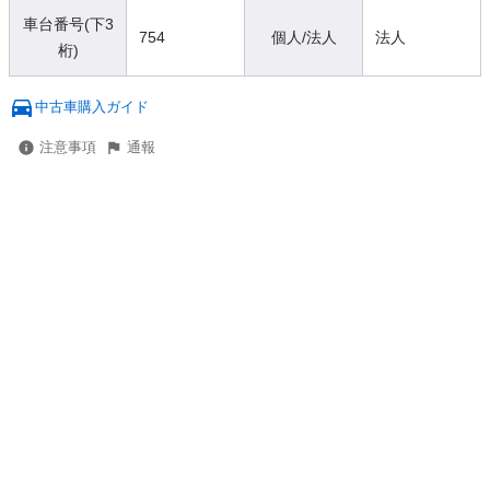
車台番号(下3
754
個人/法人
法人
桁)
中古車購入ガイド
注意事項
通報