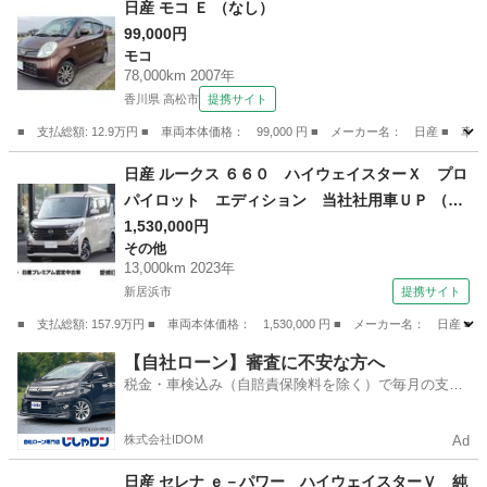
日産 モコ Ｅ （なし）
99,000円
モコ
78,000km 2007年
香川県 高松市
提携サイト
■ 支払総額: 12.9万円 ■ 車両本体価格： 99,000 円 ■ メーカー名： 日産 ■ 車
香川
高松市
モコ
日産 ルークス ６６０ ハイウェイスターＸ プロ
パイロット エディション 当社社用車ＵＰ （検
10.6）
1,530,000円
その他
13,000km 2023年
新居浜市
提携サイト
■ 支払総額: 157.9万円 ■ 車両本体価格： 1,530,000 円 ■ メーカー名：
愛媛
新居浜市
その他
【自社ローン】審査に不安な方へ
税金・車検込み（自賠責保険料を除く）で毎月の支払
額は一定の自社ローン🚗
株式会社IDOM
Ad
日産 セレナ ｅ－パワー ハイウェイスターＶ 純