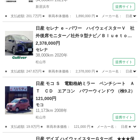
新居浜市
提携サイト
■ 支払総額: 201.7万円 ■ 車両本体価格： 1,890,000 円 ■ メーカー名
愛媛
新居浜市
エクストレイル
日産 セレナ ｅ－パワー ハイウェイスターＶ 社
外後席モニター／社外９型ナビ／Ｂｌｕｅｔｏｏ
ｔｈ／フルセグＴＶ／全周囲カメラ／デジタルイ
2,378,000円
セレナ
ンナーミラー／純正ＥＴＣ／前後ドライブレコー
38,000km 2020年
ダー／シートヒーター／両側パワスラ／プロパイ
松山市
提携サイト
ロット／禁煙車 （なし）
■ 支払総額: 247.8万円 ■ 車両本体価格： 2,378,000 円 ■ メーカー名
愛媛
松山市
セレナ
日産 モコ Ｓ 電動格納ミラー ベンチシート Ａ
Ｔ ＣＤ エアコン パワーウィンドウ （検9.2）
121,000円
モコ
11,173km 2008年
松山市
提携サイト
■ 支払総額: 19.9万円 ■ 車両本体価格： 121,000 円 ■ メーカー名： 日
愛媛
松山市
モコ
日産 デイズ ハイウェイスターＧターボ ★★★保