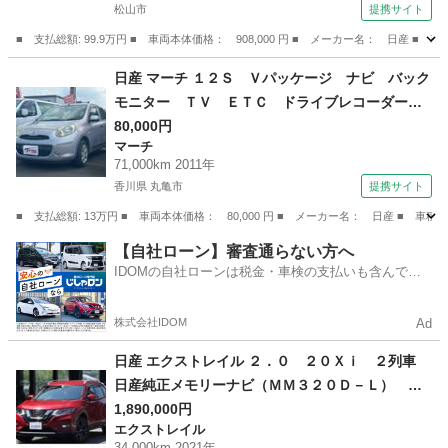
松山市
提携サイト
■ 支払総額: 99.9万円 ■ 車両本体価格： 908,000 円 ■ メーカー名： 日
愛媛
松山市
その他
日産 マーチ １２Ｓ Ｖパッケージ ナビ バック
モニター ＴＶ ＥＴＣ ドライブレコーダー
（検8.9）
80,000円
マーチ
71,000km 2011年
香川県 丸亀市
提携サイト
■ 支払総額: 13万円 ■ 車両本体価格： 80,000 円 ■ メーカー名： 日産 ■
香川
丸亀市
マーチ
【自社ローン】審査通らない方へ
IDOMの自社ローンは税金・車検の支払いも含んでい
るので毎月の支払額は一定
株式会社IDOM
Ad
日産 エクストレイル ２．０ ２０Ｘｉ ２列車
日産純正メモリーナビ（ＭＭ３２０Ｄ－Ｌ） Ｅ
ＴＣ （車検整備付）
1,890,000円
エクストレイル
34,000km 2021年