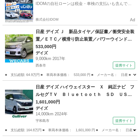
IDOMの自社ローンは税金・車検の支払いも含んでい
るので毎月の支払額は一定
株式会社IDOM
Ad
日産 デイズ Ｊ 新品タイヤ／保証書／衝突安全装
置／ＥＴＣ／横滑り防止装置／パワーウインドウ
／キーレスエントリー／パワーステアリング／マ
533,000円
デイズ
ニュアルエアコン／取扱説明書／ユーザー買取車
9,000km 2017年
／ＵＶカットガラス／デュアルエアバッグ （車検
西条市
提携サイト
整備付）
■ 支払総額: 64.9万円 ■ 車両本体価格： 533,000 円 ■ メーカー名： 日
愛媛
西条市
デイズ
日産 デイズ ハイウェイスター Ｘ 純正ナビ フ
ルセグＴＶ Ｂｌｕｅｔｏｏｔｈ ＳＤ ＵＳ
Ｂ アラウンドビューモニター アイドリングス
1,601,000円
デイズ
トップ ＩＳＯＦＩＸ スマートキー （なし）
14,000km 2024年
宇和島市
提携サイト
■ 支払総額: 164.8万円 ■ 車両本体価格： 1,601,000 円 ■ メーカー名
愛媛
宇和島市
デイズ