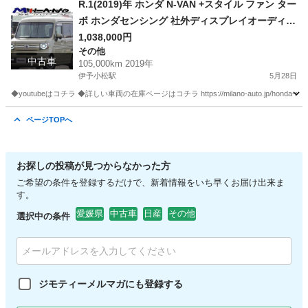
R.1(2019)年 ホンダ N-VAN +スタイル ファン ター
ボ ホンダセンシング 社外ディスプレイオーディ
オ・ドラレコ グリーン☆2年車検付き・整備渡・1
1,038,000円
その他
年保証付☆
中古車
105,000km 2019年
伊予小松駅
5月28日
◆youtubeはコチラ ◆詳しい車両の在庫ページはコチラ https://milano-auto.jp/honda-n-van
愛媛
西条市
伊予小松駅
その他
ページTOPへ
お探しの投稿が見つからなかった方
ご希望の条件を登録するだけで、新着情報をいち早くお届け出来ま
す。
愛媛県
中古車
日産
その他
選択中の条件
ジモティーメルマガにも登録する