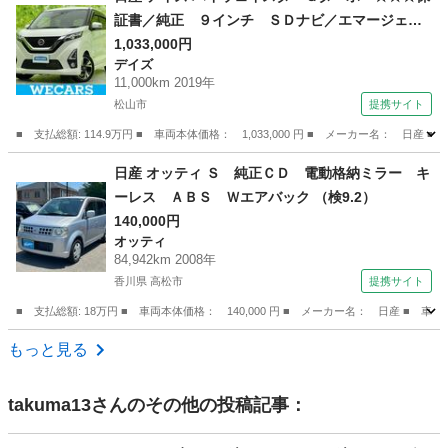
証書／純正 ９インチ ＳＤナビ／エマージェン
シーブレーキ／アラウンドビューモニター／車線
1,033,000円
デイズ
逸脱防止支援システム／ドライブレコーダー 前
11,000km 2019年
後／ヘッドランプ ＬＥＤ／Ｂｌｕｅｔｏｏｔｈ
松山市
提携サイト
接続 （車検整備付）
■ 支払総額: 114.9万円 ■ 車両本体価格： 1,033,000 円 ■ メーカー名
愛媛
松山市
デイズ
日産 オッティ Ｓ 純正ＣＤ 電動格納ミラー キ
ーレス ＡＢＳ Ｗエアバック （検9.2）
140,000円
オッティ
84,942km 2008年
香川県 高松市
提携サイト
■ 支払総額: 18万円 ■ 車両本体価格： 140,000 円 ■ メーカー名： 日産 ■
香川
高松市
オッティ
もっと見る
takuma13
さんのその他の投稿記事：