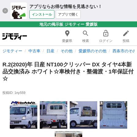
アプリならお得な情報を見逃さない！
インストール
アプリで開く
地元の掲示板 ジモティー 愛媛版
愛媛県
検索
ログイン
投稿
ジモティー
中古車
日産
その他
愛媛県のその他
西条市のその
R.2(2020)年 日産 NT100クリッパー DX タイヤ4本新
品交換済み ホワイト☆車検付き・整備渡・1年保証付
☆
投稿ID: 1ny559