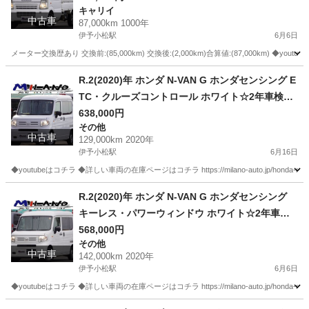
キャリイ
中古車
87,000km 1000年
伊予小松駅
6月6日
メーター交換歴あり 交換前:(85,000km) 交換後:(2,000km)合算値:(87,000km) ◆youtube
愛媛
西条市
伊予小松駅
キャリイ
R.2(2020)年 ホンダ N-VAN G ホンダセンシング E
TC・クルーズコントロール ホワイト☆2年車検付
き・整備渡・1年保証付☆129,000km
638,000円
その他
中古車
129,000km 2020年
伊予小松駅
6月16日
◆youtubeはコチラ ◆詳しい車両の在庫ページはコチラ https://milano-auto.jp/honda-n-van
愛媛
西条市
伊予小松駅
その他
VAN
R.2(2020)年 ホンダ N-VAN G ホンダセンシング
キーレス・パワーウィンドウ ホワイト☆2年車検
付き・整備渡・1年保証付☆
568,000円
その他
中古車
142,000km 2020年
伊予小松駅
6月6日
◆youtubeはコチラ ◆詳しい車両の在庫ページはコチラ https://milano-auto.jp/honda-n-van
愛媛
西条市
伊予小松駅
その他