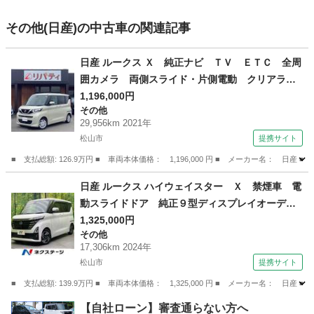
その他(日産)の中古車の関連記事
日産 ルークス Ｘ 純正ナビ ＴＶ ＥＴＣ 全周
囲カメラ 両側スライド・片側電動 クリアラン
スソナー オートライト スマートキー アイド
1,196,000円
その他
リングストップ 電動格納ミラー ベンチシー
29,956km 2021年
ト ＣＶＴ （車検整備付）
松山市
提携サイト
■ 支払総額: 126.9万円 ■ 車両本体価格： 1,196,000 円 ■ メーカー名
愛媛
松山市
その他
日産 ルークス ハイウェイスター Ｘ 禁煙車 電
動スライドドア 純正９型ディスプレイオーディ
オ アラウンドビューモニター インテリジェン
1,325,000円
その他
トエマージェンシーブレーキ インテリジェント
17,306km 2024年
ルームミラー ＡＰＰＬＥＣＡＲＰＬＡＹ （検9.
松山市
提携サイト
3）
■ 支払総額: 139.9万円 ■ 車両本体価格： 1,325,000 円 ■ メーカー名
愛媛
松山市
その他
【自社ローン】審査通らない方へ