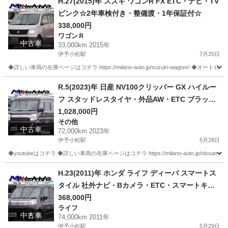
H.27(2015)年 スズキ ワゴンR FX ETC・ナビ・TV
ピンク☆2年車検付き・整備渡・1年保証付☆
338,000円
ワゴンＲ
中古車
33,000km 2015年
伊予小松駅
7月25日
◆詳しい車両の在庫ページはコチラ https://milano-auto.jp/suzuki-wagonr/ ◆オートローン事前審査
愛媛
西条市
伊予小松駅
ワゴンＲ
R.5(2023)年 日産 NV100クリッパー GX ハイルー
フ スタッドレスタイヤ・外品AW・ETC ブラック
☆車検付き・整備渡・1年保証付☆
1,028,000円
その他
中古車
72,000km 2023年
伊予小松駅
5月28日
◆youtubeはコチラ ◆詳しい車両の在庫ページはコチラ https://milano-auto.jp/nissan-nv10
愛媛
西条市
伊予小松駅
その他
H.23(2011)年 ホンダ ライフ ディーバ スマートス
タイル 社外ナビ・Bカメラ・ETC・スマートキー
ブラック☆車検付き・整備渡・1年保証付☆
368,000円
ライフ
中古車
74,000km 2011年
伊予小松駅
5月29日