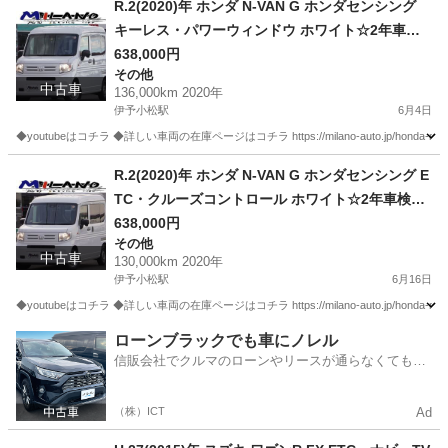
R.2(2020)年 ホンダ N-VAN G ホンダセンシング
キーレス・パワーウィンドウ ホワイト☆2年車検
付き・整備渡・1年保証付☆
638,000円
その他
中古車
136,000km 2020年
伊予小松駅
6月4日
◆youtubeはコチラ ◆詳しい車両の在庫ページはコチラ https://milano-auto.jp/honda-n-van
愛媛
西条市
伊予小松駅
その他
VAN
R.2(2020)年 ホンダ N-VAN G ホンダセンシング E
TC・クルーズコントロール ホワイト☆2年車検付
き・整備渡・1年保証付☆130,000km
638,000円
その他
中古車
130,000km 2020年
伊予小松駅
6月16日
◆youtubeはコチラ ◆詳しい車両の在庫ページはコチラ https://milano-auto.jp/honda-n-van
愛媛
西条市
伊予小松駅
その他
VAN
ローンブラックでも車にノレル
信販会社でクルマのローンやリースが通らなくてもク
ルマをご利用いただけるサービスがあります！
（株）ICT
Ad