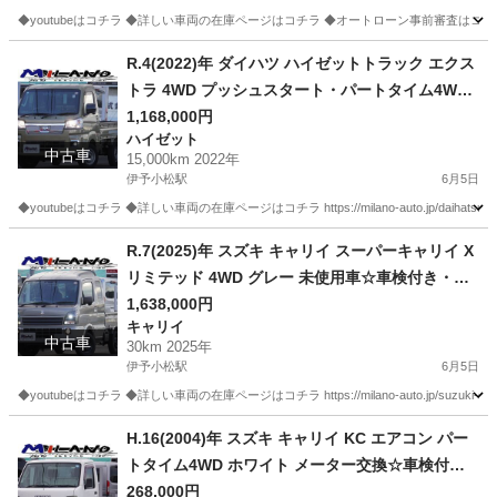
◆youtubeはコチラ ◆詳しい車両の在庫ページはコチラ ◆オートローン事前審査はコチラ https://m
愛媛
西条市
伊予小松駅
その他
パートタイム
R.4(2022)年 ダイハツ ハイゼットトラック エクス
トラ 4WD プッシュスタート・パートタイム4WD
グリーン☆2年車検付き・整備渡・1年保証付☆
1,168,000円
ハイゼット
中古車
15,000km 2022年
伊予小松駅
6月5日
◆youtubeはコチラ ◆詳しい車両の在庫ページはコチラ https://milano-auto.jp/daihatsu-hij
愛媛
西条市
伊予小松駅
ハイゼット
R.7(2025)年 スズキ キャリイ スーパーキャリイ X
リミテッド 4WD グレー 未使用車☆車検付き・デ
ィーラー新車保証継承可☆
1,638,000円
キャリイ
中古車
30km 2025年
伊予小松駅
6月5日
◆youtubeはコチラ ◆詳しい車両の在庫ページはコチラ https://milano-auto.jp/suzuki-su
愛媛
西条市
伊予小松駅
キャリイ
H.16(2004)年 スズキ キャリイ KC エアコン パー
トタイム4WD ホワイト メーター交換☆車検付
き・整備渡・1年保証付☆
268,000円