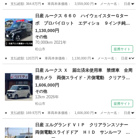
■ 支払総額: 364.8万円 ■ 車両本体価格： 3,559,000 円 ■ メーカー名
愛媛
松山市
セレナ
日産 ルークス ６６０ ハイウェイスターＧター
ボ プロパイロット エディショ ９インチ純正
ナビ・ＴＶ／Ｂｌｕｅｔｏｏｔｈ／ワンオーナ
1,130,000円
その他
（車検整備付）
70,000km 2021年
松山市
提携サイト
■ 支払総額: 120万円 ■ 車両本体価格： 1,130,000 円 ■ メーカー名： 
愛媛
松山市
その他
日産 ルークス Ｘ 届出済未使用車 禁煙車 全周
囲カメラ 両側スライド・片側電動 クリアラン
スソナー オートマチックハイビーム オートラ
1,606,000円
その他
イト スマートキー アイドリングストップ 電
12km 2026年
動格納ミラー ベンチシート エアコン （検11.
松山市
提携サイト
3）
■ 支払総額: 169.9万円 ■ 車両本体価格： 1,606,000 円 ■ メーカー名
愛媛
松山市
その他
日産 エルグランド ＶＩＰ クリアランスソナー
両側電動スライドドア ＨＩＤ サンルーフ 電