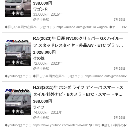
338,000円
ワゴンＲ
中古車
33,000km 2015年
伊予小松駅
7月25日
◆詳しい車両の在庫ページはコチラ https://milano-auto.jp/suzuki-wagonr/ ◆オートローン事前審査
愛媛
西条市
伊予小松駅
ワゴンＲ
R.5(2023)年 日産 NV100クリッパー GX ハイルー
フ スタッドレスタイヤ・外品AW・ETC ブラック
☆車検付き・整備渡・1年保証付☆
1,028,000円
その他
中古車
72,000km 2023年
伊予小松駅
5月28日
◆youtubeはコチラ ◆詳しい車両の在庫ページはコチラ https://milano-auto.jp/nissan-nv10
愛媛
西条市
伊予小松駅
その他
H.23(2011)年 ホンダ ライフ ディーバ スマートス
タイル 社外ナビ・Bカメラ・ETC・スマートキー
ブラック☆車検付き・整備渡・1年保証付☆
368,000円
ライフ
中古車
74,000km 2011年
伊予小松駅
5月29日
◆youtubeはコチラ https://www.youtube.com/watch?v=l6dtRjlCBwQ ◆詳しい車両の在庫ページはコ