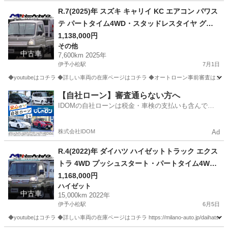
愛媛
西条市
伊予小松駅
ライフ
R.7(2025)年 スズキ キャリイ KC エアコン パワス
テ パートタイム4WD・スタッドレスタイヤ グレ
ー☆2年車検付き・整備渡・1年保証付☆
1,138,000円
その他
中古車
7,600km 2025年
伊予小松駅
7月1日
◆youtubeはコチラ ◆詳しい車両の在庫ページはコチラ ◆オートローン事前審査はコチラ https://m
愛媛
西条市
伊予小松駅
その他
パートタイム
【自社ローン】審査通らない方へ
IDOMの自社ローンは税金・車検の支払いも含んでい
るので毎月の支払額は一定
株式会社IDOM
Ad
R.4(2022)年 ダイハツ ハイゼットトラック エクス
トラ 4WD プッシュスタート・パートタイム4WD
グリーン☆2年車検付き・整備渡・1年保証付☆
1,168,000円
ハイゼット
中古車
15,000km 2022年
伊予小松駅
6月5日
◆youtubeはコチラ ◆詳しい車両の在庫ページはコチラ https://milano-auto.jp/daihatsu-hij