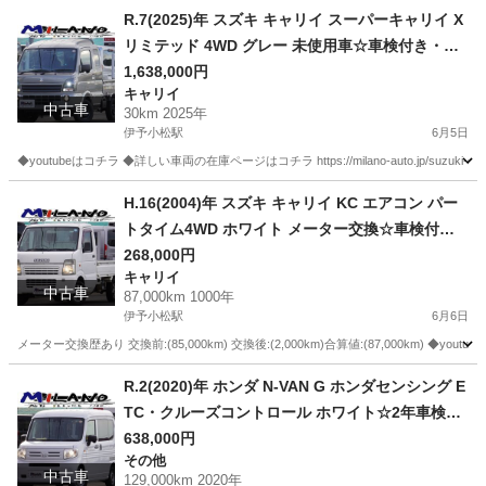
愛媛
西条市
伊予小松駅
ハイゼット
R.7(2025)年 スズキ キャリイ スーパーキャリイ X
リミテッド 4WD グレー 未使用車☆車検付き・デ
ィーラー新車保証継承可☆
1,638,000円
キャリイ
中古車
30km 2025年
伊予小松駅
6月5日
◆youtubeはコチラ ◆詳しい車両の在庫ページはコチラ https://milano-auto.jp/suzuki-su
愛媛
西条市
伊予小松駅
キャリイ
H.16(2004)年 スズキ キャリイ KC エアコン パー
トタイム4WD ホワイト メーター交換☆車検付
き・整備渡・1年保証付☆
268,000円
キャリイ
中古車
87,000km 1000年
伊予小松駅
6月6日
メーター交換歴あり 交換前:(85,000km) 交換後:(2,000km)合算値:(87,000km) ◆youtube
愛媛
西条市
伊予小松駅
キャリイ
R.2(2020)年 ホンダ N-VAN G ホンダセンシング E
TC・クルーズコントロール ホワイト☆2年車検付
き・整備渡・1年保証付☆129,000km
638,000円
その他
中古車
129,000km 2020年