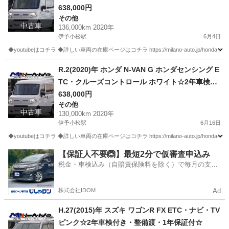
付き・整備渡・1年保証付☆
638,000円
その他
中古車
136,000km 2020年
伊予小松駅
6月4日
◆youtubeはコチラ ◆詳しい車両の在庫ページはコチラ https://milano-auto.jp/honda-n-van
愛媛
西条市
伊予小松駅
その他
VAN
R.2(2020)年 ホンダ N-VAN G ホンダセンシング E
TC・クルーズコントロール ホワイト☆2年車検付
き・整備渡・1年保証付☆130,000km
638,000円
その他
中古車
130,000km 2020年
伊予小松駅
6月16日
◆youtubeはコチラ ◆詳しい車両の在庫ページはコチラ https://milano-auto.jp/honda-n-van
愛媛
西条市
伊予小松駅
その他
VAN
【保証人不要🙆】最短2分で仮審査申込み
税金・車検込み（自賠責保険料を除く）で毎月の支払
額は一定の自社ローン🚗
株式会社IDOM
Ad
H.27(2015)年 スズキ ワゴンR FX ETC・ナビ・TV
ピンク☆2年車検付き・整備渡・1年保証付☆