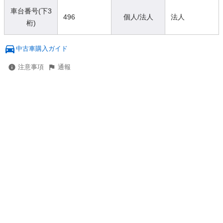
車台番号(下3
496
個人/法人
法人
桁)
中古車購入ガイド
注意事項
通報