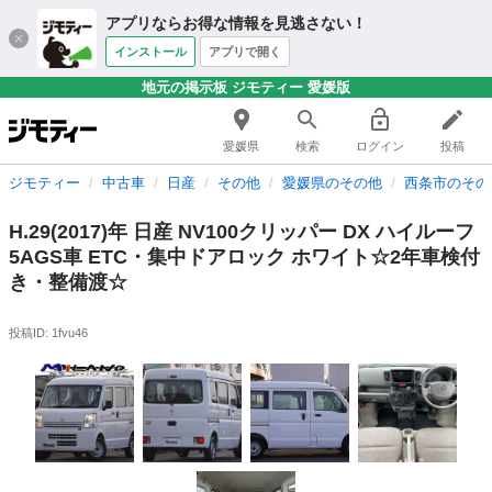
アプリならお得な情報を見逃さない！
インストール
アプリで開く
地元の掲示板 ジモティー 愛媛版
愛媛県
検索
ログイン
投稿
ジモティー
中古車
日産
その他
愛媛県のその他
西条市のその
H.29(2017)年 日産 NV100クリッパー DX ハイルーフ
5AGS車 ETC・集中ドアロック ホワイト☆2年車検付
き・整備渡☆
投稿ID: 1fvu46