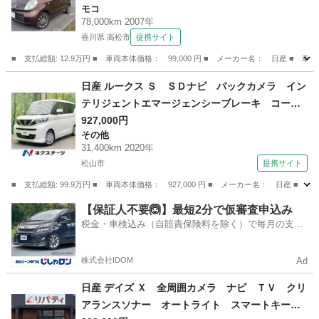
モコ
78,000km 2007年
香川県 高松市
提携サイト
■ 支払総額: 12.9万円 ■ 車両本体価格： 99,000 円 ■ メーカー名： 日産 ■ 車
香川
高松市
モコ
日産 ルークス Ｓ ＳＤナビ バックカメラ イン
テリジェントエマージェンシーブレーキ コーナ
ーセンサー ＥＴＣ オートハイビーム オート
927,000円
その他
ライト Ｂｌｕｅｔｏｏｔｈ ＣＤ ＤＶＤ再生
31,400km 2020年
（検8.11）
松山市
提携サイト
■ 支払総額: 99.9万円 ■ 車両本体価格： 927,000 円 ■ メーカー名： 日
愛媛
松山市
その他
【保証人不要🙆】最短2分で仮審査申込み
税金・車検込み（自賠責保険料を除く）で毎月の支払
額は一定の自社ローン🚗
株式会社IDOM
Ad
日産 デイズ Ｘ 全周囲カメラ ナビ ＴＶ クリ
アランスソナー オートライト スマートキー