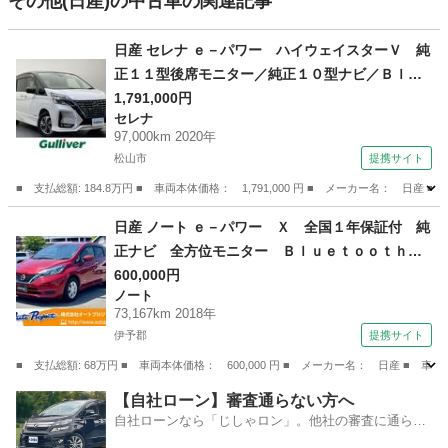
その他(日産)の中古車の関連記事
日産 セレナ ｅ－パワー ハイウェイスターＶ 純
正１１型後席モニター／純正１０型ナビ／Ｂｌｕ
ｅｔｏｏｔｈ／フルセグＴＶ／全周囲カメラ／Ｅ
1,791,000円
セレナ
ＴＣ／前方ドライブレコーダー／シートヒーター
97,000km 2020年
／両側電動スライドドア／プロパイロット／ステ
松山市
提携サイト
アリングヒーター／禁煙 （検9.1）
■ 支払総額: 184.8万円 ■ 車両本体価格： 1,791,000 円 ■ メーカー名
愛媛
松山市
セレナ
日産 ノート ｅ－パワー Ｘ 全国１年保証付 純
正ナビ 全方位モニター Ｂｌｕｅｔｏｏｔｈ
フルセグ デジタルインナーミラー ドラレコ
600,000円
ノート
オートライト ＬＥＤヘッドライト （検9.2）
73,167km 2018年
伊予郡
提携サイト
■ 支払総額: 68万円 ■ 車両本体価格： 600,000 円 ■ メーカー名： 日産
愛媛
伊予郡
ノート
【自社ローン】審査通らない方へ
自社ローンなら「じしゃロン」。他社の審査に通らな
かった方も