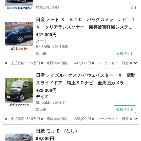
株式会社IDOM
Ad
日産 ノート Ｘ ＥＴＣ バックカメラ ナビ Ｔ
Ｖ クリアランスソナー 衝突被害軽減システ
ム オートライト スマートキー アイドリング
447,000円
ノート
ストップ 電動格納ミラー ＣＶＴ 盗難防止シ
87,159km 2018年
ステム 衝突安全ボディ ＡＢＳ ＥＳＣ （検9.1
松山市
提携サイト
1）
■ 支払総額: 55.9万円 ■ 車両本体価格： 447,000 円 ■ メーカー名： 日
愛媛
松山市
ノート
日産 デイズルークス ハイウェイスター Ｘ 電動
スライドドア 純正ＳＤナビ 全周囲カメラ 禁
煙車 スマートキー ＨＩＤヘッド ビルトイン
422,000円
デイズ
ＥＴＣ 純正１４インチアルミ オートエアコ
85,655km 2014年
ン Ｂｌｕｅｔｏｏｔｈ ＣＤ ＤＶＤ再生 フ
松山市
提携サイト
ルセグ （車検整備付）
■ 支払総額: 52.9万円 ■ 車両本体価格： 422,000 円 ■ メーカー名： 日
愛媛
松山市
デイズ
日産 モコ Ｅ （なし）
99,000円