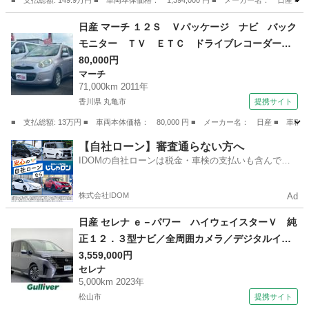
■ 支払総額: 149.9万円 ■ 車両本体価格： 1,394,000 円 ■ メーカー名
備付）
愛媛
松山市
その他
日産 マーチ １２Ｓ Ｖパッケージ ナビ バック
モニター ＴＶ ＥＴＣ ドライブレコーダー
（検8.9）
80,000円
マーチ
71,000km 2011年
香川県 丸亀市
提携サイト
■ 支払総額: 13万円 ■ 車両本体価格： 80,000 円 ■ メーカー名： 日産 ■
香川
丸亀市
マーチ
【自社ローン】審査通らない方へ
IDOMの自社ローンは税金・車検の支払いも含んでい
るので毎月の支払額は一定
株式会社IDOM
Ad
日産 セレナ ｅ－パワー ハイウェイスターＶ 純
正１２．３型ナビ／全周囲カメラ／デジタルイン
ナーミラー／ＥＴＣ／純正前後ドライブレコーダ
3,559,000円
セレナ
ー／両側電動スライドドア／置くだけ充電／ブラ
5,000km 2023年
インドスポットモニター／アダプティブクルーズ
松山市
提携サイト
コントロール／禁煙車 （なし）