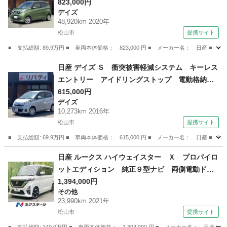
アイドリングストップ 電動格納ミラー ベンチ
823,000円
デイズ
シート ＣＶＴ ＣＤ ＤＶＤ再生 （検9.2）
48,920km 2020年
松山市
提携サイト
■ 支払総額: 89.9万円 ■ 車両本体価格： 823,000 円 ■ メーカー名： 日
愛媛
松山市
デイズ
日産 デイズ Ｓ 衝突被害軽減システム キーレス
エントリー アイドリングストップ 電動格納ミ
ラー ベンチシート ＣＶＴ ＥＳＣ ＣＤ エ
615,000円
デイズ
アコン パワーウィンドウ （検10.4）
10,273km 2016年
松山市
提携サイト
■ 支払総額: 69.9万円 ■ 車両本体価格： 615,000 円 ■ メーカー名： 日
愛媛
松山市
デイズ
日産 ルークス ハイウェイスター Ｘ プロパイロ
ットエディション 純正９型ナビ 両側電動ド
ア 全周囲カメラ インテリジェントエマージェ
1,394,000円
その他
ンシーブレーキ プロパイロット 禁煙車 ドラ
23,990km 2021年
レコ コーナーセンサー スマートキー ＬＥＤ
松山市
提携サイト
ヘッド ＥＴＣ 純正１４インチアルミ （車検整