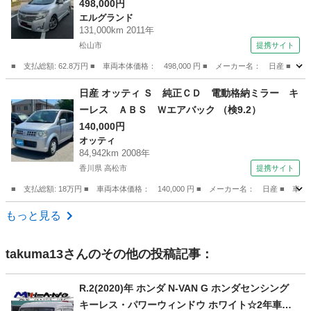
動リアゲート スマートキー ３列シート パワ
498,000円
エルグランド
ーシート ＣＶＴ アルミホイール ＣＤ ミュ
131,000km 2011年
ージックプレイヤー接続可 盗難防止システム
松山市
提携サイト
（検10.8）
■ 支払総額: 62.8万円 ■ 車両本体価格： 498,000 円 ■ メーカー名： 日
愛媛
松山市
エルグランド
日産 オッティ Ｓ 純正ＣＤ 電動格納ミラー キ
ーレス ＡＢＳ Ｗエアバック （検9.2）
140,000円
オッティ
84,942km 2008年
香川県 高松市
提携サイト
■ 支払総額: 18万円 ■ 車両本体価格： 140,000 円 ■ メーカー名： 日産 ■
香川
高松市
オッティ
もっと見る
takuma13
さんのその他の投稿記事：
R.2(2020)年 ホンダ N-VAN G ホンダセンシング
キーレス・パワーウィンドウ ホワイト☆2年車検