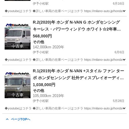
伊予小松駅
6月16日
◆youtubeはコチラ ◆詳しい車両の在庫ページはコチラ https://milano-auto.jp/honda-n-van
愛媛
西条市
伊予小松駅
その他
VAN
R.2(2020)年 ホンダ N-VAN G ホンダセンシング
キーレス・パワーウィンドウ ホワイト☆2年車検
付き・整備渡・1年保証付☆
568,000円
その他
中古車
142,000km 2020年
伊予小松駅
6月6日
◆youtubeはコチラ ◆詳しい車両の在庫ページはコチラ https://milano-auto.jp/honda-n-van
愛媛
西条市
伊予小松駅
その他
R.1(2019)年 ホンダ N-VAN +スタイル ファン ター
ボ ホンダセンシング 社外ディスプレイオーディ
オ・ドラレコ グリーン☆2年車検付き・整備渡・1
1,038,000円
その他
年保証付☆
中古車
105,000km 2019年
伊予小松駅
5月28日
◆youtubeはコチラ ◆詳しい車両の在庫ページはコチラ https://milano-auto.jp/honda-n-van
愛媛
西条市
伊予小松駅
その他
ページTOPへ