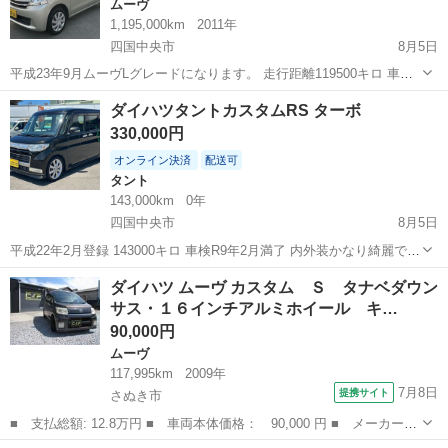
ムーヴ
1,195,000km
2011年
四国中央市
8月5日
平成23年9月ムーヴLグレードになります。 走行距離119500キロ 車検
満了R8年9月14日 ABSランプ付いております。 センサー交換で治ると
愛媛
四国中央市
ムーヴ
走行距離
ダイハツタントカスタムRS ターボ
思います！ 走行に支障なし！ 車検付きの為乗って帰れます！ タイヤ
330,000円
溝あり
オンライン決済
配送可
タント
143,000km
0年
四国中央市
8月5日
平成22年2月登録 143000キロ 車検R9年2月満了 内外装かなり綺麗で
す！ 社外リアスタビリンク
愛媛
四国中央市
タント
ダイハツタント
ダイハツ ムーヴ カスタム Ｓ タナベダウン
サス・１６インチアルミホイール キ…
90,000円
ムーヴ
117,995km
2009年
7月8日
提携サイト
さぬき市
■ 支払総額: 12.8万円 ■ 車両本体価格： 90,000 円 ■ メーカー
名： ダイハツ ■ 車種名： ムーヴ ■ グレード名： カスタム