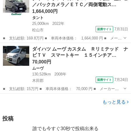
／バックカメラ／ＥＴＣ／両側電動ス…
ドア バック...
1,664,000円
タント
25,000km
2022年
7月31日
提携サイト
松山市
■ 支払総額: 169.8万円 ■ 車両本体価格： 1,664,000 円 ■ メーカ
ー名： ダイハツ ■ 車種名： タント ■ グレード名： カスタム
愛媛
松山市
タント
ダイハツ ムーヴ カスタム Ｒリミテッド ナ
ＲＳ 純正７型ナビ／バックカメラ／ＥＴＣ／両側電動スライドドア
ビＴＶ スマートキー １５インチア…
／シート...
70,000円
ムーヴ
130,528km
2008年
7月24日
提携サイト
木田郡
■ 支払総額: 15万円 ■ 車両本体価格： 70,000 円 ■ メーカー
名： ダイハツ ■ 車種名： ムーヴ ■ グレード名： カスタム
香川
木田郡
ムーヴ
Ｒリミテッド ナビＴＶ スマートキー １５インチアルミホイー
もっと見る
ル パワステ パワー...
投稿
誰でも今すぐ30秒で投稿出来る