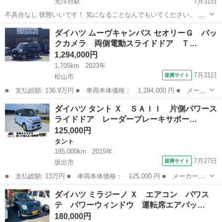
光洋台駅
7月31日
不具合なし 状態いいです！ 気になることなんでもいてください。 車
検なしです！プラスでつけること可能です
愛媛
松山市
光洋台駅
その他
ミラココア
ダイハツ ムーヴキャンバス セオリーＧ バッ
クカメラ 両側電動スライドドア Ｔ…
1,294,000円
1,705km
2023年
7月31日
提携サイト
松山市
■ 支払総額: 136.9万円 ■ 車両本体価格： 1,294,000 円 ■ メーカ
ー名： ダイハツ ■ 車種名： ムーヴキャンバス ■ グレード
愛媛
松山市
ダイハツ
ダイハツ タント Ｘ ＳＡＩＩ 片側パワース
名： セオリーＧ バックカメラ 両側電動スライドドア ＴＶ ク
ライドドア レーダーブレーキサポー…
リアランスソ...
125,000円
タント
185,000km
2015年
7月27日
提携サイト
坂出市
■ 支払総額: 13万円 ■ 車両本体価格： 125,000 円 ■ メーカー
名： ダイハツ ■ 車種名： タント ■ グレード名： Ｘ ＳＡＩ
香川
坂出市
タント
ダイハツ ミラジーノ Ｘ エアコン パワス
Ｉ 片側パワースライドドア レーダーブレーキサポート タイミン
テ パワーウィンドウ 運転席エアバッ…
グチェーン ■ ...
180,000円