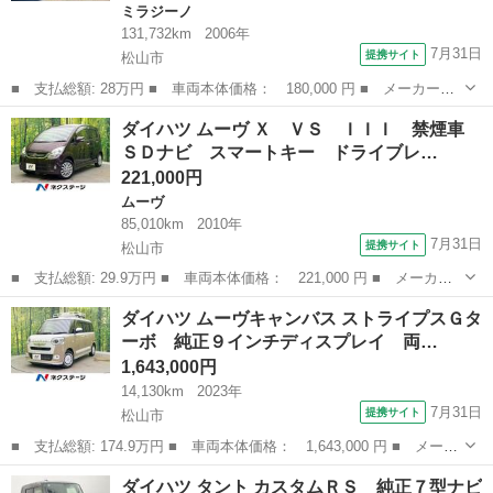
ミラジーノ
131,732km
2006年
7月31日
提携サイト
松山市
■ 支払総額: 28万円 ■ 車両本体価格： 180,000 円 ■ メーカー
名： ダイハツ ■ 車種名： ミラジーノ ■ グレード名： Ｘ エ
愛媛
松山市
ミラジーノ
ダイハツ ムーヴ Ｘ ＶＳ ＩＩＩ 禁煙車
アコン パワステ パワーウィンドウ 運転席エアバッグ 助手席エ
ＳＤナビ スマートキー ドライブレ…
アバッグ キーレ...
221,000円
ムーヴ
85,010km
2010年
7月31日
提携サイト
松山市
■ 支払総額: 29.9万円 ■ 車両本体価格： 221,000 円 ■ メーカー
名： ダイハツ ■ 車種名： ムーヴ ■ グレード名： Ｘ ＶＳ
愛媛
松山市
ムーヴ
ダイハツ ムーヴキャンバス ストライプスＧタ
ＩＩＩ 禁煙車 ＳＤナビ スマートキー ドライブレコーダー Ｅ
ーボ 純正９インチディスプレイ 両…
ＴＣ ＬＥＤ...
1,643,000円
14,130km
2023年
7月31日
提携サイト
松山市
■ 支払総額: 174.9万円 ■ 車両本体価格： 1,643,000 円 ■ メーカ
ー名： ダイハツ ■ 車種名： ムーヴキャンバス ■ グレード
愛媛
松山市
ダイハツ
ダイハツ タント カスタムＲＳ 純正７型ナビ
名： ストライプスＧターボ 純正９インチディスプレイ 両側電動