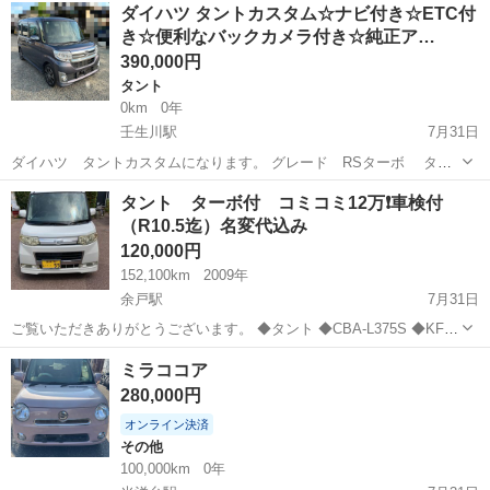
香川
さぬき市
ムーヴ
ダイハツ タントカスタム☆ナビ付き☆ETC付
Ｓ タナベダウンサス・１６インチアルミホイール キーレスエント
き☆便利なバックカメラ付き☆純正ア…
リー ＨＩＤ ...
390,000円
タント
0km
0年
壬生川駅
7月31日
ダイハツ タントカスタムになります。 グレード RSターボ ター
ボモデルですので 加速も良く使いやすいお車です。 左側ピラーレスで
愛媛
西条市
壬生川駅
タント
タント ターボ付 コミコミ12万❗️車検付
開口も広く 電動パワースライド完備で ハイトール車両ですのでゆった
（R10.5迄）名変代込み
り座れます。 ETC...
120,000円
152,100km
2009年
余戸駅
7月31日
ご覧いただきありがとうございます。 ◆タント ◆CBA-L375S ◆KF-
DET ◆片側パワースライドドア ◆エアコンの風は出るのですが調子が
愛媛
松山市
余戸駅
ダイハツ
ミラココア
悪いです。 ◆喫煙歴あり コミコミ１２万円 そのまま...
280,000円
オンライン決済
その他
100,000km
0年