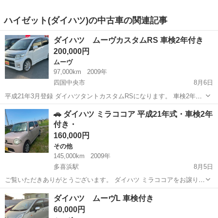
ハイゼット(ダイハツ)の中古車の関連記事
ダイハツ ムーヴカスタムRS 車検2年付き
200,000円
ムーヴ
97,000km
2009年
四国中央市
8月6日
平成21年3月登録 ダイハツタントカスタムRSになります。 車検2年付
き！ タイヤは溝少ないです。 支払い総額になります！
愛媛
四国中央市
ムーヴ
ムーヴカスタム
🚗 ダイハツ ミラココア 平成21年式・車検2年
付き・
160,000円
その他
145,000km
2009年
多喜浜駅
8月5日
ご覧いただきありがとうございます。 ダイハツ ミラココアをお譲りし
ます。 【車両情報】 ・メーカー：ダイハツ ・車種：ミラココア ・年
愛媛
新居浜市
多喜浜駅
その他
ミラココア
ダイハツ ムーヴL 車検付き
式：平成21年（2009年） ・走行距離：145,000km ・車検：2年付き
60,000円
（購入後...