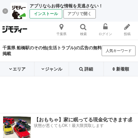
アプリならお得な情報を見逃さない！
インストール
アプリで開く
千葉県
検索
ログイン
投稿
千葉県 船橋駅のその他(生活トラブル)の広告の無料
人気キーワード
掲載
エリア
ジャンル
詳細
新着順
【おもちゃ】家に眠ってる現金化できます💰
状態が悪くてもOK！最大限買取します