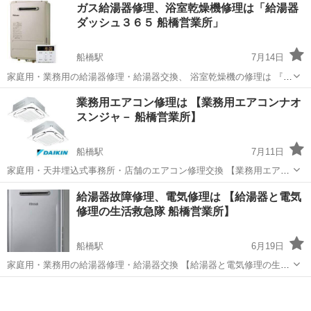
ガス給湯器修理、浴室乾燥機修理は「給湯器
ダッシュ３６５ 船橋営業所」
船橋駅
7月14日
家庭用・業務用の給湯器修理・給湯器交換、 浴室乾燥機の修理は 『給
湯器ダッシュ３６５ 船橋営業所』 ※給湯器修理は概算見積金額をお伝
千葉
船橋市
船橋駅
その他
業務用エアコン修理は 【業務用エアコンナオ
えしまして 発注依頼を頂く事前予約制になります。 修理出張エリア：
スンジャ－ 船橋営業所】
東京・...
船橋駅
7月11日
家庭用・天井埋込式事務所・店舗のエアコン修理交換 【業務用エアコ
ンナオスンジャ－ 船橋営業所】でしております。 ※弊社のエアコン修
千葉
船橋市
船橋駅
その他
天井
給湯器故障修理、電気修理は 【給湯器と電気
理は事前予約制になります。 修理出張エリア：東京・神奈川・埼玉・
修理の生活救急隊 船橋営業所】
千葉。 エアコ...
船橋駅
6月19日
家庭用・業務用の給湯器修理・給湯器交換 【給湯器と電気修理の生活
救急隊 船橋営業所】 ※給湯器修理は概算見積金額をお伝えしまして
千葉
船橋市
船橋駅
その他
給湯器
発注依頼を頂く事前予約制になります。 修理出張エリア：東京・神奈
川・埼玉・千葉...