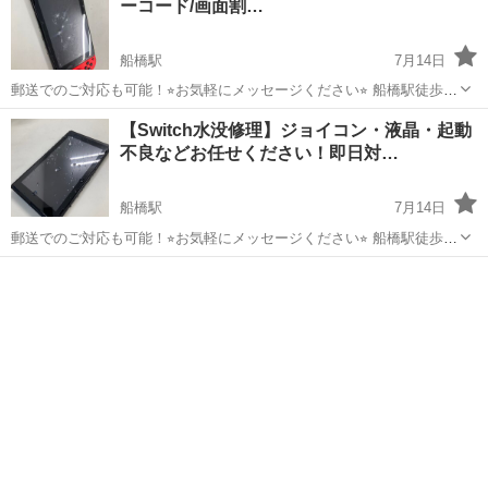
ーコード/画面割…
船橋駅
7月14日
郵送でのご対応も可能！⭐︎お気軽にメッセージください⭐︎ 船橋駅徒歩2
分！ Nintendo Switchの修理を格安・丁寧に行っています！ 他のとこ
千葉
船橋市
船橋駅
その他
バッテリー
【Switch水没修理】ジョイコン・液晶・起動
ろよりも高い場合はご相談くださいませ。 ✅水に落としてしま...
不良などお任せください！即日対…
船橋駅
7月14日
郵送でのご対応も可能！⭐︎お気軽にメッセージください⭐︎ 船橋駅徒歩2
分！ Nintendo Switchの修理を格安・丁寧に行っています！ ✅水に落と
千葉
船橋市
船橋駅
その他
バッテリー
してしまって動かない ✅液晶割れ・黒いにじみ ✅充電できない・...