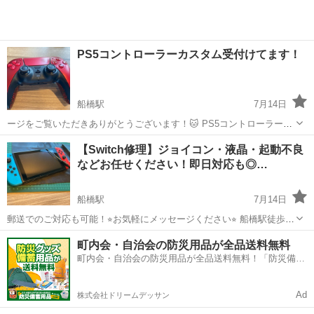
PS5コントローラーカスタム受付けてます！
船橋駅
7月14日
ージをご覧いただきありがとうございます！🐱 PS5コントローラー
DualSenseの背面2ボタンカスタムのご依頼承っております！ また完成
千葉
船橋市
船橋駅
その他
【Switch修理】ジョイコン・液晶・起動不良
品が欲しい方もご相談ください！ 純正のPS5コントローラーに...
などお任せください！即日対応も◎…
船橋駅
7月14日
郵送でのご対応も可能！⭐︎お気軽にメッセージください⭐︎ 船橋駅徒歩2
分！ Nintendo Switchの修理を格安・丁寧に行っています！ ✅ジョイコ
千葉
船橋市
船橋駅
その他
バッテリー
町内会・自治会の防災用品が全品送料無料
ンのスティック不良 ✅液晶割れ・黒いにじみ ✅充電...
町内会・自治会の防災用品が全品送料無料！「防災備蓄
用品ドットコム」
Ad
株式会社ドリームデッサン