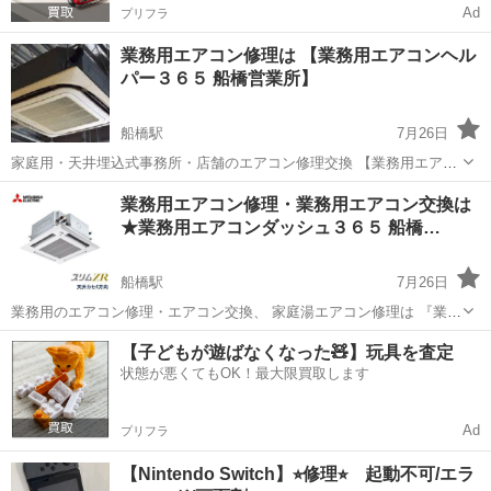
Ad
プリフラ
業務用エアコン修理は 【業務用エアコンヘル
パー３６５ 船橋営業所】
船橋駅
7月26日
家庭用・天井埋込式事務所・店舗のエアコン修理交換 【業務用エアコ
ンヘルパー３６５ 船橋営業所】でしております。 ※弊社のエアコン修
千葉
船橋市
船橋駅
その他
天井
業務用エアコン修理・業務用エアコン交換は
理は事前予約制になります。 修理出張エリア：東京・神奈川・埼玉・
★業務用エアコンダッシュ３６５ 船橋…
千葉。 エア...
船橋駅
7月26日
業務用のエアコン修理・エアコン交換、 家庭湯エアコン修理は 『業務
用エアコンダッシュ３６５ 船橋営業所』 ※業務用エアコン交換は概算
千葉
船橋市
船橋駅
その他
見積
【子どもが遊ばなくなった🧸】玩具を査定
見積金額を お伝えしまして、発注依頼を頂く事前予約制になります。
状態が悪くてもOK！最大限買取します
修理出...
Ad
プリフラ
【Nintendo Switch】⭐︎修理⭐︎ 起動不可/エラ