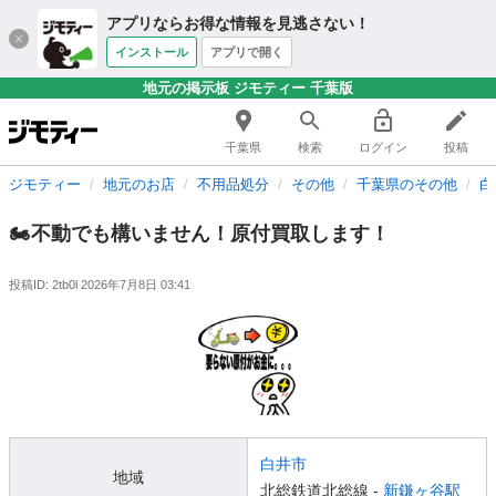
アプリならお得な情報を見逃さない！
インストール
アプリで開く
地元の掲示板 ジモティー 千葉版
千葉県
検索
ログイン
投稿
ジモティー
地元のお店
不用品処分
その他
千葉県のその他
白
🏍不動でも構いません！原付買取します！
投稿ID: 2tb0l
2026年7月8日 03:41
白井市
地域
北総鉄道北総線 -
新鎌ヶ谷駅