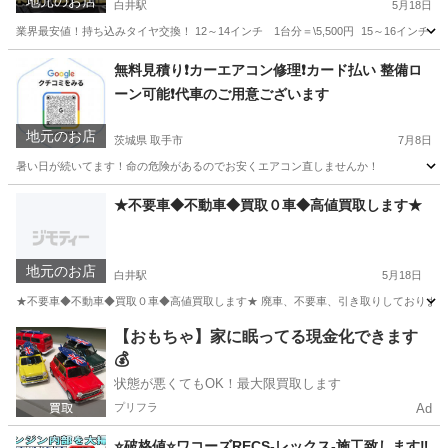
地元のお店
白井駅
5月18日
業界最安値！持ち込みタイヤ交換！ 12～14インチ 1台分＝\5,500円 15～16インチ 1台分
千葉
白井市
白井駅
車検
タイヤ
無料見積り❗️カーエアコン修理❗️カード払い 整備ロ
ーン可能❗️代車のご用意ございます
地元のお店
茨城県 取手市
7月8日
暑い日が続いてます！命の危険があるのでお安くエアコン直しませんか！
茨城
取手市
車検
無料
★不要車◆不動車◆買取０車◆高値買取します★
地元のお店
白井駅
5月18日
★不要車◆不動車◆買取０車◆高値買取します★ 廃車、不要車、引き取りしております
千葉
鎌ケ谷市
白井駅
不用品買取
買取
【おもちゃ】家に眠ってる現金化できます
💰
状態が悪くてもOK！最大限買取します
プリフラ
Ad
⭐️破格値⭐️ワコーズRECS-レックス-施工致します‼️