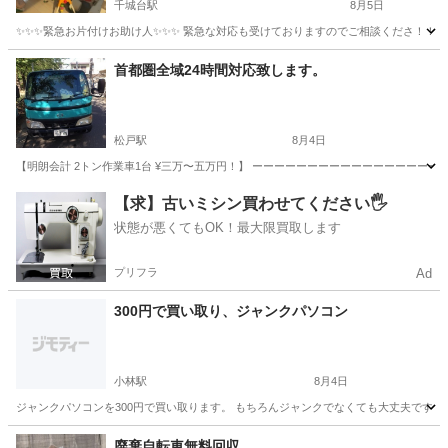
千城台駅
8月5日
✨✨✨緊急お片付けお助け人✨✨✨ 緊急な対応も受けておりますのでご相談くださ！！ 
千葉
千葉市
千城台駅
不用品回収
片付け
首都圏全域24時間対応致します。
松戸駅
8月4日
【明朗会計 2トン作業車1台 ¥三万〜五万円！】 ーーーーーーーーーーーーーーーーーーー
千葉
松戸市
松戸駅
遺品整理
料金
【求】古いミシン買わせてください🖐️
状態が悪くてもOK！最大限買取します
プリフラ
Ad
300円で買い取り、ジャンクパソコン
小林駅
8月4日
ジャンクパソコンを300円で買い取ります。 もちろんジャンクでなくても大丈夫です。 
千葉
印西市
小林駅
不用品買取
廃棄自転車無料回収