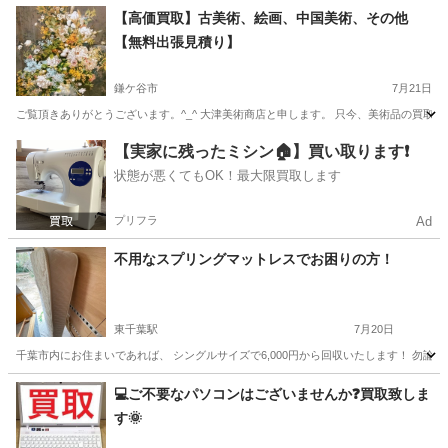
千葉
鎌ケ谷市
不用品買取
無料
【高価買取】古美術、絵画、中国美術、その他
【無料出張見積り】
鎌ケ谷市
7月21日
ご覧頂きありがとうございます。^_^ 大津美術商店と申します。 只今、美術品の買取
千葉
鎌ケ谷市
不用品買取
無料
【実家に残ったミシン🏠】買い取ります❗️
状態が悪くてもOK！最大限買取します
プリフラ
Ad
不用なスプリングマットレスでお困りの方！
東千葉駅
7月20日
千葉市内にお住まいであれば、 シングルサイズで6,000円から回収いたします！ 勿論
千葉
千葉市
東千葉駅
不用品回収
料金
💻ご不要なパソコンはございませんか❓買取致しま
す🌞