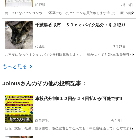
松戸駅
7月18日
使っていないパソコンや、ご不要になったパソコンを買取致します🌞ぜひ一度ご相談くださ
千葉
松戸市
松戸駅
不用品買取
無料
千葉県香取市 ５０ｃｃバイク処分・引き取り
佐原駅
7月17日
ご不要になった５０ｃｃバイク無料回収致します。 動かなくてもOK出張費無料♪ 書
千葉
香取市
佐原駅
不用品買取
無料
もっと見る
Joinus
さんのその他の投稿記事：
車検代分割‼️１２回か２４回払いが可能です‼️
地元のお店
西白井駅
5月18日
朗報‼️ 支払い延滞、債務整理、破産宣告してる人でも１年程度経過している方であれば 
千葉
白井市
西白井駅
車検