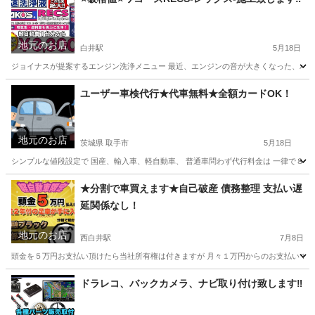
地元のお店
白井駅
5月18日
ジョイナスが提案するエンジン洗浄メニュー 最近、エンジンの音が大きくなった、パワー
千葉
白井市
白井駅
車検
ワコーズ
ユーザー車検代行★代車無料★全額カードOK！
地元のお店
茨城県 取手市
5月18日
シンプルな値段設定で 国産、輸入車、軽自動車、 普通車問わず代行料金は 一律で８千円
茨城
取手市
車検
無料
★分割で車買えます★自己破産 債務整理 支払い遅
延関係なし！
地元のお店
西白井駅
7月8日
頭金を５万円お支払い頂けたら当社所有権は付きますが 月々１万円からのお支払いで車検２
千葉
白井市
西白井駅
車検
アルミホイール
ドラレコ、バックカメラ、ナビ取り付け致します‼️