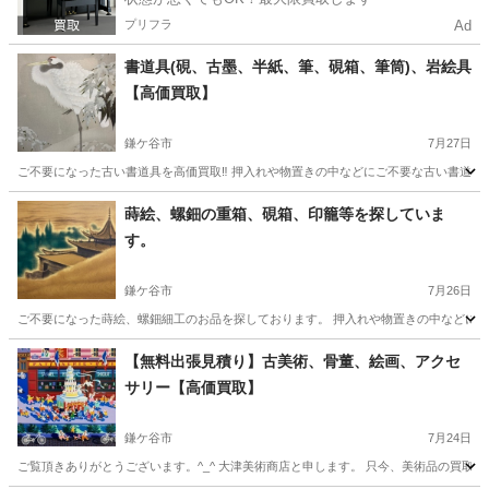
プリフラ
Ad
書道具(硯、古墨、半紙、筆、硯箱、筆筒)、岩絵具
【高価買取】
鎌ケ谷市
7月27日
ご不要になった古い書道具を高価買取‼️ 押入れや物置きの中などにご不要な古い書道具は
千葉
鎌ケ谷市
不用品買取
買取
蒔絵、螺鈿の重箱、硯箱、印籠等を探していま
す。
鎌ケ谷市
7月26日
ご不要になった蒔絵、螺鈿細工のお品を探しております。 押入れや物置きの中などにご
千葉
鎌ケ谷市
不用品買取
無料
【無料出張見積り】古美術、骨董、絵画、アクセ
サリー【高価買取】
鎌ケ谷市
7月24日
ご覧頂きありがとうございます。^_^ 大津美術商店と申します。 只今、美術品の買取