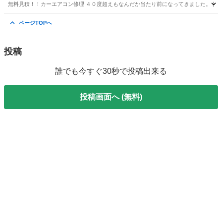
無料見積！！カーエアコン修理 ４０度超えもなんだか当たり前になってきました。 熱中
千葉
白井市
西白井駅
車検
無料
ページTOPへ
投稿
誰でも今すぐ30秒で投稿出来る
投稿画面へ (無料)