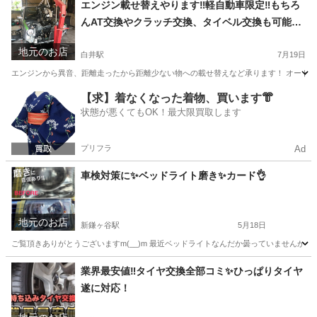
エンジン載せ替えやります‼️軽自動車限定‼️もちろ
んAT交換やクラッチ交換、タイベル交換も可能で
す★
地元のお店
白井駅
7月19日
エンジンから異音、距離走ったから距離少ない物への載せ替えなど承ります！ オートマ
千葉
白井市
白井駅
車検
【求】着なくなった着物、買います👘
状態が悪くてもOK！最大限買取します
プリフラ
Ad
車検対策に✨ベッドライト磨き✨カード👌
地元のお店
新鎌ヶ谷駅
5月18日
ご覧頂きありがとうございますm(__)m 最近ベッドライトなんだか曇っていませんか？
千葉
白井市
新鎌ヶ谷駅
車検
磨き
業界最安値‼️タイヤ交換全部コミ✨ひっぱりタイヤ
遂に対応！