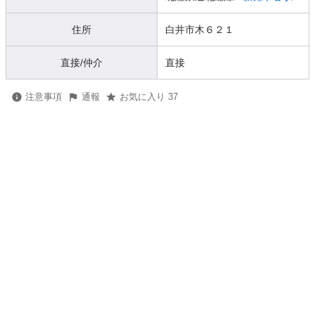
住所
白井市木６２１
直接/仲介
直接
注意事項
通報
お気に入り 37