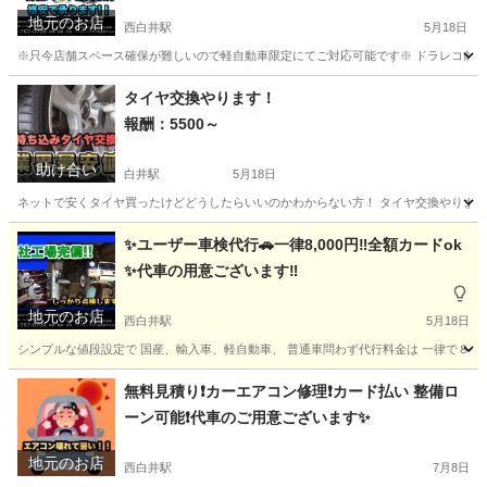
地元のお店
西白井駅
5月18日
※只今店舗スペース確保が難しいので軽自動車限定にてご対応可能です※ ドラレコ前だけ8,000円〜
千葉
白井市
西白井駅
車検
ドラレコ
タイヤ交換やります！
報酬：5500～
助け合い
白井駅
5月18日
ネットで安くタイヤ買ったけどどうしたらいいのかわからない方！ タイヤ交換やります！ 12～14イ
千葉
白井市
白井駅
手伝いたい/助けたい
ホイール
✨ユーザー車検代行🚗一律8,000円‼︎全額カードok
✨代車の用意ございます‼️
地元のお店
西白井駅
5月18日
シンプルな値段設定で 国産、輸入車、軽自動車、 普通車問わず代行料金は 一律で８千円
千葉
白井市
西白井駅
車検
ユーザー車検
無料見積り❗️カーエアコン修理❗️カード払い 整備ロ
ーン可能❗️代車のご用意ございます✨
地元のお店
西白井駅
7月8日