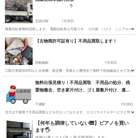
北国分駅
7月30日
廃棄自転車無料回収します。 電動自転車も可能です。 その他 バイク シニアカーなど
千葉
松戸市
北国分駅
不用品回収
無料
【古物商許可証有り】不用品買取します！
西船橋駅
7月30日
◎取引実績300件以上 出張費・査定費・見積もり費用全て無料で現地確認させて頂きます。
千葉
市川市
西船橋駅
不用品買取
買取
無料出張見積り！不用品買取 不用品の処分、残
置物撤去、空き家片付け、ゴミ屋敷片付け、遺品
整理、生前整理、南房総市 館山市 鴨川市 君
津市 木更津市 袖ヶ浦市
千歳駅
7月28日
当方は千葉県で不用品買取などを行なっております、エコリサイクルサービスと申します
千葉
南房総市
千歳駅
不用品買取
無料
【何年も調律していない🎹】ピアノを買い
ます🖐️
状態が悪くてもOK！最大限買取します