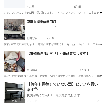
小林駅
8月4日
ジャンクパソコンを300円で買い取ります。 もちろんジャンクでなくても大丈夫です。 
千葉
印西市
小林駅
不用品買取
廃棄自転車無料回収
北国分駅
7月30日
廃棄自転車無料回収します。 電動自転車も可能です。 その他 バイク シニアカーなど
千葉
松戸市
北国分駅
不用品回収
無料
【古物商許可証有り】不用品買取します！
西船橋駅
7月30日
◎取引実績300件以上 出張費・査定費・見積もり費用全て無料で現地確認させて頂きます。
千葉
市川市
西船橋駅
不用品買取
買取
【何年も調律していない🎹】ピアノを買い
ます🖐️
状態が悪くてもOK！最大限買取します
プリフラ
Ad