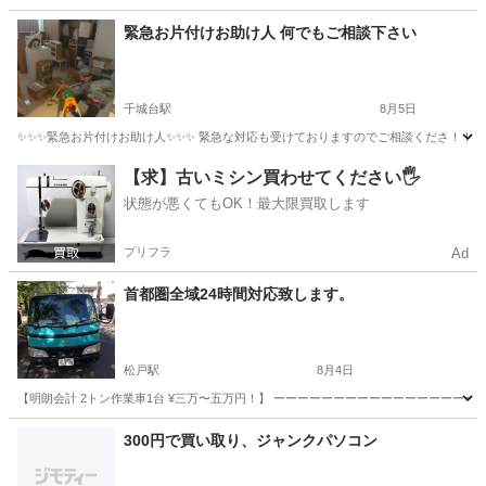
千葉
市原市
上総村上駅
不用品回収
取り外し
緊急お片付けお助け人 何でもご相談下さい
千城台駅
8月5日
✨✨✨緊急お片付けお助け人✨✨✨ 緊急な対応も受けておりますのでご相談くださ！！ 
千葉
千葉市
千城台駅
不用品回収
片付け
【求】古いミシン買わせてください🖐️
状態が悪くてもOK！最大限買取します
プリフラ
Ad
首都圏全域24時間対応致します。
松戸駅
8月4日
【明朗会計 2トン作業車1台 ¥三万〜五万円！】 ーーーーーーーーーーーーーーーーーーー
千葉
松戸市
松戸駅
遺品整理
料金
300円で買い取り、ジャンクパソコン