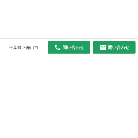
問い合わせ
問い合わせ
千葉県 > 館山市
初めての方へ
利用規約
プライバシーポリシー
プライバシー・ステートメント
健全化に資する運用方針
お問い合わせ
運営会社
サイトマップ
ご利用ガイド
フリーワードで探す
PC版で表示
都道府県選択