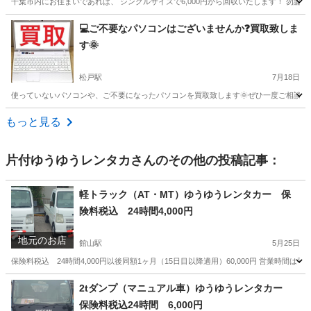
千葉市内にお住まいであれば、 シングルサイズで6,000円から回収いたします！ 勿論
千葉
千葉市
東千葉駅
不用品回収
料金
💻ご不要なパソコンはございませんか❓買取致しま
す🌞
松戸駅
7月18日
使っていないパソコンや、ご不要になったパソコンを買取致します🌞ぜひ一度ご相談くださ
千葉
松戸市
松戸駅
不用品買取
無料
もっと見る
片付ゆうゆうレンタカ
さんのその他の投稿記事：
軽トラック（AT・MT）ゆうゆうレンタカー 保
険料税込 24時間4,000円
地元のお店
館山駅
5月25日
保険料税込 24時間4,000円以後同額1ヶ月（15日目以降適用）60,000円 営業時
千葉
館山市
館山駅
運搬代行
貸出
2tダンプ（マニュアル車）ゆうゆうレンタカー
保険料税込24時間 6,000円