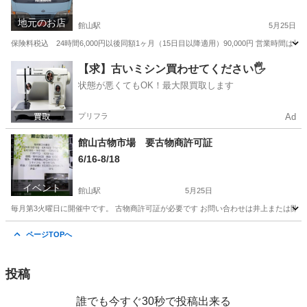
地元のお店
館山駅
5月25日
保険料税込 24時間6,000円以後同額1ヶ月（15日目以降適用）90,000円 営業時
千葉
館山市
館山駅
引っ越し
貸出
【求】古いミシン買わせてください🖐️
状態が悪くてもOK！最大限買取します
プリフラ
Ad
館山古物市場 要古物商許可証
6/16-8/18
イベント
館山駅
5月25日
毎月第3火曜日に開催中です。 古物商許可証が必要です お問い合わせは井上または開
千葉
館山市
館山駅
その他
古物商
ページTOPへ
投稿
誰でも今すぐ30秒で投稿出来る