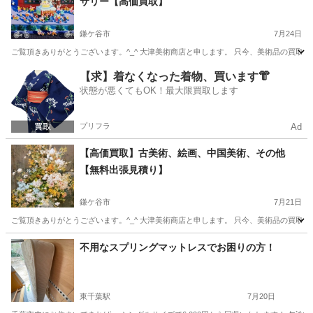
サリー【高価買取】
鎌ケ谷市
7月24日
ご覧頂きありがとうございます。^_^ 大津美術商店と申します。 只今、美術品の買取
千葉
鎌ケ谷市
不用品買取
無料
【求】着なくなった着物、買います👘
状態が悪くてもOK！最大限買取します
プリフラ
Ad
【高価買取】古美術、絵画、中国美術、その他
【無料出張見積り】
鎌ケ谷市
7月21日
ご覧頂きありがとうございます。^_^ 大津美術商店と申します。 只今、美術品の買取
千葉
鎌ケ谷市
不用品買取
無料
不用なスプリングマットレスでお困りの方！
東千葉駅
7月20日