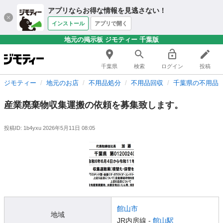
アプリならお得な情報を見逃さない！
インストール
アプリで開く
地元の掲示板 ジモティー 千葉版
千葉県
検索
ログイン
投稿
ジモティー
地元のお店
不用品処分
不用品回収
千葉県の不用品
産業廃棄物収集運搬の依頼を募集致します。
投稿ID: 1b4yxu
2026年5月11日 08:05
館山市
地域
JR内房線 -
館山駅