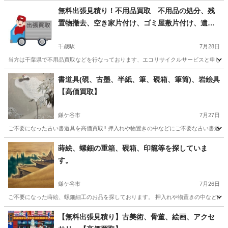
無料出張見積り！不用品買取 不用品の処分、残
置物撤去、空き家片付け、ゴミ屋敷片付け、遺品
整理、生前整理、南房総市 館山市 鴨川市 君
津市 木更津市 袖ヶ浦市
千歳駅
7月28日
当方は千葉県で不用品買取などを行なっております、エコリサイクルサービスと申します
千葉
南房総市
千歳駅
不用品買取
無料
書道具(硯、古墨、半紙、筆、硯箱、筆筒)、岩絵具
【高価買取】
鎌ケ谷市
7月27日
ご不要になった古い書道具を高価買取‼️ 押入れや物置きの中などにご不要な古い書道具は
千葉
鎌ケ谷市
不用品買取
買取
蒔絵、螺鈿の重箱、硯箱、印籠等を探していま
す。
鎌ケ谷市
7月26日
ご不要になった蒔絵、螺鈿細工のお品を探しております。 押入れや物置きの中などにご
千葉
鎌ケ谷市
不用品買取
無料
【無料出張見積り】古美術、骨董、絵画、アクセ