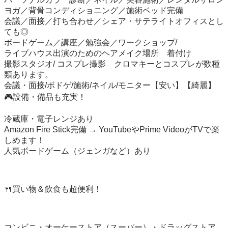
ヨガ／背骨コンディショニング／施術ベッド完備

会議／面接／打ち合わせ／シェア・サテライトオフィスとし
ても◎

ボードゲーム／講座／勉強会／ワークショップ/

ライブハウス出演のためのヘアメイク場所　着付け

撮影スタジオ/ コスプレ撮影　クロマキーとコスプレが数種
類あります。

会議・面接/ボドゲ/施術/ネイル/モニター【安い】【綺麗】

🎮設備・備品も充実！

冷蔵庫・電子レンジあり

Amazon Fire Stick完備 → YouTubeやPrime VideoがTVで楽
しめます！

人気ボードゲーム（ジェンガなど）あり

🍴買い物＆飲食も超便利！

コンビニ・オーケーストア（スーパー）・ドラッグストア 