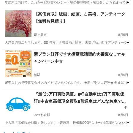
年度末に向けて、これから領収書やレシート等の整理整頓・項目分けから始まって確定申
千葉
八千代台駅
その他
東京
その他
個人事業主
【高価買取】版画、絵画、古美術、アンティーク
【無料お見積り】
鎌ケ谷市
8月5日
大津美術商店と申します。🙇‍♂️ 当方、各種版画、絵画、古美術品、西洋アンティークな
千葉
鎌ケ谷市
その他
買取
新プラン好評です★携帯電話契約★審査なし☆キ
ャンペーン中☆
柏駅
8月5日
審査なしの携帯電話会社スカイセブンモバイルです。 ★新プラン大好評★ 例えば（税抜き） ●1GB 月
千葉
柏市
柏駅
その他
スカイセブンモバイル
『最低5万円買取保証』‼️軽自動車は3万円買取保
証‼️中古車高価現金買取‼️普通車はどんなお車でも
最低5万円以上で買い取り致します‼️車種によって
は高額買取可能‼️お気軽にお問い合わせ下さい⭐️ 廃
みつわ台駅
8月5日
車買取⭐️廃車買い取り⭐️
中古車『高価現金買取』致します‼️ ・普通車：最低50000円以上〜(排気量が大きいお車は買
千葉
千葉市
みつわ台駅
その他
買取