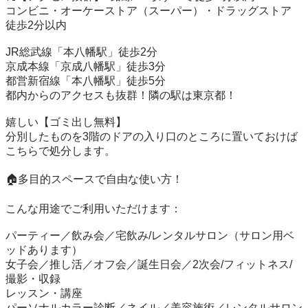
コンビニ・オーケーストア（スーパー）・ドラッグストア 
徒歩2分以内

JR総武線「本八幡駅」徒歩2分

京成本線「京成八幡駅」徒歩3分

都営新宿線「本八幡駅」徒歩5分

都内からのアクセスも抜群！隣の駅は東京都！

嬉しい【ゴミ出し無料】

分別したものを3階のドアの入り口のところに置いておけば
こちらで処分します。

🏠多目的スペースで自由な使い方！

こんな用途でご利用いただけます：

パーティー／飲み会／宅飲み/レンタルサロン（サロン用ベ
ッドあります）

女子会／推し活／オフ会／誕生日会／2次会/フィットネス/
撮影・収録　

レッスン・講座

パーソナルカラー診断／ネイル／美容施術／レンタルサロン
