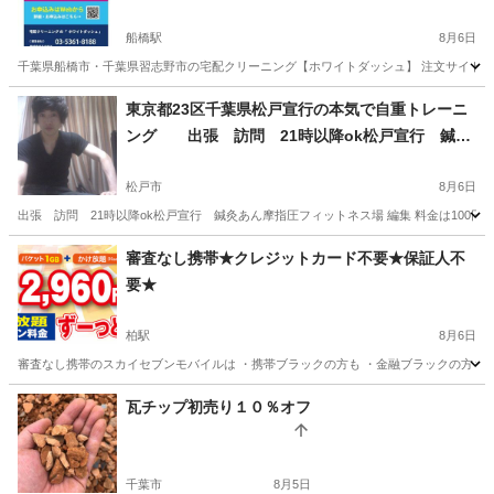
船橋駅
8月6日
千葉県船橋市・千葉県習志野市の宅配クリーニング【ホワイトダッシュ】 注文サイト https:
千葉
船橋市
船橋駅
その他
千葉
習志野市
津田沼駅
東京都23区千葉県松戸宣行の本気で自重トレーニ
ング 出張 訪問 21時以降ok松戸宣行 鍼灸
その他
あん摩指圧フィットネス場 編集 料金は100円単位
でご相談OK！本気の自重トレーニングで理想の身
松戸市
8月6日
体へ 出張 訪問 2腰痛改善 松戸宣行 鍼灸あ
出張 訪問 21時以降ok松戸宣行 鍼灸あん摩指圧フィットネス場 編集 料金は100
ん摩指圧フィットネス場 編集 料金は100円単位で
千葉
松戸市
その他
審査なし携帯★クレジットカード不要★保証人不
ご相談OK！本気の自重トレーニングで理想の身体
要★
へ 出張 訪問 21時以降okメッセージなどはご
遠慮ください募集年齢健康松戸２１応援団 松戸
柏駅
8月6日
市の企画に登録していますので、 ぜひ、予防医学
審査なし携帯のスカイセブンモバイルは ・携帯ブラックの方も ・金融ブラックの方も 
に興味ある方、お問い合わせください。
千葉
柏市
柏駅
その他
千葉
柏市
柏駅
その他
瓦チップ初売り１０％オフ
千葉市
8月5日