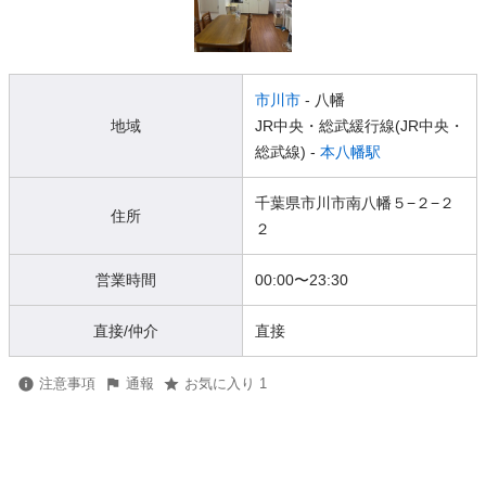
市川市
- 八幡
地域
JR中央・総武緩行線(JR中央・
総武線) -
本八幡駅
千葉県市川市南八幡５−２−２
住所
２
営業時間
00:00
〜
23:30
直接/仲介
直接
注意事項
通報
お気に入り 1