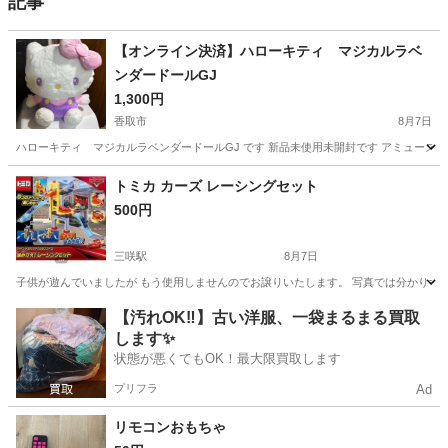
記事
【オンライン決済】ハローキティ マジカルラベ
ンダードールGJ
1,300円
香取市
8月7日
ハローキティ マジカルラベンダードールGJ です 新品未使用未開封です アミューズ
千葉
香取市
おもちゃ
ハローキティ
トミカ カーズ レーシングセット
500円
三咲駅
8月7日
子供が遊んでいましたが もう使用しませんのでお譲りいたします。 写真では分かりず
千葉
船橋市
三咲駅
ミニカー
カーズ
【汚れOK‼️】古い洋服、一袋まるまる買取
します✨
状態が悪くてもOK！最大限買取します
プリフラ
Ad
リモコンおもちゃ