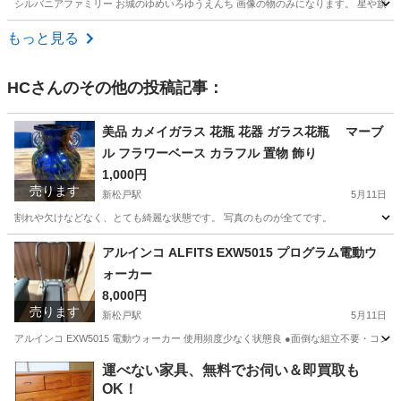
シルバニアファミリー お城のゆめいろゆうえんち 画像の物のみになります。 星や旗の欠
千葉
四街道市
四街道駅
おもちゃ
もっと見る
HC
さんのその他の投稿記事：
美品 カメイガラス 花瓶 花器 ガラス花瓶 マーブ
ル フラワーベース カラフル 置物 飾り
1,000円
売ります
新松戸駅
5月11日
割れや欠けなどなく、とても綺麗な状態です。 写真のものが全てです。
千葉
松戸市
新松戸駅
インテリア雑貨/小物
ガラス
アルインコ ALFITS EXW5015 プログラム電動ウ
ォーカー
8,000円
売ります
新松戸駅
5月11日
アルインコ EXW5015 電動ウォーカー 使用頻度少なく状態良 ●面倒な組立不要・
千葉
松戸市
新松戸駅
フィットネス、トレーニング
運べない家具、無料でお伺い＆即買取も
OK！
ALFITS