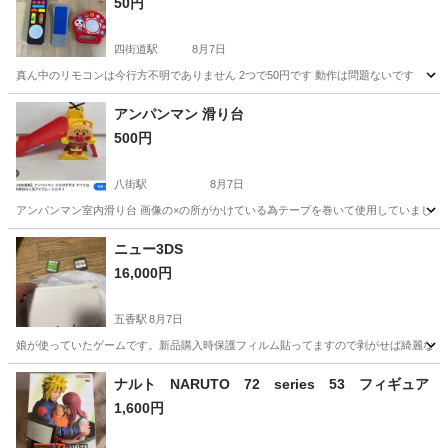
50円
四街道駅
8月7日
真ん中のリモコンは今行方不明でありません 2つで50円です 動作は問題ないです
千葉
四街道市
四街道駅
おもちゃ
リモコン
アンパンマン 滑り台
500円
八街駅
8月7日
アンパンマン室内滑り台 画像の×の所がかけている為テープを巻いて使用していました
千葉
八街市
八街駅
その他
滑り台
ニュー3DS
16,000円
五香駅
8月7日
娘が使っていたゲームです。新品購入時保護フィルム貼ってますので剥がせば綺麗な画
千葉
松戸市
五香駅
ポータブルゲーム
ナルト NARUTO 72 series 53 フィギュア
1,600円