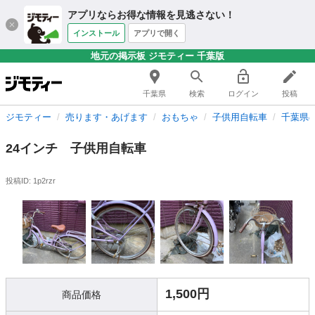
アプリならお得な情報を見逃さない！
インストール
アプリで開く
地元の掲示板 ジモティー 千葉版
千葉県
検索
ログイン
投稿
ジモティー
売ります・あげます
おもちゃ
子供用自転車
千葉県
24インチ 子供用自転車
投稿ID: 1p2rzr
1,500円
商品価格