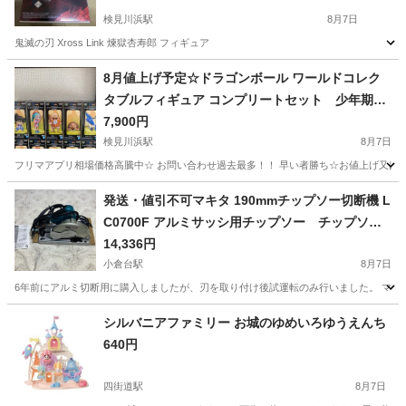
検見川浜駅
8月7日
鬼滅の刃 Xross Link 煉獄杏寿郎 フィギュア
千葉
千葉市
検見川浜駅
フィギュア
鬼滅の刃
8月値上げ予定☆ドラゴンボール ワールドコレク
タブルフィギュア コンプリートセット 少年期編
①
7,900円
検見川浜駅
8月7日
フリマアプリ相場価格高騰中☆ お問い合わせ過去最多！！ 早い者勝ち☆お値上げ又は
千葉
千葉市
検見川浜駅
フィギュア
発送・値引不可マキタ 190mmチップソー切断機 L
C0700F アルミサッシ用チップソー チップソー
ワールドコレクタブルフィギュア
付き
14,336円
小倉台駅
8月7日
6年前にアルミ切断用に購入しましたが、刃を取り付け後試運転のみ行いました。 マキタ ア
千葉
千葉市
小倉台駅
模型、プラモデル
チップソー
シルバニアファミリー お城のゆめいろゆうえんち
640円
四街道駅
8月7日