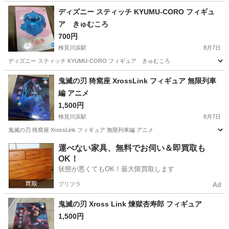
神奈川
藤沢市
その他
ディズニー スティッチ KYUMU-CORO フィギュ
ア きゅむころ
700円
検見川浜駅
8月7日
ディズニー スティッチ KYUMU-CORO フィギュア きゅむころ
千葉
千葉市
検見川浜駅
フィギュア
CORO
鬼滅の刃 猗窩座 XrossLink フィギュア 無限列車
編 アニメ
1,500円
検見川浜駅
8月7日
鬼滅の刃 猗窩座 XrossLink フィギュア 無限列車編 アニメ
千葉
千葉市
検見川浜駅
フィギュア
鬼滅の刃
運べない家具、無料でお伺い＆即買取も
OK！
状態が悪くてもOK！最大限買取します
プリフラ
Ad
鬼滅の刃 Xross Link 煉獄杏寿郎 フィギュア
1,500円