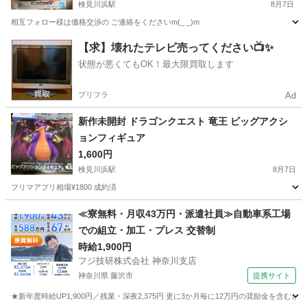
検見川浜駅
8月7日
相互フォロー様は価格交渉の ご連絡をくださいm(_ _)m
千葉
千葉市
検見川浜駅
フィギュア
【求】壊れたテレビ売ってください📺✨
状態が悪くてもOK！最大限買取します
プリフラ
Ad
新作未開封 ドラゴンクエスト 竜王 ビッグアクシ
ョンフィギュア
1,600円
検見川浜駅
8月7日
フリマアプリ相場¥1800 成約済
千葉
千葉市
検見川浜駅
フィギュア
ドラゴンクエスト
≪寮無料・月収43万円・派遣社員≫自動車系工場
での組立・加工・プレス 交替制
時給1,900円
フジ技研株式会社 神奈川支店
神奈川県 藤沢市
提携サイト
★新年度時給UP1,900円／残業・深夜2,375円 更に3か月毎に12万円の奨励金を含む