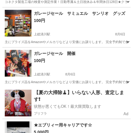
コネクタ製造工場の検査や測定作業！日勤専属＆土日祝休み＆年間休日128日★クリーン
茨城
常陸大宮市
静駅
その他
ガレージセール サミュエル サンリオ グッズ
100円
上総清川駅
8月6日
主にプライズ品をAmazonやメルカリなどより安価にお譲りします。 完全予約制で金
千葉
木更津市
上総清川駅
その他
ガレージセール 開催
100円
上総清川駅
8月6日
主にプライズ品をAmazonやメルカリなどより安価にお譲りします。 完全予約制で金
千葉
木更津市
上総清川駅
その他
【夏の大掃除🧹】いらない人形、査定しま
す❗️
状態が悪くてもOK！最大限買取します
プリフラ
Ad
★エブリィー用キャリアです☆
5,000円