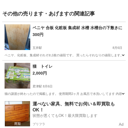
その他の売ります・あげますの関連記事
ベニヤ 合板 化粧板 集成材 水槽 水槽台の下敷きに
300円
五井駅
8月6日
ベニヤ、化粧板、集成材それぞれ1枚の値段です。 買ったらそれなりの値段します。。 サ
千葉
市原市
五井駅
その他
猫 トイレ
2,000円
君津駅
8月6日
猫の譲渡が終わったので掲載します。 使用期間2ヶ月 お風呂で水洗いしてます 内容 ト
千葉
君津市
君津駅
その他
トイレ
運べない家具、無料でお伺い＆即買取も
OK！
状態が悪くてもOK！最大限買取します
プリフラ
Ad