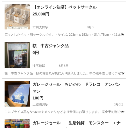
【オンライン決済】ペットサークル
25,000円
市川大野駅
8月6日
広々としたペット用サークルです。 - サイズ: 203cm x 153cm - 高さ:75cm - パネル
千葉
松戸市
市川大野駅
その他
額 中古ジャンク品
0円
滝不動駅
8月6日
額 中古ジャンク品 額の雰囲気が気に入り購入しました。中の絵を差し替え予定でし
千葉
船橋市
滝不動駅
その他
ジャンク品
ガレージセール ちいかわ ドラレコ アンパン
マン
100円
上総清川駅
8月6日
主にプライズ品をAmazonやメルカリなどより安価にお譲りします。 完全予約制で金
千葉
木更津市
上総清川駅
その他
ちい
ガレージセール 生活雑貨 モンスター エナ