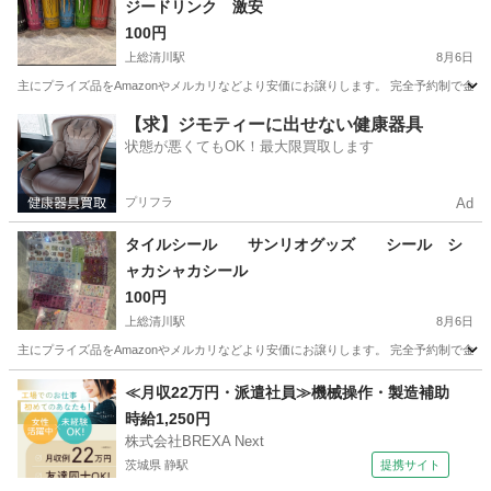
ジードリンク 激安
100円
上総清川駅
8月6日
主にプライズ品をAmazonやメルカリなどより安価にお譲りします。 完全予約制で金
千葉
木更津市
上総清川駅
その他
【求】ジモティーに出せない健康器具
状態が悪くてもOK！最大限買取します
プリフラ
Ad
タイルシール サンリオグッズ シール シ
ャカシャカシール
100円
上総清川駅
8月6日
主にプライズ品をAmazonやメルカリなどより安価にお譲りします。 完全予約制で金
千葉
木更津市
上総清川駅
その他
≪月収22万円・派遣社員≫機械操作・製造補助
時給1,250円
株式会社BREXA Next
茨城県 静駅
提携サイト