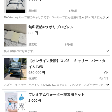
君津駅
8月6日
DA64Wハイルーフ用のキャリアです♪ ロールーフにも使用可能★ (※バモスにも少し広げ
千葉
君津市
君津駅
その他
キャリア
無印収納4つ ポリプロピレン
300円
愛宕駅
8月6日
無印収納4つになります。
千葉
野田市
愛宕駅
その他
無印
【オンライン決済】スズキ キャリー パートタ
イム4WD
980,000円
長浦駅
8月6日
スズキ キャリー パートタイム4WD KC エアコン パワステ スズキセーフティサポート
千葉
袖ケ浦市
長浦駅
その他
プレミアムウォーター非常用キット
2,000円