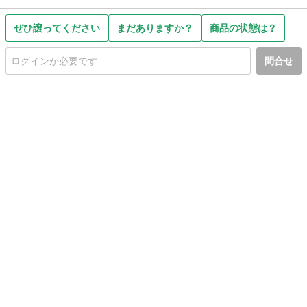
ぜひ譲ってください
まだありますか？
商品の状態は？
問合せ
初めての方へ
利用規約
プライバシーポリシー
プライバシー・ステートメント
健全化に資する運用方針
お問い合わせ
運営会社
サイトマップ
ご利用ガイド
フリーワードで探す
PC版で表示
都道府県選択
特定商取引法の表示
利用者情報の外部送信について