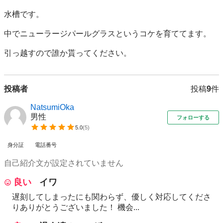
水槽です。

中でニューラージパールグラスというコケを育ててます。

引っ越すので誰か貰ってください。
投稿者
投稿
9
件
NatsumiOka
男性
フォローする
5.0
(
5
)
身分証
電話番号
自己紹介文が設定されていません
良い
イワ
遅刻してしまったにも関わらず、優しく対応してくださ
りありがとうございました！ 機会...