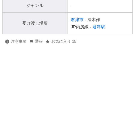
ジャンル
-
君津市
- 法木作
受け渡し場所
JR内房線 -
君津駅
注意事項
通報
お気に入り 15