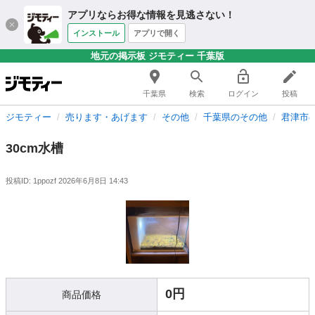
アプリならお得な情報を見逃さない！
インストール
アプリで開く
地元の掲示板 ジモティー 千葉版
千葉県
検索
ログイン
投稿
ジモティー
売ります・あげます
その他
千葉県のその他
君津市
30cm水槽
投稿ID: 1ppozf
2026年6月8日 14:43
0円
商品価格