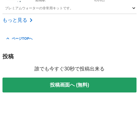
船橋駅
8月6日
プレミアムウォーターの非常用キットです。
千葉
船橋市
船橋駅
その他
もっと見る
ページTOPへ
投稿
誰でも今すぐ30秒で投稿出来る
投稿画面へ (無料)