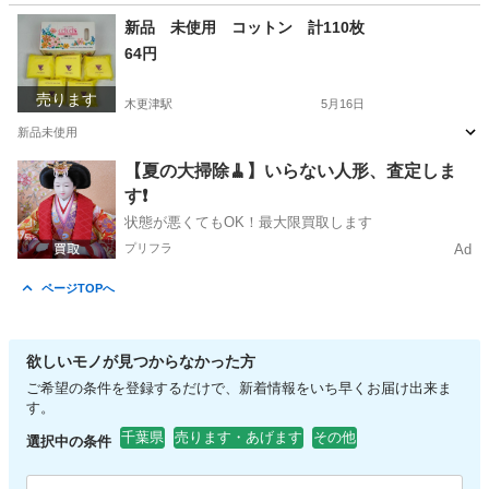
千葉
木更津市
木更津駅
ベビー用品
新品
新品 未使用 コットン 計110枚
64円
売ります
木更津駅
5月16日
新品未使用
千葉
木更津市
木更津駅
スキンケア
新品
【夏の大掃除🧹】いらない人形、査定しま
す❗️
状態が悪くてもOK！最大限買取します
プリフラ
Ad
ページTOPへ
欲しいモノが見つからなかった方
ご希望の条件を登録するだけで、新着情報をいち早くお届け出来ま
す。
千葉県
売ります・あげます
その他
選択中の条件