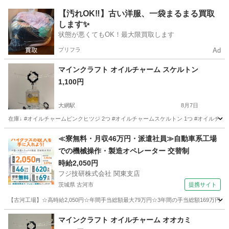
千葉
鎌ケ谷市
鎌ヶ谷大仏駅
その他
ハイランダー
【汚れOK‼️】古い洋服、一袋まるまる買取
します✨
状態が悪くてもOK！最大限買取します
プリフラ
Ad
マインクラフト オイルチャーム スケルトン
1,100円
大網駅
8月7日
在庫↓ #オイルチャームピンクヒツジ 2つ #オイルチャームスケルトン 1つ #オイル
千葉
大網白里市
大網駅
その他
マインクラフト
≪寮無料・月収46万円・派遣社員≫自動車系工場
での機械操作・製造オペレーター 交替制
時給2,050円
フジ技研株式会社 関東支店
茨城県 古河市
提携サイト
【古河工場】☆高時給2,050円☆年間手当総額最大79万円☆3年間の手当総額169万円
茨城
古河市
その他
マインクラフト オイルチャーム オオカミ