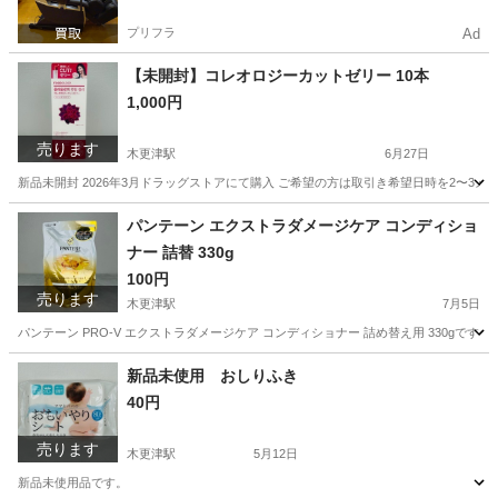
プリフラ
Ad
【未開封】コレオロジーカットゼリー 10本
1,000円
売ります
木更津駅
6月27日
新品未開封 2026年3月ドラッグストアにて購入 ご希望の方は取引き希望日時を2〜3
千葉
木更津市
木更津駅
食品
半額
パンテーン エクストラダメージケア コンディショ
ナー 詰替 330g
100円
売ります
木更津駅
7月5日
パンテーン PRO-V エクストラダメージケア コンディショナー 詰め替え用 330gで
千葉
木更津市
木更津駅
家庭用品
新品未使用 おしりふき
40円
売ります
木更津駅
5月12日
新品未使用品です。