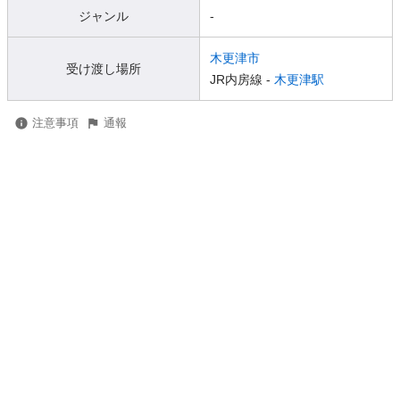
ジャンル
-
木更津市
受け渡し場所
JR内房線 -
木更津駅
注意事項
通報