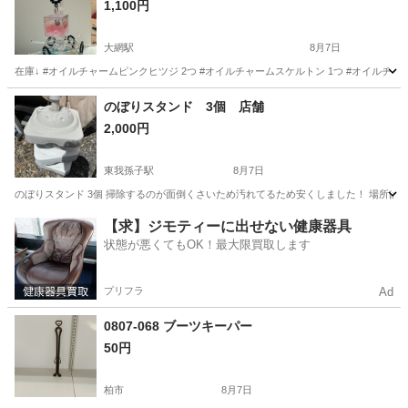
1,100円
大網駅
8月7日
在庫↓ #オイルチャームピンクヒツジ 2つ #オイルチャームスケルトン 1つ #オイル
千葉
大網白里市
大網駅
その他
マインクラフト
のぼりスタンド 3個 店舗
2,000円
東我孫子駅
8月7日
のぼりスタンド 3個 掃除するのが面倒くさいため汚れてるため安くしました！ 場所は
千葉
我孫子市
東我孫子駅
その他
【求】ジモティーに出せない健康器具
状態が悪くてもOK！最大限買取します
プリフラ
Ad
0807-068 ブーツキーパー
50円
柏市
8月7日