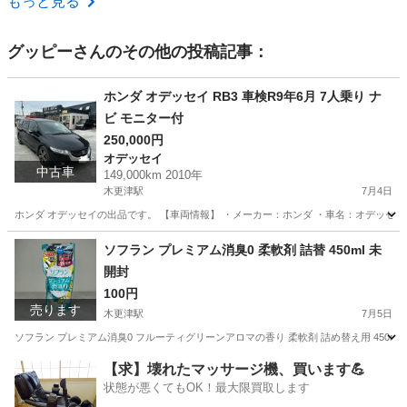
もっと見る
グッピー
さんのその他の投稿記事：
ホンダ オデッセイ RB3 車検R9年6月 7人乗り ナ
ビ モニター付
250,000円
オデッセイ
中古車
149,000km 2010年
木更津駅
7月4日
ホンダ オデッセイの出品です。 【車両情報】 ・メーカー：ホンダ ・車名：オデッセイ ・型式：
千葉
木更津市
木更津駅
オデッセイ
ソフラン プレミアム消臭0 柔軟剤 詰替 450ml 未
開封
100円
売ります
木更津駅
7月5日
ソフラン プレミアム消臭0 フルーティグリーンアロマの香り 柔軟剤 詰め替え用 450ml
千葉
木更津市
木更津駅
洗濯用品
【求】壊れたマッサージ機、買います💪
状態が悪くてもOK！最大限買取します