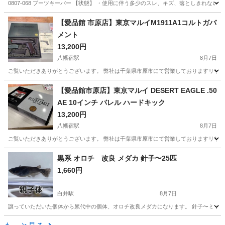
0807-068 ブーツキーパー 【状態】 ・使用に伴う多少のスレ、キズ、落としきれな
千葉
柏市
その他
キーパー
【愛品館 市原店】東京マルイM1911A1コルトガバ
メント
13,200円
八幡宿駅
8月7日
ご覧いただきありがとうございます。 弊社は千葉県市原市にて営業しておりますリサイク
千葉
市原市
八幡宿駅
その他
千葉
千葉市
【愛品館市原店】東京マルイ DESERT EAGLE .50
AE 10インチ バレル ハードキック
おゆみ野駅
その他
M1911A1
13,200円
八幡宿駅
8月7日
ご覧いただきありがとうございます。 弊社は千葉県市原市にて営業しておりますリサイク
千葉
市原市
八幡宿駅
その他
商品
黒系 オロチ 改良 メダカ 針子〜25匹
1,660円
白井駅
8月7日
譲っていただいた個体から累代中の個体、オロチ改良メダカになります。 針子〜ミックス
千葉
白井市
白井駅
その他
針子