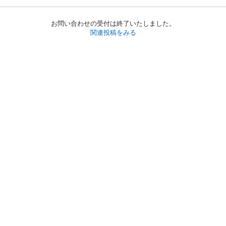
お問い合わせの受付は終了いたしました。
関連投稿をみる
初めての方へ
利用規約
プライバシーポリシー
プライバシー・ステートメント
健全化に資する運用方針
お問い合わせ
運営会社
サイトマップ
ご利用ガイド
フリーワードで探す
PC版で表示
都道府県選択
特定商取引法の表示
利用者情報の外部送信について
© 2011-
2026
Jmty, Inc.