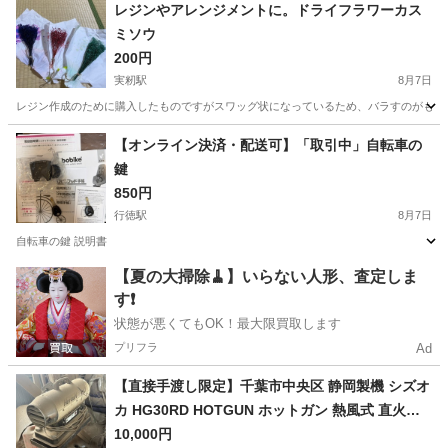
レジンやアレンジメントに。ドライフラワーカス
ミソウ
200円
実籾駅
8月7日
レジン作成のために購入したものですがスワッグ状になっているため、バラすのがもったい
千葉
習志野市
実籾駅
その他
【オンライン決済・配送可】「取引中」自転車の
鍵
850円
行徳駅
8月7日
自転車の鍵 説明書
千葉
市川市
行徳駅
その他
【夏の大掃除🧹】いらない人形、査定しま
す❗️
状態が悪くてもOK！最大限買取します
プリフラ
Ad
【直接手渡し限定】千葉市中央区 静岡製機 シズオ
カ HG30RD HOTGUN ホットガン 熱風式 直火形
ジェットヒーター
10,000円