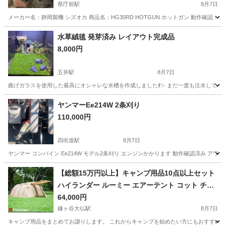
県庁前駅
8月7日
メーカー名：静岡製機 シズオカ 商品名：HG30RD HOTGUN ホットガン 動作確
千葉
千葉市
県庁前駅
その他
水草絨毯 発芽済み レイアウト完成品
8,000円
五井駅
8月7日
曲げガラスを使用した最高にオシャレな水槽を作成しました💃✨️ まだ一度も注水してない
千葉
市原市
五井駅
その他
ヤンマーEe214W 2条刈り
110,000円
四街道駅
8月7日
ヤンマー コンバイン Ee214W モデル2条刈り エンジンかかります 動作確認済み アワメータ176
千葉
四街道市
四街道駅
その他
【総額15万円以上】キャンプ用品10点以上セット
ハイランダー ルーミー エアーテント コット チェ
ア テーブル エアベッド付
64,000円
鎌ヶ谷大仏駅
8月7日
キャンプ用品をまとめてお譲りします。 これからキャンプを始めたい方にもおすすめのセッ