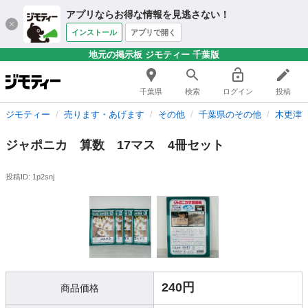
アプリならお得な情報を見逃さない！
インストール
アプリで開く
地元の掲示板 ジモティー 千葉版
千葉県
検索
ログイン
投稿
ジモティー
売ります・あげます
その他
千葉県のその他
木更津
ジャポニカ 算数 17マス 4冊セット
投稿ID: 1p2snj
240円
商品価格