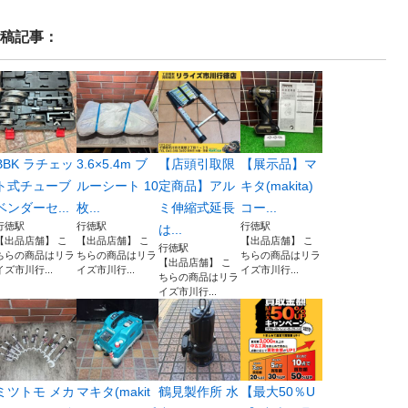
稿記事：
BBK ラチェッ
3.6×5.4m ブ
【店頭引取限
【展示品】マ
ト式チューブ
ルーシート 10
定商品】アル
キタ(makita)
ベンダーセ...
枚...
ミ伸縮式延長
コー...
行徳駅
行徳駅
行徳駅
は...
【出品店舗】 こ
【出品店舗】 こ
【出品店舗】 こ
行徳駅
ちらの商品はリラ
ちらの商品はリラ
ちらの商品はリラ
【出品店舗】 こ
イズ市川行...
イズ市川行...
イズ市川行...
ちらの商品はリラ
イズ市川行...
ミツトモ メカ
マキタ(makit
鶴見製作所 水
【最大50％U