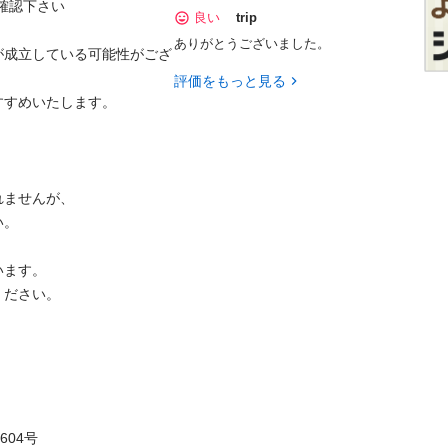
認下さい

良い
trip
ありがとうございました。
が成立している可能性がござ
評価をもっと見る
めいたします。

せんが、



す。

い。

号
