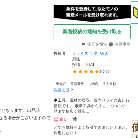
新着投稿の通知を受け取る
違反を報告
注意事項
投稿者
リライズ市川行徳店 
男性
投稿： 
8073
5.0
(
58
)
身分証
電話番号
古物商
法人書類
認証とは
◆工具、電材の買取、販売リライズ市川行
徳店です。 最新工具から中古、ジャンク
管となります。出品時
品まで幅広く対応...
が異なる場合がございますので
良い
雅
とても気持ちよく取引できました！また、


利用したい！