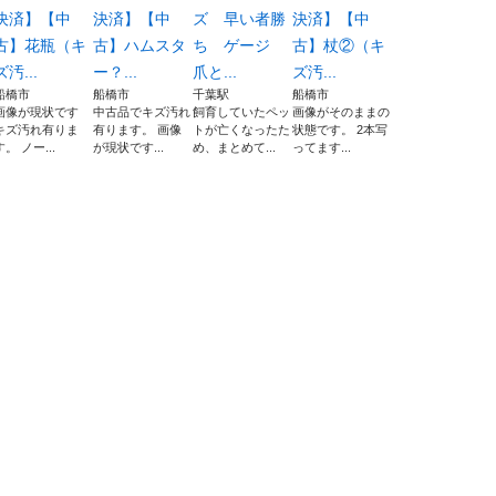
決済】【中
決済】【中
ズ 早い者勝
決済】【中
古】花瓶（キ
古】ハムスタ
ち ゲージ
古】杖②（キ
ズ汚...
ー？...
爪と...
ズ汚...
船橋市
船橋市
千葉駅
船橋市
画像が現状です
中古品でキズ汚れ
飼育していたペッ
画像がそのままの
キズ汚れ有りま
有ります。 画像
トが亡くなったた
状態です。 2本写
す。 ノー...
が現状です...
め、まとめて...
ってます...