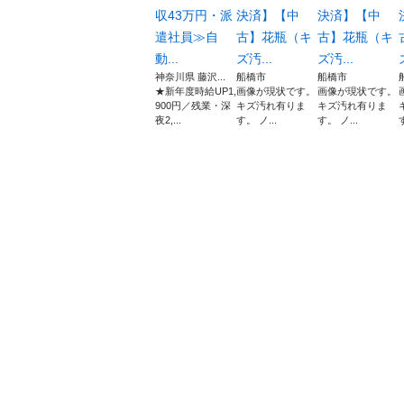
収43万円・派
決済】【中
決済】【中
遣社員≫自
古】花瓶（キ
古】花瓶（キ
動...
ズ汚...
ズ汚...
神奈川県 藤沢...
船橋市
船橋市
★新年度時給UP1,
画像が現状です。
画像が現状です。
900円／残業・深
キズ汚れ有りま
キズ汚れ有りま
夜2,...
す。 ノ...
す。 ノ...