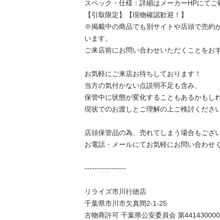
スペック・仕様：詳細はメーカーHPにてご確
【引取限定】【現物確認歓迎！】

※掲載中の商品でも別サイトや店頭で売約
います。

ご来店前にお問い合わせいただくことをおすす
お気軽にご来店お待ちしております！

当方の気付かない点説明不足も含み、

保管中に状態が変化することもあるかもしれま
現状でのお渡しとご理解の上ご検討ください。
店頭保管品の為、売れてしまう場合もございま
お電話・メールにてお気軽にお問い合わせくださ
-----------------

リライズ市川行徳店

千葉県市川市欠真間2-1-25

古物商許可 千葉県公安委員会 第441430000604