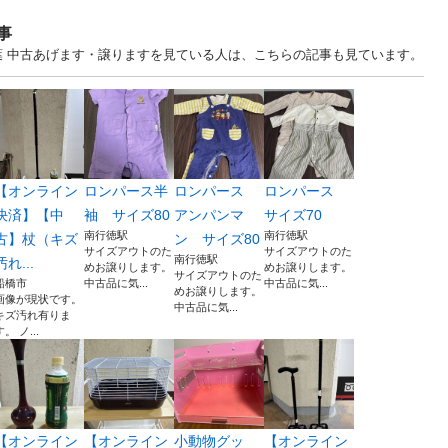
事
... 千葉 中古あげます・譲りますを見ている人は、こちらの記事も見ています。
【オンライン
ロンパース半
ロンパース
ロンパース
決済】【中
袖 サイズ80
アンパンマ
サイズ70
南行徳駅
南行徳駅
古】杖（キズ
ン サイズ80
サイズアウトのた
サイズアウトのた
南行徳駅
汚れ...
めお譲りします。
めお譲りします。
サイズアウトのた
船橋市
中古品に気...
中古品に気...
めお譲りします。
画像が現状です。
中古品に気...
キズ汚れ有りま
す。 ノ...
【オンライン
【オンライン
小動物グッ
【オンライン