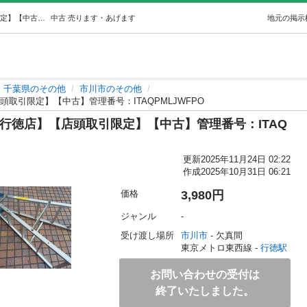
KOKUYO SP-37 7尺はしご【市川行徳店】【店頭取引限定】【中古】管理番号：ITAQPMLJWFPO (リライズ市川行徳店 ) 行徳のその他の中古あげます・譲ります｜ジモティーで不用品の処分
中古
売ります・あげます
地元の掲示
千葉県のその他
市川市のその他
【店頭取引限定】【中古】管理番号：ITAQPMLJWFPO
【市川行徳店】【店頭取引限定】【中古】管理番号：ITAQ
更新
2025年11月24日 02:22
作成
2025年10月31日 06:21
価格
3,980円
ジャンル
-
受け渡し場所
市川市
 - 欠真間
東京メトロ東西線 - 
行徳駅
お問い合わせの受付は
終了いたしました。