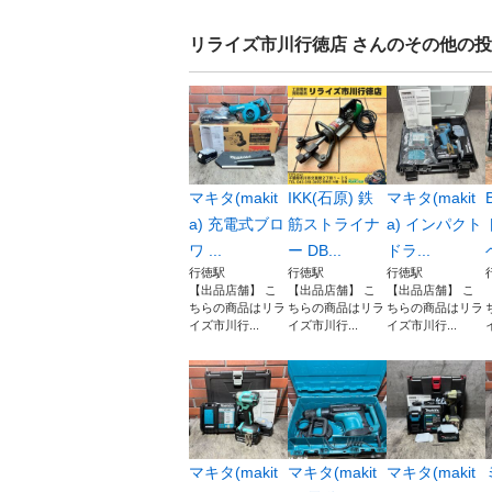
リライズ市川行徳店
さんのその他の投
マキタ(makit
IKK(石原) 鉄
マキタ(makit
a) 充電式ブロ
筋ストライナ
a) インパクト
ワ ...
ー DB...
ドラ...
行徳駅
行徳駅
行徳駅
【出品店舗】 こ
【出品店舗】 こ
【出品店舗】 こ
ちらの商品はリラ
ちらの商品はリラ
ちらの商品はリラ
イズ市川行...
イズ市川行...
イズ市川行...
マキタ(makit
マキタ(makit
マキタ(makit