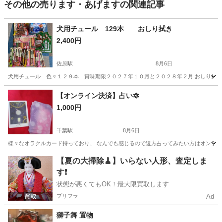
その他の売ります・あげますの関連記事
犬用チュール 129本 おしり拭き
2,400円
佐原駅
8月6日
犬用チュール 色々１２９本 賞味期限２０２７年１０月と２０２８年２月 おしり拭き
千葉
香取市
佐原駅
その他
賞味期限
【オンライン決済】占い🔯
1,000円
千葉駅
8月6日
様々なオラクルカード持っており、 なんでも感じるので遠方占ってみたい方はオンライン
千葉
千葉市
千葉駅
その他
オラクルカード
【夏の大掃除🧹】いらない人形、査定しま
す❗️
状態が悪くてもOK！最大限買取します
プリフラ
Ad
獅子舞 置物