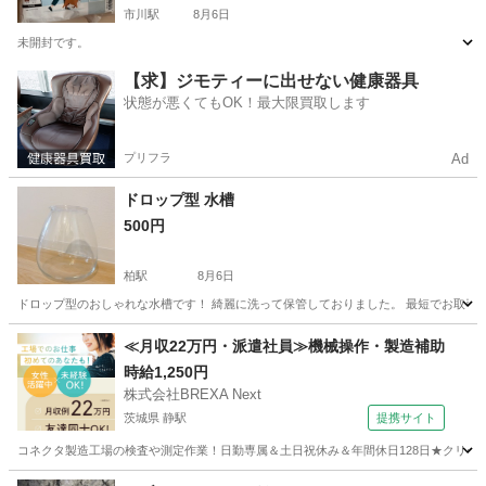
市川駅
8月6日
未開封です。
千葉
市川市
市川駅
その他
【求】ジモティーに出せない健康器具
状態が悪くてもOK！最大限買取します
プリフラ
Ad
ドロップ型 水槽
500円
柏駅
8月6日
ドロップ型のおしゃれな水槽です！ 綺麗に洗って保管しておりました。 最短でお取引できる
千葉
柏市
柏駅
その他
≪月収22万円・派遣社員≫機械操作・製造補助
時給1,250円
株式会社BREXA Next
茨城県 静駅
提携サイト
コネクタ製造工場の検査や測定作業！日勤専属＆土日祝休み＆年間休日128日★クリーン
茨城
常陸大宮市
静駅
その他