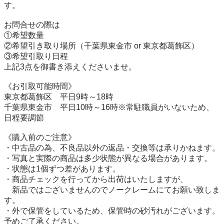
す。

お問合せの際は

①希望数量

②希望引き取り場所（千葉県東金市 or 東京都葛飾区）

③希望引取り日程

上記3点を御書き添えくださいませ。

《お引取可能時間》

東京都葛飾区　平日9時～18時

千葉県東金市　平日10時～16時※常駐職員がいないため、
日程要調節

《購入前のご注意》

・中古品の為、不良品以外の返品・交換等は承りかねます。

・写真と実際の商品は多少状態が異なる場合があります。

・状態は1個ずつ差があります。

・商品チェックを行ってから出荷はいたしますが、

　新品ではございませんのでノークレームにてお願い致しま
す。

・外で保管をしているため、保管時の砂汚れがございます。
予めご了承ください。
