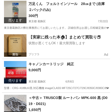
東京
葛飾区
プリンター
万足くん フェルトインソール 28㎝まで (在庫
２パックのみ)
300円
売ります
東京都 葛飾区
7月22日
東京都葛飾区の弊社事務所にてお渡しいたします。 詳細住所はお渡し日程確定後のご連絡
東京
葛飾区
その他
【実家に残った本🏠】まとめて買取り📕
状態が悪くてもOK！最大限買取します
プリフラ
Ad
キャノンカートリッジ 純正
9,000円
売ります
東京都 葛飾区
6月8日
型番：CRG-418BLK/黒 対応機種 imageCLASS MF725C/727C/729C/8350C/8380C/8550C/85
東京
葛飾区
プリンター
カートリッジ
＜中古＞ TRUSCO製 ルートバン MPK-600 黒 (D0
19・D021)
1,650円