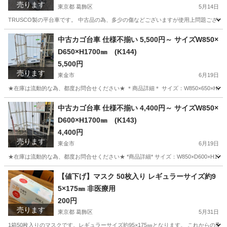
売ります
東京都 葛飾区
5月14日
TRUSCO製の平台車です。 中古品の為、多少の傷などございますが使用上問題ございません
東京
葛飾区
その他
不良品
中古カゴ台車 仕様不揃い 5,500円～ サイズW850×
D650×H1700㎜ (K144)
5,500円
売ります
東金市
6月19日
★在庫は流動的な為、都度お問合せください★ ＊商品詳細＊ サイズ：W850×650×H1
千葉
東金市
その他
台車
中古カゴ台車 仕様不揃い 4,400円～ サイズW850×
D600×H1700㎜ (K143)
4,400円
売ります
東金市
6月19日
★在庫は流動的な為、都度お問合せください★ *商品詳細* サイズ：W850×D600×H1
千葉
東金市
その他
台車
【値下げ】マスク 50枚入り レギュラーサイズ約9
5×175㎜ 非医療用
200円
売ります
東京都 葛飾区
5月31日
1箱50枚入りのマスクです。レギュラーサイズ約95×175㎜となります。 これからの