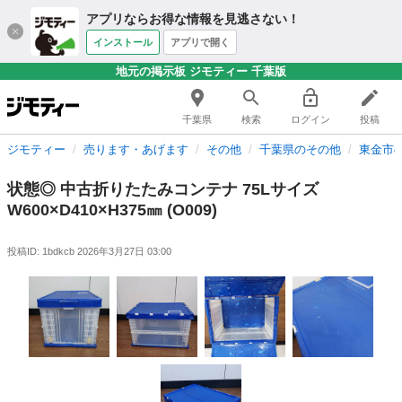
アプリならお得な情報を見逃さない！
インストール
アプリで開く
地元の掲示板 ジモティー 千葉版
千葉県
検索
ログイン
投稿
ジモティー
売ります・あげます
その他
千葉県のその他
東金市
状態◎ 中古折りたたみコンテナ 75Lサイズ
W600×D410×H375㎜ (O009)
投稿ID: 1bdkcb
2026年3月27日 03:00