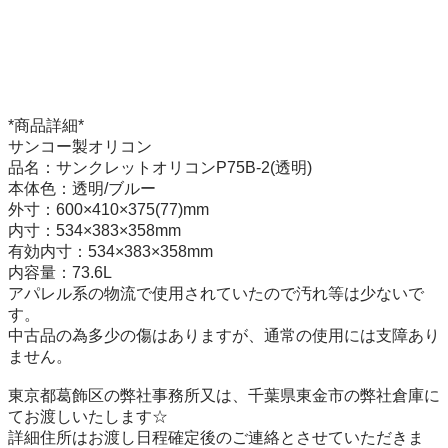
*商品詳細*

サンコー製オリコン

品名：サンクレットオリコンP75B-2(透明)

本体色：透明/ブルー

外寸：600×410×375(77)mm

内寸：534×383×358mm

有効内寸：534×383×358mm

内容量：73.6L

アパレル系の物流で使用されていたので汚れ等は少ないで
す。

中古品の為多少の傷はありますが、通常の使用には支障あり
ません。

東京都葛飾区の弊社事務所又は、千葉県東金市の弊社倉庫に
てお渡しいたします☆

詳細住所はお渡し日程確定後のご連絡とさせていただきま