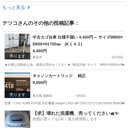
千葉
長生郡
茂原駅
その他
庭石
もっと見る
テツコ
さんのその他の投稿記事：
中古カゴ台車 仕様不揃い 4,400円～ サイズW800×
D600×H1700㎜ (K１４２)
4,400円
売ります
東金市
6月19日
★在庫は流動的な為、都度お問合せください★ *商品詳細* サイズ：W800×D600×H1
千葉
東金市
その他
台車
キャノンカートリッジ 純正
9,000円
売ります
東京都 葛飾区
6月8日
型番：CRG-418BLKVP/黒 対応機種 imageCLASS MF725C/727C/729C/8350C/8380C/8550C/
東京
葛飾区
プリンター
【求】壊れた洗濯機、売ってください🧺✨
状態が悪くてもOK！最大限買取します