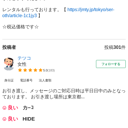
レンタルも行っております。【 
https://jmty.jp/tokyo/ser-
oth/article-1c1jy3
 】

投稿者
投稿
301
件
テツコ
女性
フォローする
5.0
(
183
)
身分証
電話番号
法人書類
お引き渡し、メッセージのご対応日時は平日日中のみとなっ
ております。 お引き渡し場所は東京都...
良い
カ−ｺ
良い
HIDE