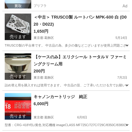
プリフラ
Ad
＜中古＞ TRUSCO製 ルートバン MPK-600 白 (D0
20・D022)
1,650円
売ります
東京都 葛飾区
5月14日
TRUSCO製の平台車です。 中古品の為、多少の傷などございますが使用上問題ございませ
東京
葛飾区
その他
不良品
【ケースのみ】エリクシール トータルＶ ファーミ
ングクリーム用
200円
売ります
東京都 葛飾区
7月2日
詰め替え用を購入すれば使用できます。 中古品の旨、ご了承いただける方でお願いいたし
東京
葛飾区
その他
クリーム
キャノンカートリッジ 純正
6,000円
売ります
東京都 葛飾区
6月8日
型番：CRG-418YEL/黄色 対応機種 imageCLASS MF725C/727C/729C/8350C/8380C/8550C/8