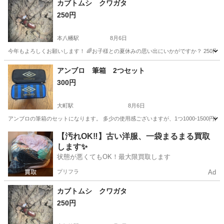
カブトムシ クワガタ
250円
本八幡駅
8月6日
今年もよろしくお願いします！ 🌈お子様との夏休みの思い出にいかがですか？ 250円〜 
千葉
市川市
本八幡駅
その他
カブトムシ
アンブロ 筆箱 2つセット
300円
大町駅
8月6日
アンブロの筆箱のセットになります。 多少の使用感ございますが、1つ1000-1500
千葉
松戸市
大町駅
その他
筆箱
【汚れOK‼️】古い洋服、一袋まるまる買取
します✨
状態が悪くてもOK！最大限買取します
プリフラ
Ad
カブトムシ クワガタ
250円