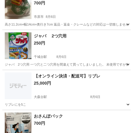
700円
市原市
8月6日
高さ11.2cm×幅14cm×奥行き7cm 返品・返金・クレームなどの対応は一切致しま
千葉
市原市
その他
獅子舞
ジャバ 2つ穴用
250円
千城台駅
8月6日
ジャバ 2つ穴用 一つ穴と二つ穴用を間違えて買ってしまいました。 未使用ですが保
千葉
千葉市
千城台駅
その他
【オンライン決済・配送可】リブレ
25,000円
大森台駅
8月6日
リブレにを5こ
千葉
千葉市
大森台駅
その他
リブレ
おさんぽパック
700円