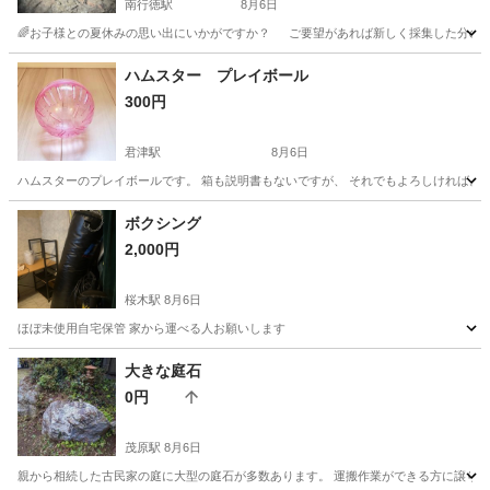
南行徳駅
8月6日
🌈お子様との夏休みの思い出にいかがですか？ ご要望があれば新しく採集した分の販売も
千葉
市川市
南行徳駅
その他
カブトムシ
ハムスター プレイボール
300円
君津駅
8月6日
ハムスターのプレイボールです。 箱も説明書もないですが、 それでもよろしければ。
千葉
木更津市
君津駅
その他
ボクシング
2,000円
桜木駅
8月6日
ほぼ未使用自宅保管 家から運べる人お願いします
千葉
千葉市
桜木駅
その他
大きな庭石
0円
茂原駅
8月6日
親から相続した古民家の庭に大型の庭石が多数あります。 運搬作業ができる方に譲り