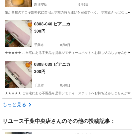
新浦安駅
8月8日
娘が高校のアコギ部時代に自宅と学校の持ち運びを回避すべく、 学校置きっぱなし用と
千葉
浦安市
新浦安駅
弦楽器、ギター
0808-040 ピアニカ
300円
千葉市
8月8日
★★★★★ ご自宅にある不要品を是非ジモティースポットへお持ち込みしませんか？ 家
千葉
千葉市
管楽器、笛、ハーモニカ
ピアニカ
0808-039 ピアニカ
300円
千葉市
8月8日
★★★★★ ご自宅にある不要品を是非ジモティースポットへお持ち込みしませんか？ 家
千葉
千葉市
管楽器、笛、ハーモニカ
ピアニカ
もっと見る
リユース千葉中央店
さんのその他の投稿記事：