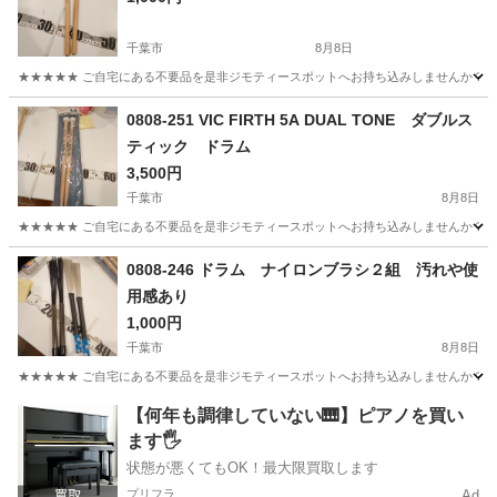
千葉市
8月8日
★★★★★ ご自宅にある不要品を是非ジモティースポットへお持ち込みしませんか？ 家
千葉
千葉市
打楽器、ドラム
マレット
0808-251 VIC FIRTH 5A DUAL TONE ダブルス
ティック ドラム
3,500円
千葉市
8月8日
★★★★★ ご自宅にある不要品を是非ジモティースポットへお持ち込みしませんか？ 家
千葉
千葉市
打楽器、ドラム
現地
0808-246 ドラム ナイロンブラシ２組 汚れや使
用感あり
1,000円
千葉市
8月8日
★★★★★ ご自宅にある不要品を是非ジモティースポットへお持ち込みしませんか？ 家
千葉
千葉市
打楽器、ドラム
ブラシ
【何年も調律していない🎹】ピアノを買い
ます🖐️
状態が悪くてもOK！最大限買取します
プリフラ
Ad