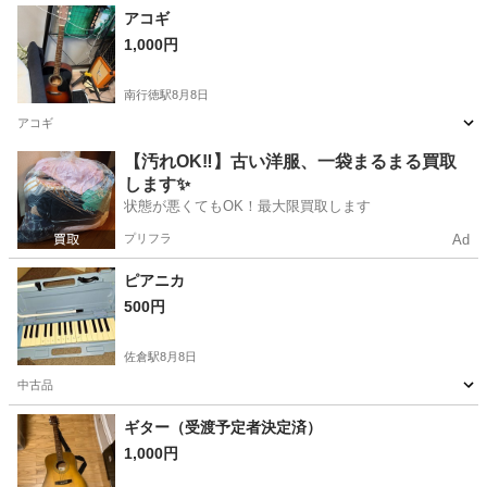
千葉
市川市
電子楽器
アコギ
1,000円
南行徳駅
8月8日
アコギ
千葉
市川市
南行徳駅
弦楽器、ギター
【汚れOK‼️】古い洋服、一袋まるまる買取
します✨
状態が悪くてもOK！最大限買取します
プリフラ
Ad
ピアニカ
500円
佐倉駅
8月8日
中古品
千葉
佐倉市
佐倉駅
管楽器、笛、ハーモニカ
ギター（受渡予定者決定済）
1,000円