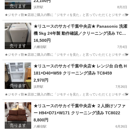
TC8506
23,100円
売ります
浜野駅
8月2日
★ジモティ割★店頭ご購入の際に「ジモティを見た」と言っていただくとジモティ限定価格
千葉
千葉市
浜野駅
季節、空調家電
サカイ
★リユースのサカイ千葉中央店★ Panasonic 洗濯
機 5kg 24年製 動作確認／クリーニング済み TC81
69
16,500円
売ります
八幡宿駅
7月4日
★ジモティ割★店頭ご購入の際に「ジモティを見た」と言っていただくとジモティ限定価格
千葉
千葉市
八幡宿駅
生活家電
サカイ
★リユースのサカイ千葉中央店★ レンジ台 白色 H
181×D40×W59 クリーニング済み TC8459
2,970円
売ります
浜野駅
7月26日
★ジモティ割★店頭ご購入の際に「ジモティを見た」と言っていただくとジモティ限定価格
千葉
千葉市
浜野駅
収納家具
サカイ
★リユースのサカイ千葉中央店★ ２人掛けソファ
ー H94×D71×W171 クリーニング済み TC8022
8,800円
売ります
八幡宿駅
6月26日