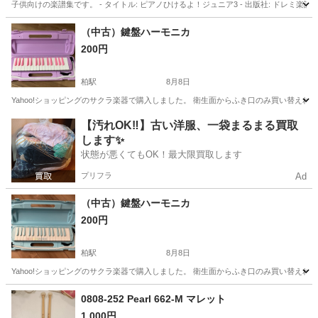
子供向けの楽譜集です。 - タイトル: ピアノひけるよ！ジュニア3 - 出版社: ドレミ楽譜出版社
千葉
柏市
柏たなか駅
教則本
（中古）鍵盤ハーモニカ
200円
柏駅
8月8日
Yahoo!ショッピングのサクラ楽器で購入しました。 衛生面からふき口のみ買い替え
千葉
柏市
柏駅
管楽器、笛、ハーモニカ
【汚れOK‼️】古い洋服、一袋まるまる買取
します✨
状態が悪くてもOK！最大限買取します
プリフラ
Ad
（中古）鍵盤ハーモニカ
200円
柏駅
8月8日
Yahoo!ショッピングのサクラ楽器で購入しました。 衛生面からふき口のみ買い替え
千葉
柏市
柏駅
管楽器、笛、ハーモニカ
鍵盤ハーモニカ
0808-252 Pearl 662-M マレット
1,000円