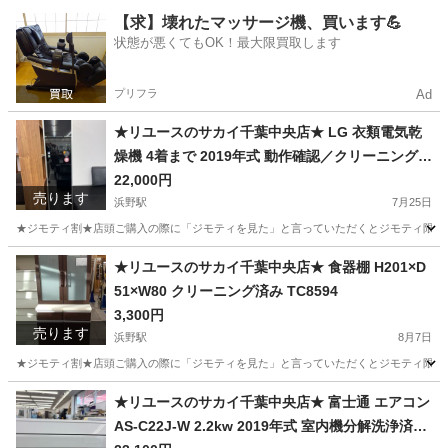
千葉
千葉市
八幡宿駅
収納家具
サカイ
【求】壊れたマッサージ機、買います💪
状態が悪くてもOK！最大限買取します
プリフラ
Ad
★リユースのサカイ千葉中央店★ LG 衣類電気乾
燥機 4着まで 2019年式 動作確認／クリーニング済
み TC7440
22,000円
売ります
浜野駅
7月25日
★ジモティ割★店頭ご購入の際に「ジモティを見た」と言っていただくとジモティ限定価格
千葉
千葉市
浜野駅
生活家電
サカイ
★リユースのサカイ千葉中央店★ 食器棚 H201×D
51×W80 クリーニング済み TC8594
3,300円
売ります
浜野駅
8月7日
★ジモティ割★店頭ご購入の際に「ジモティを見た」と言っていただくとジモティ限定価格
千葉
千葉市
浜野駅
収納家具
サカイ
★リユースのサカイ千葉中央店★ 富士通 エアコン
AS-C22J-W 2.2kw 2019年式 室内機分解洗浄済み