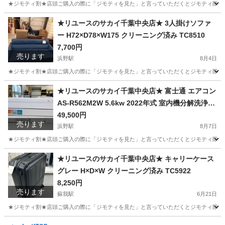
★ジモティ割★店頭ご購入の際に「ジモティを見た」と言っていただくとジモティ限定価格
千葉
千葉市
八幡宿駅
ソファ
サカイ
★リユースのサカイ千葉中央店★ 3人掛けソファ
ー H72×D78×W175 クリーニング済み TC8510
7,700円
売ります
浜野駅
8月4日
★ジモティ割★店頭ご購入の際に「ジモティを見た」と言っていただくとジモティ限定価格
千葉
千葉市
浜野駅
ソファ
★リユースのサカイ千葉中央店★ 富士通 エアコン
AS-R562M2W 5.6kw 2022年式 室内機分解洗浄済
み TC8581
49,500円
売ります
浜野駅
8月7日
★ジモティ割★店頭ご購入の際に「ジモティを見た」と言っていただくとジモティ限定価格
千葉
千葉市
浜野駅
季節、空調家電
サカイ
★リユースのサカイ千葉中央店★ キャリーケース
グレー H×D×W クリーニング済み TC5922
8,250円
売ります
蘇我駅
6月21日
★ジモティ割★店頭ご購入の際に「ジモティを見た」と言っていただくとジモティ限定価格
千葉
千葉市
蘇我駅
バッグ
サカイ