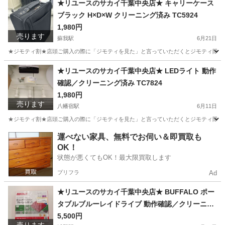
★リユースのサカイ千葉中央店★ キャリーケース
ブラック H×D×W クリーニング済み TC5924
1,980円
売ります
蘇我駅
6月21日
★ジモティ割★店頭ご購入の際に「ジモティを見た」と言っていただくとジモティ限定価格
千葉
千葉市
蘇我駅
バッグ
サカイ
★リユースのサカイ千葉中央店★ LEDライト 動作
確認／クリーニング済み TC7824
1,980円
売ります
八幡宿駅
6月11日
★ジモティ割★店頭ご購入の際に「ジモティを見た」と言っていただくとジモティ限定価格
千葉
千葉市
八幡宿駅
生活家電
運べない家具、無料でお伺い＆即買取も
OK！
状態が悪くてもOK！最大限買取します
プリフラ
Ad
★リユースのサカイ千葉中央店★ BUFFALO ポー
タブルブルーレイドライブ 動作確認／クリーニン
グ済み TC8439
5,500円