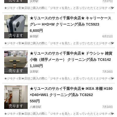
売ります
浜野駅
7月27日
★ジモティ割★店頭ご購入の際に「ジモティを見た」と言っていただくとジモティ限定価格
千葉
千葉市
浜野駅
周辺機器
サカイ
★リユースのサカイ千葉中央店★ キャリーケース
グレー H×D×W クリーニング済み TC5923
6,600円
売ります
蘇我駅
6月21日
★ジモティ割★店頭ご購入の際に「ジモティを見た」と言っていただくとジモティ限定価格
千葉
千葉市
蘇我駅
バッグ
サカイ
★リユースのサカイ千葉中央店★ ドウシシャ 雑貨
小物（焼芋メーカー） クリーニング済み TC6142
1,100円
売ります
浜野駅
7月16日
★ジモティ割★店頭ご購入の際に「ジモティを見た」と言っていただくとジモティ限定価格
千葉
千葉市
浜野駅
調理器具
サカイ
★リユースのサカイ千葉中央店★ IKEA 本棚 H180
×D40×W61 クリーニング済み TC8262
550円
売ります
八幡宿駅
7月10日
★ジモティ割★店頭ご購入の際に「ジモティを見た」と言っていただくとジモティ限定価格