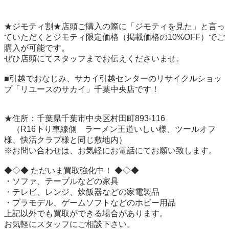
★ジモティ割★店頭ご購入の際に「ジモティを見た」と言っ
ていただくとジモティ限定価格（掲載価格の10%OFF）でご
購入が可能です。

ぜひ店頭にてスタッフまでお伝えくださいませ。

■引越でおなじみ、サカイ引越センターのリサイクルショッ
プ「リユースのサカイ」千葉中央店です！

★住所：千葉県千葉市中央区村田町893-116

　（R16下り車線側　ラーメン王道いしい様、ツールオフ
様、快活クラブ様と同じ敷地内）

※お問い合わせは、お気軽にお電話にてお願い致します。

◆◇◆ ただいま買取強化中！ ◆◇◆

・ソファ、テーブルなどの家具

・テレビ、レンジ、炊飯器などの家電製品

・プラモデル、ゲームソフトなどのホビー用品

上記以外でも買取ができる場合があります。

お気軽にスタッフにご相談下さい。
