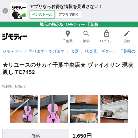
アプリならお得な情報を見逃さない！
インストール
アプリで開く
地元の掲示板 ジモティー 千葉版
千葉県
検索
ログイン
投稿
ジモティー
売ります・あげます
楽器
弦楽器、ギター
千葉県の
★リユースのサカイ千葉中央店★ ヴァイオリン 現状
渡し TC7452
投稿ID: 1p3pc2
1,650円
価格