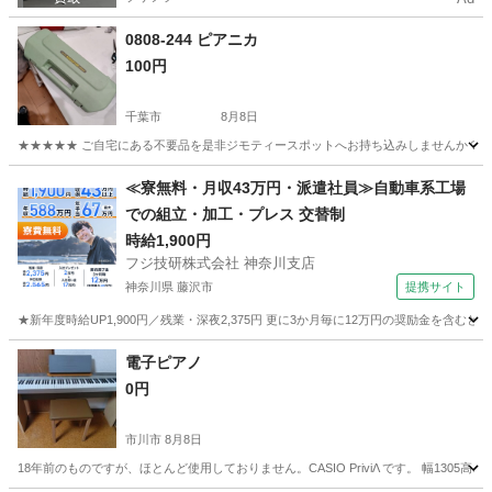
0808-244 ピアニカ
100円
千葉市
8月8日
★★★★★ ご自宅にある不要品を是非ジモティースポットへお持ち込みしませんか？ 家
千葉
千葉市
管楽器、笛、ハーモニカ
ピアニカ
≪寮無料・月収43万円・派遣社員≫自動車系工場
での組立・加工・プレス 交替制
時給1,900円
フジ技研株式会社 神奈川支店
神奈川県 藤沢市
提携サイト
★新年度時給UP1,900円／残業・深夜2,375円 更に3か月毎に12万円の奨励金を含む
神奈川
藤沢市
その他
電子ピアノ
0円
市川市
8月8日
18年前のものですが、ほとんど使用しておりません。CASIO PriviΛ です。 幅130