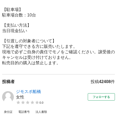
【駐⾞場】

駐車場台数：10台

【⽀払い⽅法】

当日現金払い

【引渡しの対象者について】

下記を遵守できる⽅に販売いたします。

現地で必ずご⾃⾝の責任でモノをご確認ください。譲受後の
キャンセルは受け付けておりません。

転売⽬的の購⼊は禁⽌します。
投稿者
投稿
42408
件
ジモスポ船橋
女性
フォローする
0.0
身分証
電話番号
法人書類