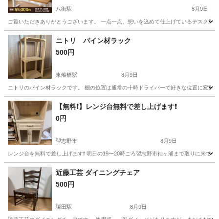
八街駅
8月9日
ご覧いただきありがとうございます。 一点一点、想いを込めて仕上げているデスク用天板で
千葉
八街市
八街駅
カーペット/マット/ラグ
デスク
ニトリ パイン材ラック
500円
東船橋駅
8月9日
ニトリのパイン材ラックです。 棚の位置は通常の十時ドライバーで好きな位置に変更で
千葉
船橋市
東船橋駅
収納家具
パイン
【無料❗️】レンジ台無料で差し上げます❗️
0円
習志野市
8月9日
レンジ台を無料で差し上げます❗️ 明日の19〜20時ごろ習志野市袖ヶ浦まで取りに来ていただけ
千葉
習志野市
収納家具
レンジ
近藤工芸 ダイニングチェア
500円
塚田駅
8月9日