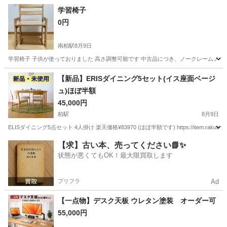
学習椅子
0円
南柏駅
8月9日
学習椅子 子供が使っておりました 高さ調整可能です 中古品につき、ノークレームノ
千葉
柏市
南柏駅
椅子
【新品】ERISダイニング5セット(イス座面ベージ
ュ)ほぼ半額
45,000円
柏駅
8月9日
ELISダイニング5点セット 4人掛け 楽天価格¥83970 (ほぼ半額です) https://item.rakuten.co.jp/isse
千葉
柏市
柏駅
テーブル
ダイニング
【求】古い本、売ってください📗✨
状態が悪くてもOK！最大限買取します
プリフラ
Ad
【一点物】デスク天板 ウレタン塗装 オーダー可
55,000円