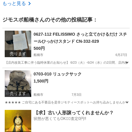
千葉
船橋市
オフィス用家具
ニトリ
もっと見る
ジモスポ船橋
さんのその他の投稿記事：
0627-112 FELISSIMO さっと立てかけるだけ スチ
ールひっかけスタンド CN-332-029
500円
売ります
船橋市
6月27日
【店内改装工事に伴う臨時休業のお知らせ】 6/23（火）-6/24（水）の2日間、店
千葉
船橋市
収納家具
リユース
0703-010 リュックサック
1,500円
売ります
船橋市
7月3日
★★★★★ ご自宅にある不要品を是非ジモティースポットへお持ち込みしませんか？ 家
千葉
船橋市
バッグ
現地
【求】古い人形譲ってくれませんか？
状態が悪くてもOK🙆‍♀️査定0円‼️