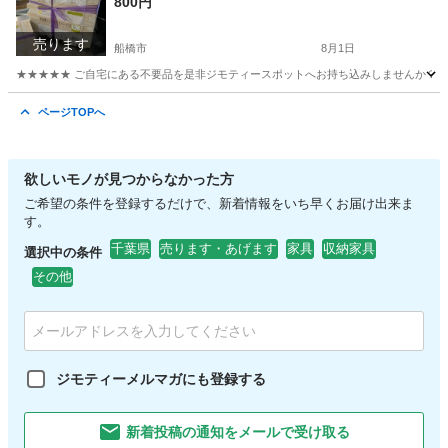
800円
売ります
船橋市
8月1日
★★★★★ ご自宅にある不要品を是非ジモティースポットへお持ち込みしませんか？ 家
千葉
船橋市
カーペット/マット/ラグ
ジョイント
ページTOPへ
欲しいモノが見つからなかった方
ご希望の条件を登録するだけで、新着情報をいち早くお届け出来ま
す。
千葉県
売ります・あげます
家具
収納家具
選択中の条件
その他
ジモティーメルマガにも登録する
新着投稿の通知をメールで受け取る