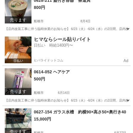
0628-211 蓋付き容器 茶道具
800円
売ります
船橋市
8月4日
【店内改装工事に伴う臨時休業のお知らせ】 6/23（火）-6/24（水）の2日間、店
千葉
船橋市
食器
リユース
ヒマならシール貼りバイト
日払い 時給1400円〜
ヒバライドットコム
Ad
0614-052 ヘアケア
500円
売ります
船橋市
6月14日
【店内改装工事に伴う臨時休業のお知らせ】 6/23（火）-6/24（水）の2日間、店
千葉
船橋市
ヘアケア
リユース
0627-154 ガラス水槽 約横90×高さ50×奥行き40
15,000円
売ります
船橋市
6月27日