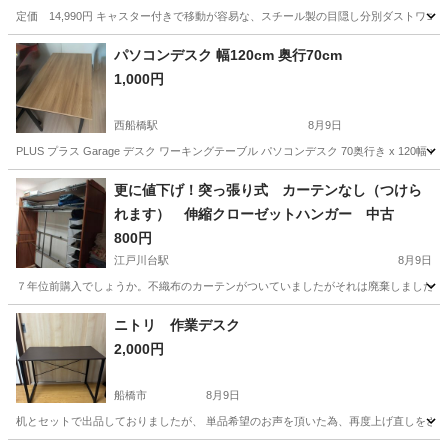
定価 14,990円 キャスター付きで移動が容易な、スチール製の目隠し分別ダストワゴ
千葉
流山市
流山おおたかの森駅
インテリア雑貨/小物
パソコンデスク 幅120cm 奥行70cm
1,000円
西船橋駅
8月9日
PLUS プラス Garage デスク ワーキングテーブル パソコンデスク 70奥行き x 120幅 x
千葉
船橋市
西船橋駅
オフィス用家具
更に値下げ！突っ張り式 カーテンなし（つけら
れます） 伸縮クローゼットハンガー 中古
800円
江戸川台駅
8月9日
７年位前購入でしょうか。不織布のカーテンがついていましたがそれは廃棄しました。フ
千葉
流山市
江戸川台駅
収納家具
クローゼット
ニトリ 作業デスク
2,000円
船橋市
8月9日
机とセットで出品しておりましたが、 単品希望のお声を頂いた為、再度上げ直しをさせていただ