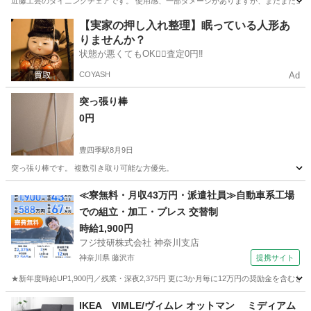
近藤工芸のダイニングチェアです。 使用感、一部ダメージがありますが、まだまだご使用頂
千葉
船橋市
塚田駅
椅子
【実家の押し入れ整理】眠っている人形あ
りませんか？
状態が悪くてもOK🙆‍♀️査定0円‼️
COYASH
Ad
突っ張り棒
0円
豊四季駅
8月9日
突っ張り棒です。 複数引き取り可能な方優先。
千葉
流山市
豊四季駅
インテリア雑貨/小物
突っ張り棒
≪寮無料・月収43万円・派遣社員≫自動車系工場
での組立・加工・プレス 交替制
時給1,900円
フジ技研株式会社 神奈川支店
神奈川県 藤沢市
提携サイト
★新年度時給UP1,900円／残業・深夜2,375円 更に3か月毎に12万円の奨励金を含む
神奈川
藤沢市
その他
IKEA VIMLE/ヴィムレ オットマン ミディアム