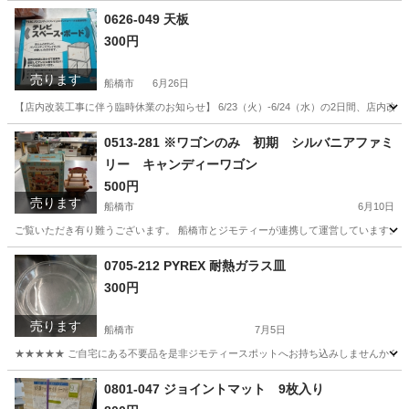
千葉
船橋市
食器
現地
0626-049 天板
300円
売ります
船橋市
6月26日
【店内改装工事に伴う臨時休業のお知らせ】 6/23（火）-6/24（水）の2日間、店
千葉
船橋市
収納家具
リユース
0513-281 ※ワゴンのみ 初期 シルバニアファミ
リー キャンディーワゴン
500円
売ります
船橋市
6月10日
ご覧いただき有り難うございます。 船橋市とジモティーが連携して運営しています。 粗
千葉
船橋市
おもちゃ
リユース
0705-212 PYREX 耐熱ガラス皿
300円
売ります
船橋市
7月5日
★★★★★ ご自宅にある不要品を是非ジモティースポットへお持ち込みしませんか？ 家
千葉
船橋市
食器
耐熱ガラス
0801-047 ジョイントマット 9枚入り