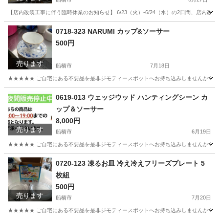
【店内改装工事に伴う臨時休業のお知らせ】 6/23（火）-6/24（水）の2日間、店
千葉
船橋市
その他
リユース
0718-323 NARUMI カップ&ソーサー
500円
売ります
船橋市
7月18日
★★★★★ ご自宅にある不要品を是非ジモティースポットへお持ち込みしませんか？ 家
千葉
船橋市
食器
NARUMI
0619-013 ウェッジウッド ハンティングシーン カ
ップ＆ソーサー
8,000円
売ります
船橋市
6月19日
★★★★★ ご自宅にある不要品を是非ジモティースポットへお持ち込みしませんか？ 家
千葉
船橋市
食器
リユース
0720-123 凍るお皿 冷え冷えフリーズプレート 5
枚組
500円
売ります
船橋市
7月20日
★★★★★ ご自宅にある不要品を是非ジモティースポットへお持ち込みしませんか？ 家