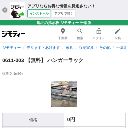
アプリならお得な情報を見逃さない！
インストール
アプリで開く
地元の掲示板 ジモティー 千葉版
千葉県
検索
ログイン
投稿
ジモティー
売ります・あげます
家具
収納家具
その他
千葉県
0611-003 【無料】 ハンガーラック
投稿ID: 1prb3v
0円
価格