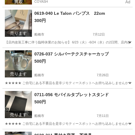
COYASH
Ad
0619-040 Le Talon パンプス 22cm
300円
売ります
船橋市
7月12日
【店内改装工事に伴う臨時休業のお知らせ】 6/23（火）-6/24（水）の2日間、店
千葉
船橋市
靴
リユース
0726-037 シルバーテクスチャーカップ
500円
売ります
船橋市
7月26日
★★★★★ ご自宅にある不要品を是非ジモティースポットへお持ち込みしませんか？ 家
千葉
船橋市
食器
現地
0711-056 モバイルタブレットスタンド
500円
売ります
船橋市
7月11日
★★★★★ ご自宅にある不要品を是非ジモティースポットへお持ち込みしませんか？ 家
千葉
船橋市
周辺機器
現地