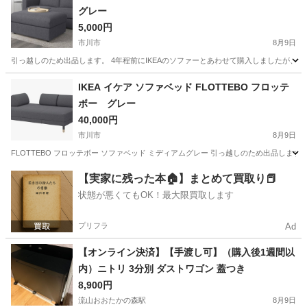
グレー
5,000円
市川市
8月9日
引っ越しのため出品します。 4年程前にIKEAのソファーとあわせて購入しましたが、
千葉
市川市
ソファ
IKEA イケア ソファベッド FLOTTEBO フロッテ
ボー グレー
40,000円
市川市
8月9日
FLOTTEBO フロッテボー ソファベッド ミディアムグレー 引っ越しのため出品しま
千葉
市川市
ソファ
【実家に残った本🏠】まとめて買取り📕
状態が悪くてもOK！最大限買取します
プリフラ
Ad
【オンライン決済】【手渡し可】（購入後1週間以
内）ニトリ 3分別 ダストワゴン 蓋つき
8,900円
流山おおたかの森駅
8月9日