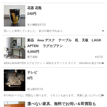
千葉
松戸市
馬橋駅
収納家具
花器 花瓶
240円
本八幡駅
8月7日
長いこと保管していました。 多少の傷や汚れあり。
千葉
市川市
本八幡駅
インテリア雑貨/小物
花器
新品 ikea デスク テーブル 机 天板 LAGK
APTEN ラグカプテン
4,000円
東千葉駅
8月7日
IKEA LAGKAPTEN ラグカプテン ＋ ADILS オディリス サイズ 140×60cm 高さ7
千葉
千葉市
東千葉駅
テーブル
LAGKAPTEN
テレビ
0円
村上駅
8月7日
B-CASカードなし 問題なく移ります。 リモコンもあります。 実家にあったテレビ要
千葉
八千代市
村上駅
家具
運べない家具、無料でお伺い＆即買取も