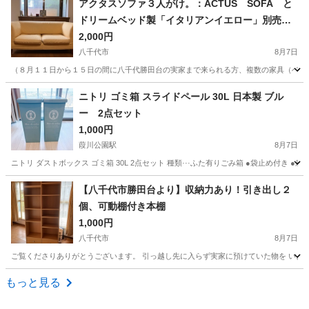
アクタスソファ３人がけ。：ACTUS SOFA と
ドリームベッド製「イタリアンイエロー」別売り
カバー付き
2,000円
八千代市
8月7日
（８月１１日から１５日の間に八千代勝田台の実家まで来られる方、複数の家具（ベッド
千葉
八千代市
ソファ
ニトリ ゴミ箱 スライドペール 30L 日本製 ブル
ー 2点セット
1,000円
葭川公園駅
8月7日
ニトリ ダストボックス ゴミ箱 30L 2点セット 種類···ふた有りごみ箱 ●袋止め付き ●底面
千葉
千葉市
葭川公園駅
インテリア雑貨/小物
【八千代市勝田台より】収納力あり！引き出し２
個、可動棚付き本棚
スライドペール
1,000円
八千代市
8月7日
ご覧くださりありがとうございます。 引っ越し先に入らず実家に預けていた物を いよいよ
千葉
八千代市
収納家具
もっと見る