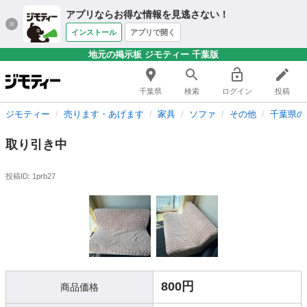
アプリならお得な情報を見逃さない！
インストール
アプリで開く
地元の掲示板 ジモティー 千葉版
千葉県
検索
ログイン
投稿
ジモティー
売ります・あげます
家具
ソファ
その他
千葉県の
取り引き中
投稿ID: 1prb27
800円
商品価格