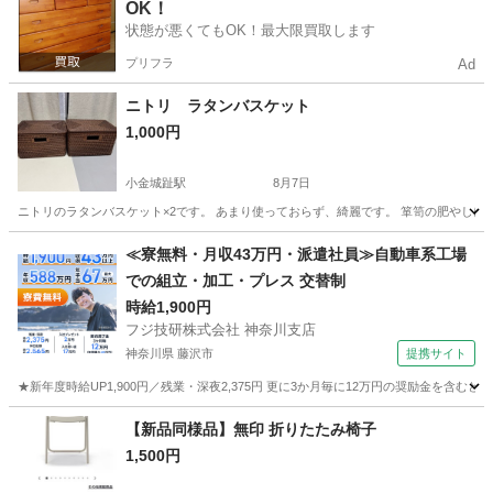
OK！
状態が悪くてもOK！最大限買取します
プリフラ
Ad
ニトリ ラタンバスケット
1,000円
小金城趾駅
8月7日
ニトリのラタンバスケット×2です。 あまり使っておらず、綺麗です。 箪笥の肥やしになってい
千葉
松戸市
小金城趾駅
収納家具
≪寮無料・月収43万円・派遣社員≫自動車系工場
での組立・加工・プレス 交替制
時給1,900円
フジ技研株式会社 神奈川支店
神奈川県 藤沢市
提携サイト
★新年度時給UP1,900円／残業・深夜2,375円 更に3か月毎に12万円の奨励金を含む
神奈川
藤沢市
その他
【新品同様品】無印 折りたたみ椅子
1,500円