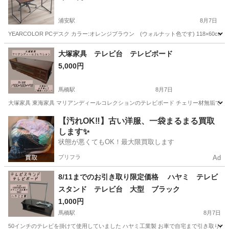
浦安駅
8月7日
YEARCOLOR PCデスク カラー:オレンジブラウン (ウォルナット色です) 118×
千葉
浦安市
浦安駅
オフィス用家具
デスク
大塚家具 テレビ台 テレビボード
5,000円
馬橋駅
8月7日
大塚家具 東海家具 マリアンディールコレクションのテレビボード チェリー材無垢でで
千葉
松戸市
馬橋駅
収納家具
チェリー
【汚れOK‼️】古い洋服、一袋まるまる買取
します✨
状態が悪くてもOK！最大限買取します
プリフラ
Ad
8/11までのお引き取り限定価格 ハヤミ テレビ
スタンド テレビ台 大型 ブラック
1,000円
馬橋駅
8月7日
50インチのテレビを掛けて使用していました ハヤミ工業製 お車で自宅まで引き取りに