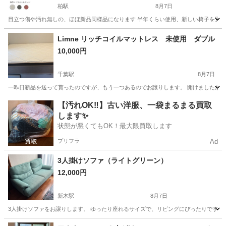
柏駅
8月7日
目立つ傷や汚れ無しの、ほぼ新品同様品になります 半年くらい使用、新しい椅子を買ったため出
千葉
柏市
柏駅
椅子
Limne リッチコイルマットレス 未使用 ダブル
10,000円
千葉駅
8月7日
一昨日新品を送って貰ったのですが、もう一つあるのでお譲りします。 開けましたが使
千葉
千葉市
千葉駅
寝具
【汚れOK‼️】古い洋服、一袋まるまる買取
します✨
状態が悪くてもOK！最大限買取します
プリフラ
Ad
3人掛けソファ（ライトグリーン）
12,000円
新木駅
8月7日
3人掛けソファをお譲りします。 ゆったり座れるサイズで、リビングにぴったりです。 
千葉
我孫子市
新木駅
ソファ
リビング