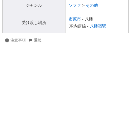
ジャンル
ソファ
>
その他
市原市
- 八幡
受け渡し場所
JR内房線 -
八幡宿駅
注意事項
通報