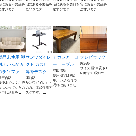
宅にある不要品を
宅にある不要品を
宅にある不要品を
宅にある不要品を
是非ジモテ...
是非ジモテ...
是非ジモテ...
是非ジモテ...
新品未使用 脚
サンワダイレ
アカシア ロ
テレビラック
舞浜駅
付ふかふかカ
クト ガス圧
ーテーブル
サイズ 幅90 高さ4
津田沼駅
ウチソファ ...
昇降デスク ...
5 奥行35 収納の...
使用期間は約2
天王台駅
運河駅
年。 大きな傷や
最後までよくお読
サンワダイレクト
汚れはありませ...
みになってからの
のガス圧式昇降デ
お申し込みを...
スクです。 ...