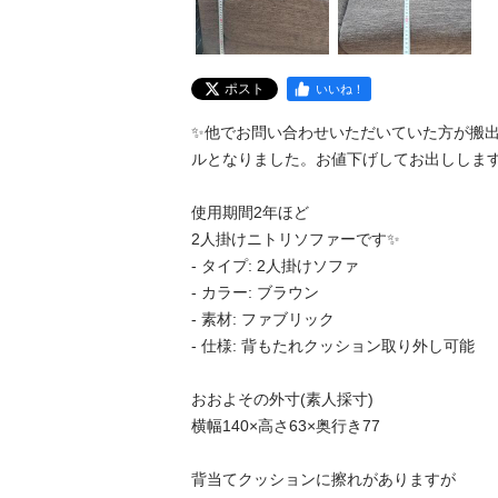
ポスト
いいね！
✨他でお問い合わせいただいていた方が搬
ルとなりました。お値下げしてお出しします
使用期間2年ほど

2人掛けニトリソファーです✨

- タイプ: 2人掛けソファ

- カラー: ブラウン

- 素材: ファブリック

- 仕様: 背もたれクッション取り外し可能

おおよその外寸(素人採寸)

横幅140×高さ63×奥行き77

背当てクッションに擦れがありますが
