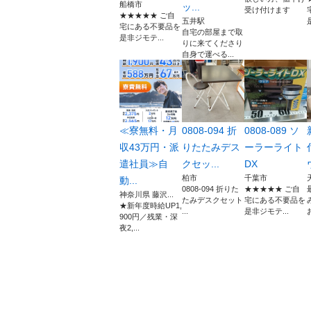
船橋市
ッ...
受け付けます
★★★★★ ご自
五井駅
宅にある不要品を
自宅の部屋まで取
是非ジモテ...
りに来てくださり
自身で運べる...
≪寮無料・月
0808-094 折
0808-089 ソ
収43万円・派
りたたみデス
ーラーライト
遣社員≫自
クセッ...
DX
柏市
千葉市
動...
0808-094 折りた
★★★★★ ご自
神奈川県 藤沢...
たみデスクセット
宅にある不要品を
★新年度時給UP1,
...
是非ジモテ...
900円／残業・深
夜2,...