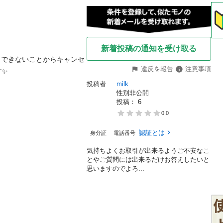
新着投稿の通知を受け取る
出できないことからキャンセ
違反を報告
注意事項
✨

投稿者
milk
性別非公開
投稿： 
6
0.0
認証とは
身分証
電話番号
気持ちよくお取引が出来るようご不安なこ
とやご質問には出来るだけお答えしたいと
思いますのでよろ...