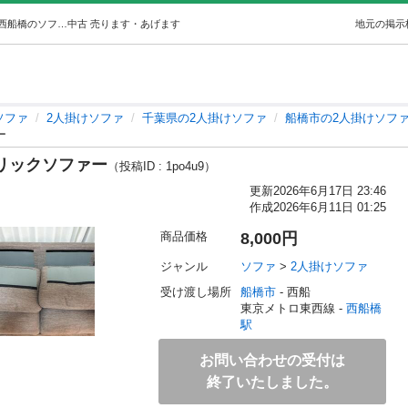
⚡お値下げ⚡ニトリ2人掛けファブリックソファー (milk) 西船橋のソファ《2人掛けソファ》の中古あげます・譲ります｜ジモティーで不用品の処分
中古
売ります・あげます
地元の掲示
ソファ
2人掛けソファ
千葉県の2人掛けソファ
船橋市の2人掛けソフ
ー
リックソファー
（投稿ID : 1po4u9）
更新
2026年6月17日 23:46
作成
2026年6月11日 01:25
商品価格
8,000円
ジャンル
ソファ
 > 
2人掛けソファ
受け渡し場所
船橋市
 - 西船
東京メトロ東西線 - 
西船橋
駅
お問い合わせの受付は
終了いたしました。