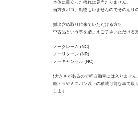
本体に目立った擦れは見当たりません。

当方タバコ、動物もいませんのでその辺りの
搬出含め取りに来ていただける方✨

中古品という事を踏まえご了承いただける方
ノークレーム (NC)

ノーリターン (NR)

ノーキャンセル (NC)

❗️大きさがあるので軽自動車には入りません。
軽トラやミニバン以上の積載可能な車で取