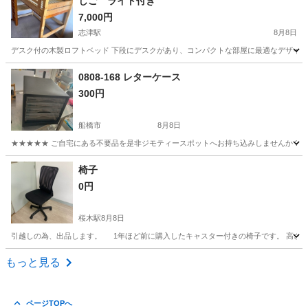
しご ライト付き
7,000円
志津駅
8月8日
デスク付の木製ロフトベッド 下段にデスクがあり、コンパクトな部屋に最適なデザイン 枕元に
千葉
佐倉市
志津駅
ベッド
はしご
0808-168 レターケース
300円
船橋市
8月8日
★★★★★ ご自宅にある不要品を是非ジモティースポットへお持ち込みしませんか？ 家
千葉
船橋市
収納家具
現地
椅子
0円
桜木駅
8月8日
引越しの為、出品します。 1年ほど前に購入したキャスター付きの椅子です。 高さ調節
千葉
千葉市
桜木駅
オフィス用家具
もっと見る
ページTOPへ