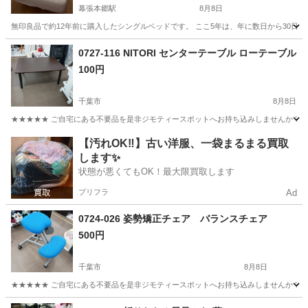
幕張本郷駅
8月8日
無印良品で約12年前に購入したシングルベッドです。 ここ5年は、年に数日から30日程度
千葉
習志野市
幕張本郷駅
ベッド
無印
0727-116 NITORI センターテーブル ローテーブル
100円
千葉市
8月8日
★★★★★ ご自宅にある不要品を是非ジモティースポットへお持ち込みしませんか？ 家
千葉
千葉市
テーブル
現地
【汚れOK‼️】古い洋服、一袋まるまる買取
します✨
状態が悪くてもOK！最大限買取します
プリフラ
Ad
0724-026 姿勢矯正チェア バランスチェア
500円
千葉市
8月8日
★★★★★ ご自宅にある不要品を是非ジモティースポットへお持ち込みしませんか？ 家
千葉
千葉市
椅子
姿勢矯正