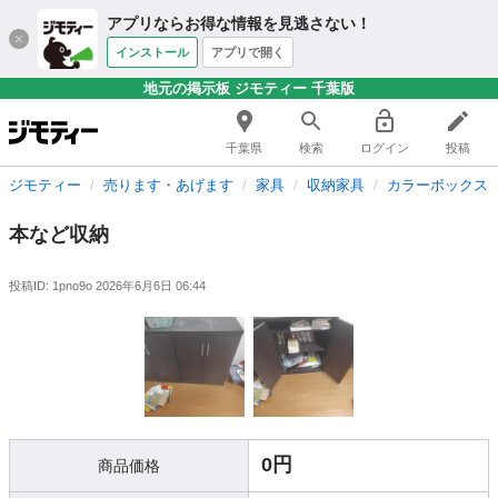
アプリならお得な情報を見逃さない！
インストール
アプリで開く
地元の掲示板 ジモティー 千葉版
千葉県
検索
ログイン
投稿
ジモティー
売ります・あげます
家具
収納家具
カラーボックス
本など収納
投稿ID: 1pno9o
2026年6月6日 06:44
0円
商品価格