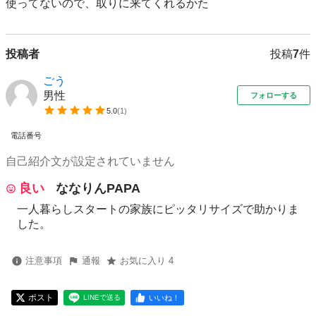
使ってないので、取りに来てくれるかた
投稿者
投稿
7
件
ごう
男性
フォローする
5.0
(
1
)
電話番号
自己紹介文が設定されていません
良い
ななりんPAPA
一人暮らしスタートの家族にピッタリサイズで助かりま
した。
注意事項
通報
お気に入り 4
ポスト
いいね！
LINEで送る