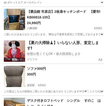
gb ポケットエア オールテレイン
千葉
浦安市
舞浜駅
寝具
【愛品館 市原店】2枚扉キッチンボード 【愛市I
KB00818-105】
24,990円
八幡宿駅
8月8日
ご覧いただきありがとうございます。 弊社は千葉県市原市にて営業しておりますリサイク
千葉
市原市
八幡宿駅
収納家具
商品
【夏の大掃除🧹】いらない人形、査定しま
す❗️
状態が悪くてもOK！最大限買取します
プリフラ
Ad
ソファ300円
300円
浦安駅
8月8日
この度はこちらの投稿をご覧いただき誠にありがとうございます🫶🏻💗 ̖́-‬ ニトリの1人
千葉
浦安市
浦安駅
ソファ
デスク付きロフトベッド シングル すのこ は