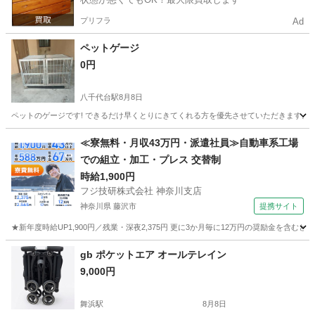
プリフラ
Ad
ペットゲージ
0円
八千代台駅
8月8日
ペットのゲージです! できるだけ早くとりにきてくれる方を優先させていただきます。
千葉
八千代市
八千代台駅
その他
≪寮無料・月収43万円・派遣社員≫自動車系工場
での組立・加工・プレス 交替制
時給1,900円
フジ技研株式会社 神奈川支店
神奈川県 藤沢市
提携サイト
★新年度時給UP1,900円／残業・深夜2,375円 更に3か月毎に12万円の奨励金を含む
神奈川
藤沢市
その他
gb ポケットエア オールテレイン
9,000円
舞浜駅
8月8日