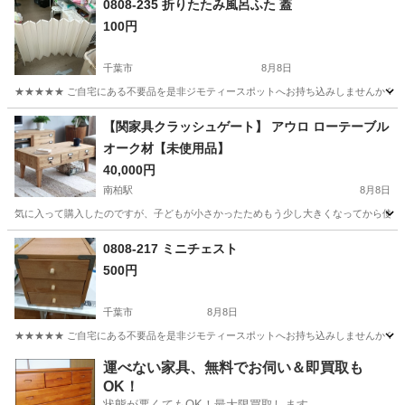
0808-235 折りたたみ風呂ふた 蓋
100円
千葉市
8月8日
★★★★★ ご自宅にある不要品を是非ジモティースポットへお持ち込みしませんか？ 家
千葉
千葉市
オフィス用家具
現地
【関家具クラッシュゲート】 アウロ ローテーブル
オーク材【未使用品】
40,000円
南柏駅
8月8日
気に入って購入したのですが、子どもが小さかったためもう少し大きくなってから使用す
千葉
柏市
南柏駅
テーブル
0808-217 ミニチェスト
500円
千葉市
8月8日
★★★★★ ご自宅にある不要品を是非ジモティースポットへお持ち込みしませんか？ 家
千葉
千葉市
収納家具
ミニチェスト
運べない家具、無料でお伺い＆即買取も
OK！
状態が悪くてもOK！最大限買取します