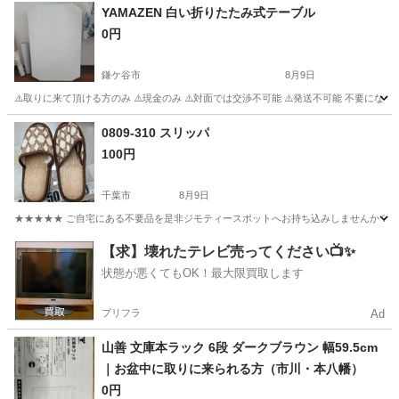
YAMAZEN 白い折りたたみ式テーブル
0円
鎌ケ谷市
8月9日
⚠️取りに来て頂ける方のみ ⚠️現金のみ ⚠️対面では交渉不可能 ⚠️発送不可能 不要
千葉
鎌ケ谷市
テーブル
場所
0809-310 スリッパ
100円
千葉市
8月9日
★★★★★ ご自宅にある不要品を是非ジモティースポットへお持ち込みしませんか？ 家
千葉
千葉市
インテリア雑貨/小物
現地
【求】壊れたテレビ売ってください📺✨
状態が悪くてもOK！最大限買取します
プリフラ
Ad
山善 文庫本ラック 6段 ダークブラウン 幅59.5cm
｜お盆中に取りに来られる方（市川・本八幡）
0円