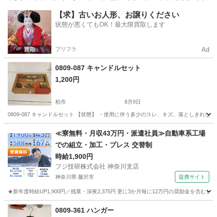
千葉
千葉市
みどり台駅
収納家具
塗り
【求】古いお人形、お譲りください
状態が悪くてもOK！最大限買取します
プリフラ
Ad
0809-087 キャンドルセット
1,200円
柏市
8月9日
0809-087 キャンドルセット 【状態】 ・使用に伴う多少のスレ、キズ、落としきれ
千葉
柏市
インテリア雑貨/小物
現地
≪寮無料・月収43万円・派遣社員≫自動車系工場
での組立・加工・プレス 交替制
時給1,900円
フジ技研株式会社 神奈川支店
神奈川県 藤沢市
提携サイト
★新年度時給UP1,900円／残業・深夜2,375円 更に3か月毎に12万円の奨励金を含む
神奈川
藤沢市
その他
0809-361 ハンガー