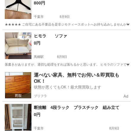
800円
千葉市
8月9日
★★★★★ ご自宅にある不要品を是非ジモティースポットへお持ち込みしませんか？ 家
千葉
千葉市
収納家具
現地
ヒモラ ソファ
0円
馬橋駅
8月9日
落書きがありますが、適切な処理をすれば落ちるかと思います。 ヒモラのソファです。
千葉
松戸市
馬橋駅
ソファ
ヒモラ
運べない家具、無料でお伺い＆即買取も
OK！
状態が悪くてもOK！最大限買取します
プリフラ
Ad
断捨離 4段ラック プラスチック 組み立て
0円
千葉市
8月9日