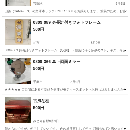
菅野駅
8月9日
山善（YAMAZEN）の文庫本ラック CMCR-1360 をお譲りします。 渡英のため、お盆中に引き
千葉
市川市
菅野駅
収納家具
0809-089 身長計付きフォトフレーム
500円
柏市
8月9日
0809-089 身長計付きフォトフレーム 【状態】 ・使用に伴う多少のスレ、キズ、落
千葉
柏市
インテリア雑貨/小物
付き
0809-366 卓上両面ミラー
500円
千葉市
8月9日
★★★★★ ご自宅にある不要品を是非ジモティースポットへお持ち込みしませんか？ 家
千葉
千葉市
ミラー/鏡
現地
古風な棚
500円
みどり台駅
8月9日
頂きものですが、使用してないです。 色の塗り直しして使って頂ければと思います。 