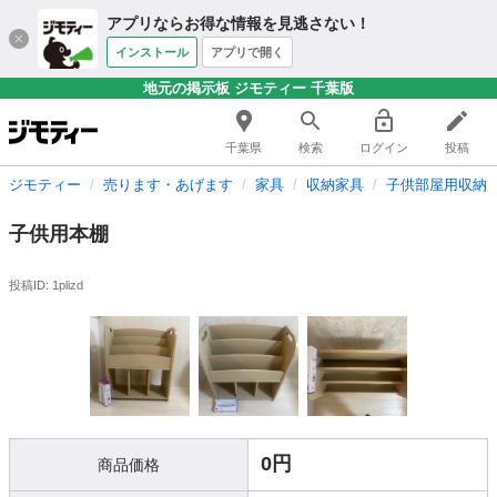
アプリならお得な情報を見逃さない！
インストール
アプリで開く
地元の掲示板 ジモティー 千葉版
千葉県
検索
ログイン
投稿
ジモティー
売ります・あげます
家具
収納家具
子供部屋用収納
子供用本棚
投稿ID: 1plizd
0円
商品価格