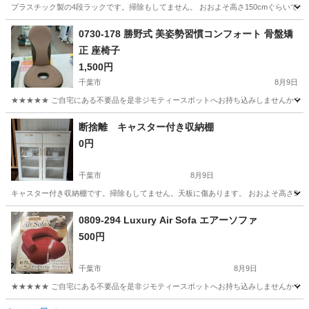
プラスチック製の4段ラックです。掃除もしてません。 おおよそ高さ150cmぐらいです
千葉
千葉市
収納家具
プラスチック
0730-178 勝野式 美姿勢習慣コンフォート 骨盤矯
正 座椅子
1,500円
千葉市
8月9日
★★★★★ ご自宅にある不要品を是非ジモティースポットへお持ち込みしませんか？ 家
千葉
千葉市
椅子
骨盤矯正
断捨離 キャスター付き収納棚
0円
千葉市
8月9日
キャスター付き収納棚です。掃除もしてません。天板に傷あります。 おおよそ高さ90cm横
千葉
千葉市
収納家具
0809-294 Luxury Air Sofa エアーソファ
500円
千葉市
8月9日
★★★★★ ご自宅にある不要品を是非ジモティースポットへお持ち込みしませんか？ 家
千葉
千葉市
ソファ
Air