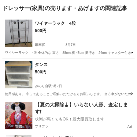
ドレッサー(家具)の売ります・あげますの関連記事
ワイヤーラック 4段
500円
銀座駅
8月7日
ワイヤーラック 4段 全体的な 高さ 88cm 横 45cm 奥行き 24cm キャスター
千葉
印西市
銀座駅
収納家具
ラック
タンス
500円
みのり台駅
8月7日
使用感あり。 中古であることご理解いただける方お願いします。 当方車がないため取
千葉
松戸市
みのり台駅
収納家具
【夏の大掃除🧹】いらない人形、査定しま
す❗️
状態が悪くてもOK！最大限買取します
プリフラ
Ad