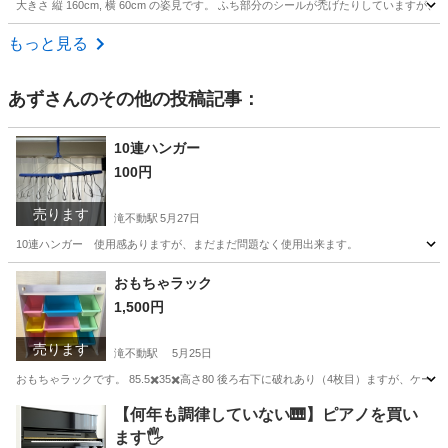
大きさ 縦 160cm, 横 60cm の姿見です。 ふち部分のシールが禿げたりしてい
千葉
市川市
菅野駅
ミラー/鏡
もっと見る
あず
さんのその他の投稿記事：
10連ハンガー
100円
売ります
滝不動駅
5月27日
10連ハンガー 使用感ありますが、まだまだ問題なく使用出来ます。
千葉
船橋市
滝不動駅
洗濯用品
おもちゃラック
1,500円
売ります
滝不動駅
5月25日
おもちゃラックです。 85.5✖️35✖️高さ80 後ろ右下に破れあり（4枚目）ますが、
千葉
船橋市
滝不動駅
キッズ用品
ラック
【何年も調律していない🎹】ピアノを買い
ます🖐️