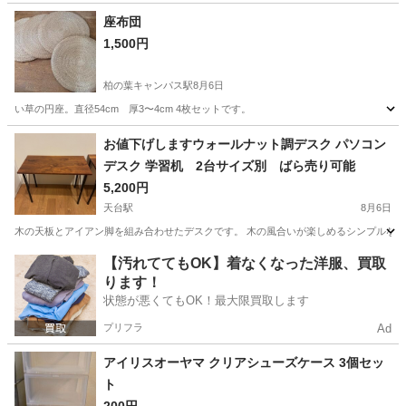
茨城
常陸大宮市
静駅
その他
座布団
1,500円
柏の葉キャンパス駅
8月6日
い草の円座。直径54cm 厚3〜4cm 4枚セットです。
千葉
柏市
柏の葉キャンパス駅
ファブリック、カバー
お値下げしますウォールナット調デスク パソコン
デスク 学習机 2台サイズ別 ばら売り可能
5,200円
天台駅
8月6日
木の天板とアイアン脚を組み合わせたデスクです。 木の風合いが楽しめるシンプルなデザインで
千葉
千葉市
天台駅
テーブル
【汚れててもOK】着なくなった洋服、買取
ります！
状態が悪くてもOK！最大限買取します
プリフラ
Ad
アイリスオーヤマ クリアシューズケース 3個セッ
ト