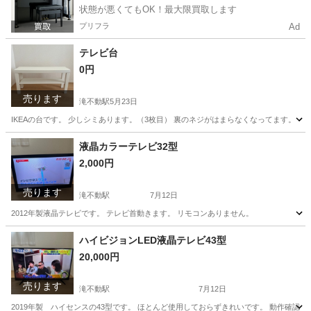
状態が悪くてもOK！最大限買取します
プリフラ
Ad
テレビ台
0円
売ります
滝不動駅
5月23日
IKEAの台です。 少しシミあります。（3枚目） 裏のネジがはまらなくなってます。（
千葉
船橋市
滝不動駅
収納家具
ネジ
液晶カラーテレビ32型
2,000円
売ります
滝不動駅
7月12日
2012年製液晶テレビです。 テレビ首動きます。 リモコンありません。
千葉
船橋市
滝不動駅
テレビ
カラーテレビ
ハイビジョンLED液晶テレビ43型
20,000円
売ります
滝不動駅
7月12日
2019年製 ハイセンスの43型です。 ほとんど使用しておらずきれいです。 動作確認