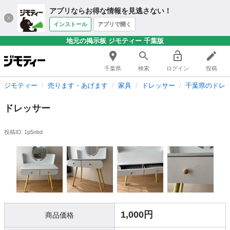
アプリならお得な情報を見逃さない！
インストール
アプリで開く
地元の掲示板 ジモティー 千葉版
千葉県
検索
ログイン
投稿
ジモティー
売ります・あげます
家具
ドレッサー
千葉県のドレ
ドレッサー
投稿ID: 1p5nbd
1,000円
商品価格