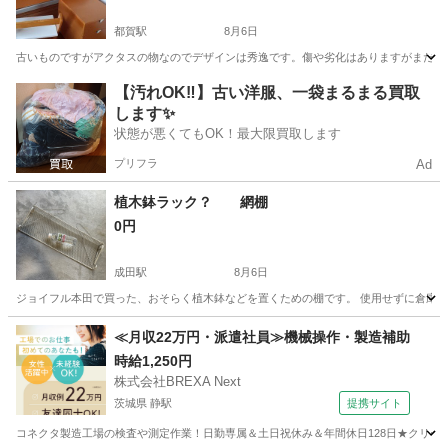
都賀駅
8月6日
古いものですがアクタスの物なのでデザインは秀逸です。傷や劣化はありますがまだま
千葉
千葉市
都賀駅
オフィス用家具
【汚れOK‼️】古い洋服、一袋まるまる買取
します✨
状態が悪くてもOK！最大限買取します
プリフラ
Ad
植木鉢ラック？ 網棚
0円
成田駅
8月6日
ジョイフル本田で買った、おそらく植木鉢などを置くための棚です。 使用せずに倉庫
千葉
富里市
成田駅
インテリア雑貨/小物
ラック
≪月収22万円・派遣社員≫機械操作・製造補助
時給1,250円
株式会社BREXA Next
茨城県 静駅
提携サイト
コネクタ製造工場の検査や測定作業！日勤専属＆土日祝休み＆年間休日128日★クリーン