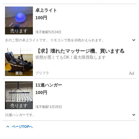
千葉
船橋市
滝不動駅
テレビ
LED
卓上ライト
100円
売ります
滝不動駅
5月24日
きのこ型の卓上ライトです。 リモコンで色を16色かえられます。
千葉
船橋市
滝不動駅
家電
ライト
【求】壊れたマッサージ機、買います💪
状態が悪くてもOK！最大限買取します
プリフラ
Ad
11連ハンガー
100円
売ります
滝不動駅
5月25日
11連ハンガーです。
千葉
船橋市
滝不動駅
洗濯用品
ページTOPへ