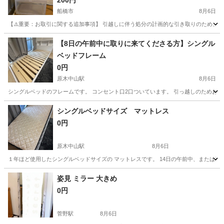
200円
船橋市
8月6日
【⚠️重要：お取引に関する追加事項】 引越しに伴う処分の計画的な引き取りのため、以
千葉
船橋市
収納家具
【8日の午前中に取りに来てくださる方】シングル
ベッドフレーム
0円
原木中山駅
8月6日
シングルベッドのフレームです。 コンセント口2口ついています。 引っ越しのためお譲
千葉
船橋市
原木中山駅
ベッド
フレーム
シングルベッドサイズ マットレス
0円
原木中山駅
8月6日
１年ほど使用したシングルベッドサイズの マットレスです。 14日の午前中、または夜
千葉
船橋市
原木中山駅
寝具
姿見 ミラー 大きめ
0円
菅野駅
8月6日