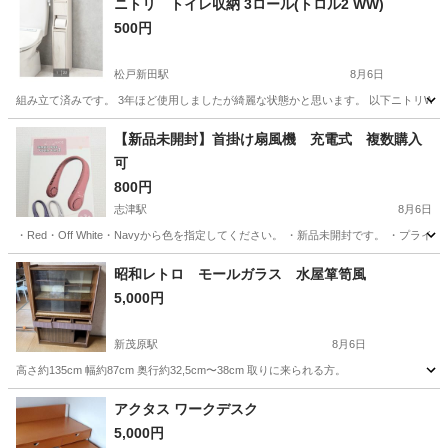
ニトリ トイレ収納 3ロール(トロル2 WW)
500円
松戸新田駅
8月6日
組み立て済みです。 3年ほど使用しましたが綺麗な状態かと思います。 以下ニトリWebサイ
千葉
松戸市
松戸新田駅
収納家具
【新品未開封】首掛け扇風機 充電式 複数購入
可
800円
志津駅
8月6日
・Red・Off White・Navyから色を指定してください。 ・新品未開封です。 ・
千葉
佐倉市
志津駅
その他
昭和レトロ モールガラス 水屋箪笥風
5,000円
新茂原駅
8月6日
高さ約135cm 幅約87cm 奥行約32,5cm〜38cm 取りに来られる方。
千葉
茂原市
新茂原駅
収納家具
水屋箪笥
アクタス ワークデスク
5,000円