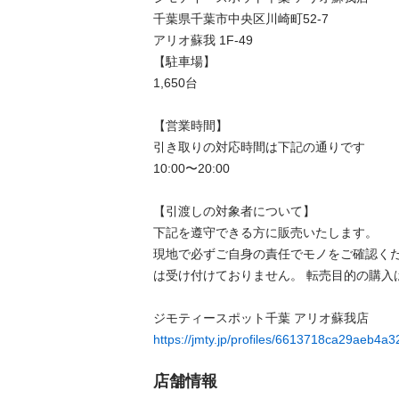
千葉県千葉市中央区川崎町52-7

アリオ蘇我 1F-49

【駐⾞場】

1,650台

【営業時間】

引き取りの対応時間は下記の通りです

10:00〜20:00

【引渡しの対象者について】

下記を遵守できる⽅に販売いたします。

現地で必ずご⾃⾝の責任でモノをご確認く
は受け付けておりません。 転売⽬的の購⼊は禁
https://jmty.jp/profiles/6613718ca29aeb4a
店舗情報