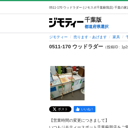
千葉
版
都道府県選択
ジモティー
売ります・あげます
家具
0511-170 ウッドラダー
（投稿ID : 1p2
ポスト
いいね！
【営業時間の変更につきまして】 

いつもジモティースポット千葉蘇我店をご