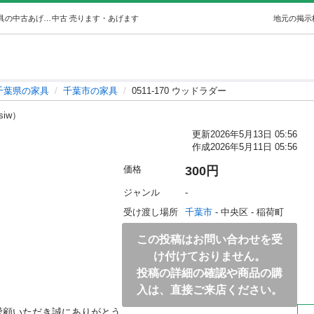
0511-170 ウッドラダー (ジモスポ千葉蘇我店) 千葉の家具の中古あげます・譲ります｜ジモティーで不用品の処分
中古
売ります・あげます
地元の掲示
千葉県の家具
千葉市の家具
0511-170 ウッドラダー
siw）
更新
2026年5月13日 05:56
作成
2026年5月11日 05:56
価格
300円
ジャンル
-
受け渡し場所
千葉市
 - 中央区
 - 稲荷町
この投稿はお問い合わせを受
け付けておりません。
投稿の詳細の確認や商品の購
入は、直接ご来店ください。
愛顧いただき誠にありがとう