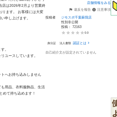
店舗情報をみる
店は2026年2月より営業終
違反を報告
注意事項
おります。 お客様には大変
投稿者
ジモスポ千葉蘇我店
申し上げます。 　　

性別非公開
投稿： 
72163
0.0
認証とは
身分証
法人書類
。

自己紹介文が設定されていません
ユースしています。

ットへお持ち込みしません
ども用品、衣料服飾品、生活
めて持ち込めます！
