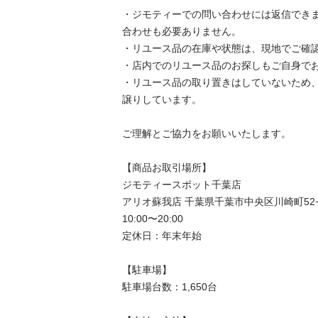
・ジモティーでの問い合わせには返信でき
合わせも必要ありません。

・リユース品の在庫や状態は、現地でご確認
・店内でのリユース品のお探しもご自身でお
・リユース品の取り置きはしていないため
譲りしています。

ご理解とご協力をお願いいたします。

【商品お取引場所】

ジモティースポット千葉店

アリオ蘇我店 千葉県千葉市中央区川崎町52−7
10:00〜20:00

定休日：年末年始

【駐⾞場】

駐車場台数：1,650台
