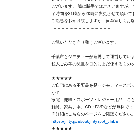
ございます。 誠に勝手ではございますが、当
了時間を21時から20時に変更させて頂いて
ご迷惑をおかけ致しますが、何卒宜しくお願い
 ＝＝＝＝＝＝＝＝＝＝＝＝＝＝ 

ご覧いただき有り難うございます。

千葉市とジモティーが連携して運営しています
粗⼤ごみ等の減量を⽬的にまだ使えるものをリ
★★★★★

ご自宅にある不要品を是非ジモティースポ
か？

家電、趣味・スポーツ・レジャー用品、こ
雑貨、家具、本、CD・DVDなどが無料でまと
https://jmty.jp/about/jmtyspot_chiba
★★★★★
