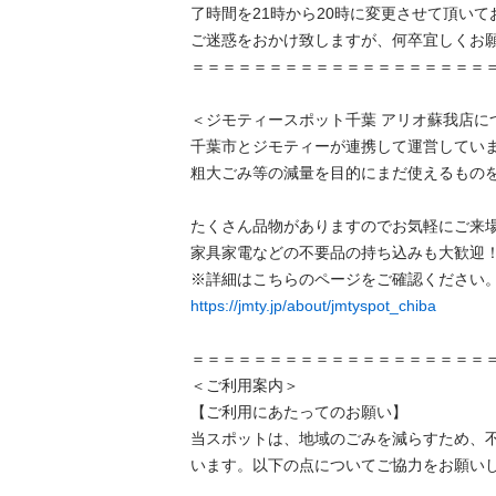
了時間を21時から20時に変更させて頂い
ご迷惑をおかけ致しますが、何卒宜しくお願
＝＝＝＝＝＝＝＝＝＝＝＝＝＝＝＝＝＝＝＝
＜ジモティースポット千葉 アリオ蘇我店につ
千葉市とジモティーが連携して運営していま
粗⼤ごみ等の減量を⽬的にまだ使えるものを
たくさん品物がありますのでお気軽にご来場
家具家電などの不要品の持ち込みも大歓迎！
https://jmty.jp/about/jmtyspot_chiba
＝＝＝＝＝＝＝＝＝＝＝＝＝＝＝＝＝＝＝＝
＜ご利用案内＞

【ご利用にあたってのお願い】

当スポットは、地域のごみを減らすため、
います。以下の点についてご協力をお願いし