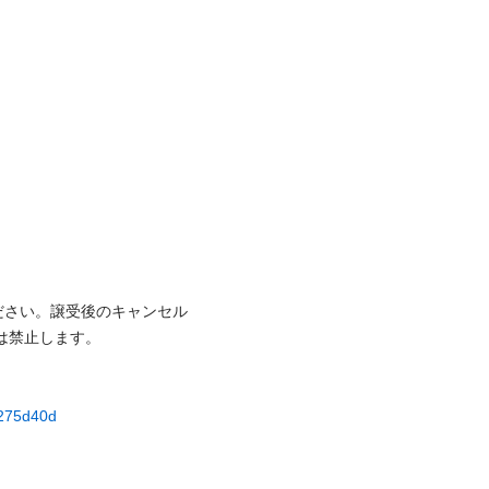
ださい。譲受後のキャンセル
⽌します。

3275d40d