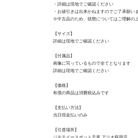
・詳細は現地でご確認ください

・お値引きは出来かねますのでご了承願います
※中古品のため、状態についてはご理解の上、
【サイズ】

詳細は現地でご確認ください

【付属品】

画像に写っているもので全てとなります

詳細は現地でご確認ください

【価格】

有償の商品は消費税込みです

【⽀払い⽅法】

当⽇現⾦払いのみ

【引渡場所】

ジモテイースポット千葉 アリオ蘇我店
