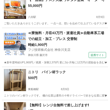
55,000円
八街駅
8月9日
ご覧いただきありがとうございます。 一点一点、想いを込めて仕上げているデスク用天板で
千葉
八街市
八街駅
カーペット/マット/ラグ
デスク
≪寮無料・月収43万円・派遣社員≫自動車系工場
での組立・加工・プレス 交替制
時給1,900円
フジ技研株式会社 神奈川支店
神奈川県 藤沢市
提携サイト
★新年度時給UP1,900円／残業・深夜2,375円 更に3か月毎に12万円の奨励金を含む
神奈川
藤沢市
その他
ニトリ パイン材ラック
500円
東船橋駅
8月9日
ニトリのパイン材ラックです。 棚の位置は通常の十時ドライバーで好きな位置に変更で
千葉
船橋市
東船橋駅
収納家具
パイン
【無料❗️】レンジ台無料で差し上げます❗️