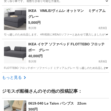
突っ張り棒です。 複数引き取り可能な方優先。
千葉
流山市
豊四季駅
インテリア雑貨/小物
突っ張り棒
IKEA VIMLE/ヴィムレ オットマン ミディアム
グレー
5,000円
市川市
8月9日
引っ越しのため出品します。 4年程前にIKEAのソファーとあわせて購入しましたが、
千葉
市川市
ソファ
IKEA イケア ソファベッド FLOTTEBO フロッテ
ボー グレー
40,000円
市川市
8月9日
FLOTTEBO フロッテボー ソファベッド ミディアムグレー 引っ越しのため出品しま
千葉
市川市
ソファ
もっと見る
ジモスポ船橋
さんのその他の投稿記事：
0619-040 Le Talon パンプス 22cm
300円