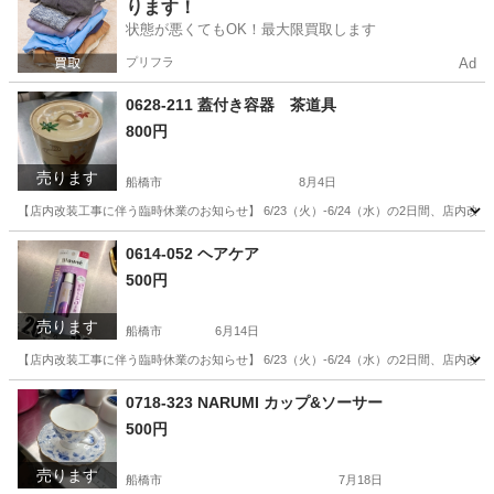
ります！
状態が悪くてもOK！最大限買取します
プリフラ
Ad
0628-211 蓋付き容器 茶道具
800円
売ります
船橋市
8月4日
【店内改装工事に伴う臨時休業のお知らせ】 6/23（火）-6/24（水）の2日間、店
千葉
船橋市
食器
リユース
0614-052 ヘアケア
500円
売ります
船橋市
6月14日
【店内改装工事に伴う臨時休業のお知らせ】 6/23（火）-6/24（水）の2日間、店
千葉
船橋市
ヘアケア
リユース
0718-323 NARUMI カップ&ソーサー
500円
売ります
船橋市
7月18日