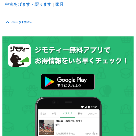
中古あげます・譲ります
家具
ページTOPへ