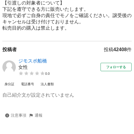
【引渡しの対象者について】

下記を遵守できる⽅に販売いたします。

現地で必ずご⾃⾝の責任でモノをご確認ください。譲受後の
キャンセルは受け付けておりません。

転売⽬的の購⼊は禁⽌します。
投稿者
投稿
42408
件
ジモスポ船橋
女性
フォローする
0.0
身分証
電話番号
法人書類
自己紹介文が設定されていません
注意事項
通報