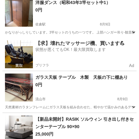
千葉
松戸市
東京駅
収納家具
薬箱
洋服ダンス（昭和43年3竿セット中1）
0円
佐倉駅
8月9日
かなりがっしりしています。3竿セットのうちの一つです。 上部ハンガー吊り-観音開き部
千葉
佐倉市
佐倉駅
収納家具
【求】壊れたマッサージ機、買います💪
状態が悪くてもOK！最大限買取します
プリフラ
Ad
ガラス天板 テーブル 木製 天板の下に棚あり
0円
流山市
8月9日
天然素材のラタンフレームにガラス天板を組み合わせた、軽やかで温かみのあるデザインのローテーブ
千葉
流山市
テーブル
【新品未開封】RASIK ソルウィン 引き出し付きセ
ンターテーブル 90×90
25,000円