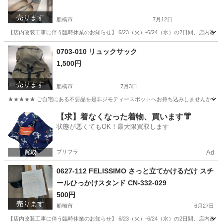
売ります
船橋市
7月12日
【店内改装工事に伴う臨時休業のお知らせ】 6/23（火）-6/24（水）の2日間、店
千葉
船橋市
靴
リユース
0703-010 リュックサック
1,500円
売ります
船橋市
7月3日
★★★★★ ご自宅にある不要品を是非ジモティースポットへお持ち込みしませんか？ 家
千葉
船橋市
バッグ
現地
【求】着なくなった着物、買います👘
状態が悪くてもOK！最大限買取します
プリフラ
Ad
0627-112 FELISSIMO さっと立てかけるだけ スチ
ールひっかけスタンド CN-332-029
500円
売ります
船橋市
6月27日
【店内改装工事に伴う臨時休業のお知らせ】 6/23（火）-6/24（水）の2日間、店