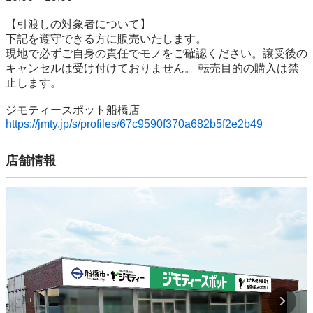
【引渡しの対象者について】

下記を遵守できる⽅に販売いたします。

現地で必ずご⾃⾝の責任でモノをご確認ください。譲受後の
キャンセルは受け付けておりません。 転売⽬的の購⼊は禁
⽌します。

https://jmty.jp/s/profiles/67c9590f370a682b5f2e2b49
店舗情報