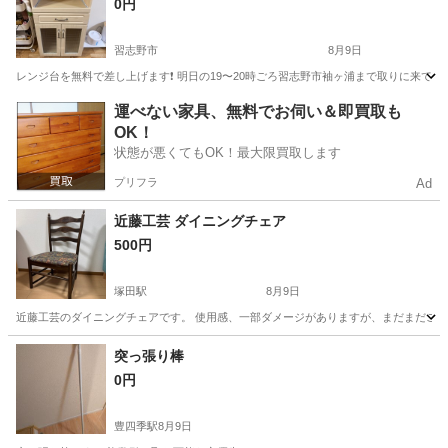
0円
習志野市
8月9日
レンジ台を無料で差し上げます❗️ 明日の19〜20時ごろ習志野市袖ヶ浦まで取りに来ていただけ
千葉
習志野市
収納家具
レンジ
運べない家具、無料でお伺い＆即買取も
OK！
状態が悪くてもOK！最大限買取します
プリフラ
Ad
近藤工芸 ダイニングチェア
500円
塚田駅
8月9日
近藤工芸のダイニングチェアです。 使用感、一部ダメージがありますが、まだまだご使用頂
千葉
船橋市
塚田駅
椅子
突っ張り棒
0円
豊四季駅
8月9日