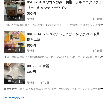
千葉
船橋市
収納家具
リユース
0513-281 ※ワゴンのみ 初期 シルバニアファミ
リー キャンディーワゴン
500円
売ります
船橋市
6月10日
ご覧いただき有り難うございます。 船橋市とジモティーが連携して運営しています。 粗
千葉
船橋市
おもちゃ
リユース
0616-044 レンジでチンしてぽっかぽか ペット用
湯たんぽ
800円
売ります
船橋市
6月16日
【店内改装工事に伴う臨時休業のお知らせ】 6/23（火）-6/24（水）の2日間、店
千葉
船橋市
その他
リユース
0802-037 食器
300円
売ります
船橋市
8月2日
★★★★★ ご自宅にある不要品を是非ジモティースポットへお持ち込みしませんか？ 家
千葉
船橋市
食器
現地
ページTOPへ