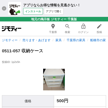
アプリならお得な情報を見逃さない！
インストール
アプリで開く
地元の掲示板 ジモティー 千葉版
千葉県
検索
ログイン
投稿
ジモティー
売ります・あげます
家具
千葉県の家具
船橋市の家
0511-057 収納ケース
投稿ID: 1p2s5h
500円
価格