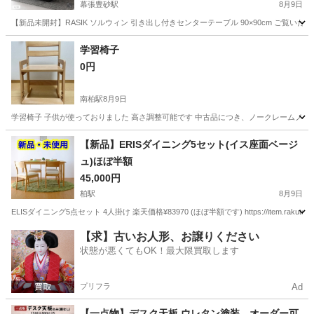
幕張豊砂駅
8月9日
【新品未開封】RASIK ソルウィン 引き出し付きセンターテーブル 90×90cm ご覧いた
千葉
千葉市
幕張豊砂駅
テーブル
学習椅子
0円
南柏駅
8月9日
学習椅子 子供が使っておりました 高さ調整可能です 中古品につき、ノークレームノ
千葉
柏市
南柏駅
椅子
【新品】ERISダイニング5セット(イス座面ベージ
ュ)ほぼ半額
45,000円
柏駅
8月9日
ELISダイニング5点セット 4人掛け 楽天価格¥83970 (ほぼ半額です) https://item.rakuten.co.jp/isse
千葉
柏市
柏駅
テーブル
ダイニング
【求】古いお人形、お譲りください
状態が悪くてもOK！最大限買取します
プリフラ
Ad
【一点物】デスク天板 ウレタン塗装 オーダー可