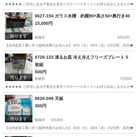
★★★★★ ご自宅にある不要品を是非ジモティースポットへお持ち込みしませんか？ 家
千葉
船橋市
食器
NARUMI
0627-154 ガラス水槽 約横90×高さ50×奥行き40
15,000円
売ります
船橋市
6月27日
【店内改装工事に伴う臨時休業のお知らせ】 6/23（火）-6/24（水）の2日間、店
千葉
船橋市
その他
リユース
0720-123 凍るお皿 冷え冷えフリーズプレート 5
枚組
500円
売ります
船橋市
7月20日
★★★★★ ご自宅にある不要品を是非ジモティースポットへお持ち込みしませんか？ 家
千葉
船橋市
食器
現地
0626-049 天板
300円
売ります
船橋市
6月26日
【店内改装工事に伴う臨時休業のお知らせ】 6/23（火）-6/24（水）の2日間、店