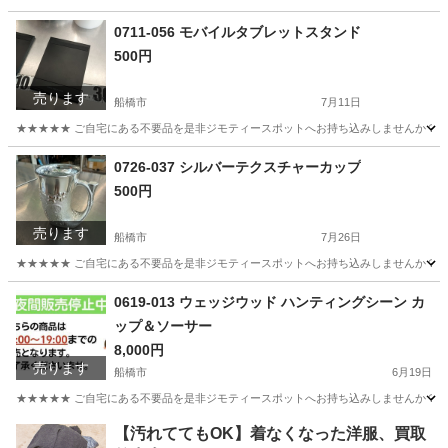
千葉
船橋市
収納家具
リユース
0711-056 モバイルタブレットスタンド
500円
売ります
船橋市
7月11日
★★★★★ ご自宅にある不要品を是非ジモティースポットへお持ち込みしませんか？ 家
千葉
船橋市
周辺機器
現地
0726-037 シルバーテクスチャーカップ
500円
売ります
船橋市
7月26日
★★★★★ ご自宅にある不要品を是非ジモティースポットへお持ち込みしませんか？ 家
千葉
船橋市
食器
現地
0619-013 ウェッジウッド ハンティングシーン カ
ップ＆ソーサー
8,000円
売ります
船橋市
6月19日
★★★★★ ご自宅にある不要品を是非ジモティースポットへお持ち込みしませんか？ 家
千葉
船橋市
食器
リユース
【汚れててもOK】着なくなった洋服、買取