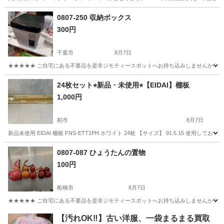
千葉
松戸市
新松戸駅
テーブル
0807-250 収納ボックス
300円
千葉市
8月7日
★★★★★ ご自宅にある不要品を是非ジモティースポットへお持ち込みしませんか？ 家
千葉
千葉市
収納家具
現地
24枚セット︎⭐︎新品・未使用⭐︎【EIDAI】棚板
1,000円
柏市
8月7日
新品未使用 EIDAI 棚板 FNS-ETT1PH ホワイト 24枚 【サイズ】 91.5 15
千葉
柏市
その他
EIDAI
0807-087 ひょうたんの置物
100円
船橋市
8月7日
★★★★★ ご自宅にある不要品を是非ジモティースポットへお持ち込みしませんか？ 家
千葉
船橋市
インテリア雑貨/小物
ひょうたん
【汚れOK‼️】古い洋服、一袋まるまる買取