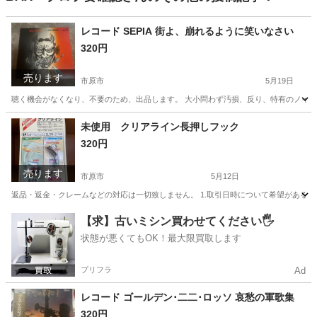
レコード SEPIA 街よ、崩れるように笑いなさい
320円
売ります
市原市
5月19日
聴く機会がなくなり、不要のため、出品します。 大小問わず汚損、反り、特有のノイズ
千葉
市原市
その他
レコード
未使用 クリアライン長押しフック
320円
売ります
市原市
5月12日
返品・返金・クレームなどの対応は一切致しません。 1.取引日時について希望がある方は
千葉
市原市
生活雑貨
【求】古いミシン買わせてください🖐️
状態が悪くてもOK！最大限買取します
プリフラ
Ad
レコード ゴールデン･二二･ロッソ 哀愁の軍歌集
320円