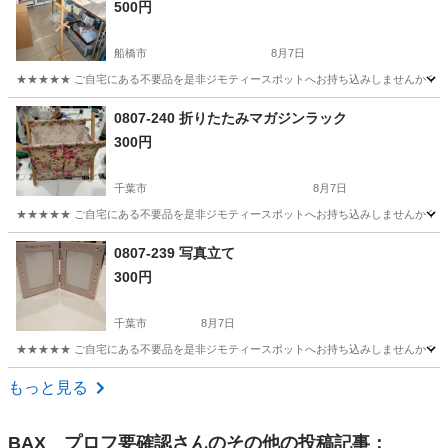
500円
船橋市
8月7日
★★★★★ ご自宅にある不要品を是非ジモティースポットへお持ち込みしませんか？ 家
千葉
船橋市
収納家具
ポール
0807-240 折りたたみマガジンラック
300円
千葉市
8月7日
★★★★★ ご自宅にある不要品を是非ジモティースポットへお持ち込みしませんか？ 家
千葉
千葉市
収納家具
マガジンラック
0807-239 写真立て
300円
千葉市
8月7日
★★★★★ ご自宅にある不要品を是非ジモティースポットへお持ち込みしませんか？ 家
千葉
千葉市
インテリア雑貨/小物
現地
もっと見る
BAX プロフ要確認
さんのその他の投稿記事：