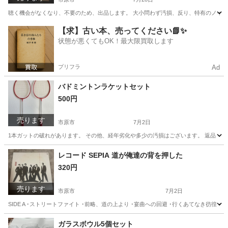
聴く機会がなくなり、不要のため、出品します。 大小問わず汚損、反り、特有のノイズ
千葉
市原市
本/CD/DVD
【求】古い本、売ってください📗✨
状態が悪くてもOK！最大限買取します
プリフラ
Ad
バドミントンラケットセット
500円
売ります
市原市
7月2日
1本ガットの破れがあります。 その他、経年劣化や多少の汚損はございます。 返品・返
千葉
市原市
スポーツ
ラケット
レコード SEPIA 道が俺達の背を押した
320円
売ります
市原市
7月2日
SIDE A ･ストリートファイト ･前略、道の上より ･宴曲への回避 ･行くあてなき彷徨 ･輪
千葉
市原市
その他
セピア
ガラスボウル5個セット