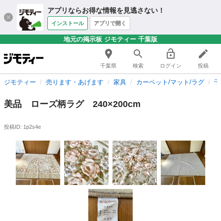
アプリならお得な情報を見逃さない！
インストール
アプリで開く
地元の掲示板 ジモティー 千葉版
千葉県
検索
ログイン
投稿
ジモティー
売ります・あげます
家具
カーペット/マット/ラグ
千
美品 ローズ柄ラグ 240×200cm
投稿ID: 1p2s4e