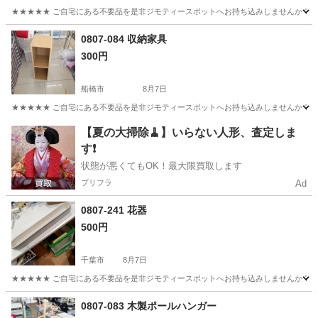
★★★★★ ご自宅にある不要品を是非ジモティースポットへお持ち込みしませんか？ 家
千葉
千葉市
椅子
現地
0807-084 収納家具
300円
船橋市
8月7日
★★★★★ ご自宅にある不要品を是非ジモティースポットへお持ち込みしませんか？ 家
千葉
船橋市
収納家具
現地
【夏の大掃除🧹】いらない人形、査定しま
す❗️
状態が悪くてもOK！最大限買取します
プリフラ
Ad
0807-241 花器
500円
千葉市
8月7日
★★★★★ ご自宅にある不要品を是非ジモティースポットへお持ち込みしませんか？ 家
千葉
千葉市
インテリア雑貨/小物
花器
0807-083 木製ポールハンガー