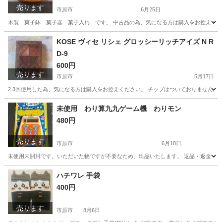
売ります
市原市
6月25日
木製 菓子鉢 菓子器 菓子入れ です。 中古品の為、気になる方は購入をお控えください。
千葉
市原市
食器
菓子
KOSE ヴィセ リシェ グロッシーリッチアイズ N R
D-9
600円
売ります
市原市
5月17日
2.3回使用した為、気になる方は購入をお控えください。 チップはついておりません。 - ブランド: K
千葉
市原市
化粧品
KOSE
未使用 わり算九九ゲーム機 わりモン
480円
売ります
市原市
6月18日
未使用未開封です。いただいた物ですが不要なため、出品いたします。 返品・返金・クレ
千葉
市原市
おもちゃ
ハチワレ 手袋
400円
売ります
市原市
8月6日