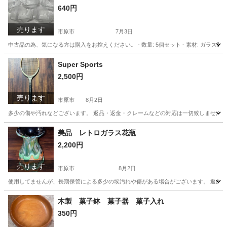
640円
売ります
市原市
7月3日
中古品の為、気になる方は購入をお控えください。 - 数量: 5個セット - 素材: ガラス製 -
千葉
市原市
食器
ガラス
Super Sports
2,500円
売ります
市原市
8月2日
多少の傷や汚れなどございます。 返品・返金・クレームなどの対応は一切致しません。 
千葉
市原市
テニス
美品 レトロガラス花瓶
2,200円
売ります
市原市
8月2日
使用してませんが、長期保管による多少の埃汚れや傷がある場合がございます。 返品・返
千葉
市原市
インテリア雑貨/小物
木製 菓子鉢 菓子器 菓子入れ
350円