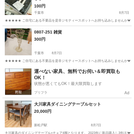
100円
千葉市
8月7日
★★★★★ ご自宅にある不要品を是非ジモティースポットへお持ち込みしませんか？ 家
千葉
千葉市
寝具
フリースブランケット
0807-251 雑貨
300円
千葉市
8月7日
★★★★★ ご自宅にある不要品を是非ジモティースポットへお持ち込みしませんか？ 家
千葉
千葉市
インテリア雑貨/小物
現地
運べない家具、無料でお伺い＆即買取も
OK！
状態が悪くてもOK！最大限買取します
プリフラ
Ad
大川家具ダイニングテーブルセット
20,000円
新松戸駅
8月7日
大川家具のダイニングテーブル+チェア4脚となります。 2023年に新品購入し3年ほど使用