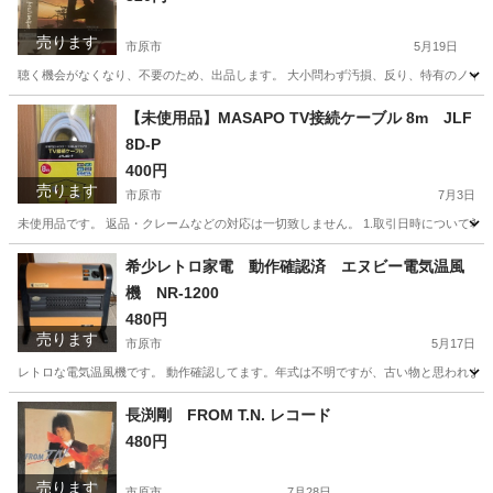
売ります
市原市
5月19日
聴く機会がなくなり、不要のため、出品します。 大小問わず汚損、反り、特有のノイズ
千葉
市原市
その他
ゴールデン
【未使用品】MASAPO TV接続ケーブル 8m JLF
8D-P
400円
売ります
市原市
7月3日
未使用品です。 返品・クレームなどの対応は一切致しません。 1.取引日時について希望
千葉
市原市
家電
ケーブル
希少レトロ家電 動作確認済 エヌビー電気温風
機 NR-1200
480円
売ります
市原市
5月17日
レトロな電気温風機です。 動作確認してます。年式は不明ですが、古い物と思われますので劣
千葉
市原市
季節、空調家電
レトロ
長渕剛 FROM T.N. レコード
480円
売ります
市原市
7月28日