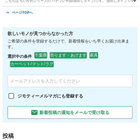
こちらは ちいかわシリーズの ハチワレ手袋(指出しタイプ)です。 指出しタイプですの
千葉
市原市
アクセサリー
ハチワレ
ページTOPへ
欲しいモノが見つからなかった方
ご希望の条件を登録するだけで、新着情報をいち早くお届け出来ま
す。
千葉県
売ります・あげます
家具
選択中の条件
カーペット/マット/ラグ
ジモティーメルマガにも登録する
新着投稿の通知をメールで受け取る
投稿