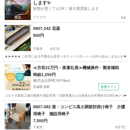
します✨
状態が悪くてもOK！最大限買取します
プリフラ
Ad
0807-242 花器
500円
千葉市
8月7日
★★★★★ ご自宅にある不要品を是非ジモティースポットへお持ち込みしませんか？ 家
千葉
千葉市
インテリア雑貨/小物
花器
≪月収22万円・派遣社員≫機械操作・製造補助
時給1,250円
株式会社BREXA Next
茨城県 静駅
提携サイト
コネクタ製造工場の検査や測定作業！日勤専属＆土日祝休み＆年間休日128日★クリーン
茨城
常陸大宮市
静駅
その他
0807-082 座・コンピス高さ調節肘掛け椅子 介護
用椅子 施設用椅子
7,500円
千葉市
8月7日