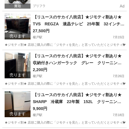
プリフラ
Ad
【リユースのサカイ八街店】★ジモティ割あり★
TVS REGZA 液晶テレビ 25年製 32インチ
クリーニング済 YJ12187
27,500円
売ります
榎戸駅
7月15日
★ジモティ割★ 店頭ご購入の際に「ジモティを見た」と言っていただくとジモティ限定価格（掲載価格
千葉
八街市
榎戸駅
テレビ
サカイ
【リユースのサカイ八街店】★ジモティ割あり★
収納付きハンガーラック グレー クリーニング
済 YJ12308
2,200円
売ります
榎戸駅
7月26日
★ジモティ割★ 店頭ご購入の際に「ジモティを見た」と言っていただくとジモティ限定価格（掲載価格
千葉
八街市
榎戸駅
収納家具
サカイ
【リユースのサカイ八街店】★ジモティ割あり★
SHARP 冷蔵庫 22年製 152L クリーニング
済 YJ10878
9,900円
売ります
榎戸駅
7月18日
★ジモティ割★ 店頭ご購入の際に「ジモティを見た」と言っていただくとジモティ限定価格（掲載価