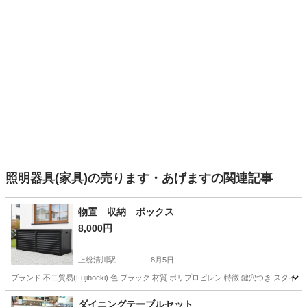
照明器具(家具)の売ります・あげますの関連記事
物置 収納 ボックス
8,000円
上総清川駅
8月5日
ブランド 不二貿易(Fujiboeki) 色 ブラック 材質 ポリプロピレン 特徴 鍵穴つき スタイ
千葉
木更津市
上総清川駅
収納家具
ダイニングテーブルセット