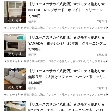
千葉
八街市
榎戸駅
キッチン家電
サカイ
【リユースのサカイ八街店】★ジモティ割あり★
NITORI レンジボード ホワイト クリーニング
済 YJ12283
7,700円
売ります
榎戸駅
7月24日
★ジモティ割★ 店頭ご購入の際に「ジモティを見た」と言っていただくとジモティ限定価格（掲載価格
千葉
八街市
榎戸駅
収納家具
サカイ
【リユースのサカイ八街店】★ジモティ割あり★
YAMADA 電子レンジ 25年製 クリーニング
済 YJ12043
7,700円
売ります
榎戸駅
6月29日
★ジモティ割★ 店頭ご購入の際に「ジモティを見た」と言っていただくとジモティ限定価格（掲載価格
千葉
八街市
榎戸駅
キッチン家電
サカイ
【リユースのサカイ八街店】★ジモティ割あり★
無印良品 2人掛けソファー ベージュ系 クリー
ニング済 YJ11943
14,300円
売ります
榎戸駅
7月30日
★ジモティ割★ 店頭ご購入の際に「ジモティを見た」と言っていただくとジモティ限定価格（掲載価
千葉
八街市
榎戸駅
ソファ
サカイ
【リユースのサカイ八街店】★ジモティ割あり★
PCデスク ナチュラル クリーニング済 YJ116