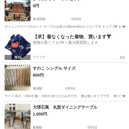
0円
東成田駅
8月5日
ダイニングテーブルセット テーブルは長さ180cm×90cm ぐらいです チェア 7脚 
千葉
成田市
東成田駅
家具
【求】着なくなった着物、買います👘
状態が悪くてもOK！最大限買取します
プリフラ
Ad
すのこ シングル サイズ
800円
幕張駅
8月5日
サイズ 長さ：184cm 幅：100cm 折りたたみ式です。 脚は無いタイプです。 桐 だっ
千葉
千葉市
幕張駅
ベッド
すのこ
大理石風 丸型ダイニングテーブル
1,000円
船橋駅
8月5日