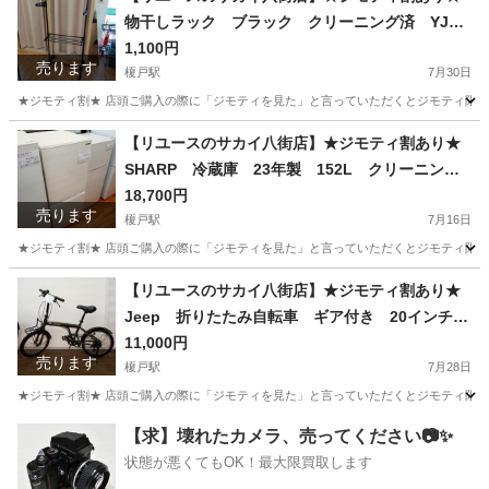
物干しラック ブラック クリーニング済 YJ12
363
1,100円
売ります
榎戸駅
7月30日
★ジモティ割★ 店頭ご購入の際に「ジモティを見た」と言っていただくとジモティ限定価格（掲載価格
千葉
八街市
榎戸駅
洗濯用品
サカイ
【リユースのサカイ八街店】★ジモティ割あり★
SHARP 冷蔵庫 23年製 152L クリーニング
済 YJ12197
18,700円
売ります
榎戸駅
7月16日
★ジモティ割★ 店頭ご購入の際に「ジモティを見た」と言っていただくとジモティ限定価格（掲載価格
千葉
八街市
榎戸駅
キッチン家電
サカイ
【リユースのサカイ八街店】★ジモティ割あり★
Jeep 折りたたみ自転車 ギア付き 20インチ
緑 グリーン クリーニング済 YJ12342
11,000円
売ります
榎戸駅
7月28日
★ジモティ割★ 店頭ご購入の際に「ジモティを見た」と言っていただくとジモティ限定価
千葉
八街市
榎戸駅
折りたたみ自転車
サカイ
【求】壊れたカメラ、売ってください📷✨
状態が悪くてもOK！最大限買取します