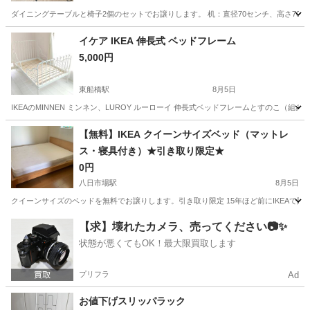
ダイニングテーブルと椅子2個のセットでお譲りします。 机：直径70センチ、高さ70セン
千葉
船橋市
船橋駅
テーブル
イケア IKEA 伸長式 ベッドフレーム
5,000円
東船橋駅
8月5日
IKEAのMINNEN ミンネン、LUROY ルーローイ 伸長式ベッドフレームとすのこ（組み合わせ）
千葉
船橋市
東船橋駅
ベッド
MINNEN
【無料】IKEA クイーンサイズベッド（マットレ
ス・寝具付き）★引き取り限定★
0円
八日市場駅
8月5日
クイーンサイズのベッドを無料でお譲りします。引き取り限定 15年ほど前にIKEAで
千葉
匝瑳市
八日市場駅
家具
クイーンサイズベッド
【求】壊れたカメラ、売ってください📷✨
状態が悪くてもOK！最大限買取します
プリフラ
Ad
お値下げスリッパラック