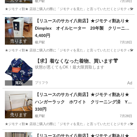
榎戸駅
7月18日
★ジモティ割★ 店頭ご購入の際に「ジモティを見た」と言っていただくとジモティ限定価格（掲載価
千葉
八街市
榎戸駅
照明器具
サカイ
【リユースのサカイ八街店】★ジモティ割あり★
Dimplex オイルヒーター 20年製 クリーニン
グ済 YJ9540
4,400円
売ります
榎戸駅
7月18日
★ジモティ割★ 店頭ご購入の際に「ジモティを見た」と言っていただくとジモティ限定価格（掲載価
千葉
八街市
榎戸駅
季節、空調家電
Dimplex
【求】着なくなった着物、買います👘
状態が悪くてもOK！最大限買取します
プリフラ
Ad
【リユースのサカイ八街店】★ジモティ割あり★
ハンガーラック ホワイト クリーニング済 YJ
12333
330円
売ります
榎戸駅
7月28日
★ジモティ割★ 店頭ご購入の際に「ジモティを見た」と言っていただくとジモティ限定価格（掲載価格
千葉
八街市
榎戸駅
洗濯用品
サカイ
【リユースのサカイ八街店】★ジモティ割あり★