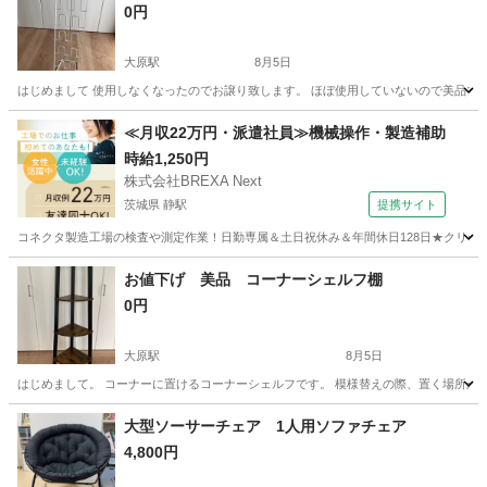
0円
大原駅
8月5日
はじめまして 使用しなくなったのでお譲り致します。 ほぼ使用していないので美品です サイ
千葉
いすみ市
大原駅
インテリア雑貨/小物
ラック
≪月収22万円・派遣社員≫機械操作・製造補助
時給1,250円
株式会社BREXA Next
茨城県 静駅
提携サイト
コネクタ製造工場の検査や測定作業！日勤専属＆土日祝休み＆年間休日128日★クリーン
茨城
常陸大宮市
静駅
その他
お値下げ 美品 コーナーシェルフ棚
0円
大原駅
8月5日
はじめまして。 コーナーに置けるコーナーシェルフです。 模様替えの際、置く場所がなく
千葉
いすみ市
大原駅
収納家具
コーナーシェルフ
大型ソーサーチェア 1人用ソファチェア
4,800円