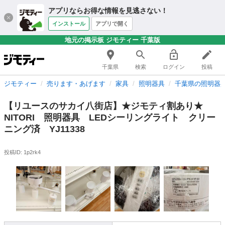
アプリならお得な情報を見逃さない！
インストール
アプリで開く
地元の掲示板 ジモティー 千葉版
千葉県
検索
ログイン
投稿
ジモティー
売ります・あげます
家具
照明器具
千葉県の照明器
【リユースのサカイ八街店】★ジモティ割あり★
NITORI 照明器具 LEDシーリングライト クリー
ニング済 YJ11338
投稿ID: 1p2rk4