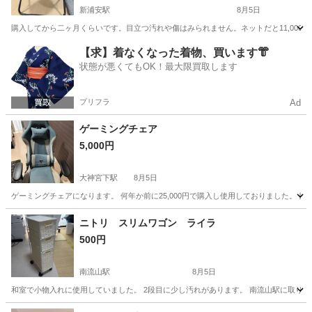
新浦安駅
8月5日
購入してから二ヶ月くらいです。目立つ汚れや傷はみられません。ネットだと11,000
千葉
浦安市
新浦安駅
ソファ
【求】着なくなった着物、買います👘
状態が悪くてもOK！最大限買取します
プリフラ
Ad
ゲーミングチェア
5,000円
大神宮下駅
8月5日
ゲーミングチェアになります。 何年か前に25,000円で購入し使用しておりました。 
千葉
船橋市
大神宮下駅
椅子
ニトリ スリムワゴン ライラ
500円
南流山駅
8月5日
和室で小物入れに使用していました。 2段目に少し汚れがあります。 南流山駅に取りに来てくだ
千葉
流山市
南流山駅
収納家具
ワゴン