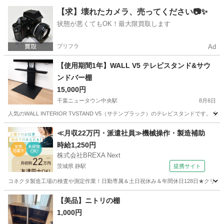
千葉
千葉市
大森台駅
照明器具
【求】壊れたカメラ、売ってください📷✨
状態が悪くてもOK！最大限買取します
プリフラ
Ad
【使用期間1年】WALL V5 テレビスタンド&サウ
ンドバー棚
15,000円
千葉ニュータウン中央駅
8月6日
人気のWALL INTERIOR TVSTAND V5（サテンブラック）のテレビスタンド
千葉
印西市
千葉ニュータウン中央駅
収納家具
≪月収22万円・派遣社員≫機械操作・製造補助
時給1,250円
株式会社BREXA Next
茨城県 静駅
提携サイト
コネクタ製造工場の検査や測定作業！日勤専属＆土日祝休み＆年間休日128日★クリーン
茨城
常陸大宮市
静駅
その他
【美品】ニトリの棚
1,000円