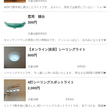
大森台駅
8月6日
IKEAで数年前に購入したライトです。 おそらく、現在では販売していない 「イェーラ
千葉
千葉市
大森台駅
照明器具
窓用 猫台
300円
大森台駅
8月6日
キャッティーマンの窓取り付け用猫台です。 クッションはなく、台のみになります。 引
千葉
千葉市
大森台駅
その他
【オンライン決済】シーリングライト
800円
大森台駅
8月6日
シーリングライトです。 引っ越しに伴い出品いたします。 明るさは3段階で調整可能で
千葉
千葉市
大森台駅
照明器具
シーリングライト
4灯シーリングスポットライト
2,000円
大森台駅
8月6日
ニトリで数年前に購入した 4灯シーリングスポットライトです。 全てつける、両端のみ