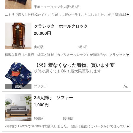
千葉ニュータウン中央駅
8月6日
ニトリで購入した棚×2台です。 引越しに伴い手放すことにしました。 使用期間は2年
千葉
印西市
千葉ニュータウン中央駅
収納家具
クラシック ホールクロック
20,000円
実籾駅
8月6日
精緻な象嵌（木象嵌）細工と猫脚（カブリオールレッグ）が特徴的な、クラシックなデザイ
千葉
千葉市
実籾駅
時計
【求】着なくなった着物、買います👘
状態が悪くてもOK！最大限買取します
プリフラ
Ad
2.5人掛け ソファー
1,000円
船橋駅
8月6日
2年前にLOWYAで34,900円で購入しました。 普段は座面にカバーをかけて使ってい