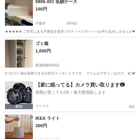
0806-001 収納ケース
100円
千葉市
8月6日
★★★★★ ご自宅にある不要品を是非ジモティースポットへお持ち込みしませんか？ 家
千葉
千葉市
収納家具
現地
ゴミ箱
1,000円
新浦安駅
8月6日
5つのゴミ箱が収納できる分別ダストボックスです。 スリムなデザインなので、省スペー
千葉
浦安市
新浦安駅
収納家具
【家に眠ってる】カメラ買い取ります📷
状態が悪くてもOK！最大限買取します
プリフラ
Ad
IKEA ライト
300円