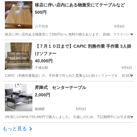
千葉
船橋市
船橋駅
ソファ
移店に伴い店内にある物激安にてテーブルなど
500円
八千代市
8月6日
移店に伴い店内ある物激安にて500円から 無料の物もあります。 鉄鍋、フライパン寸胴
千葉
八千代市
テーブル
【７月１０日まで】CAPIC 刑務作業 手作業 3人掛
けソファー
40,000円
千城台駅
8月6日
CAPIC（刑務作業製品）の、手作業で作られた貴重な3人掛けソファーです。 約18万
千葉
千葉市
千城台駅
ソファ
CAPIC
昇降式 センターテーブル
2,000円
船橋駅
8月6日
2年前にLOWYAで55,990円で購入しました。 引越しのため、下記期間中にお引き渡し決まら
千葉
船橋市
船橋駅
テーブル
もっと見る