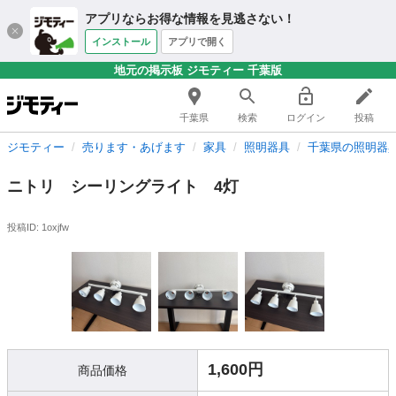
アプリならお得な情報を見逃さない！
インストール
アプリで開く
地元の掲示板 ジモティー 千葉版
千葉県
検索
ログイン
投稿
ジモティー
売ります・あげます
家具
照明器具
千葉県の照明器
ニトリ シーリングライト 4灯
投稿ID: 1oxjfw
1,600円
商品価格