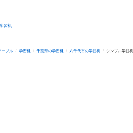
学習机
テーブル
学習机
千葉県の学習机
八千代市の学習机
シンプル
バシーポリシー
プライバシー・ステートメント
健全化に資する運用
プ
ご利用ガイド
フリーワードで探す
特定商取引法の表示
利用