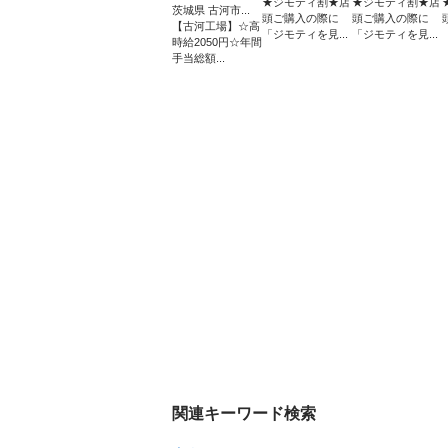
★ジモティ割★店
★ジモティ割★店
茨城県 古河市...
頭ご購入の際に
頭ご購入の際に
【古河工場】☆高
「ジモティを見...
「ジモティを見...
時給2050円☆年間
手当総額...
関連キーワード検索