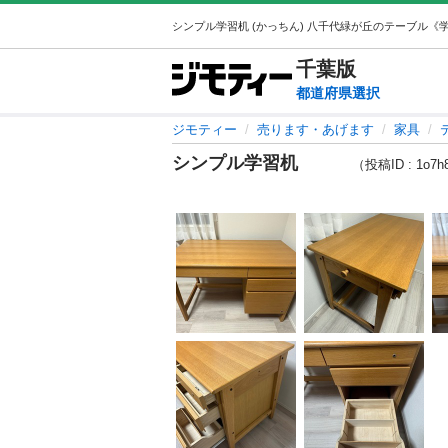
千葉
版
都道府県選択
ジモティー
売ります・あげます
家具
シンプル学習机
（投稿ID : 1o7h