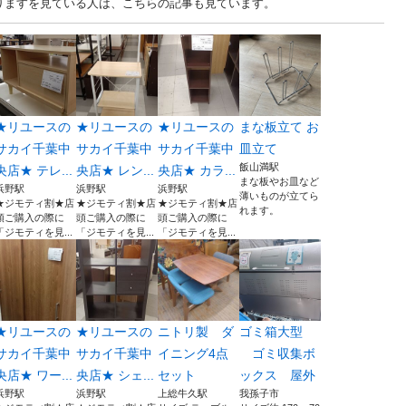
ますを見ている人は、こちらの記事も見ています。
★リユースの
★リユースの
★リユースの
まな板立て お
サカイ千葉中
サカイ千葉中
サカイ千葉中
皿立て
飯山満駅
央店★ テレ...
央店★ レン...
央店★ カラ...
まな板やお皿など
浜野駅
浜野駅
浜野駅
薄いものが立てら
★ジモティ割★店
★ジモティ割★店
★ジモティ割★店
れます。
頭ご購入の際に
頭ご購入の際に
頭ご購入の際に
「ジモティを見...
「ジモティを見...
「ジモティを見...
★リユースの
★リユースの
ニトリ製 ダ
ゴミ箱大型
サカイ千葉中
サカイ千葉中
イニング4点
ゴミ収集ボ
央店★ ワー...
央店★ シェ...
セット
ックス 屋外
浜野駅
浜野駅
上総牛久駅
我孫子市