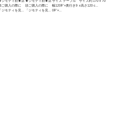
★ジモティ割★店
★ジモティ割★店
サイズ テーブル
サイズ約:170 x 70
頭ご購入の際に
頭ご購入の際に
幅120㌢×奥行き9
x高さ120 c...
「ジモティを見...
「ジモティを見...
0㌢×...