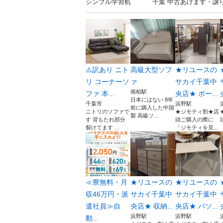
シンプル学習机 千葉 中古あげます・譲り
⚠️訳あり ニト
高級大型ソフ
★リユースの
リ コーナーソ
ァ
サカイ千葉中
南柏駅
ファ 本...
央店★ ポー...
日本にはない 8年
千葉市
浜野駅
前に購入した中国
ニトリのソファで
★ジモティ割★店
製 高級ソ...
す 背もたれ部分
頭ご購入の際に
裂けてます ...
「ジモティを見...
≪寮無料・月
★リユースの
★リユースの
収46万円・派
サカイ千葉中
サカイ千葉中
遣社員≫自
央店★ 収納...
央店★ パソ...
浜野駅
浜野駅
動...