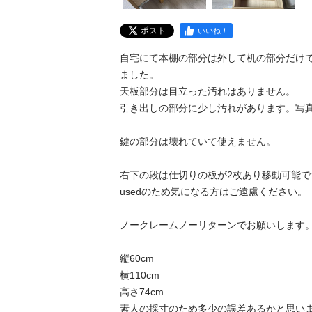
ポスト
いいね！
自宅にて本棚の部分は外して机の部分だけ
ました。

天板部分は目立った汚れはありません。

引き出しの部分に少し汚れがあります。写真
鍵の部分は壊れていて使えません。

右下の段は仕切りの板が2枚あり移動可能です
usedのため気になる方はご遠慮ください。

ノークレームノーリターンでお願いします。
縦60cm

横110cm

高さ74cm

素人の採寸のため多少の誤差あるかと思いま