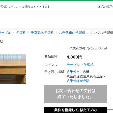
シンプル学習机 (かっちん) 八千代緑が丘のテーブル《学習机》の中古あげます・譲ります｜ジモティーで不用品の処分
中古
売ります・あげます
地元の掲示
テーブル
学習机
千葉県の学習机
八千代市の学習机
シンプル
8t）
作成
2026年7月17日 00:24
商品価格
4,000円
ジャンル
テーブル
 > 
学習机
受け渡し場所
八千代市
 - 吉橋
東葉高速鉄道東葉高速線 - 
八千代緑が丘駅
お問い合わせの受付は
終了いたしました。