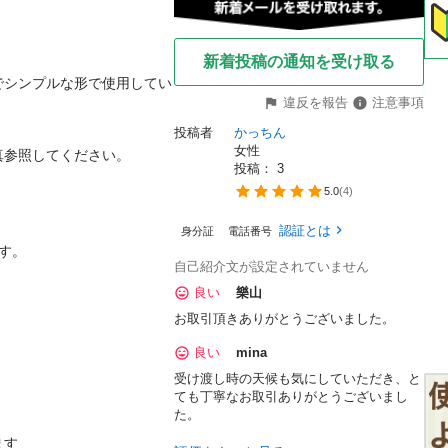
新着投稿の通知を受け取る
でシンプルな形で使用してい
違反を報告
注意事項
投稿者
かっちん
女性
参照してください。

投稿： 
3
5.0
(
4
)
認証とは
身分証
電話番号
。

自己紹介文が設定されていません
良い
樂山
お取引頂きありがとうございました。


良い
mina
受け渡し時の天候も気にしていただき、と
ても丁寧なお取引ありがとうございまし
た。
す
